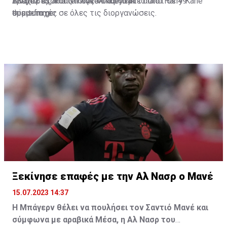
Βλάχοβιτς και Νίκλας Φίλκρουγκ.
τρεμπλ έχοντας 17 γκολ και πέντε ασίστ σε 49
Alvarez as an alternative if they fail to land Harry Kane
συμμετοχές σε όλες τις διοργανώσεις.
this summer.
sport-fm.gr
🇦🇷 🔵
#MCFC
🔴
#FCBayern
https://t.co/lj6Hu49mSu
pic.twitter.com/eGi61fRc5O
— Ekrem KONUR (@Ekremkonur)
July 15, 2023
Ξεκίνησε επαφές με την Αλ Νασρ ο Μανέ
15.07.2023 14:37
Η Μπάγερν θέλει να πουλήσει τον Σαντιό Μανέ και
σύμφωνα με αραβικά Μέσα, η Αλ Νασρ του