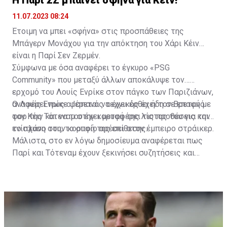
11.07.2023 08:24
Έτοιμη να μπει «σφήνα» στις προσπάθειες της
Μπάγερν Μονάχου για την απόκτηση του Χάρι Κέιν
είναι η Παρί Σεν Ζερμέν.
Σύμφωνα με όσα αναφέρει το έγκυρο «PSG
Community» που μεταξύ άλλων αποκάλυψε τον…
ερχομό του Λουίς Ενρίκε στον πάγκο των Παριζιάνων,
αναφέρει πως ο Ισπανός τεχνικός έχει τον Βρετανό
Ο Λουίς Ενρίκε φέρεται να έχει έρθει ήδη σε επαφή με
φορ της Τότεναμ στην κορυφή της λίστας του για την
τον Κέιν και να του έχει μεταφέρει τις προθέσεις και
ενίσχυση στην κορυφή της επίθεσης.
το πλάνο του, το οποίο αρέσει στον έμπειρο στράικερ.
Μάλιστα, στο εν λόγω δημοσίευμα αναφέρεται πως
Παρί και Τότεναμ έχουν ξεκινήσει συζητήσεις και
διαπραγματεύσεις ανάμεσα στις δύο πλευρές, ενώ στο
τραπέζι έχει πέσει ήδη και το όνομα του Φαμπιάν
Ρουίθ για έμψυχο αντάλλαγμα, συν ένα μεγάλο
χρηματικό ποσό.