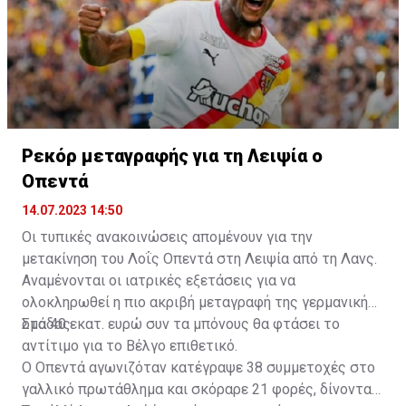
Ρεκόρ μεταγραφής για τη Λειψία ο
Οπεντά
14.07.2023 14:50
Οι τυπικές ανακοινώσεις απομένουν για την
μετακίνηση του Λοΐς Οπεντά στη Λειψία από τη Λανς.
Αναμένονται οι ιατρικές εξετάσεις για να
ολοκληρωθεί η πιο ακριβή μεταγραφή της γερμανικής
ομάδας.
Στα 40 εκατ. ευρώ συν τα μπόνους θα φτάσει το
αντίτιμο για το Βέλγο επιθετικό.
Ο Οπεντά αγωνιζόταν κατέγραψε 38 συμμετοχές στο
γαλλικό πρωτάθλημα και σκόραρε 21 φορές, δίνοντας