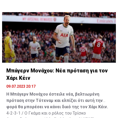
έρχεται με χαρά και αυτοπεποίθηση και ελπίζω να
βοηθήσω να έχουμε μια ακόμη επιτυχημένη σεζόν»,
δήλωσε ο Άαρονσον.
Μπάγερν Μονάχου: Νέα πρόταση για τον
Χάρι Κέιν
09.07.2023 20:17
Η Μπάγερν Μονάχου έστειλε νέα, βελτιωμένη
πρόταση στην Τότεναμ και ελπίζει ότι αυτή την
φορά θα μπορέσει να κάνει δικό της τον Χάρι Κέιν.
4-2-3-1 / Ο Γκάμα και ο ρόλος του Τρίσκο