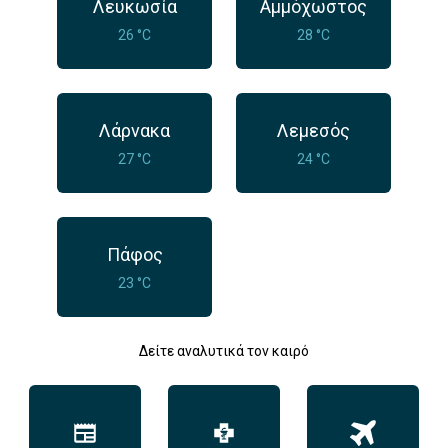
Λευκωσία
Αμμόχωστος
26 °C
28 °C
Λάρνακα
Λεμεσός
27 °C
24 °C
Πάφος
23 °C
Δείτε αναλυτικά τον καιρό