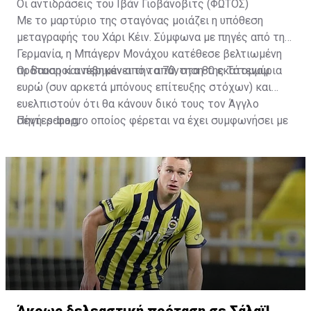
Οι αντιδράσεις του Ιβάν Γιοβάνοβιτς (ΦΩΤΟΣ)
Με το μαρτύριο της σταγόνας μοιάζει η υπόθεση
μεταγραφής του Χάρι Κέιν. Σύμφωνα με πηγές από την
Γερμανία, η Μπάγερν Μονάχου κατέθεσε βελτιωμένη
πρόταση και περιμένει την απάντηση της Τότεναμ.
Οι Βαυαροί ανέβηκαν από τα 70, στα 80 εκατομμύρια
ευρώ (συν αρκετά μπόνους επίτευξης στόχων) και
ευελπιστούν ότι θα κάνουν δικό τους τον Άγγλο
σέντερ-φορ, ο οποίος φέρεται να έχει συμφωνήσει με
Πηγή: sdna.gr
την Μπάγερν σε ό,τι αφορά τους όρους του
συμβολαίου του.
Άκρως δελεαστική πρόταση σε Σάλαϊ!