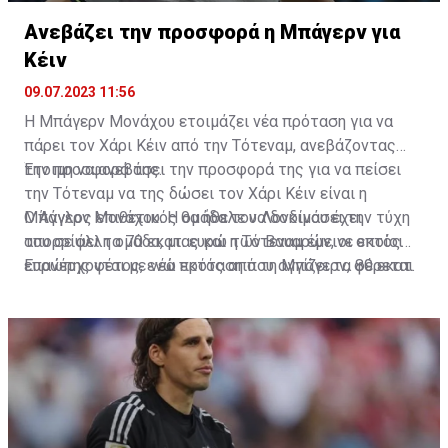
Ανεβάζει την προσφορά η Μπάγερν για
Κέιν
09.07.2023 11:56
Η Μπάγερν Μονάχου ετοιμάζει νέα πρόταση για να
πάρει τον Χάρι Κέιν από την Τότεναμ, ανεβάζοντας
την προσφορά της.
Έτοιμη να ανεβάσει την προσφορά της για να πείσει
την Τότεναμ να της δώσει τον Χάρι Κέιν είναι η
Μπάγερν Μονάχου. Η ομάδα του Λονδίνου έχει
Ο Άγγλος επιθετικός θα ήθελε να δοκιμάσει την τύχη
απορρίψει τα 70 εκατ. ευρώ των Βαυαρών, οι οποίοι
του σε άλλη ομάδα, μιας και η Τότεναμ έμεινε εκτός
επανέρχονται με νέα πρόταση που αγγίζει τα 80 εκατ.
Ευρώπης φέτος, ενώ εκτός από τη Μπάγερν, φέρεται
ευρώ.
να βρίσκεται και στο στόχαστρο της Παρί Σεν Ζερμέν.