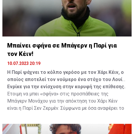
Μπαίνει σφήνα σε Μπάγερν η Παρί για
τον Κέιν!
10.07.2023 20:19
Η Παρί ψάχνει το κόλπο γκρόσο με τον Χάρι Κέιν, ο
οποίος αποτελεί τον νούμερο ένα στόχο του Λουίς
Ενρίκε για την ενίσχυση στην κορυφή της επίθεσης.
Έτοιμη να μπει «σφήνα» στις προσπάθειες της
Μπάγερν Μονάχου για την απόκτηση του Χάρι Κέιν
είναι η Παρί Σεν Ζερμέν. Σύμφωνα με όσα αναφέρει το
έγκυρο «PSG Community» που μεταξύ άλλων
αποκάλυψε τον… ερχομό του Λουίς Ενρίκε στον πάγκο
των Παριζιάνων, αναφέρει πως ο Ισπανός τεχνικός