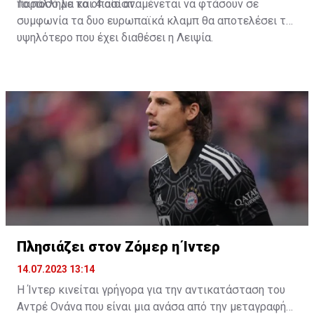
παράλληλα και 4 ασίστ.
Το ποσό με το οποίο αναμένεται να φτάσουν σε
συμφωνία τα δυο ευρωπαϊκά κλαμπ θα αποτελέσει το
υψηλότερο που έχει διαθέσει η Λειψία.
Πλησιάζει στον Ζόμερ η Ίντερ
14.07.2023 13:14
Η Ίντερ κινείται γρήγορα για την αντικατάσταση του
Αντρέ Ονάνα που είναι μια ανάσα από την μεταγραφή