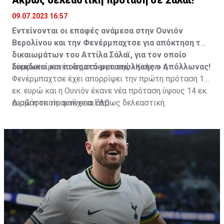
09.07.2023 16:57
Εντείνονται οι επαφές ανάμεσα στην Ουνιόν
Βερολίνου και την Φενέρμπαχτσε για απόκτηση των
δικαιωμάτων του Αττίλα Σάλαϊ, για τον οποίο
διεκδικεί και ποσοστό μεταπώλησης ο Απόλλωνας!
Σύμφωνα με νέο δημοσίευμα της «Kicker» η
Φενέρμπαχτσε έχει απορρίψει την πρώτη πρόταση 12
εκ. ευρώ και η Ουνιόν έκανε νέα πρόταση ύψους 14 εκ.
ευρώ η οποία φαίνεται άκρως δελεαστική.
Διαβάστε τη συνέχεια
ΕΔΩ