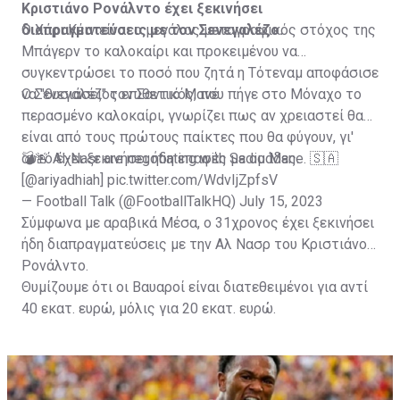
Κριστιάνο Ρονάλντο έχει ξεκινήσει
διαπραγματεύσεις με τον Σενεγαλέζο.
Ο Χάρι Κέιν είναι ο μεγάλος μεταγραφικός στόχος της
Μπάγερν το καλοκαίρι και προκειμένου να
συγκεντρώσει το ποσό που ζητά η Τότεναμ αποφάσισε
να "θυσιάσει" τον Σαντιό Μανέ.
Ο Σενεγαλέζος επιθετικός, που πήγε στο Μόναχο το
περασμένο καλοκαίρι, γνωρίζει πως αν χρειαστεί θα
είναι από τους πρώτους παίκτες που θα φύγουν, γι'
αυτό έχει ξεκινήσει ήδη επαφές με ομάδες.
💣🚨 Al-Nasr are negotiating with Sadio Mane. 🇸🇦
[
@ariyadhiah
]
pic.twitter.com/WdvIjZpfsV
— Football Talk (@FootballTalkHQ)
July 15, 2023
Σύμφωνα με αραβικά Μέσα, ο 31χρονος έχει ξεκινήσει
ήδη διαπραγματεύσεις με την Αλ Νασρ του Κριστιάνο
Ρονάλντο.
Θυμίζουμε ότι οι Βαυαροί είναι διατεθειμένοι για αντί
40 εκατ. ευρώ, μόλις για 20 εκατ. ευρώ.