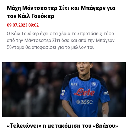
γίνονται σε καλό κλίμα.
Μάχη Μάντσεστερ Σίτι και Μπάγερν για
τον Κάιλ Γουόκερ
09.07.2023 09:02
Ο Κάιλ Γουόκερ έχει στα χέρια του προτάσεις τόσο
από την Μάντσεστερ Σίτι όσο και από την Μπάγερν.
Σύντομα θα αποφασίσει για το μέλλον του.
Ένα από τα ονόματα που θα απασχολήσουν το
προσεχές διάστημα τα δημοσιεύματα του διεθνούς
Τύπου είναι αυτό του Κάιλ Γουόκερ.
Ο 33χρονος αμυντικός έχει συμβόλαιο για ένα χρόνο
ακόμα από την Μάντσεστερ Σίτι ωστόσο βρίσκεται σε
συζητήσεις μαζί της για την επέκταση της
συνεργασίας τους.
Την ίδια ώρα ο Τόμας Τούχελ τον θέλει στην Μπάγερν
και οι άνθρωποι της ομάδας ήδη έχουν εκδηλώσει το
ενδιαφέρον τους στην πλευρά του παίκτη
«Τελειώνει» η μετακόμιση του «βράχου»