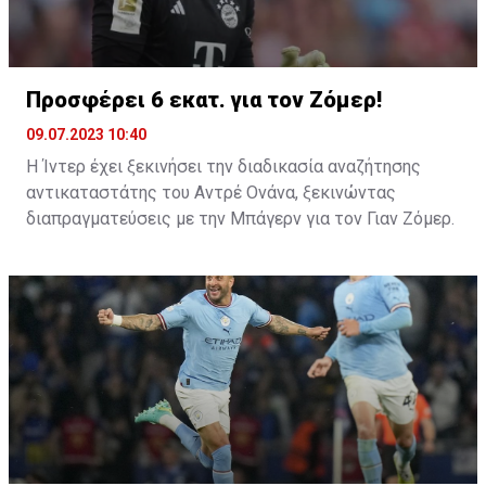
Προσφέρει 6 εκατ. για τον Ζόμερ!
Αυτό αναφέρει η εφημερίδα «Daily Mail», με την
09.07.2023 10:40
Τότεναμ πάντως να μοιάζει ανυποχώρητη στις
Η Ίντερ έχει ξεκινήσει την διαδικασία αναζήτησης
απαιτήσεις της. Οι Άγγλοι επιμένουν στα 100 εκατ.
αντικαταστάτης του Αντρέ Ονάνα, ξεκινώντας
ευρώ, αν και ο Κέιν μένει ελεύθερος το επόμενο
διαπραγματεύσεις με την Μπάγερν για τον Γιαν Ζόμερ.
καλοκαίρι.
Ο Ονάνα οδεύει προς την Μάντσεστερ Γιουνάιτεντ και
οι «νερατζούρι» βλέπουν τον Ζόμερ ως τον ιδανικό
αντικαταστάτη για τον Καμερουνέζο τερματοφύλακα.
Η Ίντερ, μάλιστα έκανε ήδη την κίνησή της αφού
κατέθεσε αρχική προσφορά 6 εκατ. στην Μπάγερν για
την απόκτηση του Ελβετού τερματοφύλα, με τους
Βαυαρούς να είναι θετική στο ενδεχόμενο πώλησης.
Οι διαπραγματεύσεις, ανάμεσα στις δύο ομάδες θα
συνεχιστούν, αφού η Μπάγερν ζητάει ένα ποσό κοντά
στα 10 εκατομμύρια, με τις επαφές, ωστόσο να