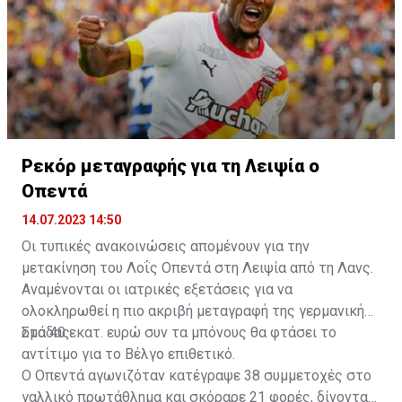
Ρεκόρ μεταγραφής για τη Λειψία ο
Οπεντά
14.07.2023 14:50
Οι τυπικές ανακοινώσεις απομένουν για την
μετακίνηση του Λοΐς Οπεντά στη Λειψία από τη Λανς.
Αναμένονται οι ιατρικές εξετάσεις για να
ολοκληρωθεί η πιο ακριβή μεταγραφή της γερμανικής
ομάδας.
Στα 40 εκατ. ευρώ συν τα μπόνους θα φτάσει το
αντίτιμο για το Βέλγο επιθετικό.
Ο Οπεντά αγωνιζόταν κατέγραψε 38 συμμετοχές στο
γαλλικό πρωτάθλημα και σκόραρε 21 φορές, δίνοντας