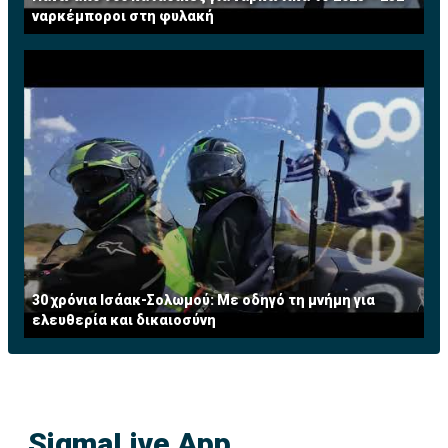
ναρκέμποροι στη φυλακή
30 χρόνια Ισάακ-Σολωμού: Με οδηγό τη μνήμη για
ελευθερία και δικαιοσύνη
SigmaLive App