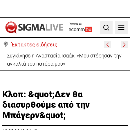
Powered by:
Search
Έκτακτες ειδήσεις
Μεγάλο πακέτο όπλων από Τουρκία προς Ουκρανία
-Κίνηση με μήνυμα προς Μόσχα;
Κλοπ: &quot;Δεν θα
διασυρθούμε από την
Μπάγερν&quot;