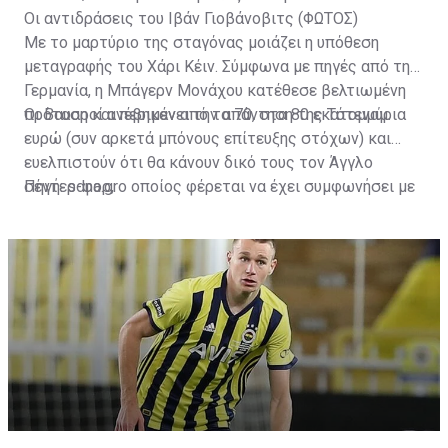
Οι αντιδράσεις του Ιβάν Γιοβάνοβιτς (ΦΩΤΟΣ)
Με το μαρτύριο της σταγόνας μοιάζει η υπόθεση
μεταγραφής του Χάρι Κέιν. Σύμφωνα με πηγές από την
Γερμανία, η Μπάγερν Μονάχου κατέθεσε βελτιωμένη
πρόταση και περιμένει την απάντηση της Τότεναμ.
Οι Βαυαροί ανέβηκαν από τα 70, στα 80 εκατομμύρια
ευρώ (συν αρκετά μπόνους επίτευξης στόχων) και
ευελπιστούν ότι θα κάνουν δικό τους τον Άγγλο
σέντερ-φορ, ο οποίος φέρεται να έχει συμφωνήσει με
Πηγή: sdna.gr
την Μπάγερν σε ό,τι αφορά τους όρους του
συμβολαίου του.