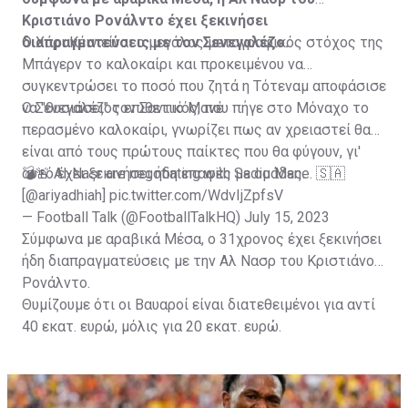
Κριστιάνο Ρονάλντο έχει ξεκινήσει
διαπραγματεύσεις με τον Σενεγαλέζο.
Ο Χάρι Κέιν είναι ο μεγάλος μεταγραφικός στόχος της
Μπάγερν το καλοκαίρι και προκειμένου να
συγκεντρώσει το ποσό που ζητά η Τότεναμ αποφάσισε
να "θυσιάσει" τον Σαντιό Μανέ.
Ο Σενεγαλέζος επιθετικός, που πήγε στο Μόναχο το
περασμένο καλοκαίρι, γνωρίζει πως αν χρειαστεί θα
είναι από τους πρώτους παίκτες που θα φύγουν, γι'
αυτό έχει ξεκινήσει ήδη επαφές με ομάδες.
💣🚨 Al-Nasr are negotiating with Sadio Mane. 🇸🇦
[
@ariyadhiah
]
pic.twitter.com/WdvIjZpfsV
— Football Talk (@FootballTalkHQ)
July 15, 2023
Σύμφωνα με αραβικά Μέσα, ο 31χρονος έχει ξεκινήσει
ήδη διαπραγματεύσεις με την Αλ Νασρ του Κριστιάνο
Ρονάλντο.
Θυμίζουμε ότι οι Βαυαροί είναι διατεθειμένοι για αντί
40 εκατ. ευρώ, μόλις για 20 εκατ. ευρώ.