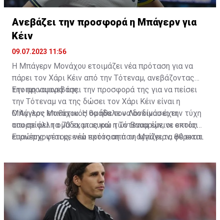
Ανεβάζει την προσφορά η Μπάγερν για
Κέιν
09.07.2023 11:56
Η Μπάγερν Μονάχου ετοιμάζει νέα πρόταση για να
πάρει τον Χάρι Κέιν από την Τότεναμ, ανεβάζοντας
την προσφορά της.
Έτοιμη να ανεβάσει την προσφορά της για να πείσει
την Τότεναμ να της δώσει τον Χάρι Κέιν είναι η
Μπάγερν Μονάχου. Η ομάδα του Λονδίνου έχει
Ο Άγγλος επιθετικός θα ήθελε να δοκιμάσει την τύχη
απορρίψει τα 70 εκατ. ευρώ των Βαυαρών, οι οποίοι
του σε άλλη ομάδα, μιας και η Τότεναμ έμεινε εκτός
επανέρχονται με νέα πρόταση που αγγίζει τα 80 εκατ.
Ευρώπης φέτος, ενώ εκτός από τη Μπάγερν, φέρεται
ευρώ.
να βρίσκεται και στο στόχαστρο της Παρί Σεν Ζερμέν.