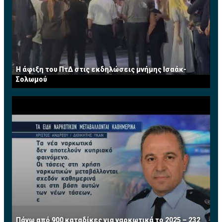
Η άφιξη του ΠτΔ στις εκδηλώσεις μνήμης Ισαάκ-
Σολωμού
Πάνω από 900 καταδίκες για ναρκωτικά το 2025 – 232