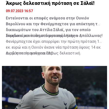
Άκρως δελεαστική πρόταση σε Σάλαϊ!
09.07.2023 16:57
Εντείνονται οι επαφές ανάμεσα στην Ουνιόν
Βερολίνου και την Φενέρμπαχτσε για απόκτηση των
δικαιωμάτων του Αττίλα Σάλαϊ, για τον οποίο
διεκδικεί και ποσοστό μεταπώλησης ο Απόλλωνας!
Σύμφωνα με νέο δημοσίευμα της «Kicker» η
Φενέρμπαχτσε έχει απορρίψει την πρώτη πρόταση 12
εκ. ευρώ και η Ουνιόν έκανε νέα πρόταση ύψους 14 εκ.
ευρώ η οποία φαίνεται άκρως δελεαστική.
Διαβάστε τη συνέχεια
ΕΔΩ