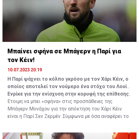
Μπαίνει σφήνα σε Μπάγερν η Παρί για
τον Κέιν!
10.07.2023 20:19
Η Παρί ψάχνει το κόλπο γκρόσο με τον Χάρι Κέιν, ο
οποίος αποτελεί τον νούμερο ένα στόχο του Λουίς
Ενρίκε για την ενίσχυση στην κορυφή της επίθεσης.
Έτοιμη να μπει «σφήνα» στις προσπάθειες της
Μπάγερν Μονάχου για την απόκτηση του Χάρι Κέιν
είναι η Παρί Σεν Ζερμέν. Σύμφωνα με όσα αναφέρει το
έγκυρο «PSG Community» που μεταξύ άλλων
αποκάλυψε τον… ερχομό του Λουίς Ενρίκε στον πάγκο
των Παριζιάνων, αναφέρει πως ο Ισπανός τεχνικός