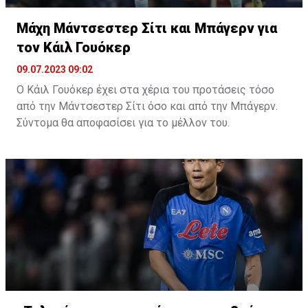
στα 10 εκατομμύρια, με τις επαφές, ωστόσο να
γίνονται σε καλό κλίμα.
Μάχη Μάντσεστερ Σίτι και Μπάγερν για
τον Κάιλ Γουόκερ
09.07.2023 09:02
Ο Κάιλ Γουόκερ έχει στα χέρια του προτάσεις τόσο
από την Μάντσεστερ Σίτι όσο και από την Μπάγερν.
Σύντομα θα αποφασίσει για το μέλλον του.
Ένα από τα ονόματα που θα απασχολήσουν το
προσεχές διάστημα τα δημοσιεύματα του διεθνούς
Τύπου είναι αυτό του Κάιλ Γουόκερ.
Ο 33χρονος αμυντικός έχει συμβόλαιο για ένα χρόνο
ακόμα από την Μάντσεστερ Σίτι ωστόσο βρίσκεται σε
συζητήσεις μαζί της για την επέκταση της
συνεργασίας τους.
Την ίδια ώρα ο Τόμας Τούχελ τον θέλει στην Μπάγερν
και οι άνθρωποι της ομάδας ήδη έχουν εκδηλώσει το
ενδιαφέρον τους στην πλευρά του παίκτη