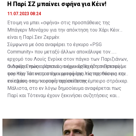
Η Παρί ΣΖ μπαίνει σφήνα για Κέιν!
11.07.2023 08:24
Έτοιμη να μπει «σφήνα» στις προσπάθειες της
Μπάγερν Μονάχου για την απόκτηση του Χάρι Κέιν
είναι η Παρί Σεν Ζερμέν.
Σύμφωνα με όσα αναφέρει το έγκυρο «PSG
Community» που μεταξύ άλλων αποκάλυψε τον…
ερχομό του Λουίς Ενρίκε στον πάγκο των Παριζιάνων,
αναφέρει πως ο Ισπανός τεχνικός έχει τον Βρετανό
Ο Λουίς Ενρίκε φέρεται να έχει έρθει ήδη σε επαφή με
φορ της Τότεναμ στην κορυφή της λίστας του για την
τον Κέιν και να του έχει μεταφέρει τις προθέσεις και
ενίσχυση στην κορυφή της επίθεσης.
το πλάνο του, το οποίο αρέσει στον έμπειρο στράικερ.
Μάλιστα, στο εν λόγω δημοσίευμα αναφέρεται πως
Παρί και Τότεναμ έχουν ξεκινήσει συζητήσεις και
διαπραγματεύσεις ανάμεσα στις δύο πλευρές, ενώ στο
τραπέζι έχει πέσει ήδη και το όνομα του Φαμπιάν
Ρουίθ για έμψυχο αντάλλαγμα, συν ένα μεγάλο
χρηματικό ποσό.