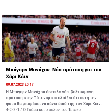
League με την Ουνιόν. Ανυπομονώ για την χρονιά που
έρχεται με χαρά και αυτοπεποίθηση και ελπίζω να
βοηθήσω να έχουμε μια ακόμη επιτυχημένη σεζόν»,
δήλωσε ο Άαρονσον.
Μπάγερν Μονάχου: Νέα πρόταση για τον
Χάρι Κέιν
09.07.2023 20:17
Η Μπάγερν Μονάχου έστειλε νέα, βελτιωμένη
πρόταση στην Τότεναμ και ελπίζει ότι αυτή την
φορά θα μπορέσει να κάνει δικό της τον Χάρι Κέιν.
4-2-3-1 / Ο Γκάμα και ο ρόλος του Τρίσκο