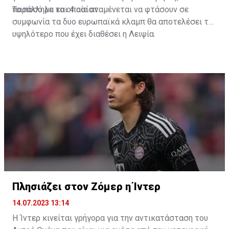
παράλληλα και 4 ασίστ.
Το ποσό με το οποίο αναμένεται να φτάσουν σε
συμφωνία τα δυο ευρωπαϊκά κλαμπ θα αποτελέσει το
υψηλότερο που έχει διαθέσει η Λειψία.
Πλησιάζει στον Ζόμερ η Ίντερ
14.07.2023 13:14
Η Ίντερ κινείται γρήγορα για την αντικατάσταση του