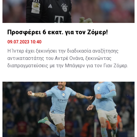
Προσφέρει 6 εκατ. για τον Ζόμερ!
Αυτό αναφέρει η εφημερίδα «Daily Mail», με την
09.07.2023 10:40
Τότεναμ πάντως να μοιάζει ανυποχώρητη στις
Η Ίντερ έχει ξεκινήσει την διαδικασία αναζήτησης
απαιτήσεις της. Οι Άγγλοι επιμένουν στα 100 εκατ.
αντικαταστάτης του Αντρέ Ονάνα, ξεκινώντας
ευρώ, αν και ο Κέιν μένει ελεύθερος το επόμενο
διαπραγματεύσεις με την Μπάγερν για τον Γιαν Ζόμερ.
καλοκαίρι.
Ο Ονάνα οδεύει προς την Μάντσεστερ Γιουνάιτεντ και
οι «νερατζούρι» βλέπουν τον Ζόμερ ως τον ιδανικό
αντικαταστάτη για τον Καμερουνέζο τερματοφύλακα.
Η Ίντερ, μάλιστα έκανε ήδη την κίνησή της αφού
κατέθεσε αρχική προσφορά 6 εκατ. στην Μπάγερν για
την απόκτηση του Ελβετού τερματοφύλα, με τους
Βαυαρούς να είναι θετική στο ενδεχόμενο πώλησης.
Οι διαπραγματεύσεις, ανάμεσα στις δύο ομάδες θα
συνεχιστούν, αφού η Μπάγερν ζητάει ένα ποσό κοντά