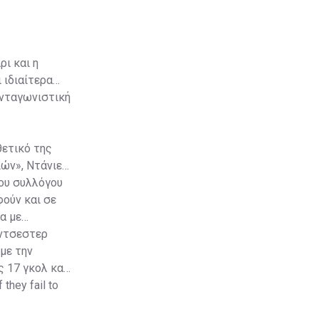
ι και η
 ιδιαίτερα
ανταγωνιστική
θετικό της
ιών», Ντάνιελ
του συλλόγου
ούν και σε
α με
άντσεστερ
με την
 17 γκολ και
 they fail to