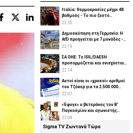
Ιταλία: Θερμοκρασίες μέχρι 48
βαθμούς - Το πιο ζεστό
καλοκαίρι των 100 χρόνων
22:35
Δημοσκόπηση στη Γερμανία: Η
AfD προηγείται με 7 μονάδες -
Διεύρυνε τη διαφορά
22:19
ΣΑ ΟΗΕ: Το ISIL/DAESH
προσαρμόζεται και ενισχύεται
στην Αφρική - Πώς απειλεί
22:14
Αυτοί είναι οι «χρυσοί» αριθμοί
του Τζόκερ για τα 2.500.000
ευρώ
22:07
«Έφυγε» ο βετεράνος του Β'
Παγκοσμίου και αγωνιστής
ΕΟΚΑ, Παύλος Μ. Κασάπης
22:04
Sigma TV Ζωντανά Τώρα
«Όχι» 9 χωρών σε ισχυρισμό