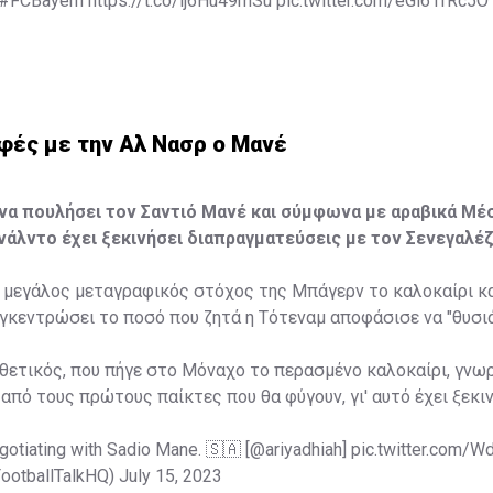
#FCBayern
https://t.co/lj6Hu49mSu
pic.twitter.com/eGi61fRc5O
@Ekremkonur)
July 15, 2023
φές με την Αλ Νασρ ο Μανέ
να πουλήσει τον Σαντιό Μανέ και σύμφωνα με αραβικά Μέσ
νάλντο έχει ξεκινήσει διαπραγματεύσεις με τον Σενεγαλέζ
 ο μεγάλος μεταγραφικός στόχος της Μπάγερν το καλοκαίρι κ
γκεντρώσει το ποσό που ζητά η Τότεναμ αποφάσισε να "θυσιά
θετικός, που πήγε στο Μόναχο το περασμένο καλοκαίρι, γνωρ
 από τους πρώτους παίκτες που θα φύγουν, γι' αυτό έχει ξεκι
gotiating with Sadio Mane. 🇸🇦 [
@ariyadhiah
]
pic.twitter.com/W
FootballTalkHQ)
July 15, 2023