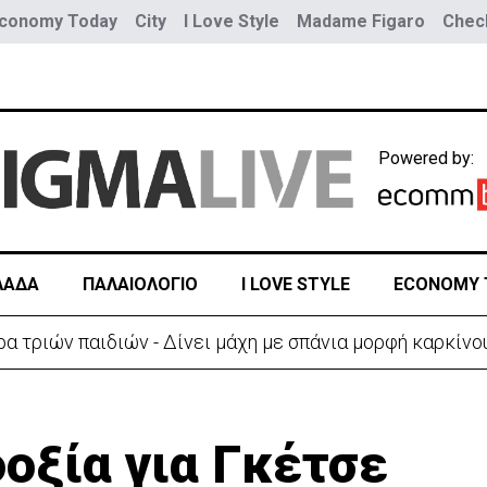
conomy Today
City
I Love Style
Madame Figaro
Check
Powered by:
ΛΑΔΑ
ΠΑΛΑΙΟΛΟΓΙΟ
I LOVE STYLE
ECONOMY 
ύο τραμ - Τουλάχιστον 25 τραυματίες, οι 7 σοβαρά
οξία για Γκέτσε