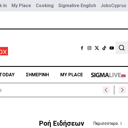
 In
My Place
Cooking
Sigmalive English
JobsCyprus
Sear
TODAY
ΣΗΜΕΡΙΝΗ
MY PLACE
Ροή Ειδήσεων
Περισσότερα