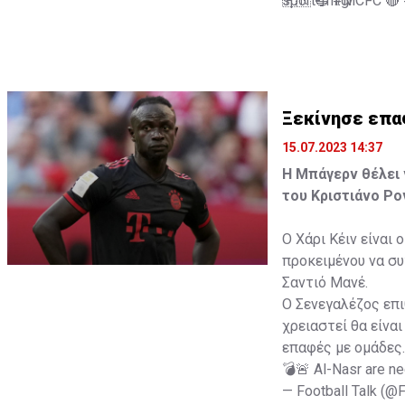
🇦🇷 🔵
sport-fm.gr
#MCFC
🔴
— Ekrem KONUR (
Ξεκίνησε επα
15.07.2023 14:37
Η Μπάγερν θέλει 
του Κριστιάνο Ρο
Ο Χάρι Κέιν είναι
προκειμένου να συ
Σαντιό Μανέ.
Ο Σενεγαλέζος επι
χρειαστεί θα είναι
επαφές με ομάδες.
💣🚨 Al-Nasr are ne
— Football Talk (@