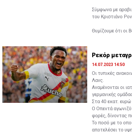
Σύμφωνα με αραβικ
του Κριστιάνο Ρον
Θυμίζουμε ότι οι Β
Ρεκόρ μεταγρ
14.07.2023 14:50
Οι τυπικές ανακοι
Λανς.
Αναμένονται οι ια
γερμανικής ομάδας
Στα 40 εκατ. ευρώ
Ο Οπεντά αγωνιζό
φορές, δίνοντας π
Το ποσό με το οπο
αποτελέσει το υψη