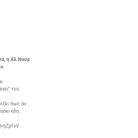
α, η Αλ Νασρ
ο.
αι
σει" τον
ίζει πως αν
νήσει ήδη
dvIjZpfsV