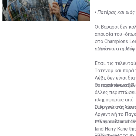
•
Πατέρας και υιός
Οι Βαυαροί δεν κά
απουσία του -όπως
στο Champions Lea
απέναντι στη Μάντ
•
Ομόνοια: Γιούσεφ 
Έτσι, τις τελευτα
Τότεναμ και παρά 
Λέβι, δεν είναι δ
το ποσό που επιθυ
Οι παραπάνω εξελί
άλλες περιπτώσεις
πληροφορίες από τ
Σίτι, ενώ στη λίσ
Ο Αργεντινός σέντ
Αργεντινή το Παγκ
πέντε ασίστ σε 49
🚨Bayern Munich have
land Harry Kane th