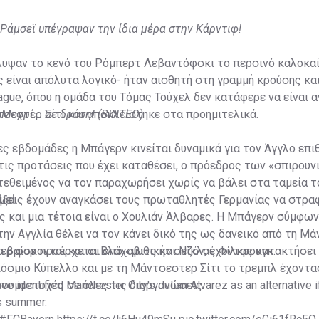
 Ράμσεϊ υπέγραψαν την ίδια μέρα στην Κάρντιφ!
λυψαν το κενό του Ρόμπερτ Λεβαντόφσκι το περσινό καλοκαίρ
 είναι απόλυτα λογικό- ήταν αισθητή στη γραμμή κρούσης και
gue, όπου η ομάδα του Τόμας Τούχελ δεν κατάφερε να είναι 
σεστερ Σίτι και αποκλείστηκε στα προημιτελικά.
Μεχρί... σε δράση! (ΒΙΝΤΕΟ)
ίες εβδομάδες η Μπάγερν κινείται δυναμικά για τον Άγγλο επι
τις προτάσεις που έχει καταθέσει, ο πρόεδρος των «σπιρουν
ιατεθειμένος να τον παραχωρήσει χωρίς να βάλει στα ταμεία 
μεί.
ξεις έχουν αναγκάσει τους πρωταθλητές Γερμανίας να στραφ
 και μια τέτοια είναι ο Χουλιάν Άλβαρες. Η Μπάγερν σύμφων
ην Αγγλία θέλει να τον κάνει δικό της ως δανεικό από τη Μ
τα βρίσκονται και οι Βλάχοβιτς και Νίκλας Φίλκρουγκ.
ερ φορ προέρχεται από «μυθική» σεζόν, έχοντας κατακτήσει 
όσμιο Κύπελλο και με τη Μάντσεστερ Σίτι το τρεμπλ έχοντας
 συμμετοχές σε όλες τις διοργανώσεις.
 identified Manchester City's Julian Alvarez as an alternative if
is summer.