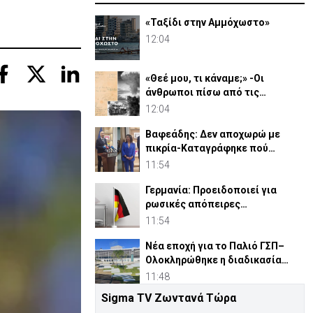
«Ταξίδι στην Αμμόχωστο»
12:04
«Θεέ μου, τι κάναμε;» -Οι
άνθρωποι πίσω από τις
ατομικές βόμβες στη Χιροσίμα
12:04
Βαφεάδης: Δεν αποχωρώ με
πικρία-Καταγράφηκε πού
αποδίδονται ευθύνες για Takata
11:54
Γερμανία: Προειδοποιεί για
ρωσικές απόπειρες
παραπληροφόρησης ενόψει
11:54
εκλογών
Νέα εποχή για το Παλιό ΓΣΠ–
Ολοκληρώθηκε η διαδικασία
ανάθεσης των υποστατικών
11:48
Sigma TV Ζωντανά Τώρα
Παπαναστασίου:«Αναγκαίος ο