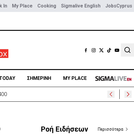
 In
My Place
Cooking
Sigmalive English
JobsCyprus
Sear
TODAY
ΣΗΜΕΡΙΝΗ
MY PLACE
400
ο
Ροή Ειδήσεων
Περισσότερα