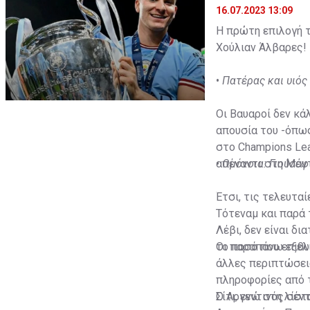
16.07.2023 13:09
Η πρώτη επιλογή τ
Χούλιαν Άλβαρες!
•
Πατέρας και υιός
Οι Βαυαροί δεν κά
απουσία του -όπως
στο Champions Lea
απέναντι στη Μάντ
•
Ομόνοια: Γιούσεφ 
Έτσι, τις τελευτα
Τότεναμ και παρά 
Λέβι, δεν είναι δ
το ποσό που επιθυ
Οι παραπάνω εξελί
άλλες περιπτώσεις
πληροφορίες από τ
Σίτι, ενώ στη λίσ
Ο Αργεντινός σέντ