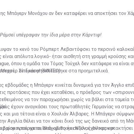
ης Μπάγερν Μονάχου αν δεν καταφέρει να αποκτήσει τον Χάρι
 Ράμσεϊ υπέγραψαν την ίδια μέρα στην Κάρντιφ!
λυψαν το κενό του Ρόμπερτ Λεβαντόφσκι το περσινό καλοκαίρ
 είναι απόλυτα λογικό- ήταν αισθητή στη γραμμή κρούσης και
gue, όπου η ομάδα του Τόμας Τούχελ δεν κατάφερε να είναι 
σεστερ Σίτι και αποκλείστηκε στα προημιτελικά.
Μεχρί... σε δράση! (ΒΙΝΤΕΟ)
ίες εβδομάδες η Μπάγερν κινείται δυναμικά για τον Άγγλο επι
τις προτάσεις που έχει καταθέσει, ο πρόεδρος των «σπιρουν
ιατεθειμένος να τον παραχωρήσει χωρίς να βάλει στα ταμεία 
μεί.
ξεις έχουν αναγκάσει τους πρωταθλητές Γερμανίας να στραφ
 και μια τέτοια είναι ο Χουλιάν Άλβαρες. Η Μπάγερν σύμφων
ην Αγγλία θέλει να τον κάνει δικό της ως δανεικό από τη Μ
τα βρίσκονται και οι Βλάχοβιτς και Νίκλας Φίλκρουγκ.
ερ φορ προέρχεται από «μυθική» σεζόν, έχοντας κατακτήσει 