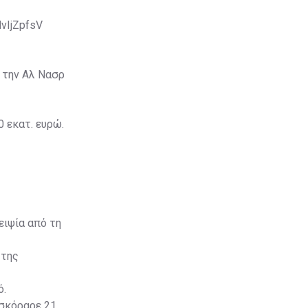
dvIjZpfsV
 την Αλ Νασρ
0 εκατ. ευρώ.
ειψία από τη
 της
ό.
σκόραρε 21