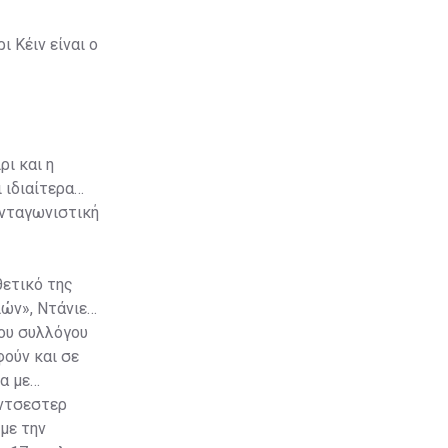
 Κέιν είναι ο
ι και η
 ιδιαίτερα
ανταγωνιστική
θετικό της
ιών», Ντάνιελ
του συλλόγου
ούν και σε
α με
άντσεστερ
με την