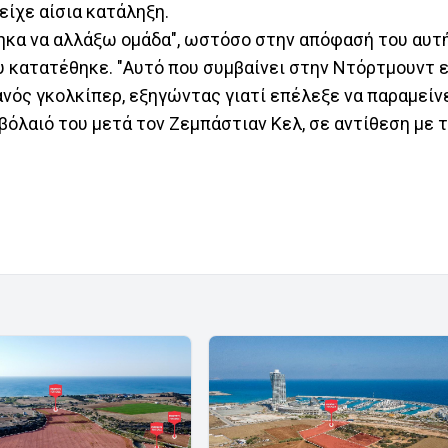
είχε αίσια κατάληξη.
τηκα να αλλάξω ομάδα", ωστόσο στην απόφασή του αυτ
υ κατατέθηκε. "Αυτό που συμβαίνει στην Ντόρτμουντ ε
νός γκολκίπερ, εξηγώντας γιατί επέλεξε να παραμείνε
όλαιό του μετά τον Ζεμπάστιαν Κελ, σε αντίθεση με τ