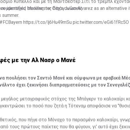
όσμιο Κύπελλο και με τη Μάντσεστερ Σίτι το τρεμπλ έχοντας
 συμμετοχές σε όλες τις διοργανώσεις.
 identified Manchester City's Julian Alvarez as an alternative if
is summer.
#FCBayern
https://t.co/lj6Hu49mSu
pic.twitter.com/eGi61fRc5O
@Ekremkonur)
July 15, 2023
φές με την Αλ Νασρ ο Μανέ
να πουλήσει τον Σαντιό Μανέ και σύμφωνα με αραβικά Μέσ
νάλντο έχει ξεκινήσει διαπραγματεύσεις με τον Σενεγαλέζ
 ο μεγάλος μεταγραφικός στόχος της Μπάγερν το καλοκαίρι κ
γκεντρώσει το ποσό που ζητά η Τότεναμ αποφάσισε να "θυσιά
θετικός, που πήγε στο Μόναχο το περασμένο καλοκαίρι, γνωρ
 από τους πρώτους παίκτες που θα φύγουν, γι' αυτό έχει ξεκι