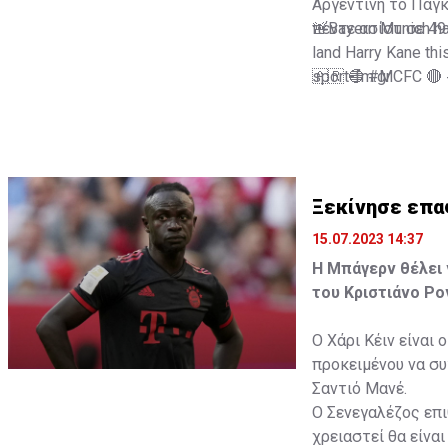
Αργεντινή το Παγκ
πέντε ασίστ σε 49
🚨Bayern Munich have
land Harry Kane th
🇦🇷 🔵
sport-fm.gr
#MCFC
🔴
— Ekrem KONUR (
Ξεκίνησε επα
15.07.2023 14:37
Η Μπάγερν θέλει 
του Κριστιάνο Ρο
Ο Χάρι Κέιν είναι
προκειμένου να συ
Σαντιό Μανέ.
Ο Σενεγαλέζος επι
χρειαστεί θα είναι