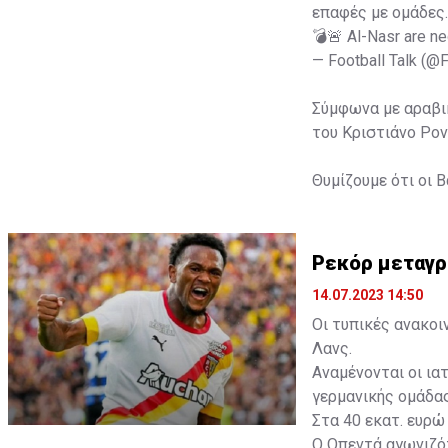
επαφές με ομάδες.
💣🚨 Al-Nasr are ne
— Football Talk (@
Σύμφωνα με αραβικ
του Κριστιάνο Ρον
Θυμίζουμε ότι οι Β
Ρεκόρ μεταγρ
14.07.2023 14:50
Οι τυπικές ανακοι
Λανς.
Αναμένονται οι ια
γερμανικής ομάδας
Στα 40 εκατ. ευρώ
Ο Οπεντά αγωνιζό