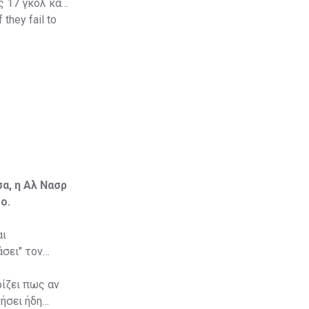
 17 γκολ και
 they fail to
α, η Αλ Νασρ
ο.
αι
σει" τον
ίζει πως αν
νήσει ήδη