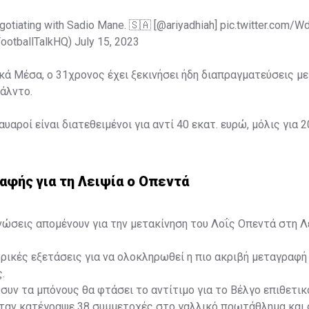
gotiating with Sadio Mane. 🇸🇦 [
@ariyadhiah
]
pic.twitter.com/W
FootballTalkHQ)
July 15, 2023
ά Μέσα, ο 31χρονος έχει ξεκινήσει ήδη διαπραγματεύσεις με
άλντο.
αυαροί είναι διατεθειμένοι για αντί 40 εκατ. ευρώ, μόλις για 2
αφής για τη Λειψία ο Οπεντά
νώσεις απομένουν για την μετακίνηση του Λοΐς Οπεντά στη Λ
τρικές εξετάσεις για να ολοκληρωθεί η πιο ακριβή μεταγραφή
.
 συν τα μπόνους θα φτάσει το αντίτιμο για το Βέλγο επιθετικ
ταν κατέγραψε 38 συμμετοχές στο γαλλικό πρωτάθλημα και 