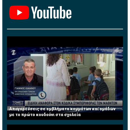
Σλοβάκου στόπερ την Πέμπτη (6/7), με τον οποίο και
συμφώνησαν για συμβόλαιο μέχρι το καλοκαίρι του
2028.
Ο Σκρίνιαρ για μία εξαετία ήταν ένας από τους
σωματοφύλακες της Ίντερ, έχοντας καταγράψει 246
συμμετοχές (και 11 γκολ) με τη φανέλα της.
Απαγορεύσεις σε εμβλήματα κομμάτων και ομάδων
με το πρώτο κουδούνι στα σχολεία