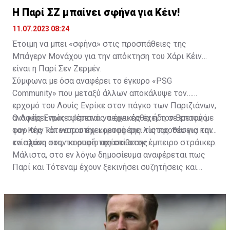
Η Παρί ΣΖ μπαίνει σφήνα για Κέιν!
11.07.2023 08:24
Έτοιμη να μπει «σφήνα» στις προσπάθειες της
Μπάγερν Μονάχου για την απόκτηση του Χάρι Κέιν
είναι η Παρί Σεν Ζερμέν.
Σύμφωνα με όσα αναφέρει το έγκυρο «PSG
Community» που μεταξύ άλλων αποκάλυψε τον…
ερχομό του Λουίς Ενρίκε στον πάγκο των Παριζιάνων,
αναφέρει πως ο Ισπανός τεχνικός έχει τον Βρετανό
Ο Λουίς Ενρίκε φέρεται να έχει έρθει ήδη σε επαφή με
φορ της Τότεναμ στην κορυφή της λίστας του για την
τον Κέιν και να του έχει μεταφέρει τις προθέσεις και
ενίσχυση στην κορυφή της επίθεσης.
το πλάνο του, το οποίο αρέσει στον έμπειρο στράικερ.
Μάλιστα, στο εν λόγω δημοσίευμα αναφέρεται πως
Παρί και Τότεναμ έχουν ξεκινήσει συζητήσεις και
διαπραγματεύσεις ανάμεσα στις δύο πλευρές, ενώ στο
τραπέζι έχει πέσει ήδη και το όνομα του Φαμπιάν
Ρουίθ για έμψυχο αντάλλαγμα, συν ένα μεγάλο
χρηματικό ποσό.