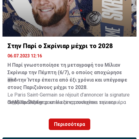
Στην Παρί ο Σκρίνιαρ μέχρι το 2028
06.07.2023 12:16
Η Παρί γνωστοποίησε τη μεταγραφή του Μίλιαν
Σκρίνιαρ την Πέμπτη (6/7), ο οποίος αποχώρησε
από την Ίντερ έπειτα από έξι χρόνια και υπέγραψε
🆕✍️
στους Παριζιάνους μέχρι το 2028.
Le Paris Saint-Germain se réjouit d’annoncer la signature
Ο Μίλιαν Σκρίνιαρ επέλεξε να συνεχίσει την καριέρα
de Milan Škriniar pour les cinq prochaines saisons.
Πηγή: Sport24.gr
του στην Παρί Σεν Ζερμέν μετά από έξι χρόνια στην
Ίντερ.
Le défenseur slovaque s’engage avec le Club jusqu’au
Περισσότερα
30 juin 2028.
#WelcomeŠkriniar
Οι Παριζιάνοι ανακοίνωσαν την απόκτηση του
— Paris Saint-Germain (@PSG_inside)
July 6, 2023