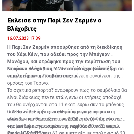
Έκλεισε στην Παρί Σεν Ζερμέν ο
Βλάχοβιτς
16.07.2023 17:39
Η Παρί Σεν Ζερμέν αποσύρθηκε από τη διεκδίκηση
του Χάρι Κέιν, που οδεύει προς την Μπάγερν
Μονάχου, και στράφηκε προς την περίπτωση του
Ντούσαν Βλάχοβιτς, στον οποίο έχει βάλει ήδη
Σύμφωνα με γαλλικά ΜΜΕ ο Σέρβος φορ κατέληξε σε
«πωλητήριο» η Γιουβέντους.
συμφωνία με την Παρί και απομένει η συναίνεση της
ομάδας του Τορίνο.
Τα σχετικά ρεπορτάζ αναφέρουν πως το συμβόλαιο θα
είναι διάρκειας πέντε ετών, ενώ οι ετήσιες αποδοχές
του θα ανέρχονται στα 11 εκατ. ευρώ συν τα μπόνους
που θα λάβει από τον αριθμό των γκολ και των
Ο 23χρονος Σέρβος επιθετικός μεταγράφηκε στη
αγώνων που θα παίξει την επόμενη σεζόν. Το κόστος
«Γιούβε» τον Ιανουάριο του 2022 από τη Φιορεντίνα, η
της μεταγραφής αναμένεται να φθάσει τα 70 εκατ.
οποία έβαλε στα ταμεία της περίπου 80 εκατ. ευρώ,
ευρώ.
και έχει καταγράψει 63 συμμετοχές με απολογισμό 23
Πηγή: ΑΠΕ ΜΠΕ