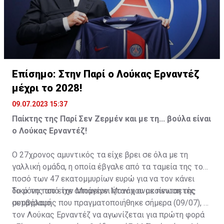
Επίσημο: Στην Παρί ο Λούκας Ερναντέζ
μέχρι το 2028!
09.07.2023 15:37
Παίκτης της Παρί Σεν Ζερμέν και με τη... βούλα είναι
ο Λούκας Ερναντέζ!
O 27χρονος αμυντικός τα είχε βρει σε όλα με τη
γαλλική ομάδα, η οποία έβγαλε από τα ταμεία της το
ποσό των 47 εκατομμυρίων ευρώ για να τον κάνει
δικό της από την Μπάγερν Μονάχου με πενταετές
Το μόνο που είχε απομείνει ήταν η ανακοίνωση της
συμβόλαιο.
μεταγραφής που πραγματοποιήθηκε σήμερα (09/07), με
τον Λούκας Ερναντέζ να αγωνίζεται για πρώτη φορά