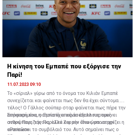
Understand there are 2 ways now ⤵️
◉ If Mbappé or Neymar leave, Xavi will stay at PSG.
◉ If both stay, Xavi will join another club on LOAN.
pic.twitter.com/W8aQNg3PpY
— Fabrizio Romano (@FabrizioRomano)
July 16, 2023
Η κίνηση του Εμπαπέ που εξόργισε την
Παρί!
11.07.2023 09:10
Το «σίριαλ» γύρω από το όνομα του Κιλιάν Εμπαπέ
συνεχίζεται και φαίνεται πως δεν θα έχει σύντομα…
τέλος! Ο Γάλλος σούπερ σταρ φαίνεται πως πήρε την
απόφασή του, η οποία έχει κάνει έξαλλους τους
Συγκεκριμένα, ο Εμπαπέ αποφάσισε να παραμείνει
ανθρώπους της Παρί Σεν Ζερμέν όπως υποστηρίζει η
στους Παριζιάνους, αλλά και την ίδια ώρα να μην
«Parisien».
ανανεώσει το συμβόλαιό του. Αυτό σημαίνει πως ο