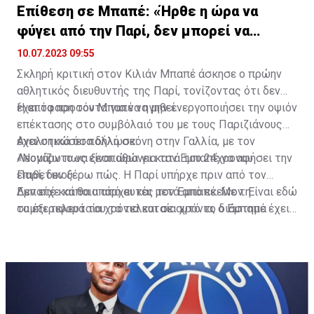
Επίθεση σε Μπαπέ: «Ήρθε η ώρα να
φύγει από την Παρί, δεν μπορεί να
ηγηθεί»
10.07.2023 09:55
Σκληρή κριτική στον Κιλιάν Μπαπέ άσκησε ο πρώην
αθλητικός διευθυντής της Παρί, τονίζοντας ότι δεν
έχει τα προσόντα για να ηγηθεί.
Η απόφαση του Μπαπέ να μην ενεργοποιήσει την οψιόν
επέκτασης στο συμβόλαιό του με τους Παριζιάνους
έχει σηκώσει πολλή σκόνη στην Γαλλία, με τον
Aναλυτικά όσα δήλωσε:
Λεονάρντο να ξεσπαθώνει κατά του 24χρονου
«Νομίζω πως είναι ώρα για τον Εμπαπέ να αφήσει την
επιθετικού.
Παρί, δεν ξέρω πώς. Η Παρί υπήρχε πριν από τον
Εμπαπέ και θα υπάρχει και μετά από εκείνον. Είναι εδώ
Δεν είχε κάποια από αυτές τον Εμπαπέ. Με τη
τα έξι τελευταία χρόνια και σε αυτό το διάστημα
συμπεριφορά του τα τελευταία χρόνια, ο Εμπαπέ έχει
πέντε ομάδες κατέκτησαν το Champions League.
δείξει πως δεν μπορεί να ηγηθεί μιας ομάδας. Είναι
σπουδαίος παίκτης, αλλά όχι ηγέτης. Σπουδαίος
σκόρερ, αλλά όχι δημιουργός, είναι δύσκολο να χτίσεις
ομάδα γύρω από αυτόν».