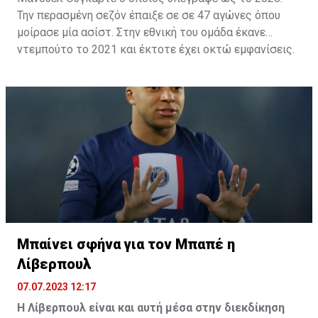
Την περασμένη σεζόν έπαιξε σε σε 47 αγώνες όπου
μοίρασε μία ασίστ. Στην εθνική του ομάδα έκανε
ντεμπούτο το 2021 και έκτοτε έχει οκτώ εμφανίσεις.
Τα προηγούμενα τρία χρόνια, ο 22χρονος
Ουρουγουανός χαφ αγωνιζόταν στην Σπόρτινγκ
Λισαβόνας με την οποία κατέγραψε 85 συμμετοχές με
Μπαίνει σφήνα για τον Μπαπέ η
ένα γκολ και τρεις ασίστ.
Λίβερπουλ
07.07.2023 12:17
Η Λίβερπουλ είναι και αυτή μέσα στην διεκδίκηση