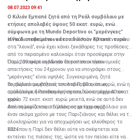
του, ο Ρίκο αναμένεται να μεταφερθεί στο νέο σπίτι
που έχει αγοράσει στην Σεβίλλη, με σκοπό να
08.07.2023 09:41
αναρρώσει εκεί, υπό την παρακολούθηση ιατρικού
Ο Κιλιάν Εμπαπέ ζητά από τη Ρεάλ συμβόλαιο με
επιτελείου.
ετήσιες απολαβές ύψους 50 εκατ. ευρώ, ενώ
σύμφωνα με τη Mundo Deportivo οι "μερένγκες"
είναι διατεθειμένοι να του δώσουν 40 εκατ. ευρώ.
Η Ρεάλ ονειρεύεται να δει τον Κιλιάν Εμπαπέ ντυμένο
στα "λευκά", ενώ έχει κάνει ξεκάθαρες τις προθέσεις
από το περασμένο καλοκαίρι όταν προσέφερε στην
Παρί 200 εκατ. ευρώ για να τον αποκτήσει.
Όπως αναφέρει η Mundo Deportivo οι οικονομικές
απαιτήσεις του 24χρονου για να υπογράψει στους
"μερένγκες" είναι υψηλές. Συγκεκριμένα, ζητά
συμβόλαιο με ετήσιες απολαβές 50 εκατ. ευρώ, ενώ η
Το τωρινό συμβόλαιό του στο Παρίσι, όπως
ομάδα είναι διατεθειμένη να του δώσει μέχρι 40 εκατ.
αποκάλυψε η Parisien πρόσφατα, του αποφέρει τον
ευρώ.
χρόνο 72 εκατ. εκατ. ευρώ μεικτά, ενώ σε αυτά δεν
συνυπολογίζονται τα μπόνους μεταγραφής.
Από τη μεριά του, ο Γάλλος σταρ έχει συμβόλαιο για
έναν ακόμα χρόνο με τους Παριζιάνους και θέλει να το
ολοκληρώσει για να αποχωρήσει ως ελεύθερος το
2024.
Κάτι που η Παρί δεν θέλει ούτε να σκέφτεται και
εντείνει τις πιέσεις της, ώστε να τον πείσει είτε να