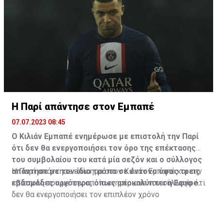
Η Παρί απάντησε στον Εμπαπέ
07.07.2023 08:45
Ο Κιλιάν Εμπαπέ ενημέρωσε με επιστολή την Παρί
ότι δεν θα ενεργοποιήσει τον όρο της επέκτασης
του συμβολαίου του κατά μία σεζόν και ο σύλλογος
απάντησε με τον ίδιο τρόπο σε έντονο ύφος τρεις
Η Παρί απάντησε επίσημα στον Κιλιάν Εμπαπέ και την
εβδομάδες αργότερα, όπως αποκαλύπτει η Equipe.
επιστολή του με την οποία ενημέρωνε τον σύλλογο ότι
δεν θα ενεργοποιήσει τον επιπλέον χρόνο
συνεργασίας που προβλέπεται στο υπάρχον