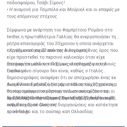
ποδοσφαίρου, Τσάβι Σίμονς!
•
Η αναμονή για Τσιμπόλα και Μούριελ και οι επαφές με
τους επόμενους στόχους
Σύμφωνα με ανάρτηση του Φαμπρίτσιο Ρομάνο στο
twitter, η πρωταθλήτρια Γαλλίας θα ενεργοποιήσει τη
ρήτρα επαναγοράς του 20χρονου η οποία ανέρχεται
στα έξι εκατ. ευρώ από την Αϊντχόφεν, ένας όρος που
•
Χρησιμοποίησε 22 παίκτες ο Αυγουστή!
είχε προστεθεί το περσινό καλοκαίρι όταν είχε
αποχωρήσει από την Παρί ως ελεύθερος για την
Ωστόσο, το μέλλον του Σίμονς στην ομάδα του Λουίς
Eredivisie.
Ενρίκε μόνο σίγουρο δεν είναι, καθώς ο Ιταλός
δημοσιογράφος αναφέρει ότι αν αποχωρήσει ένας εκ
των Κίλιαν Εμπαπέ ή Νεϊμάρ o ταλαντούχος παίκτης
Αναμένονται εξελίξεις στην υπόθεση του 20χρονου, ο
θα παραμείνει στο ρόστερ, ενώ αν συνεχίσουν και οι
οποίος πραγματοποίησε εντυπωσιακή σεζόν στη
δυο σούπερ σταρ ο Σίμονς θα παραχωρηθεί δανεικός.
«χώρα της τουλίπας» με 22 γκολ και 12 ασίστ σε 48
🚨 BREAKING: Xavi Simons has left PSV camp to sign
συμμετοχές σε όλες τις διοργανώσεις και κατέκτησε
with Paris Saint-Germain!
το κύπελλο και το σούπερ καπ Ολλανδίας.
sport-fm.gr
PSG triggered €6m buy back clause, as revealed days
ago.