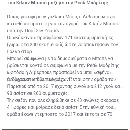
του Κιλιάν Μπαπέ μαζί με την Ρεάλ Μαδρίτης.
Όπως μεταφέρουν γαλλικά Μέσα, η Λίβερπουλ έχει
καταθέσει πρόταση για την αγορά του Κιλιάν Μπαπέ
από την Παρί Σεν Ζερμέν.
Οι «Κόκκινοι» προσφέρουν 171 εκατομμύρια λίρες
(γύρω στα 200 εκατ. ευρώ) ώστε να αποκτήσουν τον
Γάλλο σταρ.
Μπορεί σύμφωνα με τα δημοσιεύματα ο Μπαπέ να
βρίσκεται κοντά σε συμφωνία με την Ρεάλ Μαδρίτης
ωστόσο η Λίβερπουλ προσπαθεί να μπει «σφήνα»
ανάμεσα στις δύο πλευρές.
Ο 24χρονος επιθετικός αγωνίζεται στην ομάδα του
Παρισιού από το 2017 έχοντας συνολικά 212 γκολ και
98 ασίστ σε 260 συμμετοχές.
Την σεζόν που ολοκληρώθηκε σε 43 αγώνες σκόραρε
41 φορές και μοίρασε δέκα ασίστ. Στην εθνική του
ομάδα έκανε ντεμπούτο το 2017 και έκτοτε σε 70
εμφανίσεις έχει 40 γκολ.