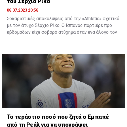
του Σέρχιο Ρίκο
08.07.2023 20:58
Σοκαριστικές αποκαλύψεις από την «Athletic» σχετικά
με τον άτυχο Σέρχιο Ρίκο. Ο Ισπανός πορτιέρε προ
εβδομάδων είχε σοβαρό ατύχημα όταν ένα άλογο τον
κλώτσησε στο κεφάλι και στον λαιμό, με αποτέλεσμα
για πολλές ημέρες να παλεύει για την ζωή του σε
Μονάδα Εντατικής Θεραπείας νοσοκομείου της
Ανδαλουσίας.
Ο Ισπανός κίπερ έχει χάσει 20 κιλά στη ΜΕΘ, αλλά και
το 30% της μυϊκής του μάζας! Μάλιστα, οι γιατροί
ανέφεραν πως αν η πληγή ήταν μισό εκατοστό πιο
βαθειά, τότε ο Ρίκο θα είχε πεθάνει ακαριαία!
Ο παίκτης της Παρί Σεν Ζερμέν δεν αντιμετωπίζει
νευρολογικά προβλήματα. Αφού βγήκε από το κώμα,
γρήγορα αντιλήφθηκε το περιβάλλον του, άρχισε να
αναπνέει μόνος του και άρχισε να κάνει χειρονομίες.
Το τεράστιο ποσό που ζητά ο Εμπαπέ
Όταν βελτιωθεί περισσότερο η κατάσταση της υγείας
από τη Ρεάλ για να υπογράψει