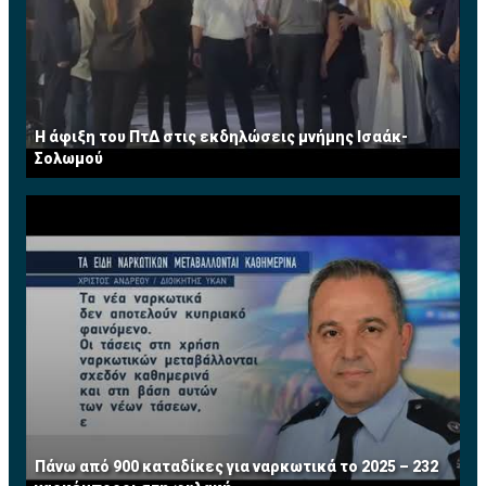
Η άφιξη του ΠτΔ στις εκδηλώσεις μνήμης Ισαάκ-
Σολωμού
Πάνω από 900 καταδίκες για ναρκωτικά το 2025 – 232