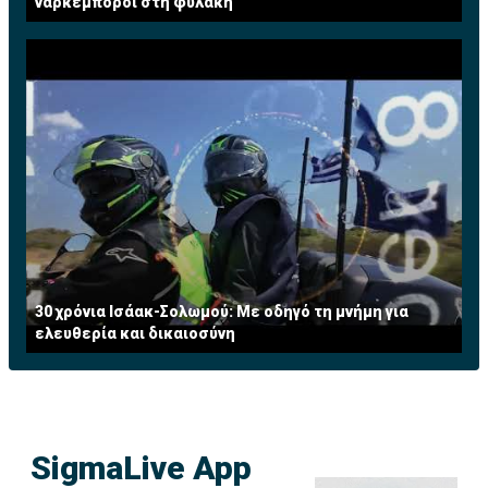
ναρκέμποροι στη φυλακή
30 χρόνια Ισάακ-Σολωμού: Με οδηγό τη μνήμη για
ελευθερία και δικαιοσύνη
SigmaLive App