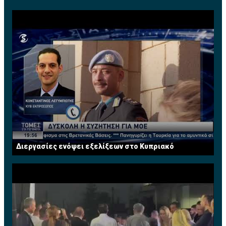
σωματοφύλακες της Ίντερ, έχοντας καταγράψει 246
συμμετοχές (και 11 γκολ) με τη φανέλα της.
Διεργασίες ενόψει εξελίξεων στο Κυπριακό