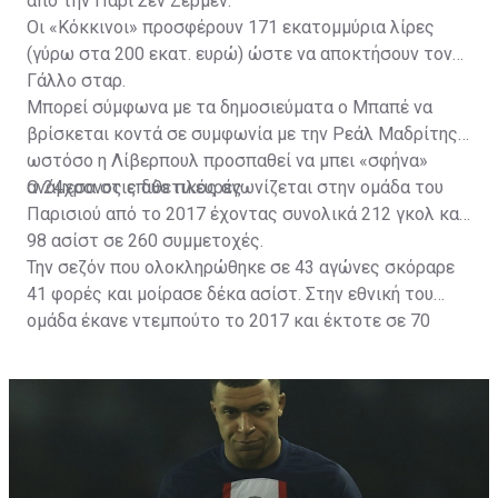
από την Παρί Σεν Ζερμέν.
Οι «Κόκκινοι» προσφέρουν 171 εκατομμύρια λίρες
(γύρω στα 200 εκατ. ευρώ) ώστε να αποκτήσουν τον
Γάλλο σταρ.
Μπορεί σύμφωνα με τα δημοσιεύματα ο Μπαπέ να
βρίσκεται κοντά σε συμφωνία με την Ρεάλ Μαδρίτης
ωστόσο η Λίβερπουλ προσπαθεί να μπει «σφήνα»
ανάμεσα στις δύο πλευρές.
Ο 24χρονος επιθετικός αγωνίζεται στην ομάδα του
Παρισιού από το 2017 έχοντας συνολικά 212 γκολ και
98 ασίστ σε 260 συμμετοχές.
Την σεζόν που ολοκληρώθηκε σε 43 αγώνες σκόραρε
41 φορές και μοίρασε δέκα ασίστ. Στην εθνική του
ομάδα έκανε ντεμπούτο το 2017 και έκτοτε σε 70
εμφανίσεις έχει 40 γκολ.