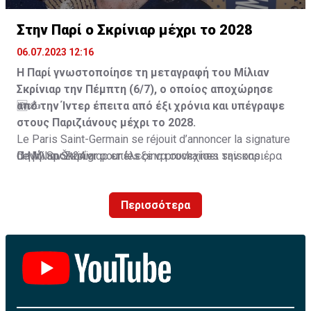
Στην Παρί ο Σκρίνιαρ μέχρι το 2028
06.07.2023 12:16
Η Παρί γνωστοποίησε τη μεταγραφή του Μίλιαν
Σκρίνιαρ την Πέμπτη (6/7), ο οποίος αποχώρησε
από την Ίντερ έπειτα από έξι χρόνια και υπέγραψε
🆕✍️
στους Παριζιάνους μέχρι το 2028.
Le Paris Saint-Germain se réjouit d’annoncer la signature
Ο Μίλιαν Σκρίνιαρ επέλεξε να συνεχίσει την καριέρα
de Milan Škriniar pour les cinq prochaines saisons.
Πηγή: Sport24.gr
του στην Παρί Σεν Ζερμέν μετά από έξι χρόνια στην
Ίντερ.
Le défenseur slovaque s’engage avec le Club jusqu’au
Περισσότερα
30 juin 2028.
#WelcomeŠkriniar
Οι Παριζιάνοι ανακοίνωσαν την απόκτηση του
— Paris Saint-Germain (@PSG_inside)
July 6, 2023
Σλοβάκου στόπερ την Πέμπτη (6/7), με τον οποίο και
συμφώνησαν για συμβόλαιο μέχρι το καλοκαίρι του
2028.
Ο Σκρίνιαρ για μία εξαετία ήταν ένας από τους