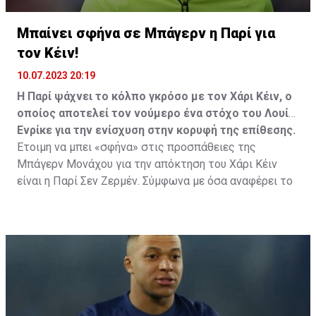
Μπαίνει σφήνα σε Μπάγερν η Παρί για
τον Κέιν!
10.07.2023 20:19
Η Παρί ψάχνει το κόλπο γκρόσο με τον Χάρι Κέιν, ο
οποίος αποτελεί τον νούμερο ένα στόχο του Λουίς
Ενρίκε για την ενίσχυση στην κορυφή της επίθεσης.
Έτοιμη να μπει «σφήνα» στις προσπάθειες της
Μπάγερν Μονάχου για την απόκτηση του Χάρι Κέιν
είναι η Παρί Σεν Ζερμέν. Σύμφωνα με όσα αναφέρει το
έγκυρο «PSG Community» που μεταξύ άλλων
αποκάλυψε τον… ερχομό του Λουίς Ενρίκε στον πάγκο
των Παριζιάνων, αναφέρει πως ο Ισπανός τεχνικός
έχει τον Βρετανό φορ της Τότεναμ στην κορυφή της
λίστας του για την ενίσχυση στην κορυφή της
επίθεσης.