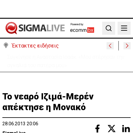
Powered by:
Search
Έκτακτες ειδήσεις
Μεγάλο πακέτο όπλων από Τουρκία προς Ουκρανία
-Κίνηση με μήνυμα προς Μόσχα;
Το νεαρό Ιζιμά-Μερέν
απέκτησε η Μονακό
28.06.2013 20:06