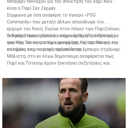
Μπάγερν Μονάχου για την απόκτηση του Χάρι Κέιν
είναι η Παρί Σεν Ζερμέν.
Σύμφωνα με όσα αναφέρει το έγκυρο «PSG
Community» που μεταξύ άλλων αποκάλυψε τον…
ερχομό του Λουίς Ενρίκε στον πάγκο των Παριζιάνων,
αναφέρει πως ο Ισπανός τεχνικός έχει τον Βρετανό
Ο Λουίς Ενρίκε φέρεται να έχει έρθει ήδη σε επαφή με
φορ της Τότεναμ στην κορυφή της λίστας του για την
τον Κέιν και να του έχει μεταφέρει τις προθέσεις και
ενίσχυση στην κορυφή της επίθεσης.
το πλάνο του, το οποίο αρέσει στον έμπειρο στράικερ.
Μάλιστα, στο εν λόγω δημοσίευμα αναφέρεται πως
Παρί και Τότεναμ έχουν ξεκινήσει συζητήσεις και
διαπραγματεύσεις ανάμεσα στις δύο πλευρές, ενώ στο
τραπέζι έχει πέσει ήδη και το όνομα του Φαμπιάν
Ρουίθ για έμψυχο αντάλλαγμα, συν ένα μεγάλο
χρηματικό ποσό.