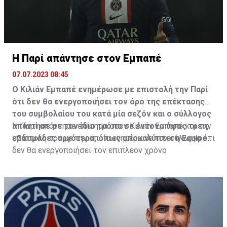
Η Παρί απάντησε στον Εμπαπέ
07.07.2023 08:45
Ο Κιλιάν Εμπαπέ ενημέρωσε με επιστολή την Παρί
ότι δεν θα ενεργοποιήσει τον όρο της επέκτασης
του συμβολαίου του κατά μία σεζόν και ο σύλλογος
απάντησε με τον ίδιο τρόπο σε έντονο ύφος τρεις
Η Παρί απάντησε επίσημα στον Κιλιάν Εμπαπέ και την
εβδομάδες αργότερα, όπως αποκαλύπτει η Equipe.
επιστολή του με την οποία ενημέρωνε τον σύλλογο ότι
δεν θα ενεργοποιήσει τον επιπλέον χρόνο
συνεργασίας που προβλέπεται στο υπάρχον
συμβόλαιο που λήγει το καλοκαίρι του 2024.
Η Equipe αναφέρει σε ρεπορτάζ της Πέμπτης ότι οι
πρωταθλητές Γαλλίας απάντησαν με τον ίδιο τρόπο,
δηλαδή με επιστολή, αλλά τρεις εβδομάδες αργότερα.