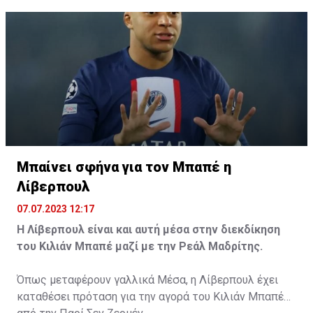
Τα προηγούμενα τρία χρόνια, ο 22χρονος
Ουρουγουανός χαφ αγωνιζόταν στην Σπόρτινγκ
Λισαβόνας με την οποία κατέγραψε 85 συμμετοχές με
Μπαίνει σφήνα για τον Μπαπέ η
ένα γκολ και τρεις ασίστ.
Λίβερπουλ
07.07.2023 12:17
Η Λίβερπουλ είναι και αυτή μέσα στην διεκδίκηση
του Κιλιάν Μπαπέ μαζί με την Ρεάλ Μαδρίτης.
Όπως μεταφέρουν γαλλικά Μέσα, η Λίβερπουλ έχει
καταθέσει πρόταση για την αγορά του Κιλιάν Μπαπέ