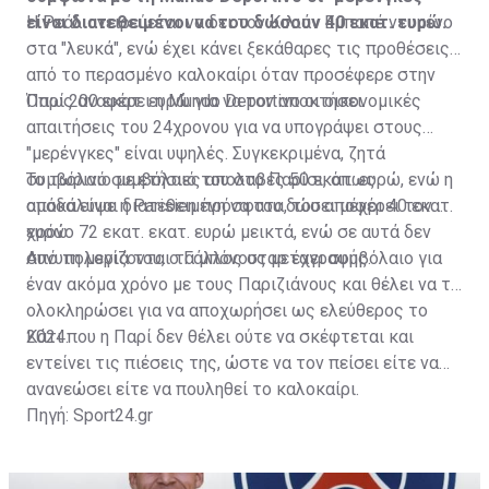
είναι διατεθειμένοι να του δώσουν 40 εκατ. ευρώ.
Η Ρεάλ ονειρεύεται να δει τον Κιλιάν Εμπαπέ ντυμένο
στα "λευκά", ενώ έχει κάνει ξεκάθαρες τις προθέσεις
από το περασμένο καλοκαίρι όταν προσέφερε στην
Παρί 200 εκατ. ευρώ για να τον αποκτήσει.
Όπως αναφέρει η Mundo Deportivo οι οικονομικές
απαιτήσεις του 24χρονου για να υπογράψει στους
"μερένγκες" είναι υψηλές. Συγκεκριμένα, ζητά
συμβόλαιο με ετήσιες απολαβές 50 εκατ. ευρώ, ενώ η
Το τωρινό συμβόλαιό του στο Παρίσι, όπως
ομάδα είναι διατεθειμένη να του δώσει μέχρι 40 εκατ.
αποκάλυψε η Parisien πρόσφατα, του αποφέρει τον
ευρώ.
χρόνο 72 εκατ. εκατ. ευρώ μεικτά, ενώ σε αυτά δεν
συνυπολογίζονται τα μπόνους μεταγραφής.
Από τη μεριά του, ο Γάλλος σταρ έχει συμβόλαιο για
έναν ακόμα χρόνο με τους Παριζιάνους και θέλει να το
ολοκληρώσει για να αποχωρήσει ως ελεύθερος το
2024.
Κάτι που η Παρί δεν θέλει ούτε να σκέφτεται και
εντείνει τις πιέσεις της, ώστε να τον πείσει είτε να
ανανεώσει είτε να πουληθεί το καλοκαίρι.
Πηγή: Sport24.gr