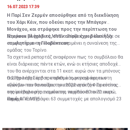
16.07.2023 17:39
Η Παρί Σεν Ζερμέν αποσύρθηκε από τη διεκδίκηση
του Χάρι Κέιν, που οδεύει προς την Μπάγερν
Μονάχου, και στράφηκε προς την περίπτωση του
Ντούσαν Βλάχοβιτς, στον οποίο έχει βάλει ήδη
Σύμφωνα με γαλλικά ΜΜΕ ο Σέρβος φορ κατέληξε σε
«πωλητήριο» η Γιουβέντους.
συμφωνία με την Παρί και απομένει η συναίνεση της
ομάδας του Τορίνο.
Τα σχετικά ρεπορτάζ αναφέρουν πως το συμβόλαιο θα
είναι διάρκειας πέντε ετών, ενώ οι ετήσιες αποδοχές
του θα ανέρχονται στα 11 εκατ. ευρώ συν τα μπόνους
που θα λάβει από τον αριθμό των γκολ και των
Ο 23χρονος Σέρβος επιθετικός μεταγράφηκε στη
αγώνων που θα παίξει την επόμενη σεζόν. Το κόστος
«Γιούβε» τον Ιανουάριο του 2022 από τη Φιορεντίνα, η
της μεταγραφής αναμένεται να φθάσει τα 70 εκατ.
οποία έβαλε στα ταμεία της περίπου 80 εκατ. ευρώ,
ευρώ.
και έχει καταγράψει 63 συμμετοχές με απολογισμό 23
Πηγή: ΑΠΕ ΜΠΕ
γκολ και έξι ασίστ.