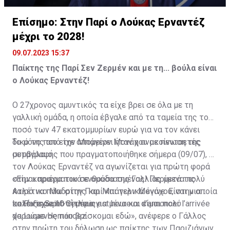
Επίσημο: Στην Παρί ο Λούκας Ερναντέζ
μέχρι το 2028!
09.07.2023 15:37
Παίκτης της Παρί Σεν Ζερμέν και με τη... βούλα είναι
ο Λούκας Ερναντέζ!
O 27χρονος αμυντικός τα είχε βρει σε όλα με τη
γαλλική ομάδα, η οποία έβγαλε από τα ταμεία της το
ποσό των 47 εκατομμυρίων ευρώ για να τον κάνει
δικό της από την Μπάγερν Μονάχου με πενταετές
Το μόνο που είχε απομείνει ήταν η ανακοίνωση της
συμβόλαιο.
μεταγραφής που πραγματοποιήθηκε σήμερα (09/07), με
τον Λούκας Ερναντέζ να αγωνίζεται για πρώτη φορά
στην καριέρα του σε ομάδα της Γαλλίας μετά τις
«Είμαι πραγματικά ενθουσιασμένος! Περίμενα πολύ
Ατλέτικο Μαδρίτης και Μπάγερν Μονάχου, στην οποία
καιρό να πάω στην Παρί και τελικά έγινε. Είναι μια
κατέκτησε 10 τίτλους.
πολύ ξεχωριστή μέρα για μένα και είμαι πολύ
Le Paris Saint-Germain est heureux d’annoncer l’arrivée
χαρούμενος που βρίσκομαι εδώ», ανέφερε ο Γάλλος
de Lucas Hernández.
στην πρώτη του δήλωση ως παίκτης των Παριζιάνων.