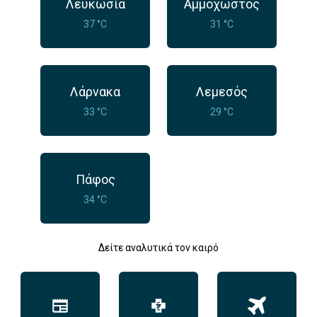
Λευκωσία
Αμμόχωστος
37 °C
31 °C
Λάρνακα
Λεμεσός
33 °C
29 °C
Πάφος
34 °C
Δείτε αναλυτικά τον καιρό