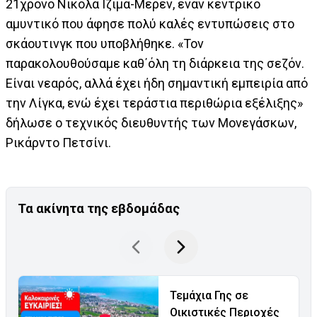
21χρονο Νικολά Ιζιμά-Μερέν, έναν κεντρικό
αμυντικό που άφησε πολύ καλές εντυπώσεις στο
σκάουτινγκ που υποβλήθηκε. «Τον
παρακολουθούσαμε καθ΄όλη τη διάρκεια της σεζόν.
Είναι νεαρός, αλλά έχει ήδη σημαντική εμπειρία από
την Λίγκα, ενώ έχει τεράστια περιθώρια εξέλιξης»
δήλωσε ο τεχνικός διευθυντής των Μονεγάσκων,
Ρικάρντο Πετσίνι.
Τα ακίνητα της εβδομάδας
Τεμάχια Γης σε
Οικιστικές Περιοχές