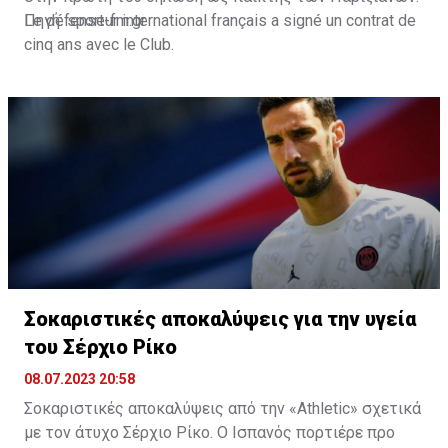
Le défenseur international français a signé un contrat de
Πηγή: sport-fm.gr
cinq ans avec le Club.
🔴
#WelcomeHernández
🔵
— Paris Saint-Germain (@PSG_inside)
July 9, 2023
Σοκαριστικές αποκαλύψεις για την υγεία
του Σέρχιο Ρίκο
08.07.2023 20:58
Σοκαριστικές αποκαλύψεις από την «Athletic» σχετικά
με τον άτυχο Σέρχιο Ρίκο. Ο Ισπανός πορτιέρε προ