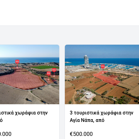
ιστικά χωράφια στην
3 τουριστικά χωράφια στην
νό
Αγία Νάπα, από
0.000
€500.000