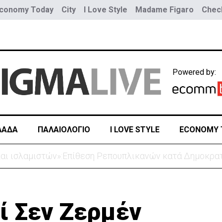
conomy Today
City
I Love Style
Madame Figaro
Check
Powered by:
ΛΑΔΑ
ΠΑΛΑΙΟΛΟΓΙΟ
I LOVE STYLE
ECONOMY 
ς περνά ο GSI -«Κλειδί» ο Σεπτέμβριος για τις έρευνε
ί Σεν Ζερμέν