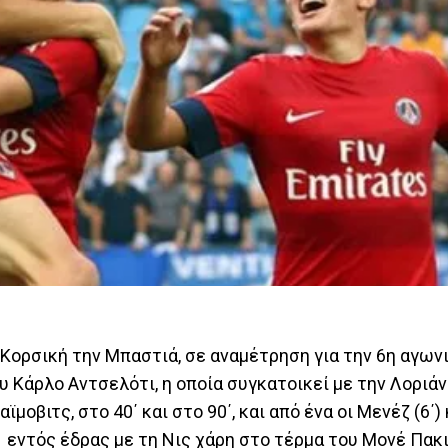
 Κορσική την Μπαστιά, σε αναμέτρηση για την 6η αγων
 Κάρλο Αντσελότι, η οποία συγκατοικεί με την Λοριάν
μοβιτς, στο 40΄ και στο 90΄, και από ένα οι Μενέζ (6΄)
-1 εντός έδρας με τη Νις χάρη στο τέρμα του Μονέ Πακ