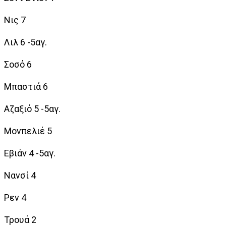
Νις 7
Λιλ 6 -5αγ.
Σοσό 6
Μπαστιά 6
Αζαξιό 5 -5αγ.
Μονπελιέ 5
Εβιάν 4 -5αγ.
Νανσί 4
Ρεν 4
Τρουά 2