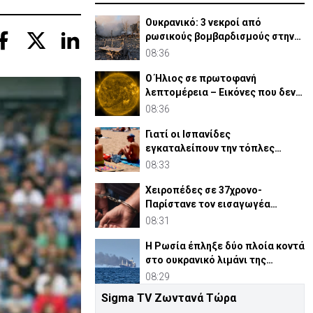
Ουκρανικό: 3 νεκροί από
ρωσικούς βομβαρδισμούς στην
περιφέρεια του Χαρκόβου
08:36
Ο Ήλιος σε πρωτοφανή
λεπτομέρεια – Εικόνες που δεν
έχουμε ξαναδεί (ΒΙΝΤΕΟ)
08:36
Γιατί οι Ισπανίδες
εγκαταλείπουν την τόπλες
ηλιοθεραπεία
08:33
Χειροπέδες σε 37χρονο-
Παρίστανε τον εισαγωγέα
αυτοκινήτων και άρπαξε
08:31
€827,400
Η Ρωσία έπληξε δύο πλοία κοντά
στο ουκρανικό λιμάνι της
Οδησσού
08:29
Sigma TV Ζωντανά Τώρα
Ιράν: Συμφωνήσαμε με Ομάν για