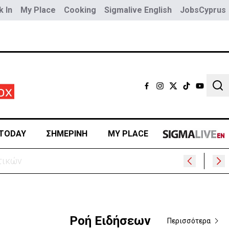
 In
My Place
Cooking
Sigmalive English
JobsCyprus
Sear
TODAY
ΣΗΜΕΡΙΝΗ
MY PLACE
ς
Ροή Ειδήσεων
Περισσότερα