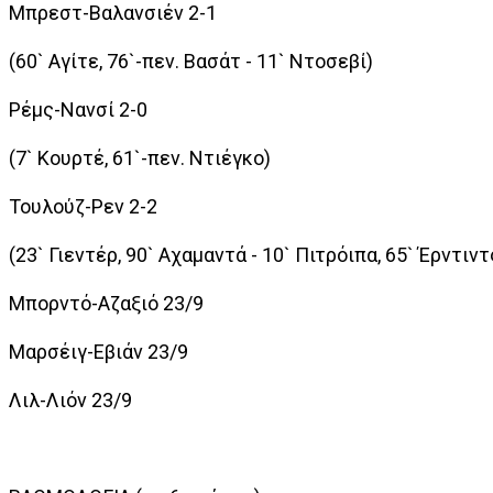
Μπρεστ-Βαλανσιέν 2-1
(60` Αγίτε, 76`-πεν. Βασάτ - 11` Ντοσεβί)
Ρέμς-Νανσί 2-0
(7` Κουρτέ, 61`-πεν. Ντιέγκο)
Τουλούζ-Ρεν 2-2
(23` Γιεντέρ, 90` Αχαμαντά - 10` Πιτρόιπα, 65` Έρντιντ
Μπορντό-Αζαξιό 23/9
Μαρσέιγ-Εβιάν 23/9
Λιλ-Λιόν 23/9