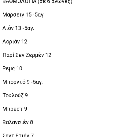
ΒΑΘΜΟΛΟΓΙΑ (σε 6 αγώνες)
Μαρσέιγ 15 -5αγ.
Λιόν 13 -5αγ.
Λοριάν 12
Παρί Σεν Ζερμέν 12
Ρεμς 10
Μπορντό 9 -5αγ.
Τουλούζ 9
Μπρεστ 9
Βαλανσιέν 8
Σεντ Ετιέν 7