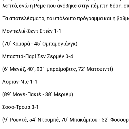
λεπτό, ενώ η Ρεμς που ανέβηκε στην πέμπτη θέση, επ
Τα αποτελέσματα, το υπόλοιπο πρόγραμμα και η βαθμο
Μονπελιέ-Σεντ Ετιέν 1-1
(70΄ Καμαρά - 45΄ Ομπαμεγιάνγκ)
Μπαστιά-Παρί Σεν Ζερμέν 0-4
(6` Μενέζ, 40`, 90` Ιμπραίμοβιτς, 72` Ματουιντί)
Λοριάν-Νις 1-1
(89` Μονέ-Πακιέ - 38` Μεριέμ)
Σοσό-Τρουά 3-1
(9` Ρουντέ, 54` Ντουμπέ, 70` Μπακάμπου - 32` Φοσουρ