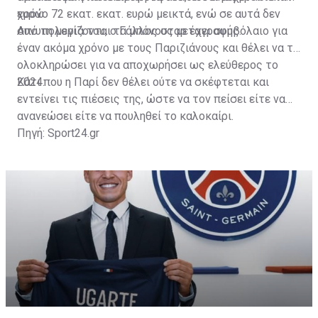
ευρώ.
χρόνο 72 εκατ. εκατ. ευρώ μεικτά, ενώ σε αυτά δεν
συνυπολογίζονται τα μπόνους μεταγραφής.
Από τη μεριά του, ο Γάλλος σταρ έχει συμβόλαιο για
έναν ακόμα χρόνο με τους Παριζιάνους και θέλει να το
ολοκληρώσει για να αποχωρήσει ως ελεύθερος το
2024.
Κάτι που η Παρί δεν θέλει ούτε να σκέφτεται και
εντείνει τις πιέσεις της, ώστε να τον πείσει είτε να
ανανεώσει είτε να πουληθεί το καλοκαίρι.
Πηγή: Sport24.gr