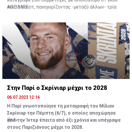
Εμπαπέ έχει περιθώριο να απαντήσει μέσα στις
και 32 ασίστ, πανηγυρίζοντας -μεταξύ άλλων- τρία
ΑΠΕ-ΜΠΕ
επόμενες δύο εβδομάδες σχετικά με το αν θα
Champions League, τρία πρωταθλήματα και ένα
ανανεώσει το συμβόλαιό του ή θα τεθεί προς πώληση,
κύπελλο Ισπανίας, καθώς και τέσσερα Παγκόσμια
ανεξαρτήτως αν ο ίδιος ο παίκτης επιθυμεί να
Κύπελλα συλλόγων.
αγωνιστεί στο Παρίσι και το 2023-2024.
Στην Παρί ο Σκρίνιαρ μέχρι το 2028
06.07.2023 12:16
Η Παρί γνωστοποίησε τη μεταγραφή του Μίλιαν
Σκρίνιαρ την Πέμπτη (6/7), ο οποίος αποχώρησε
από την Ίντερ έπειτα από έξι χρόνια και υπέγραψε
🆕✍️
στους Παριζιάνους μέχρι το 2028.