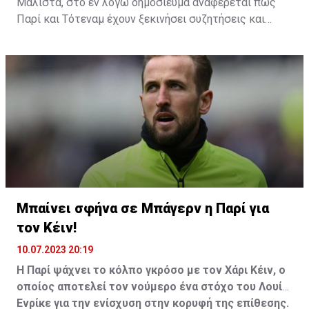
Μάλιστα, στο εν λόγω δημοσίευμα αναφέρεται πως
Παρί και Τότεναμ έχουν ξεκινήσει συζητήσεις και
διαπραγματεύσεις ανάμεσα στις δύο πλευρές, ενώ στο
τραπέζι έχει πέσει ήδη και το όνομα του Φαμπιάν
Ρουίθ για έμψυχο αντάλλαγμα, συν ένα μεγάλο
χρηματικό ποσό.
Μπαίνει σφήνα σε Μπάγερν η Παρί για
τον Κέιν!
10.07.2023 20:19
Η Παρί ψάχνει το κόλπο γκρόσο με τον Χάρι Κέιν, ο
οποίος αποτελεί τον νούμερο ένα στόχο του Λουίς
Ενρίκε για την ενίσχυση στην κορυφή της επίθεσης.