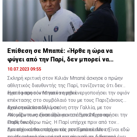
Επίθεση σε Μπαπέ: «Ήρθε η ώρα να
φύγει από την Παρί, δεν μπορεί να
ηγηθεί»
10.07.2023 09:55
Σκληρή κριτική στον Κιλιάν Μπαπέ άσκησε ο πρώην
αθλητικός διευθυντής της Παρί, τονίζοντας ότι δεν
έχει τα προσόντα για να ηγηθεί.
Η απόφαση του Μπαπέ να μην ενεργοποιήσει την οψιόν
επέκτασης στο συμβόλαιό του με τους Παριζιάνους
έχει σηκώσει πολλή σκόνη στην Γαλλία, με τον
Aναλυτικά όσα δήλωσε:
Λεονάρντο να ξεσπαθώνει κατά του 24χρονου
«Νομίζω πως είναι ώρα για τον Εμπαπέ να αφήσει την
επιθετικού.
Παρί, δεν ξέρω πώς. Η Παρί υπήρχε πριν από τον
Εμπαπέ και θα υπάρχει και μετά από εκείνον. Είναι εδώ
Δεν είχε κάποια από αυτές τον Εμπαπέ. Με τη
τα έξι τελευταία χρόνια και σε αυτό το διάστημα
συμπεριφορά του τα τελευταία χρόνια, ο Εμπαπέ έχει