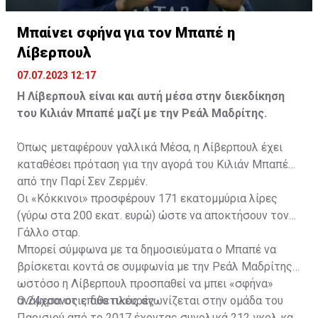
Λισαβόνας με την οποία κατέγραψε 85 συμμετοχές με
Μπαίνει σφήνα για τον Μπαπέ η
ένα γκολ και τρεις ασίστ.
Λίβερπουλ
07.07.2023 12:17
Η Λίβερπουλ είναι και αυτή μέσα στην διεκδίκηση
του Κιλιάν Μπαπέ μαζί με την Ρεάλ Μαδρίτης.
Όπως μεταφέρουν γαλλικά Μέσα, η Λίβερπουλ έχει
καταθέσει πρόταση για την αγορά του Κιλιάν Μπαπέ
από την Παρί Σεν Ζερμέν.
Οι «Κόκκινοι» προσφέρουν 171 εκατομμύρια λίρες
(γύρω στα 200 εκατ. ευρώ) ώστε να αποκτήσουν τον
Γάλλο σταρ.
Μπορεί σύμφωνα με τα δημοσιεύματα ο Μπαπέ να
βρίσκεται κοντά σε συμφωνία με την Ρεάλ Μαδρίτης
ωστόσο η Λίβερπουλ προσπαθεί να μπει «σφήνα»
ανάμεσα στις δύο πλευρές.
Ο 24χρονος επιθετικός αγωνίζεται στην ομάδα του
Παρισιού από το 2017 έχοντας συνολικά 212 γκολ και