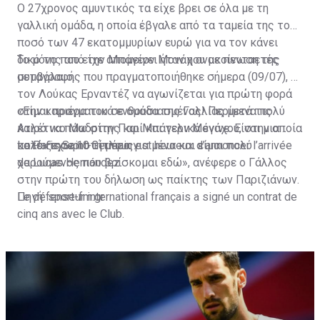
O 27χρονος αμυντικός τα είχε βρει σε όλα με τη
γαλλική ομάδα, η οποία έβγαλε από τα ταμεία της το
ποσό των 47 εκατομμυρίων ευρώ για να τον κάνει
δικό της από την Μπάγερν Μονάχου με πενταετές
Το μόνο που είχε απομείνει ήταν η ανακοίνωση της
συμβόλαιο.
μεταγραφής που πραγματοποιήθηκε σήμερα (09/07), με
τον Λούκας Ερναντέζ να αγωνίζεται για πρώτη φορά
στην καριέρα του σε ομάδα της Γαλλίας μετά τις
«Είμαι πραγματικά ενθουσιασμένος! Περίμενα πολύ
Ατλέτικο Μαδρίτης και Μπάγερν Μονάχου, στην οποία
καιρό να πάω στην Παρί και τελικά έγινε. Είναι μια
κατέκτησε 10 τίτλους.
πολύ ξεχωριστή μέρα για μένα και είμαι πολύ
Le Paris Saint-Germain est heureux d’annoncer l’arrivée
χαρούμενος που βρίσκομαι εδώ», ανέφερε ο Γάλλος
de Lucas Hernández.
στην πρώτη του δήλωση ως παίκτης των Παριζιάνων.
Le défenseur international français a signé un contrat de
Πηγή: sport-fm.gr
cinq ans avec le Club.
🔴
#WelcomeHernández
🔵
— Paris Saint-Germain (@PSG_inside)
July 9, 2023