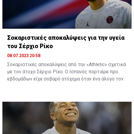
Σοκαριστικές αποκαλύψεις για την υγεία
του Σέρχιο Ρίκο
08.07.2023 20:58
Σοκαριστικές αποκαλύψεις από την «Athletic» σχετικά
με τον άτυχο Σέρχιο Ρίκο. Ο Ισπανός πορτιέρε προ
εβδομάδων είχε σοβαρό ατύχημα όταν ένα άλογο τον
κλώτσησε στο κεφάλι και στον λαιμό, με αποτέλεσμα
για πολλές ημέρες να παλεύει για την ζωή του σε
Μονάδα Εντατικής Θεραπείας νοσοκομείου της
Ανδαλουσίας.
Ο Ισπανός κίπερ έχει χάσει 20 κιλά στη ΜΕΘ, αλλά και
το 30% της μυϊκής του μάζας! Μάλιστα, οι γιατροί
ανέφεραν πως αν η πληγή ήταν μισό εκατοστό πιο