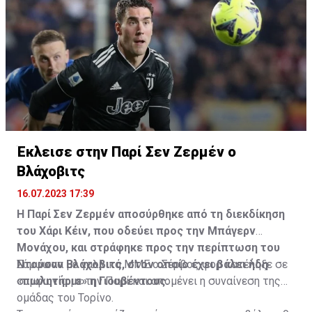
Έκλεισε στην Παρί Σεν Ζερμέν ο
Βλάχοβιτς
16.07.2023 17:39
Η Παρί Σεν Ζερμέν αποσύρθηκε από τη διεκδίκηση
του Χάρι Κέιν, που οδεύει προς την Μπάγερν
Μονάχου, και στράφηκε προς την περίπτωση του
Ντούσαν Βλάχοβιτς, στον οποίο έχει βάλει ήδη
Σύμφωνα με γαλλικά ΜΜΕ ο Σέρβος φορ κατέληξε σε
«πωλητήριο» η Γιουβέντους.
συμφωνία με την Παρί και απομένει η συναίνεση της
ομάδας του Τορίνο.