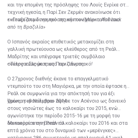
που θα υποστεί σε περίπτωση που ο Εμπαπέ
και την επομένη της πρόσληψης του Λουίς Ενρίκε στην
αποχωρήσει ως ελεύθερος το καλοκαίρι του 2024 και
τεχνική ηγεσία, η Παρί Σεν Ζερμέν ανακοίνωσε ότι
τη "ζημιά που προκάλεσε" από την αποστολή της
ενέταξε στο δυναμικό της και τον Μάρκο Ασένσιο.
•
«Γνωρίζουμε την προοπτική που έχουν τα full back
επιστολής και την αποκάλυψη του περιεχομένου της.
από τη Βραζιλία»
"Είναι αλήθεια ότι συζητήσαμε για μία πολύ φιλόδοξη
Ο Ισπανός ακραίος επιθετικός μετακομίζει στη
μεταγραφική πολιτική, που όμως κατάφεραμε να
γαλλική πρωτεύουσα ως ελεύθερος από τη Ρεάλ
υλοποιήσουμε σε ένα μέρος, δεδομένων των
Μαδρίτης και υπέγραψε τριετές συμβόλαιο
συνθηκών, του μεταγραφικού παραθύρου και των
συνεργασίας με τους Παριζιάνους.
•
Τέλος ο Σλούκας από τον Ολυμπιακό!
περιορισμών σε Γαλλία και Ευρώπη. Συνθήκες
εντελώς εκτός του ελέγχου μας, παρά τις οποίες
Ο 27χρονος διεθνής έκανε το επαγγελματικό
προσπαθήσαμε να ανταπεξέρθουμε στις απαιτήσεις
ντεμπούτο του στη Μαγιόρκα, με την οποία έφτασε η
σου, σε αντίθεση με ό,τι θα κάναμε για οποιονδήποτε
Ρεάλ σε συμφωνία για την απόκτησή του για έξι
άλλον παίκτη χωρίς να είμαστε βάρος στον σύλλογο",
χρόνια τον Νοέμβριο 2014.
Όμως, η «βασίλισσα» άφησε τον Ασένσιο ως δανεικό
αναφέρεται μεταξύ άλλων στην επιστολή προς τον
στους νησιώτες έως το καλοκαίρι του 2015, ενώ
Εμπαπέ.
αγωνίστηκε την περίοδο 2015-16 με τη μορφή του
δανεισμού στην Εσπανιόλ.
Μετακόμισε στη Ρεάλ το καλοκαίρι του 2016 και στα
Ο πρόεδρος της Παρί, Νασέλ αλ Κελαϊφί, δήλωσε κατά
επτά χρόνια του στο δυναμικό των «μερένγκες»
την παρουσίαση του Λουίς Ενρίκε την Τετάρτη πως ο
κατέγραψε 286 συμμετοχές με απολογισμό 61 γκολ