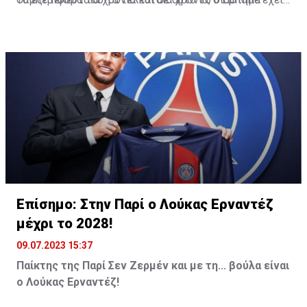
πέντε ομάδες κατέκτησαν το Champions League.
δείξει πως δεν μπορεί να ηγηθεί μιας ομάδας. Είναι
σπουδαίος παίκτης, αλλά όχι ηγέτης. Σπουδαίος
σκόρερ, αλλά όχι δημιουργός, είναι δύσκολο να χτίσεις
ομάδα γύρω από αυτόν».
Επίσημο: Στην Παρί ο Λούκας Ερναντέζ
μέχρι το 2028!
09.07.2023 15:37
Παίκτης της Παρί Σεν Ζερμέν και με τη... βούλα είναι
ο Λούκας Ερναντέζ!