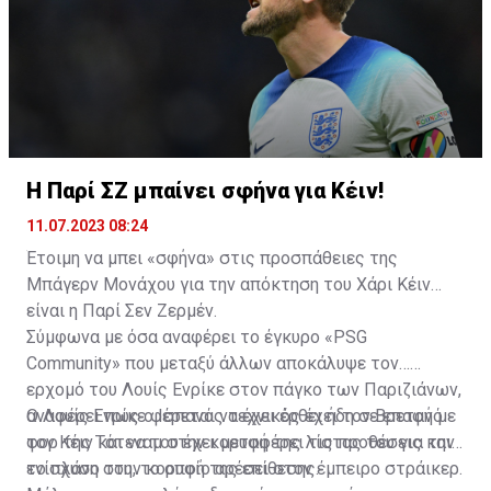
Η Παρί ΣΖ μπαίνει σφήνα για Κέιν!
11.07.2023 08:24
Έτοιμη να μπει «σφήνα» στις προσπάθειες της
Μπάγερν Μονάχου για την απόκτηση του Χάρι Κέιν
είναι η Παρί Σεν Ζερμέν.
Σύμφωνα με όσα αναφέρει το έγκυρο «PSG
Community» που μεταξύ άλλων αποκάλυψε τον…
ερχομό του Λουίς Ενρίκε στον πάγκο των Παριζιάνων,
αναφέρει πως ο Ισπανός τεχνικός έχει τον Βρετανό
Ο Λουίς Ενρίκε φέρεται να έχει έρθει ήδη σε επαφή με
φορ της Τότεναμ στην κορυφή της λίστας του για την
τον Κέιν και να του έχει μεταφέρει τις προθέσεις και
ενίσχυση στην κορυφή της επίθεσης.
το πλάνο του, το οποίο αρέσει στον έμπειρο στράικερ.