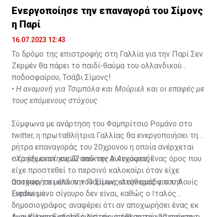
Ενεργοποίησε την επαναγορά του Σίμονς
η Παρί
16.07.2023 12:43
Το δρόμο της επιστροφής στη Γαλλία για την Παρί Σεν
Ζερμέν θα πάρει το παιδί-θαύμα του ολλανδικού
ποδοσφαίρου, Τσάβι Σίμονς!
•
Η αναμονή για Τσιμπόλα και Μούριελ και οι επαφές με
τους επόμενους στόχους
Σύμφωνα με ανάρτηση του Φαμπρίτσιο Ρομάνο στο
twitter, η πρωταθλήτρια Γαλλίας θα ενεργοποιήσει τη
ρήτρα επαναγοράς του 20χρονου η οποία ανέρχεται
στα έξι εκατ. ευρώ από την Αϊντχόφεν, ένας όρος που
•
Χρησιμοποίησε 22 παίκτες ο Αυγουστή!
είχε προστεθεί το περσινό καλοκαίρι όταν είχε
αποχωρήσει από την Παρί ως ελεύθερος για την
Ωστόσο, το μέλλον του Σίμονς στην ομάδα του Λουίς
Eredivisie.
Ενρίκε μόνο σίγουρο δεν είναι, καθώς ο Ιταλός
δημοσιογράφος αναφέρει ότι αν αποχωρήσει ένας εκ
των Κίλιαν Εμπαπέ ή Νεϊμάρ o ταλαντούχος παίκτης
Αναμένονται εξελίξεις στην υπόθεση του 20χρονου, ο