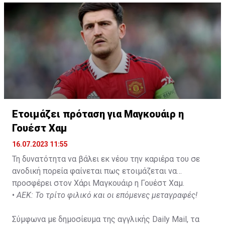
Not a done deal yet, but Mahrez is keen on the move and
Al-Ahli hope to move fast.🇸🇦
pic.twitter.com/Z0SmniQXIP
— Ben Jacobs (@JacobsBen)
July 15, 2023
Ετοιμάζει πρόταση για Μαγκουάιρ η
Γουέστ Χαμ
16.07.2023 11:55
Τη δυνατότητα να βάλει εκ νέου την καριέρα του σε
ανοδική πορεία φαίνεται πως ετοιμάζεται να
προσφέρει στον Χάρι Μαγκουάιρ η Γουέστ Χαμ.
•
ΑΕΚ: Το τρίτο φιλικό και οι επόμενες μεταγραφές!
Σύμφωνα με δημοσίευμα της αγγλικής Daily Mail, τα