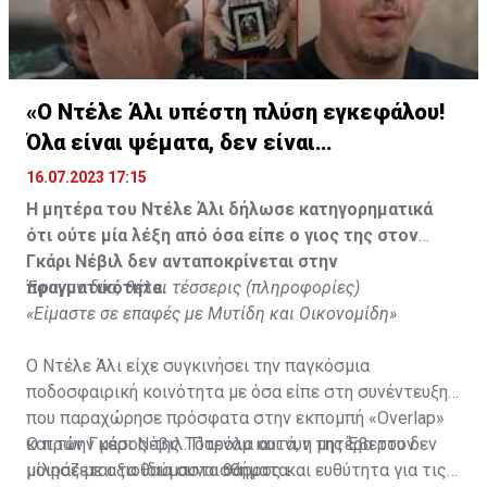
«Ο Ντέλε Άλι υπέστη πλύση εγκεφάλου!
Όλα είναι ψέματα, δεν είναι
υιοθετημένος»
16.07.2023 17:15
Η μητέρα του Ντέλε Άλι δήλωσε κατηγορηματικά
ότι ούτε μία λέξη από όσα είπε ο γιος της στον
Γκάρι Νέβιλ δεν ανταποκρίνεται στην
πραγματικότητα.
Έφυγαν δύο, θέλει τέσσερις (πληροφορίες)
«Είμαστε σε επαφές με Μυτίδη και Οικονομίδη»
Ο Ντέλε Άλι είχε συγκινήσει την παγκόσμια
ποδοσφαιρική κοινότητα με όσα είπε στη συνέντευξη
που παραχώρησε πρόσφατα στην εκπομπή «Overlap»
και τον Γκάρι Νέβιλ. Παρόλα αυτά, η μητέρα του δεν
Ο πρώην μέσος της Τότεναμ και νυν της Έβερτον
μοιράζεται τα ίδια συναισθήματα.
μίλησε με αξιοθαύμαστο θάρρος και ευθύτητα για τις