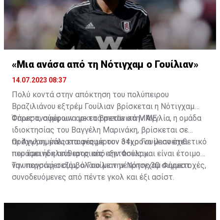
«Μια ανάσα από τη Νότιγχαμ ο Γουίλιαν»
14.07.2023 08:37
Πολύ κοντά στην απόκτηση του πολύπειρου
Βραζιλιάνου εξτρέμ Γουίλιαν βρίσκεται η Νότιγχαμ
Φόρεστ, σύμφωνα με τα βρετανικά ΜΜΕ.
Όπως αναφέρουν αρκετά media στην Αγγλία, η ομάδα
ιδιοκτησίας του Βαγγέλη Μαρινάκη, βρίσκεται σε
προχωρημένες επαφές με τον 34χρονο μεσοεπιθετικό
Οι Άγγλοι, μάλιστα αναφέρουν ότι ο Γουίλιαν έχει
που έμεινε ελεύθερος από την Φούλαμ.
περάσει ήδη από ιατρικές εξετάσεις και είναι έτοιμος
να υπογράψει συμβόλαιο με την Νότιγχαμ Φόρεστ.
Την περσινή σεζόν, ο Γουίλιαν μέτρησε 30 συμμετοχές,
συνοδευόμενες από πέντε γκολ και έξι ασίστ.