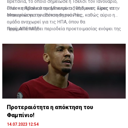
Βρετανία, το οποίο σημείωσε η Τσέλσι τον Ιανουάριο,
όταν κατέβαλε στην Μπενφίκα 106,8 εκατ. λίρες στην
Πλέον η Άρσεναλ αναμένεται τις επόμενες ώρες να
Μπενφίκα για τον Έντσο Φερνάντες.
ανακοινώσει την απόκτηση του Ράις, καθώς αύριο η
ομάδα αναχωρεί για τις ΗΠΑ, όπου θα
πραγματοποιήσει περιοδεία προετοιμασίας ενόψει της
Πηγή: ΑΠΕ ΜΠΕ
νέας σεζόν.
Προτεραιότητα η απόκτηση του
Φαμπίνιο!
14.07.2023 12:54