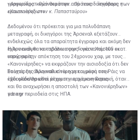
γραφειοκρατικών θεμάτων από τους δικηγόρους των
•
Αργυρίδης: «Ομόνοια στην... Ομόνοια - Ξεκάθαρη η
«Κανονιέρηδων».
εμπιστοσύνη στον κ. Παπασταύρου»
Δεδομένου ότι πρόκειται για μια πολυδάπανη
μεταγραφή, οι δικηγόροι της Άρσεναλ εξετάζουν
ενδελεχώς όλα τα απαραίτητα έγγραφα και ακόμη δεν
έχουν ανάψει το «πράσινο φως» για να πέσουν οι
Η Άρσεναλ θα καταβάλει στην Γουέστ Χαμ 105 εκατ.
υπογραφές.
ευρώ για την απόκτηση του 24χρονου χαφ, με τους
«Κανονιέρηδες» να εκφράζουν την αισιοδοξία ότι δεν
θα υπάρξει άλλη καθυστέρηση και μέσα στην
Στόχος της Άρσεναλ είναι η μεταγραφή του Ράις να
εβδομάδα θα είναι έτοιμοι για ανακοινώσεις.
έχει ολοκληρωθεί μέχρι την ερχόμενη Κυριακή, όταν
και θα αναχωρήσει η αποστολή των «Κανονιέρηδων»
για την περιοδεία στις ΗΠΑ.
sdna.gr