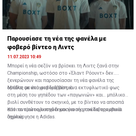
Παρουσίασε τη νέα της φανέλα με
φοβερό βίντεο η Λιντς
11.07.2023 10:49
Μπορεί η νέα σεζόν να βρίσκει τη Λιντς ξανά στην
Championship, ωστόσο στο «Έλαντ Ρόουντ» δεν...
ξενερώνουν και παρουσίασαν τη νέα φανέλα της
ομάδας με ένα φοβερό βίντεο.
Μπάλα σε υπόγεια διάβαση, ένα εκτυφλωτικό φως
στη μέση του γηπέδου των «παγωνιών» και... μπόλικο
βιολί συνθέτουν το σκηνικό, με το βίντεο να αποσπά
από τα πρώτα λεπτά δημοσίευσής του διθυραμβικά
Κάτι αντίστοιχο ισχύει και για τη φανέλα, την οποία
σχόλια.
δημιούργησε η Adidas.