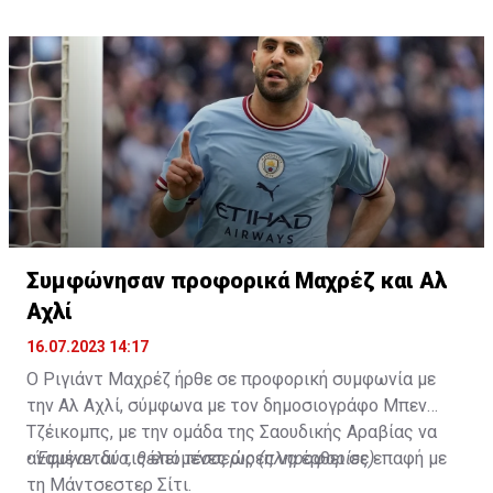
— Fabrizio Romano (@FabrizioRomano)
αναχωρήσει για περιοδεία στις ΗΠΑ.
July 16, 2023
Συμφώνησαν προφορικά Μαχρέζ και Αλ
Αχλί
16.07.2023 14:17
Ο Ριγιάντ Μαχρέζ ήρθε σε προφορική συμφωνία με
την Αλ Αχλί, σύμφωνα με τον δημοσιογράφο Μπεν
Τζέικομπς, με την ομάδα της Σαουδικής Αραβίας να
αναμένεται τις επόμενες ώρες να έρθει σε επαφή με
•
Έφυγαν δύο, θέλει τέσσερις (πληροφορίες)
τη Μάντσεστερ Σίτι.