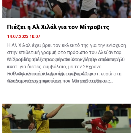
Πιέζει η Αλ Χιλάλ για τον Μίτροβιτς
14.07.2023 10:07
Η Αλ Χιλάλ έχει βρει τον εκλεκτό της για την ενίσχυση
στην επιθετική γραμμή στο πρόσωπο του Αλεξάνταρ
Μίτροβιτς, πιέζοντας την Φούλαμ για την απόκτησή
Οι Σαουδάραβες προσφέρουν στον Σέρβο στράικερ 50
του.
εκατ. για διετές συμβόλαιο, με τον 28χρονο
ποδοσφαιριστή να εξετάζει σοβαρά την
Η Αλ Χιλάλ παράλληλα προσφέρει 40 εκατ. ευρώ στη
πλουσιοπάροχη πρόταση που του κατατέθηκε.
Φούλαμ για να αποκτήσει τον Μίτροβιτς, με τις
επαφές των δύο ομάδων να βρίσκονται σε καλό
δρόμο, σύμφωνα με τα αγγλικά ΜΜΕ.