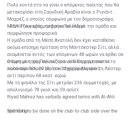
Πολύ κοντά στο να γίνει ο επόμενος παίκτης που θα
μετακομίσει στη Σαουδική Αραβία είναι ο Ριγιάντ
Μαχρέζ, ο οποίος σύμφωνα με τον δημοσιογράφο,
Μπεν Τζέικομπς, τα βρήκε σε όλα με την ομάδα και
•
ΑΕΛίστικη εξόρμηση στο Πελένδρι!
συμφώνησε προφορικά.
Η ομάδα από τη Μέση Ανατολή δεν έχει καταθέσει
ακόμα επίσημη πρόταση στη Μάντσεστερ Σίτι, αλλά
αναμένεται εντός των επόμενων 48 ωρών να έρθει σε
επαφή με τους Πολίτες για να διαπραγματευτεί το
Ο έμπειρος χαφ αγωνίζεται στο Έτιχαντ από το
ποσό που θέλουν για τον 32χρονο Αλγερινό.
καλοκαίρι του 2018, όταν αποχώρησε από τη Λέστερ
αντί περίπου 68 εκατ. ευρώ.
Με τη φανέλα της Σίτι μετράει 236 συμμετοχές, με
απολογισμό 78 γκολ και 59 ασίστ.
Riyad Mahrez has verbally agreed terms with Al-Ahli.
Still work to be done on the club-to-club side over the
sport24.gr
next 24-48 hours.