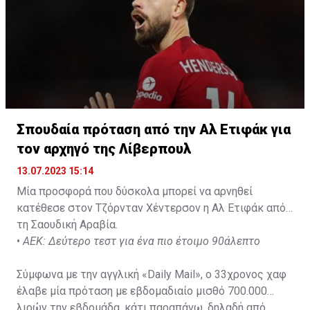
Σπουδαία πρόταση από την Αλ Ετιφάκ για
τον αρχηγό της Λίβερπουλ
13.07.2023 15:14
Μία προσφορά που δύσκολα μπορεί να αρνηθεί
κατέθεσε στον Τζόρνταν Χέντερσον η Αλ Ετιφάκ από
τη Σαουδική Αραβία.
•
ΑΕΚ: Δεύτερο τεστ για ένα πιο έτοιμο 90άλεπτο
Σύμφωνα με την αγγλική «Daily Mail», ο 33χρονος χαφ
έλαβε μία πρόταση με εβδομαδιαίο μισθό 700.000
λιρών την εβδομάδα, κάτι παραπάνω, δηλαδή από