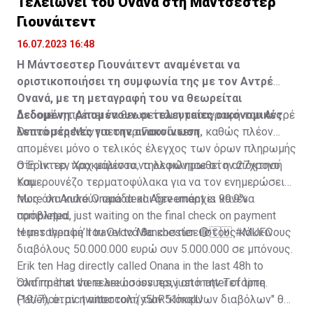
Τελειώνει του Ονανά στη Μάντσεστερ
Γιουνάιτεντ
16.07.2023 16:48
Η Μάντσεστερ Γιουνάιτεντ αναμένεται να
οριστικοποιήσει τη συμφωνία της με τον Αντρέ
Ονανά, με τη μεταγραφή του να θεωρείται
δεδομένη. Απομένουν οι τελευταίες οικονομικές
Δεδομένη πρέπει να θεωρείται η μεταγραφή του Αντρέ
λεπτομέρειες για την ανακοίνωση.
Ονανά στη Μάντσεστερ Γιουνάιτεντ, καθώς πλέον
απομένει μόνο ο τελικός έλεγχος των όρων πληρωμής
στη Ίντερ, προκειμένου να ολοκληρωθεί η απόκτησή
Ο Έρικ τεν Χαχ μάλιστα, τηλεφώνησε στον 27χρονο
του.
Καμερουνέζο τερματοφύλακα για να τον ενημερώσει
πως όλα κυλούν ομάδα και δεν υπάρχει κανένα
More on André Onana deal. Agreement is 99.9%
πρόβλημα.
completed, just waiting on the final check on payment
terms then he’ll travel to Manchester. 🔴🇨🇲
Η μεταγραφή του Ονανά θα κοστίσει στους κόκκινους
#MUFC
διαβόλους 50.000.000 ευρώ συν 5.000.000 σε μπόνους.
Erik ten Hag directly called Onana in the last 48h to
confirm that there are no issues, just matter of time.
Όλα πρέπει να τελειώσουν πριν από την Τετάρτη
Patience.
(19/7), όταν η αποστολή των "κόκκινων διαβόλων" θα
pic.twitter.com/y5hR51mqlU