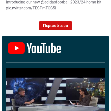
Introducing our new
@adidasfootball
2023/24 home kit
pic.twitter.com/FESPmTCS5I
— Leeds United (@LUFC)
July 11, 2023
Περισσότερα