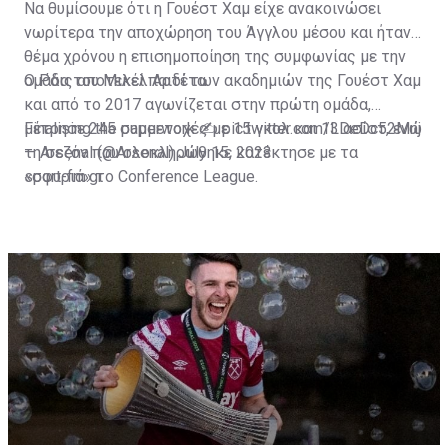
Να θυμίσουμε ότι η Γουέστ Χαμ είχε ανακοινώσει
νωρίτερα την αποχώρηση του Άγγλου μέσου και ήταν
θέμα χρόνου η επισημοποίηση της συμφωνίας με την
ομάδα του Μικέλ Αρτέτα.
Ο Ράις αποτελεί παιδί των ακαδημιών της Γουέστ Χαμ
και από το 2017 αγωνίζεται στην πρώτη ομάδα,
μέτρησε 245 συμμετοχές με 15 γκολ και 13 ασίστ, ενώ
Finalising the paperwork ✍️
pic.twitter.com/LDeDc52Mnj
τη σεζόν που ολοκληρώθηκε κατέκτησε με τα
— Arsenal (@Arsenal)
July 15, 2023
«σφυριά» το Conference League.
sport-fm.gr