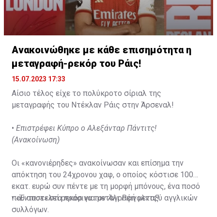
Ανακοινώθηκε με κάθε επισημότητα η
μεταγραφή-ρεκόρ του Ράις!
15.07.2023 17:33
Αίσιο τέλος είχε το πολύκροτο σίριαλ της
μεταγραφής του Ντέκλαν Ράις στην Άρσεναλ!
•
Επιστρέφει Κύπρο ο Αλεξάνταρ Πάντιτς!
(Ανακοίνωση)
Οι «κανονιέρηδες» ανακοίνωσαν και επίσημα την
απόκτηση του 24χρονου χαφ, ο οποίος κόστισε 100
εκατ. ευρώ συν πέντε με τη μορφή μπόνους, ένα ποσό
που αποτελεί ρεκόρ για μεταγραφή μεταξύ αγγλικών
•
«Έντυσε» στα πράσινα τον Άλι Ρέινολντς!
συλλόγων.