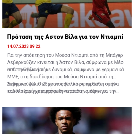
Πρόταση της Αστον Βίλα για τον Ντιαμπί
14.07.2023 09:22
Για την απόκτηση του Μούσα Ντιαμπί από τη Μπάγερ
Λεβερκούζεν κινείται η Άστον Βίλα, σύμφωνα με Μέσα
από τη Γερμανία.
Η Αστον Βίλα μπήκε δυναμικά, σύμφωνα με γερμανικά
ΜΜΕ, στη διεκδίκηση του Μούσα Ντιαμπί από τη
Λεβερκούζεν. Ο 23χρονος Γάλλος φορ θέλει στην
Σύμφωνα μάλιστα με τα σχετικά ρεπορτάζ η ομάδα
καλοκαιρινή μεταγραφική περίοδο να κάνει το
του Μπέρμιγχαμ μπήκε δυνατά στη «μάχη» για την
επόμενο βήμα στην καριέρα του.
απόκτηση του, καθώς προσφέρει 55 εκατ. ευρώ και η
γερμανική ομάδα είναι έτοιμη ν' αποδεχθεί την
πρόταση, με τον ίδιο τον Ντιαμπί να έχει πρόταση από
τους «χωριάτες» για τετραετές συμβόλαιο
συνεργασίας.