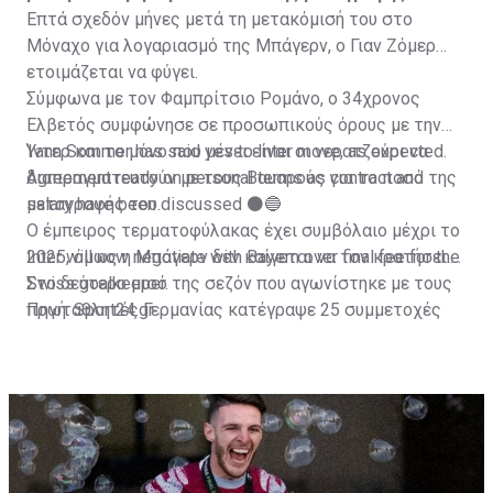
Επτά σχεδόν μήνες μετά τη μετακόμισή του στο
Μόναχο για λογαριασμό της Μπάγερν, ο Γιαν Ζόμερ
ετοιμάζεται να φύγει.
Σύμφωνα με τον Φαμπρίτσιο Ρομάνο, ο 34χρονος
Ελβετός συμφώνησε σε προσωπικούς όρους με την
Ίντερ και το μόνο που μένει είναι οι νερατζούρι να
Yann Sommer has said yes to Inter move, as expected.
διαπραγματευτούν με τους Βαυαρούς για το ποσό της
Agreement ready on personal terms as contract and
μεταγραφής του.
salary have been discussed ⚫️🔵
Ο έμπειρος τερματοφύλακας έχει συμβόλαιο μέχρι το
Inter will now negotiate with Bayern over final fee for the
2025, όμως η Μπάγερν δεν καίγεται να τον κρατήσει.
Swiss goalkeeper.
Στο δεύτερο μισό της σεζόν που αγωνίστηκε με τους
πρωταθλητές Γερμανίας κατέγραψε 25 συμμετοχές
Πηγή: Sport24.gr
Inter want both Trubin & Sommer to replace Onana and
και κράτησε ανέπαφη την εστία του τις 8.
Handanovic.
pic.twitter.com/Rtzzn4tHDX
— Fabrizio Romano (@FabrizioRomano)
July 15, 2023