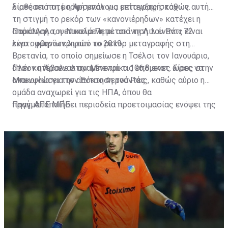
λίρες υπό τη μορφή μπόνους επίτευξης στόχων.
διαθέσει ποτέ η Άρσεναλ για μεταγραφή, καθώς αυτή
τη στιγμή το ρεκόρ των «κανονιέρηδων» κατέχει η
απόκτηση του Νικολά Πεπέ από τη Λιλ έναντι 72
Παράλληλα, η επικείμενη μετακίνηση του Ράις είναι
εκατομμυρίων λιρών το 2019.
λίγο... φθηνότερη από το ρεκόρ μεταγραφής στη
Βρετανία, το οποίο σημείωσε η Τσέλσι τον Ιανουάριο,
όταν κατέβαλε στην Μπενφίκα 106,8 εκατ. λίρες στην
Πλέον η Άρσεναλ αναμένεται τις επόμενες ώρες να
Μπενφίκα για τον Έντσο Φερνάντες.
ανακοινώσει την απόκτηση του Ράις, καθώς αύριο η
ομάδα αναχωρεί για τις ΗΠΑ, όπου θα
πραγματοποιήσει περιοδεία προετοιμασίας ενόψει της
Πηγή: ΑΠΕ ΜΠΕ
νέας σεζόν.