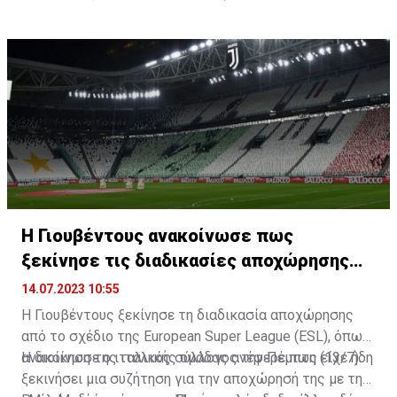
συμβόλαιο συνεργασίας με τη νέα του ομάδα. «Ήταν
όνειρο μου να παίξω στην Premier League, το
καλύτερο πρωτάθλημα στον κόσμο», δήλωσε ο
Ισπανός στόπερ.
Η Γιουβέντους ανακοίνωσε πως
ξεκίνησε τις διαδικασίες αποχώρησης
από την ESL
14.07.2023 10:55
Η Γιουβέντους ξεκίνησε τη διαδικασία αποχώρησης
από το σχέδιο της European Super League (ESL), όπως
ανακοίνωσε ο ιταλικός σύλλογος την Πέμπτη (13/7).
Η διοίκηση της ιταλικής ομάδας ανέφερε πως είχε ήδη
ξεκινήσει μια συζήτηση για την αποχώρησή της με τη