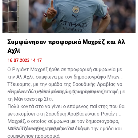
Συμφώνησαν προφορικά Μαχρέζ και Αλ
Αχλί
16.07.2023 14:17
Ο Ριγιάντ Μαχρέζ ήρθε σε προφορική συμφωνία με
την Αλ Αχλί, σύμφωνα με τον δημοσιογράφο Μπεν
Τζέικομπς, με την ομάδα της Σαουδικής Αραβίας να
αναμένεται τις επόμενες ώρες να έρθει σε επαφή με
•
Έφυγαν δύο, θέλει τέσσερις (πληροφορίες)
τη Μάντσεστερ Σίτι.
Πολύ κοντά στο να γίνει ο επόμενος παίκτης που θα
μετακομίσει στη Σαουδική Αραβία είναι ο Ριγιάντ
Μαχρέζ, ο οποίος σύμφωνα με τον δημοσιογράφο,
Μπεν Τζέικομπς, τα βρήκε σε όλα με την ομάδα και
•
ΑΕΛίστικη εξόρμηση στο Πελένδρι!
συμφώνησε προφορικά.