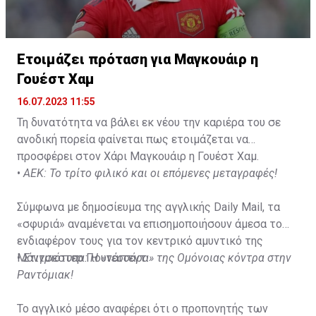
Ετοιμάζει πρόταση για Μαγκουάιρ η
Γουέστ Χαμ
16.07.2023 11:55
Τη δυνατότητα να βάλει εκ νέου την καριέρα του σε
ανοδική πορεία φαίνεται πως ετοιμάζεται να
προσφέρει στον Χάρι Μαγκουάιρ η Γουέστ Χαμ.
•
ΑΕΚ: Το τρίτο φιλικό και οι επόμενες μεταγραφές!
Σύμφωνα με δημοσίευμα της αγγλικής Daily Mail, τα
«σφυριά» αναμένεται να επισημοποιήσουν άμεσα το
ενδιαφέρον τους για τον κεντρικό αμυντικό της
Μάντσεστερ Γιουνάιτεντ.
•
Στιγμιότυπα: H «τεσσάρα» της Ομόνοιας κόντρα στην
Ραντόμιακ!
To αγγλικό μέσο αναφέρει ότι ο προπονητής των