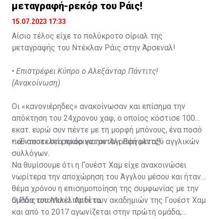
μεταγραφή-ρεκόρ του Ράις!
15.07.2023 17:33
Αίσιο τέλος είχε το πολύκροτο σίριαλ της
μεταγραφής του Ντέκλαν Ράις στην Άρσεναλ!
•
Επιστρέφει Κύπρο ο Αλεξάνταρ Πάντιτς!
(Ανακοίνωση)
Οι «κανονιέρηδες» ανακοίνωσαν και επίσημα την
απόκτηση του 24χρονου χαφ, ο οποίος κόστισε 100
εκατ. ευρώ συν πέντε με τη μορφή μπόνους, ένα ποσό
που αποτελεί ρεκόρ για μεταγραφή μεταξύ αγγλικών
•
«Έντυσε» στα πράσινα τον Άλι Ρέινολντς!
συλλόγων.
Να θυμίσουμε ότι η Γουέστ Χαμ είχε ανακοινώσει
νωρίτερα την αποχώρηση του Άγγλου μέσου και ήταν
θέμα χρόνου η επισημοποίηση της συμφωνίας με την
ομάδα του Μικέλ Αρτέτα.
Ο Ράις αποτελεί παιδί των ακαδημιών της Γουέστ Χαμ
και από το 2017 αγωνίζεται στην πρώτη ομάδα,