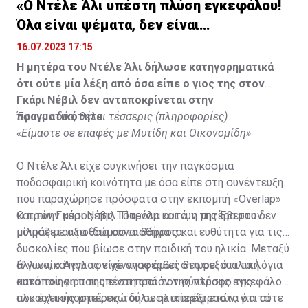
«Ο Ντέλε Άλι υπέστη πλύση εγκεφάλου!
Όλα είναι ψέματα, δεν είναι
υιοθετημένος»
16.07.2023 17:15
Η μητέρα του Ντέλε Άλι δήλωσε κατηγορηματικά
ότι ούτε μία λέξη από όσα είπε ο γιος της στον
Γκάρι Νέβιλ δεν ανταποκρίνεται στην
πραγματικότητα.
Έφυγαν δύο, θέλει τέσσερις (πληροφορίες)
«Είμαστε σε επαφές με Μυτίδη και Οικονομίδη»
Ο Ντέλε Άλι είχε συγκινήσει την παγκόσμια
ποδοσφαιρική κοινότητα με όσα είπε στη συνέντευξη
που παραχώρησε πρόσφατα στην εκπομπή «Overlap»
και τον Γκάρι Νέβιλ. Παρόλα αυτά, η μητέρα του δεν
Ο πρώην μέσος της Τότεναμ και νυν της Έβερτον
μοιράζεται τα ίδια συναισθήματα.
μίλησε με αξιοθαύμαστο θάρρος και ευθύτητα για τις
δυσκολίες που βίωσε στην παιδική του ηλικία. Μεταξύ
άλλων, ο Άγγλος είχε αναφερθεί στη σεξουαλική
Η γυναίκα που τον γέννησε όμως θεωρεί ότι τα λόγια
κακοποίηση που υπέστη από τον σύντροφο της
αυτά του γιου της είναι προϊόν της πλύσης εγκεφάλου
αλκοολικής μητέρας του σε ηλικία έξι ετών, για τα
που έχει υποστεί, ενώ δήλωσε απερίφραστα ότι ούτε