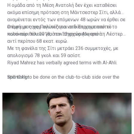
Η ομάδα από τη Μέση Ανατολή δεν έχει καταθέσει
ακόμα επίσημη πρόταση στη Μάντσεστερ Σίτι, αλλά
αναμένεται εντός των επόμενων 48 ωρών να έρθει σε
επαφή με τους Πολίτες για να διαπραγματευτεί το
Ο έμπειρος χαφ αγωνίζεται στο Έτιχαντ από το
ποσό που θέλουν για τον 32χρονο Αλγερινό.
καλοκαίρι του 2018, όταν αποχώρησε από τη Λέστερ
αντί περίπου 68 εκατ. ευρώ.
Με τη φανέλα της Σίτι μετράει 236 συμμετοχές, με
απολογισμό 78 γκολ και 59 ασίστ.
Riyad Mahrez has verbally agreed terms with Al-Ahli.
Still work to be done on the club-to-club side over the
sport24.gr
next 24-48 hours.
Not a done deal yet, but Mahrez is keen on the move and
Al-Ahli hope to move fast.🇸🇦
pic.twitter.com/Z0SmniQXIP
— Ben Jacobs (@JacobsBen)
July 15, 2023