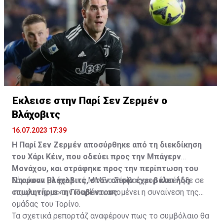
Έκλεισε στην Παρί Σεν Ζερμέν ο
Βλάχοβιτς
16.07.2023 17:39
Η Παρί Σεν Ζερμέν αποσύρθηκε από τη διεκδίκηση
του Χάρι Κέιν, που οδεύει προς την Μπάγερν
Μονάχου, και στράφηκε προς την περίπτωση του
Ντούσαν Βλάχοβιτς, στον οποίο έχει βάλει ήδη
Σύμφωνα με γαλλικά ΜΜΕ ο Σέρβος φορ κατέληξε σε
«πωλητήριο» η Γιουβέντους.
συμφωνία με την Παρί και απομένει η συναίνεση της
ομάδας του Τορίνο.
Τα σχετικά ρεπορτάζ αναφέρουν πως το συμβόλαιο θα