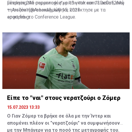
μέτρησε 245 συμμετοχές με 15 γκολ και 13 ασίστ, ενώ
Finalising the paperwork ✍️
pic.twitter.com/LDeDc52Mnj
τη σεζόν που ολοκληρώθηκε κατέκτησε με τα
— Arsenal (@Arsenal)
July 15, 2023
«σφυριά» το Conference League.
sport-fm.gr
Είπε το "ναι" στους νερατζούρι ο Ζόμερ
15.07.2023 13:33
Ο Γιαν Ζόμερ τα βρήκε σε όλα με την Ίντερ και
απομένει πλέον οι "νερατζούρι" να συμφωνήσουν
με την Μπάγερν για το ποσό της μεταγραφής του.