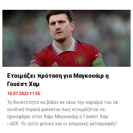
Not a done deal yet, but Mahrez is keen on the move and
Al-Ahli hope to move fast.🇸🇦
pic.twitter.com/Z0SmniQXIP
— Ben Jacobs (@JacobsBen)
July 15, 2023
Ετοιμάζει πρόταση για Μαγκουάιρ η
Γουέστ Χαμ
16.07.2023 11:55
Τη δυνατότητα να βάλει εκ νέου την καριέρα του σε
ανοδική πορεία φαίνεται πως ετοιμάζεται να
προσφέρει στον Χάρι Μαγκουάιρ η Γουέστ Χαμ.
•
ΑΕΚ: Το τρίτο φιλικό και οι επόμενες μεταγραφές!