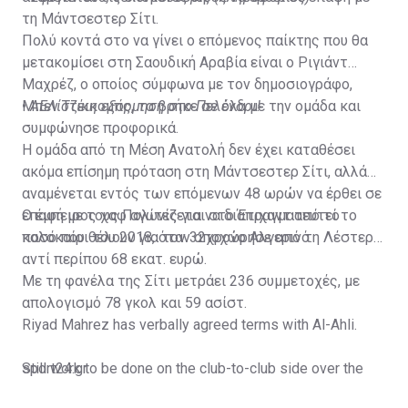
τη Μάντσεστερ Σίτι.
Πολύ κοντά στο να γίνει ο επόμενος παίκτης που θα
μετακομίσει στη Σαουδική Αραβία είναι ο Ριγιάντ
Μαχρέζ, ο οποίος σύμφωνα με τον δημοσιογράφο,
Μπεν Τζέικομπς, τα βρήκε σε όλα με την ομάδα και
•
ΑΕΛίστικη εξόρμηση στο Πελένδρι!
συμφώνησε προφορικά.
Η ομάδα από τη Μέση Ανατολή δεν έχει καταθέσει
ακόμα επίσημη πρόταση στη Μάντσεστερ Σίτι, αλλά
αναμένεται εντός των επόμενων 48 ωρών να έρθει σε
επαφή με τους Πολίτες για να διαπραγματευτεί το
Ο έμπειρος χαφ αγωνίζεται στο Έτιχαντ από το
ποσό που θέλουν για τον 32χρονο Αλγερινό.
καλοκαίρι του 2018, όταν αποχώρησε από τη Λέστερ
αντί περίπου 68 εκατ. ευρώ.
Με τη φανέλα της Σίτι μετράει 236 συμμετοχές, με
απολογισμό 78 γκολ και 59 ασίστ.
Riyad Mahrez has verbally agreed terms with Al-Ahli.
Still work to be done on the club-to-club side over the
sport24.gr
next 24-48 hours.