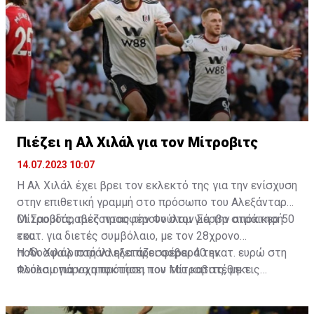
Πιέζει η Αλ Χιλάλ για τον Μίτροβιτς
14.07.2023 10:07
Η Αλ Χιλάλ έχει βρει τον εκλεκτό της για την ενίσχυση
στην επιθετική γραμμή στο πρόσωπο του Αλεξάνταρ
Μίτροβιτς, πιέζοντας την Φούλαμ για την απόκτησή
Οι Σαουδάραβες προσφέρουν στον Σέρβο στράικερ 50
του.
εκατ. για διετές συμβόλαιο, με τον 28χρονο
ποδοσφαιριστή να εξετάζει σοβαρά την
Η Αλ Χιλάλ παράλληλα προσφέρει 40 εκατ. ευρώ στη
πλουσιοπάροχη πρόταση που του κατατέθηκε.
Φούλαμ για να αποκτήσει τον Μίτροβιτς, με τις
επαφές των δύο ομάδων να βρίσκονται σε καλό
δρόμο, σύμφωνα με τα αγγλικά ΜΜΕ.