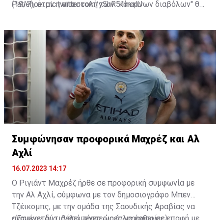
Patience.
(19/7), όταν η αποστολή των "κόκκινων διαβόλων" θα
pic.twitter.com/y5hR51mqlU
— Fabrizio Romano (@FabrizioRomano)
αναχωρήσει για περιοδεία στις ΗΠΑ.
July 16, 2023
Συμφώνησαν προφορικά Μαχρέζ και Αλ
Αχλί
16.07.2023 14:17
Ο Ριγιάντ Μαχρέζ ήρθε σε προφορική συμφωνία με
την Αλ Αχλί, σύμφωνα με τον δημοσιογράφο Μπεν
Τζέικομπς, με την ομάδα της Σαουδικής Αραβίας να
αναμένεται τις επόμενες ώρες να έρθει σε επαφή με
•
Έφυγαν δύο, θέλει τέσσερις (πληροφορίες)