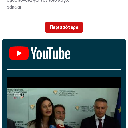
ομοσπονδία για τον ίδιο λόγο.
sdna.gr
Περισσότερα