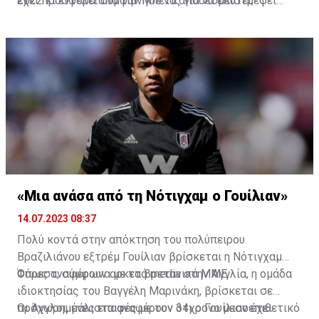
2022 κι εντέλει συμφώνησε να αποδεσμευτεί,
έχει προσφορά από την Μπέτις για να επιστρέψει
λαμβάνοντας ένα εκατ. ευρώ σε 8 δόσεις.
στην Ισπανία με διετές συμβόλαιο συνεργασίας.
«Μια ανάσα από τη Νότιγχαμ ο Γουίλιαν»
14.07.2023 08:37
Πολύ κοντά στην απόκτηση του πολύπειρου
Βραζιλιάνου εξτρέμ Γουίλιαν βρίσκεται η Νότιγχαμ
Φόρεστ, σύμφωνα με τα βρετανικά ΜΜΕ.
Όπως αναφέρουν αρκετά media στην Αγγλία, η ομάδα
ιδιοκτησίας του Βαγγέλη Μαρινάκη, βρίσκεται σε
προχωρημένες επαφές με τον 34χρονο μεσοεπιθετικό
Οι Άγγλοι, μάλιστα αναφέρουν ότι ο Γουίλιαν έχει