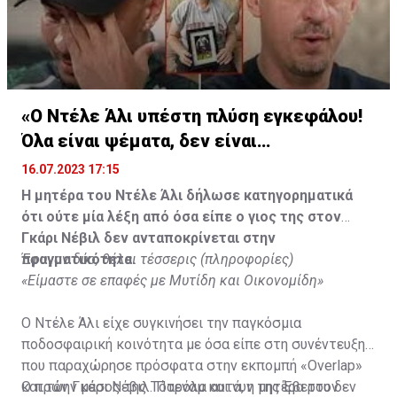
«Ο Ντέλε Άλι υπέστη πλύση εγκεφάλου!
Όλα είναι ψέματα, δεν είναι
υιοθετημένος»
16.07.2023 17:15
Η μητέρα του Ντέλε Άλι δήλωσε κατηγορηματικά
ότι ούτε μία λέξη από όσα είπε ο γιος της στον
Γκάρι Νέβιλ δεν ανταποκρίνεται στην
πραγματικότητα.
Έφυγαν δύο, θέλει τέσσερις (πληροφορίες)
«Είμαστε σε επαφές με Μυτίδη και Οικονομίδη»
Ο Ντέλε Άλι είχε συγκινήσει την παγκόσμια
ποδοσφαιρική κοινότητα με όσα είπε στη συνέντευξη
που παραχώρησε πρόσφατα στην εκπομπή «Overlap»
και τον Γκάρι Νέβιλ. Παρόλα αυτά, η μητέρα του δεν
Ο πρώην μέσος της Τότεναμ και νυν της Έβερτον