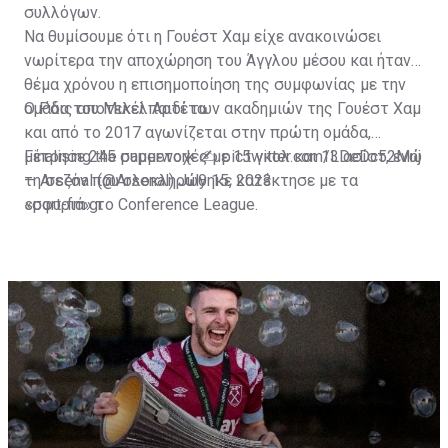
συλλόγων.
Να θυμίσουμε ότι η Γουέστ Χαμ είχε ανακοινώσει
νωρίτερα την αποχώρηση του Άγγλου μέσου και ήταν
θέμα χρόνου η επισημοποίηση της συμφωνίας με την
ομάδα του Μικέλ Αρτέτα.
Ο Ράις αποτελεί παιδί των ακαδημιών της Γουέστ Χαμ
και από το 2017 αγωνίζεται στην πρώτη ομάδα,
μέτρησε 245 συμμετοχές με 15 γκολ και 13 ασίστ, ενώ
Finalising the paperwork ✍️
pic.twitter.com/LDeDc52Mnj
τη σεζόν που ολοκληρώθηκε κατέκτησε με τα
— Arsenal (@Arsenal)
July 15, 2023
«σφυριά» το Conference League.
sport-fm.gr