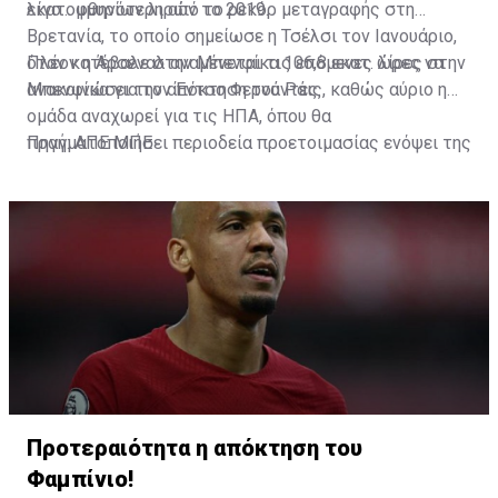
εκατομμυρίων λιρών το 2019.
λίγο... φθηνότερη από το ρεκόρ μεταγραφής στη
Βρετανία, το οποίο σημείωσε η Τσέλσι τον Ιανουάριο,
όταν κατέβαλε στην Μπενφίκα 106,8 εκατ. λίρες στην
Πλέον η Άρσεναλ αναμένεται τις επόμενες ώρες να
Μπενφίκα για τον Έντσο Φερνάντες.
ανακοινώσει την απόκτηση του Ράις, καθώς αύριο η
ομάδα αναχωρεί για τις ΗΠΑ, όπου θα
πραγματοποιήσει περιοδεία προετοιμασίας ενόψει της
Πηγή: ΑΠΕ ΜΠΕ
νέας σεζόν.
Προτεραιότητα η απόκτηση του
Φαμπίνιο!