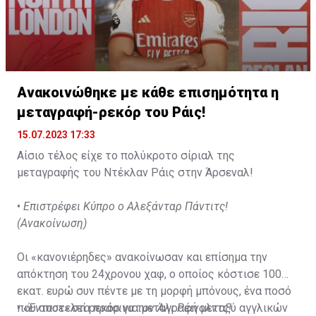
Ανακοινώθηκε με κάθε επισημότητα η
μεταγραφή-ρεκόρ του Ράις!
15.07.2023 17:33
Αίσιο τέλος είχε το πολύκροτο σίριαλ της
μεταγραφής του Ντέκλαν Ράις στην Άρσεναλ!
•
Επιστρέφει Κύπρο ο Αλεξάνταρ Πάντιτς!
(Ανακοίνωση)
Οι «κανονιέρηδες» ανακοίνωσαν και επίσημα την
απόκτηση του 24χρονου χαφ, ο οποίος κόστισε 100
εκατ. ευρώ συν πέντε με τη μορφή μπόνους, ένα ποσό
που αποτελεί ρεκόρ για μεταγραφή μεταξύ αγγλικών
•
«Έντυσε» στα πράσινα τον Άλι Ρέινολντς!