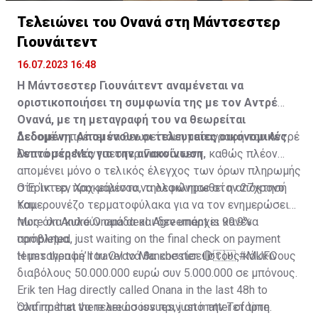
Τελειώνει του Ονανά στη Μάντσεστερ
Γιουνάιτεντ
16.07.2023 16:48
Η Μάντσεστερ Γιουνάιτεντ αναμένεται να
οριστικοποιήσει τη συμφωνία της με τον Αντρέ
Ονανά, με τη μεταγραφή του να θεωρείται
δεδομένη. Απομένουν οι τελευταίες οικονομικές
Δεδομένη πρέπει να θεωρείται η μεταγραφή του Αντρέ
λεπτομέρειες για την ανακοίνωση.
Ονανά στη Μάντσεστερ Γιουνάιτεντ, καθώς πλέον
απομένει μόνο ο τελικός έλεγχος των όρων πληρωμής
στη Ίντερ, προκειμένου να ολοκληρωθεί η απόκτησή
Ο Έρικ τεν Χαχ μάλιστα, τηλεφώνησε στον 27χρονο
του.
Καμερουνέζο τερματοφύλακα για να τον ενημερώσει
πως όλα κυλούν ομάδα και δεν υπάρχει κανένα
More on André Onana deal. Agreement is 99.9%
πρόβλημα.
completed, just waiting on the final check on payment
terms then he’ll travel to Manchester. 🔴🇨🇲
Η μεταγραφή του Ονανά θα κοστίσει στους κόκκινους
#MUFC
διαβόλους 50.000.000 ευρώ συν 5.000.000 σε μπόνους.
Erik ten Hag directly called Onana in the last 48h to
confirm that there are no issues, just matter of time.
Όλα πρέπει να τελειώσουν πριν από την Τετάρτη