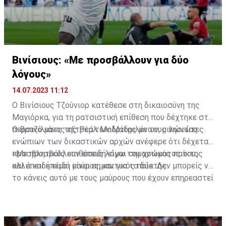
Βινίσιους: «Με προσβάλλουν για δύο
λόγους»
14.07.2023 11:12
Ο Βινίσιους Τζούνιορ κατέθεσε στη δικαιοσύνη της
Μαγιόρκα, για τη ρατσιστική επίθεση που δέχτηκε στο
περσινό ματς της Ρεάλ Μαδρίτης με τους νησιώτες.
Ο Βραζιλιάνος εξτρέμ των Μαδριλένων, μιλώντας
ενώπιων των δικαστικών αρχών ανέφερε ότι δέχεται
προσβλητικές επιθέσεις λόγω του χρώματος του,
«Με προσβάλλουν επειδή είμαι σημαντικός παίκτης
αλλά και επειδή είναι σημαντικός παίκτης.
και επειδή είμαι μαύρος, και για τα δύο. Δεν μπορείς να
το κάνεις αυτό με τους μαύρους που έχουν επηρεαστεί
κατά τη διάρκεια της Ιστορίας της Ανθρωπότητας»,
ανέφερε χαρακτηριστικά ο 23χρονος ποδοσφαιριστής.