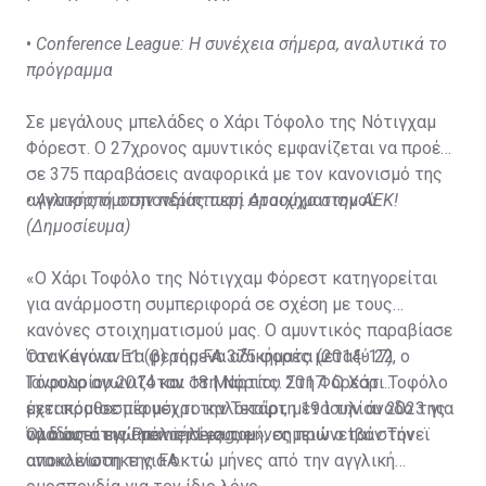
•
Conference League: Η συνέχεια σήμερα, αναλυτικά το
πρόγραμμα
Σε μεγάλους μπελάδες ο Χάρι Τόφολο της Νότιγχαμ
Φόρεστ. Ο 27χρονος αμυντικός εμφανίζεται να προέβη
σε 375 παραβάσεις αναφορικά με τον κανονισμό της
αγγλικής ομοσπονδίας περί στοιχηματισμού.
•
Ανατροπή στην περίπτωση Αραούχο στην ΑΕΚ!
(Δημοσίευμα)
«Ο Χάρι Τοφόλο της Νότιγχαμ Φόρεστ κατηγορείται
για ανάρμοστη συμπεριφορά σε σχέση με τους
κανόνες στοιχηματισμού μας. Ο αμυντικός παραβίασε
τον Κανόνα Ε1 (β) της FA 375 φορές μεταξύ 22
Όταν έγιναν τα φερόμενα αδικήματα (2014-17), ο
Ιανουαρίου 2014 και 18 Μαρτίου 2017. Ο Χάρι Τοφόλο
Τόφολο αγωνιζόταν στη Νόριτς. Στη Φόρεστ
έχει προθεσμία μέχρι την Τετάρτη 19 Ιουλίου 2023 για
μετακόμισε πέρυσι το καλοκαίρι, μετά την άνοδο της
να δώσει τις απαντήσεις του», σημειώνεται στην
ομάδας στην Premier League.
Όλα αυτά ενώ μόλις λίγους μήνες πριν ο Ιβάν Τόνεϊ
ανακοίνωση της FA.
αποκλείστηκε για οκτώ μήνες από την αγγλική