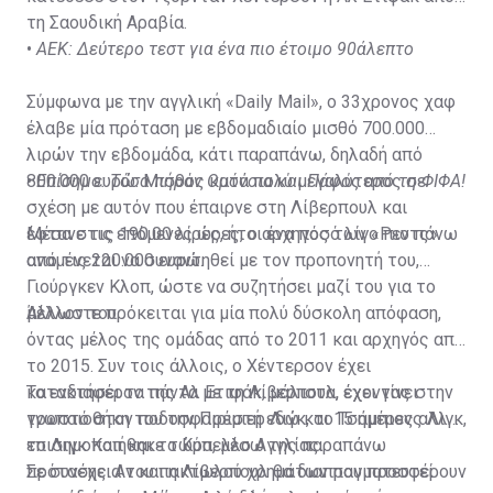
τη Σαουδική Αραβία.
•
ΑΕΚ: Δεύτερο τεστ για ένα πιο έτοιμο 90άλεπτο
Σύμφωνα με την αγγλική «Daily Mail», ο 33χρονος χαφ
έλαβε μία πρόταση με εβδομαδιαίο μισθό 700.000
λιρών την εβδομάδα, κάτι παραπάνω, δηλαδή από
800.000 ευρώ. Μισθός κατά πολύ μεγαλύτερος σε
•
Επίσημο: Τόσα πήραν Ομόνοια και Πάφος από τη ΦΙΦΑ!
σχέση με αυτόν που έπαιρνε στη Λίβερπουλ και
έφτανε τις 190.00 λίρες, ήτοι ένα ποσό λίγο πιο πάνω
Μέσα στις επόμενες ώρες, ο αρχηγός των «Ρεντς»
από τις 220.000 ευρώ.
αναμένεται να συναντηθεί με τον προπονητή του,
Γιούργκεν Κλοπ, ώστε να συζητήσει μαζί του για το
μέλλον του.
Άλλωστε πρόκειται για μία πολύ δύσκολη απόφαση,
όντας μέλος της ομάδας από το 2011 και αρχηγός από
το 2015. Συν τοις άλλοις, ο Χέντερσον έχει
κατακτήσει τα πάντα με τη Λίβερπουλ, έχοντας στην
Το ενδιαφέρον της Αλ Ετιφάκ, μάλιστα, έχει γίνει
τροπαιοθήκη του την Πρέμιερ Λιγκ, το Τσάμπιονς Λιγκ,
γνωστό στον ποδοσφαιριστή εδώ και 15 ημέρες αλλά
το Λιγκ Καπ και το Κύπελλο Αγγλίας.
επισημοποιήθηκε τώρα, μέσω της παραπάνω
πρότασης. Αν και η Λίβερπουλ θα διαπραγματευτεί
Σε συνέχεια του πακτωλού χρημάτων που προσφέρουν