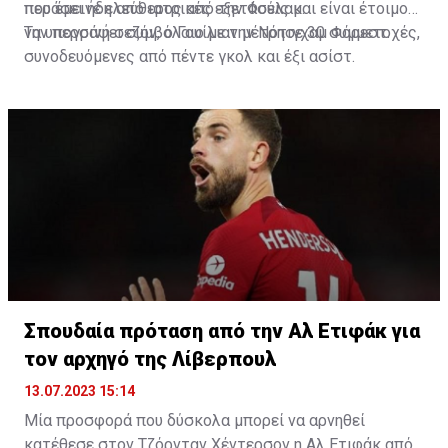
που έμεινε ελεύθερος από την Φούλαμ.
περάσει ήδη από ιατρικές εξετάσεις και είναι έτοιμος
να υπογράψει συμβόλαιο με την Νότιγχαμ Φόρεστ.
Την περσινή σεζόν, ο Γουίλιαν μέτρησε 30 συμμετοχές,
συνοδευόμενες από πέντε γκολ και έξι ασίστ.
Σπουδαία πρόταση από την Αλ Ετιφάκ για
τον αρχηγό της Λίβερπουλ
13.07.2023 15:14
Μία προσφορά που δύσκολα μπορεί να αρνηθεί
κατέθεσε στον Τζόρνταν Χέντερσον η Αλ Ετιφάκ από