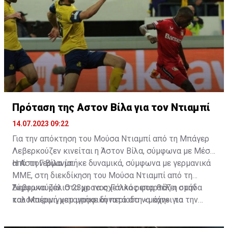
Πρόταση της Αστον Βίλα για τον Ντιαμπί
14.07.2023 09:22
Για την απόκτηση του Μούσα Ντιαμπί από τη Μπάγερ
Λεβερκούζεν κινείται η Άστον Βίλα, σύμφωνα με Μέσα
από τη Γερμανία.
Η Αστον Βίλα μπήκε δυναμικά, σύμφωνα με γερμανικά
ΜΜΕ, στη διεκδίκηση του Μούσα Ντιαμπί από τη
Λεβερκούζεν. Ο 23χρονος Γάλλος φορ θέλει στην
Σύμφωνα μάλιστα με τα σχετικά ρεπορτάζ η ομάδα
καλοκαιρινή μεταγραφική περίοδο να κάνει το
του Μπέρμιγχαμ μπήκε δυνατά στη «μάχη» για την
επόμενο βήμα στην καριέρα του.
απόκτηση του, καθώς προσφέρει 55 εκατ. ευρώ και η
γερμανική ομάδα είναι έτοιμη ν' αποδεχθεί την