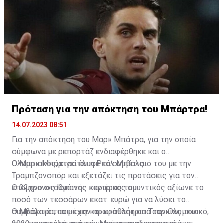
πρόταση, με τον ίδιο τον Ντιαμπί να έχει πρόταση από
τους «χωριάτες» για τετραετές συμβόλαιο
συνεργασίας.
Πρόταση για την απόκτηση του Μπάρτρα!
14.07.2023 08:51
Για την απόκτηση του Μαρκ Μπάτρα, για την οποία
σύμφωνα με ρεπορτάζ ενδιαφέρθηκε και ο
Ολυμπιακός, κινείται η Ρεάλ Μπέτις.
Ο Μαρκ Μπάρτρα έλυσε το συμβόλαιό του με την
Τραμπζονσπόρ και εξετάζει τις προτάσεις για τον
επόμενο σταθμό της καριέρας του.
Ο 32χρονος Ισπανός κεντρικός αμυντικός αξίωνε το
ποσό των τεσσάρων εκατ. ευρώ για να λύσει το
συμβόλαιό του με την πρωταθλήτρια Τουρκίας του
Ο Μπάρτρα, που έχει και πρόταση από τον Ολυμπιακό,