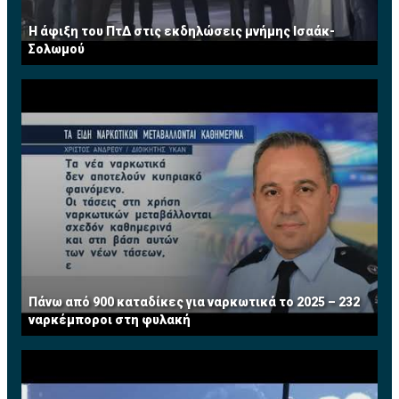
Η άφιξη του ΠτΔ στις εκδηλώσεις μνήμης Ισαάκ-
Σολωμού
Πάνω από 900 καταδίκες για ναρκωτικά το 2025 – 232
ναρκέμποροι στη φυλακή