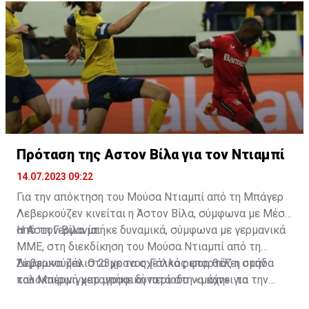
Πρόταση της Αστον Βίλα για τον Ντιαμπί
14.07.2023 09:22
Για την απόκτηση του Μούσα Ντιαμπί από τη Μπάγερ
Λεβερκούζεν κινείται η Άστον Βίλα, σύμφωνα με Μέσα
από τη Γερμανία.
Η Αστον Βίλα μπήκε δυναμικά, σύμφωνα με γερμανικά
ΜΜΕ, στη διεκδίκηση του Μούσα Ντιαμπί από τη
Λεβερκούζεν. Ο 23χρονος Γάλλος φορ θέλει στην
Σύμφωνα μάλιστα με τα σχετικά ρεπορτάζ η ομάδα
καλοκαιρινή μεταγραφική περίοδο να κάνει το
του Μπέρμιγχαμ μπήκε δυνατά στη «μάχη» για την
επόμενο βήμα στην καριέρα του.
απόκτηση του, καθώς προσφέρει 55 εκατ. ευρώ και η