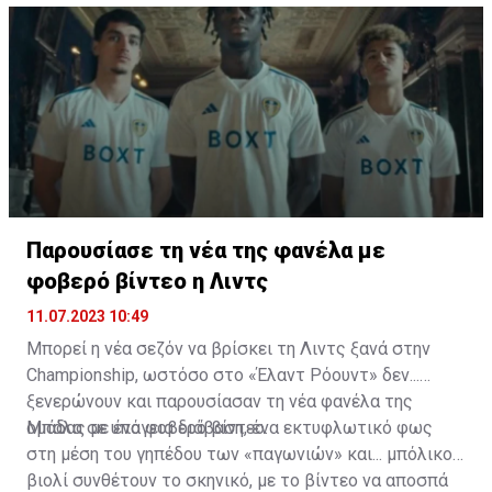
Παρουσίασε τη νέα της φανέλα με
φοβερό βίντεο η Λιντς
11.07.2023 10:49
Μπορεί η νέα σεζόν να βρίσκει τη Λιντς ξανά στην
Championship, ωστόσο στο «Έλαντ Ρόουντ» δεν...
ξενερώνουν και παρουσίασαν τη νέα φανέλα της
ομάδας με ένα φοβερό βίντεο.
Μπάλα σε υπόγεια διάβαση, ένα εκτυφλωτικό φως
στη μέση του γηπέδου των «παγωνιών» και... μπόλικο
βιολί συνθέτουν το σκηνικό, με το βίντεο να αποσπά