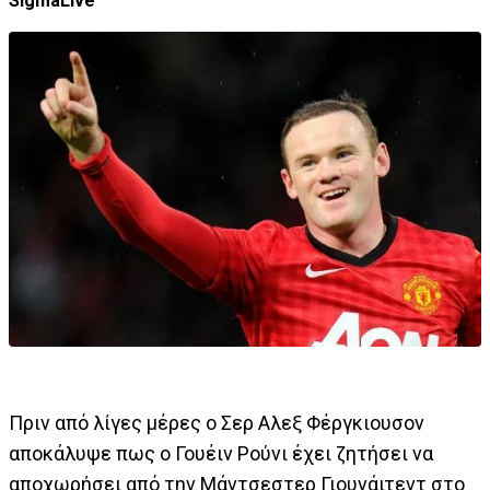
SigmaLive
Πριν από λίγες μέρες ο Σερ Αλεξ Φέργκιουσον
αποκάλυψε πως ο Γουέιν Ρούνι έχει ζητήσει να
αποχωρήσει από την Μάντσεστερ Γιουνάιτεντ στο