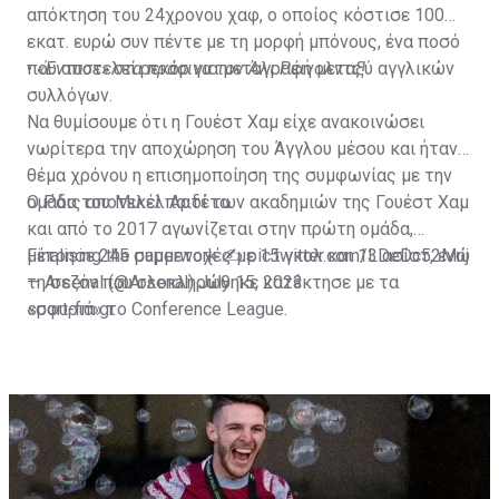
απόκτηση του 24χρονου χαφ, ο οποίος κόστισε 100
εκατ. ευρώ συν πέντε με τη μορφή μπόνους, ένα ποσό
που αποτελεί ρεκόρ για μεταγραφή μεταξύ αγγλικών
•
«Έντυσε» στα πράσινα τον Άλι Ρέινολντς!
συλλόγων.
Να θυμίσουμε ότι η Γουέστ Χαμ είχε ανακοινώσει
νωρίτερα την αποχώρηση του Άγγλου μέσου και ήταν
θέμα χρόνου η επισημοποίηση της συμφωνίας με την
ομάδα του Μικέλ Αρτέτα.
Ο Ράις αποτελεί παιδί των ακαδημιών της Γουέστ Χαμ
και από το 2017 αγωνίζεται στην πρώτη ομάδα,
μέτρησε 245 συμμετοχές με 15 γκολ και 13 ασίστ, ενώ
Finalising the paperwork ✍️
pic.twitter.com/LDeDc52Mnj
τη σεζόν που ολοκληρώθηκε κατέκτησε με τα
— Arsenal (@Arsenal)
July 15, 2023
«σφυριά» το Conference League.
sport-fm.gr