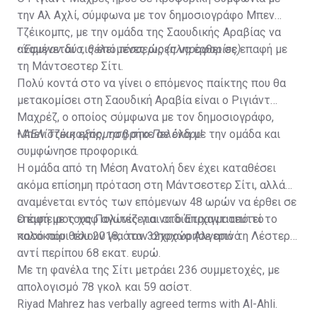
την Αλ Αχλί, σύμφωνα με τον δημοσιογράφο Μπεν
Τζέικομπς, με την ομάδα της Σαουδικής Αραβίας να
αναμένεται τις επόμενες ώρες να έρθει σε επαφή με
•
Έφυγαν δύο, θέλει τέσσερις (πληροφορίες)
τη Μάντσεστερ Σίτι.
Πολύ κοντά στο να γίνει ο επόμενος παίκτης που θα
μετακομίσει στη Σαουδική Αραβία είναι ο Ριγιάντ
Μαχρέζ, ο οποίος σύμφωνα με τον δημοσιογράφο,
Μπεν Τζέικομπς, τα βρήκε σε όλα με την ομάδα και
•
ΑΕΛίστικη εξόρμηση στο Πελένδρι!
συμφώνησε προφορικά.
Η ομάδα από τη Μέση Ανατολή δεν έχει καταθέσει
ακόμα επίσημη πρόταση στη Μάντσεστερ Σίτι, αλλά
αναμένεται εντός των επόμενων 48 ωρών να έρθει σε
επαφή με τους Πολίτες για να διαπραγματευτεί το
Ο έμπειρος χαφ αγωνίζεται στο Έτιχαντ από το
ποσό που θέλουν για τον 32χρονο Αλγερινό.
καλοκαίρι του 2018, όταν αποχώρησε από τη Λέστερ
αντί περίπου 68 εκατ. ευρώ.
Με τη φανέλα της Σίτι μετράει 236 συμμετοχές, με
απολογισμό 78 γκολ και 59 ασίστ.
Riyad Mahrez has verbally agreed terms with Al-Ahli.