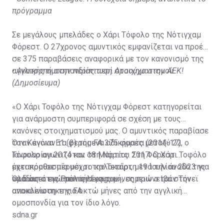
πρόγραμμα
Σε μεγάλους μπελάδες ο Χάρι Τόφολο της Νότιγχαμ
Φόρεστ. Ο 27χρονος αμυντικός εμφανίζεται να προέβη
σε 375 παραβάσεις αναφορικά με τον κανονισμό της
αγγλικής ομοσπονδίας περί στοιχηματισμού.
•
Ανατροπή στην περίπτωση Αραούχο στην ΑΕΚ!
(Δημοσίευμα)
«Ο Χάρι Τοφόλο της Νότιγχαμ Φόρεστ κατηγορείται
για ανάρμοστη συμπεριφορά σε σχέση με τους
κανόνες στοιχηματισμού μας. Ο αμυντικός παραβίασε
τον Κανόνα Ε1 (β) της FA 375 φορές μεταξύ 22
Όταν έγιναν τα φερόμενα αδικήματα (2014-17), ο
Ιανουαρίου 2014 και 18 Μαρτίου 2017. Ο Χάρι Τοφόλο
Τόφολο αγωνιζόταν στη Νόριτς. Στη Φόρεστ
έχει προθεσμία μέχρι την Τετάρτη 19 Ιουλίου 2023 για
μετακόμισε πέρυσι το καλοκαίρι, μετά την άνοδο της
να δώσει τις απαντήσεις του», σημειώνεται στην
ομάδας στην Premier League.
Όλα αυτά ενώ μόλις λίγους μήνες πριν ο Ιβάν Τόνεϊ
ανακοίνωση της FA.
αποκλείστηκε για οκτώ μήνες από την αγγλική
ομοσπονδία για τον ίδιο λόγο.
sdna.gr