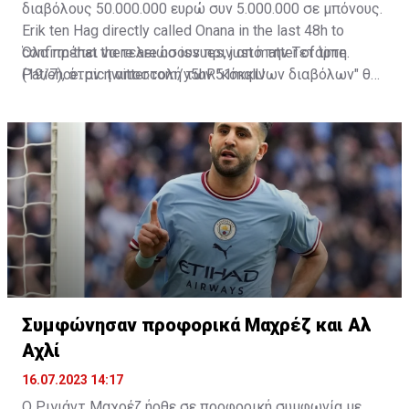
διαβόλους 50.000.000 ευρώ συν 5.000.000 σε μπόνους.
Erik ten Hag directly called Onana in the last 48h to
confirm that there are no issues, just matter of time.
Όλα πρέπει να τελειώσουν πριν από την Τετάρτη
Patience.
(19/7), όταν η αποστολή των "κόκκινων διαβόλων" θα
pic.twitter.com/y5hR51mqlU
— Fabrizio Romano (@FabrizioRomano)
αναχωρήσει για περιοδεία στις ΗΠΑ.
July 16, 2023
Συμφώνησαν προφορικά Μαχρέζ και Αλ
Αχλί
16.07.2023 14:17
Ο Ριγιάντ Μαχρέζ ήρθε σε προφορική συμφωνία με