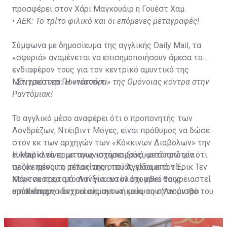
προσφέρει στον Χάρι Μαγκουάιρ η Γουέστ Χαμ.
•
ΑΕΚ: Το τρίτο φιλικό και οι επόμενες μεταγραφές!
Σύμφωνα με δημοσίευμα της αγγλικής Daily Mail, τα
«σφυριά» αναμένεται να επισημοποιήσουν άμεσα το
ενδιαφέρον τους για τον κεντρικό αμυντικό της
Μάντσεστερ Γιουνάιτεντ.
•
Στιγμιότυπα: H «τεσσάρα» της Ομόνοιας κόντρα στην
Ραντόμιακ!
To αγγλικό μέσο αναφέρει ότι ο προπονητής των
Λονδρέζων, Ντέιβιντ Μόγες, είναι πρόθυμος να δώσει
στον εκ των αρχηγών των «Κόκκινων Διαβόλων» την
ευκαιρία να πρωταγωνιστήσει ξανά, μετά από μία
Η Mail κλείνει με τους ισχυρισμούς κατά πρώτον ότι
σεζόν προς το τέλος της οποίας είδαμε τον Έρικ Τεν
προκειμένου η μετακίνηση του Άγγλου από το
Χαγκ να προτιμά αντί για αυτόν όχι μόνο τους
Μάντσεστερ στο Λονδίνο να υλοποιηθεί θα χρειαστεί
υπόλοιπους κεντρικούς αμυντικούς του (Λισάντρο
ο παίκτης να δεχτεί σημαντική μείωση στον μισθό του
sport-fm.gr
Μαρτίνεζ, Ραφαέλ Βαράν, Βίκτορ Λίντελοφ), αλλά
σε σύγκριση με αυτόν που λαμβάνει στο Ολντ
ακόμα και παίκτες όπως ο Λουκ Σο, του οποίου η
Τράφορντ, και κατά δεύτερον ότι μία πρόταση της