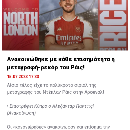
φυσική θέση είναι αυτή του αριστερού αμυντικού και
τάξης των 40.000.000 λιρών (46.590.000 ευρώ) θα
όχι αυτή του σέντερ μπακ.
ήταν αρκετή για να τον «ντύσει» στα χρώματα των
«χάμερς».
Ανακοινώθηκε με κάθε επισημότητα η
μεταγραφή-ρεκόρ του Ράις!
15.07.2023 17:33
Αίσιο τέλος είχε το πολύκροτο σίριαλ της
μεταγραφής του Ντέκλαν Ράις στην Άρσεναλ!
•
Επιστρέφει Κύπρο ο Αλεξάνταρ Πάντιτς!
(Ανακοίνωση)
Οι «κανονιέρηδες» ανακοίνωσαν και επίσημα την