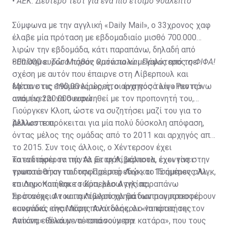
•
ΑΕΚ: Δεύτερο τεστ για ένα πιο έτοιμο 90άλεπτο
Σύμφωνα με την αγγλική «Daily Mail», ο 33χρονος χαφ
έλαβε μία πρόταση με εβδομαδιαίο μισθό 700.000
λιρών την εβδομάδα, κάτι παραπάνω, δηλαδή από
800.000 ευρώ. Μισθός κατά πολύ μεγαλύτερος σε
•
Επίσημο: Τόσα πήραν Ομόνοια και Πάφος από τη ΦΙΦΑ!
σχέση με αυτόν που έπαιρνε στη Λίβερπουλ και
έφτανε τις 190.00 λίρες, ήτοι ένα ποσό λίγο πιο πάνω
Μέσα στις επόμενες ώρες, ο αρχηγός των «Ρεντς»
από τις 220.000 ευρώ.
αναμένεται να συναντηθεί με τον προπονητή του,
Γιούργκεν Κλοπ, ώστε να συζητήσει μαζί του για το
μέλλον του.
Άλλωστε πρόκειται για μία πολύ δύσκολη απόφαση,
όντας μέλος της ομάδας από το 2011 και αρχηγός από
το 2015. Συν τοις άλλοις, ο Χέντερσον έχει
κατακτήσει τα πάντα με τη Λίβερπουλ, έχοντας στην
Το ενδιαφέρον της Αλ Ετιφάκ, μάλιστα, έχει γίνει
τροπαιοθήκη του την Πρέμιερ Λιγκ, το Τσάμπιονς Λιγκ,
γνωστό στον ποδοσφαιριστή εδώ και 15 ημέρες αλλά
το Λιγκ Καπ και το Κύπελλο Αγγλίας.
επισημοποιήθηκε τώρα, μέσω της παραπάνω
πρότασης. Αν και η Λίβερπουλ θα διαπραγματευτεί
Σε συνέχεια του πακτωλού χρημάτων που προσφέρουν
κανονικά, είναι πάρα πολύ δύσκολο να κρατήσει τον
οι ομάδες της Μέσης Ανατολής, οι «Ιππότες της
παίκτη, ειδικά με τέτοια νούμερα.
Αντάνα» θέλουν να «σπάσουν την κατάρα», που τους