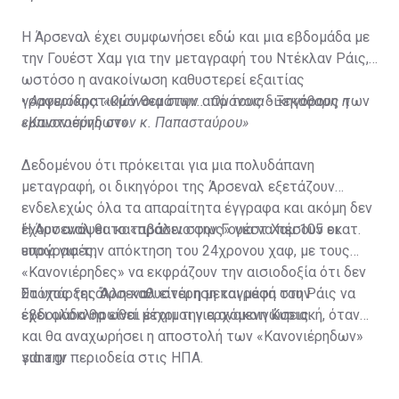
Η Άρσεναλ έχει συμφωνήσει εδώ και μια εβδομάδα με
την Γουέστ Χαμ για την μεταγραφή του Ντέκλαν Ράις,
ωστόσο η ανακοίνωση καθυστερεί εξαιτίας
γραφειοκρατικών θεμάτων από τους δικηγόρους των
•
Αργυρίδης: «Ομόνοια στην... Ομόνοια - Ξεκάθαρη η
«Κανονιέρηδων».
εμπιστοσύνη στον κ. Παπασταύρου»
Δεδομένου ότι πρόκειται για μια πολυδάπανη
μεταγραφή, οι δικηγόροι της Άρσεναλ εξετάζουν
ενδελεχώς όλα τα απαραίτητα έγγραφα και ακόμη δεν
έχουν ανάψει το «πράσινο φως» για να πέσουν οι
Η Άρσεναλ θα καταβάλει στην Γουέστ Χαμ 105 εκατ.
υπογραφές.
ευρώ για την απόκτηση του 24χρονου χαφ, με τους
«Κανονιέρηδες» να εκφράζουν την αισιοδοξία ότι δεν
θα υπάρξει άλλη καθυστέρηση και μέσα στην
Στόχος της Άρσεναλ είναι η μεταγραφή του Ράις να
εβδομάδα θα είναι έτοιμοι για ανακοινώσεις.
έχει ολοκληρωθεί μέχρι την ερχόμενη Κυριακή, όταν
και θα αναχωρήσει η αποστολή των «Κανονιέρηδων»
για την περιοδεία στις ΗΠΑ.
sdna.gr