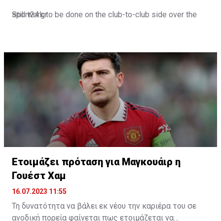
Still work to be done on the club-to-club side over the
sport24.gr
next 24-48 hours.
Not a done deal yet, but Mahrez is keen on the move and
Al-Ahli hope to move fast.🇸🇦
pic.twitter.com/Z0SmniQXIP
— Ben Jacobs (@JacobsBen)
July 15, 2023
Ετοιμάζει πρόταση για Μαγκουάιρ η
Γουέστ Χαμ
16.07.2023 11:55
Τη δυνατότητα να βάλει εκ νέου την καριέρα του σε
ανοδική πορεία φαίνεται πως ετοιμάζεται να