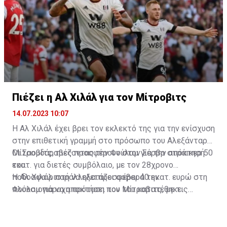
Ισπανός στόπερ.
Πιέζει η Αλ Χιλάλ για τον Μίτροβιτς
14.07.2023 10:07
Η Αλ Χιλάλ έχει βρει τον εκλεκτό της για την ενίσχυση
στην επιθετική γραμμή στο πρόσωπο του Αλεξάνταρ
Μίτροβιτς, πιέζοντας την Φούλαμ για την απόκτησή
Οι Σαουδάραβες προσφέρουν στον Σέρβο στράικερ 50
του.
εκατ. για διετές συμβόλαιο, με τον 28χρονο
ποδοσφαιριστή να εξετάζει σοβαρά την
Η Αλ Χιλάλ παράλληλα προσφέρει 40 εκατ. ευρώ στη
πλουσιοπάροχη πρόταση που του κατατέθηκε.
Φούλαμ για να αποκτήσει τον Μίτροβιτς, με τις
επαφές των δύο ομάδων να βρίσκονται σε καλό
δρόμο, σύμφωνα με τα αγγλικά ΜΜΕ.