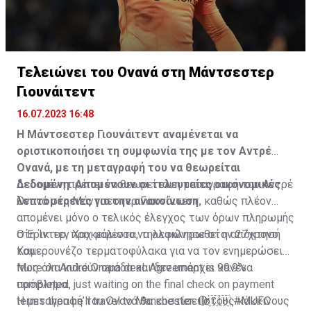
Τελειώνει του Ονανά στη Μάντσεστερ
Γιουνάιτεντ
16.07.2023 16:48
Η Μάντσεστερ Γιουνάιτεντ αναμένεται να
οριστικοποιήσει τη συμφωνία της με τον Αντρέ
Ονανά, με τη μεταγραφή του να θεωρείται
δεδομένη. Απομένουν οι τελευταίες οικονομικές
Δεδομένη πρέπει να θεωρείται η μεταγραφή του Αντρέ
λεπτομέρειες για την ανακοίνωση.
Ονανά στη Μάντσεστερ Γιουνάιτεντ, καθώς πλέον
απομένει μόνο ο τελικός έλεγχος των όρων πληρωμής
στη Ίντερ, προκειμένου να ολοκληρωθεί η απόκτησή
Ο Έρικ τεν Χαχ μάλιστα, τηλεφώνησε στον 27χρονο
του.
Καμερουνέζο τερματοφύλακα για να τον ενημερώσει
πως όλα κυλούν ομάδα και δεν υπάρχει κανένα
More on André Onana deal. Agreement is 99.9%
πρόβλημα.
completed, just waiting on the final check on payment
terms then he’ll travel to Manchester. 🔴🇨🇲
Η μεταγραφή του Ονανά θα κοστίσει στους κόκκινους
#MUFC