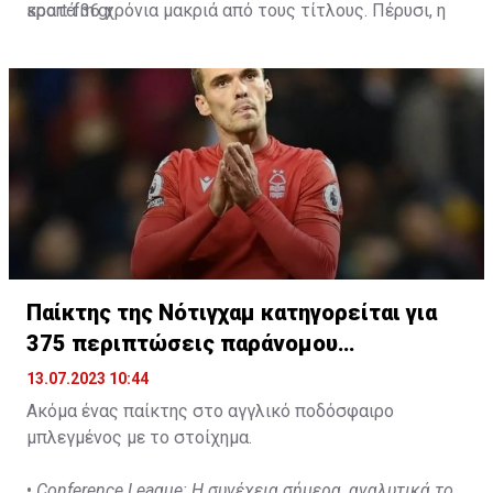
κρατά 36 χρόνια μακριά από τους τίτλους. Πέρυσι, η
sport-fm.gr
Αλ Ετιφάκ τερμάτισε 7η στο πρωτάθλημα της
Σαουδικής Αραβίας, με 10 νίκες, 7 ισοπαλίες και 13
ήττες, συγκεντρώνοντας, συνολικά, 37 βαθμούς.
Παίκτης της Νότιγχαμ κατηγορείται για
375 περιπτώσεις παράνομου
στοιχηματισμού
13.07.2023 10:44
Ακόμα ένας παίκτης στο αγγλικό ποδόσφαιρο
μπλεγμένος με το στοίχημα.
•
Conference League: Η συνέχεια σήμερα, αναλυτικά το