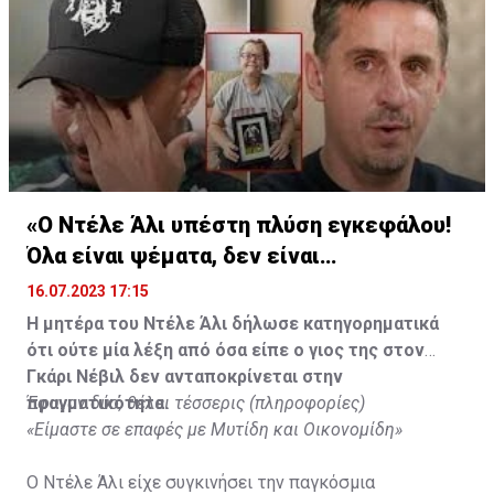
«Ο Ντέλε Άλι υπέστη πλύση εγκεφάλου!
Όλα είναι ψέματα, δεν είναι
υιοθετημένος»
16.07.2023 17:15
Η μητέρα του Ντέλε Άλι δήλωσε κατηγορηματικά
ότι ούτε μία λέξη από όσα είπε ο γιος της στον
Γκάρι Νέβιλ δεν ανταποκρίνεται στην
πραγματικότητα.
Έφυγαν δύο, θέλει τέσσερις (πληροφορίες)
«Είμαστε σε επαφές με Μυτίδη και Οικονομίδη»
Ο Ντέλε Άλι είχε συγκινήσει την παγκόσμια