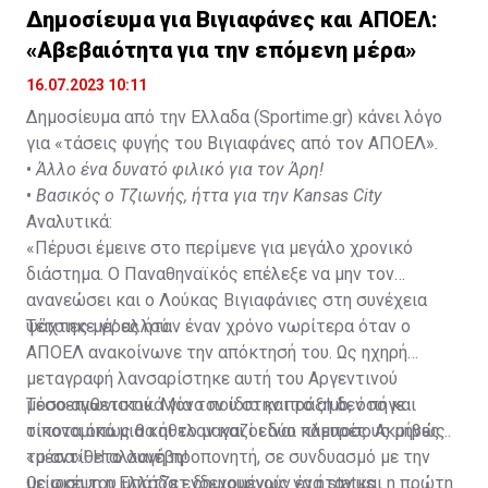
Δημοσίευμα για Βιγιαφάνες και ΑΠΟΕΛ:
«Αβεβαιότητα για την επόμενη μέρα»
16.07.2023 10:11
Δημοσίευμα από την Ελλαδα (Sportime.gr) κάνει λόγο
για «τάσεις φυγής του Βιγιαφάνες από τον ΑΠΟΕΛ».
•
Άλλο ένα δυνατό φιλικό για τον Άρη!
•
Βασικός ο Τζιωνής, ήττα για την Kansas City
Αναλυτικά:
«Πέρυσι έμεινε στο περίμενε για μεγάλο χρονικό
διάστημα. Ο Παναθηναϊκός επέλεξε να μην τον
ανανεώσει και ο Λούκας Βιγιαφάνιες στη συνέχεια
ψάχτηκε γι’ αλλού.
Τέτοιες μέρες ήταν έναν χρόνο νωρίτερα όταν ο
ΑΠΟΕΛ ανακοίνωνε την απόκτησή του. Ως ηχηρή
μεταγραφή λανσαρίστηκε αυτή του Αργεντινού
μεσοεπιθετικού. Μόνο που στην πράξη δεν πήγε
Τόσο αγωνιστικά για τον ίδιο και το club, όσο και
τίποτα όπως θα ήθελαν και οι δύο πλευρές. Ακριβώς
οικονομικά μια και το μαγαζί είναι κάμποσους μήνες
το αντίθετο συνέβη!
«μέσα»! Η αλλαγή προπονητή, σε συνδυασμό με την
μείωση του μπάτζετ δημιουργούν ένα status
Ως σκέψη η Ελλάδα ενδεχομένως να ήταν και η πρώτη