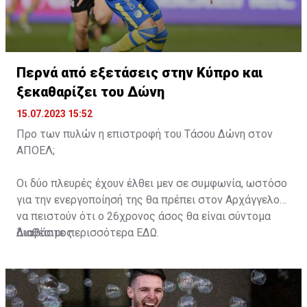
Περνά από εξετάσεις στην Κύπρο και
ξεκαθαρίζει του Δώνη
15.07.2023 15:52
Προ των πυλών η επιστροφή του Τάσου Δώνη στον
ΑΠΟΕΛ;
Οι δύο πλευρές έχουν έλθει μεν σε συμφωνία, ωστόσο
για την ενεργοποίησή της θα πρέπει στον Αρχάγγελο
να πειστούν ότι ο 26χρονος άσος θα είναι σύντομα
διαθέσιμος.
Διαβάστε περισσότερα
ΕΔΩ
.