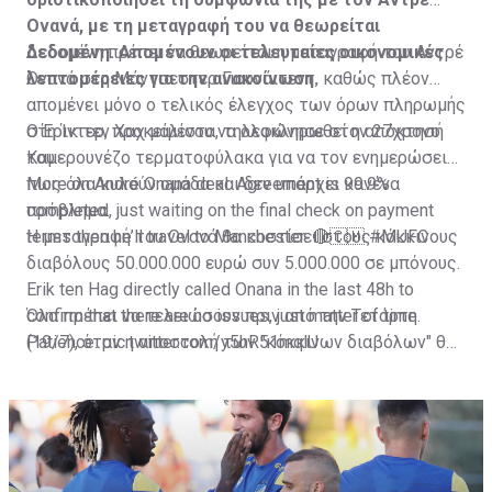
Ονανά, με τη μεταγραφή του να θεωρείται
δεδομένη. Απομένουν οι τελευταίες οικονομικές
Δεδομένη πρέπει να θεωρείται η μεταγραφή του Αντρέ
λεπτομέρειες για την ανακοίνωση.
Ονανά στη Μάντσεστερ Γιουνάιτεντ, καθώς πλέον
απομένει μόνο ο τελικός έλεγχος των όρων πληρωμής
στη Ίντερ, προκειμένου να ολοκληρωθεί η απόκτησή
Ο Έρικ τεν Χαχ μάλιστα, τηλεφώνησε στον 27χρονο
του.
Καμερουνέζο τερματοφύλακα για να τον ενημερώσει
πως όλα κυλούν ομάδα και δεν υπάρχει κανένα
More on André Onana deal. Agreement is 99.9%
πρόβλημα.
completed, just waiting on the final check on payment
terms then he’ll travel to Manchester. 🔴🇨🇲
Η μεταγραφή του Ονανά θα κοστίσει στους κόκκινους
#MUFC
διαβόλους 50.000.000 ευρώ συν 5.000.000 σε μπόνους.
Erik ten Hag directly called Onana in the last 48h to
confirm that there are no issues, just matter of time.
Όλα πρέπει να τελειώσουν πριν από την Τετάρτη
Patience.
(19/7), όταν η αποστολή των "κόκκινων διαβόλων" θα
pic.twitter.com/y5hR51mqlU
— Fabrizio Romano (@FabrizioRomano)
αναχωρήσει για περιοδεία στις ΗΠΑ.
July 16, 2023