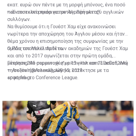
εκατ. ευρώ συν πέντε με τη μορφή μπόνους, ένα ποσό
που αποτελεί ρεκόρ για μεταγραφή μεταξύ αγγλικών
•
«Έντυσε» στα πράσινα τον Άλι Ρέινολντς!
συλλόγων.
Να θυμίσουμε ότι η Γουέστ Χαμ είχε ανακοινώσει
νωρίτερα την αποχώρηση του Άγγλου μέσου και ήταν
θέμα χρόνου η επισημοποίηση της συμφωνίας με την
ομάδα του Μικέλ Αρτέτα.
Ο Ράις αποτελεί παιδί των ακαδημιών της Γουέστ Χαμ
και από το 2017 αγωνίζεται στην πρώτη ομάδα,
μέτρησε 245 συμμετοχές με 15 γκολ και 13 ασίστ, ενώ
Finalising the paperwork ✍️
pic.twitter.com/LDeDc52Mnj
τη σεζόν που ολοκληρώθηκε κατέκτησε με τα
— Arsenal (@Arsenal)
July 15, 2023
«σφυριά» το Conference League.
sport-fm.gr