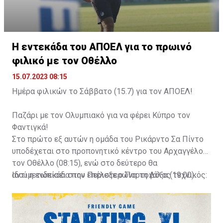
Η εντεκάδα του ΑΠΟΕΛ για το πρωινό
φιλικό με τον Οθέλλο
15.07.2023 08:15
Ημέρα φιλικών το Σάββατο (15.7) για τον ΑΠΟΕΛ!
Παζάρι με τον Ολυμπιακό για να φέρει Κύπρο τον
Φαντιγκά!
Στο πρώτο εξ αυτών η ομάδα του Ρικάρντο Σα Πίντο
υποδέχεται στο προπονητικό κέντρο του Αρχαγγέλου
τον Οθέλλο (08:15), ενώ στο δεύτερο θα
αντιμετωπίσει στην Περιστερώνα τη Δόξα (19:00).
Ιδού η ενδεκάδα που επέλεξε ο Πορτογάλος τεχνικός: