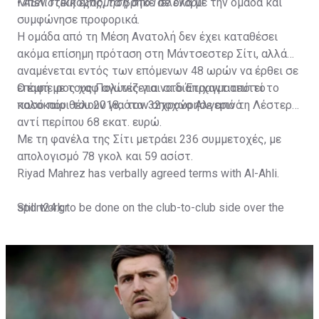
Μπεν Τζέικομπς, τα βρήκε σε όλα με την ομάδα και
•
ΑΕΛίστικη εξόρμηση στο Πελένδρι!
συμφώνησε προφορικά.
Η ομάδα από τη Μέση Ανατολή δεν έχει καταθέσει
ακόμα επίσημη πρόταση στη Μάντσεστερ Σίτι, αλλά
αναμένεται εντός των επόμενων 48 ωρών να έρθει σε
επαφή με τους Πολίτες για να διαπραγματευτεί το
Ο έμπειρος χαφ αγωνίζεται στο Έτιχαντ από το
ποσό που θέλουν για τον 32χρονο Αλγερινό.
καλοκαίρι του 2018, όταν αποχώρησε από τη Λέστερ
αντί περίπου 68 εκατ. ευρώ.
Με τη φανέλα της Σίτι μετράει 236 συμμετοχές, με
απολογισμό 78 γκολ και 59 ασίστ.
Riyad Mahrez has verbally agreed terms with Al-Ahli.
Still work to be done on the club-to-club side over the
sport24.gr
next 24-48 hours.
Not a done deal yet, but Mahrez is keen on the move and
Al-Ahli hope to move fast.🇸🇦
pic.twitter.com/Z0SmniQXIP
— Ben Jacobs (@JacobsBen)
July 15, 2023