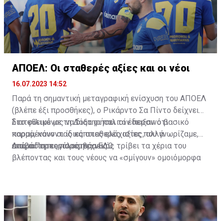
ΑΠΟΕΛ: Οι σταθερές αξίες και οι νέοι
16.07.2023 14:52
Παρά τη σημαντική μεταγραφική ενίσχυση του ΑΠΟΕΛ
(βλέπε έξι προσθήκες), ο Ρικάρντο Σα Πίντο δείχνει
διατεθειμένος να διατηρήσει τον περσινό βασικό
Στο φιλικό με τη Δόξα οι παλιοί έδειξαν ότι
κορμό, κάνοντας κάποιες ελάχιστες, αλλά
παραμένουν οι ίδιες σταθερές αξίες που γνωρίζαμε,
απαραίτητες παρεμβάσεις.
ενώ ο Πορτογάλος τεχνικός τρίβει τα χέρια του
Διαβάστε περισσότερα
ΕΔΩ
.
βλέποντας και τους νέους να «σμίγουν» ομοιόμορφα
στο γήπεδο με το περσινό ρόστερ.