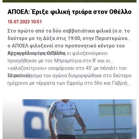
ΑΠΟΕΛ: Έριξε φιλική τριάρα στον Οθέλλο
15.07.2023 10:51
Στο πρώτο από τα δύο σαββατιάτικα φιλικά (σ.σ. το
δεύτερο με τη Δόξα στις 19:00, στην Περιστερώνα)
ο ΑΠΟΕΛ φιλοξενεί στο προπονητικό κέντρο του
Αρχαγγέλου τον Οθέλλο.
Κάτω από αφόρητη ζέστη οι φιλοξενούμενοι
προηγήθηκαν με τον Μπραμπίγια στο 8' και οι
«γαλαζοκίτρινοι» ισοφάρισαν στο 45' με πέναλτι του
Μαρκίνιος.
Το αποτέλεσμα του αγώνα διαμορφώθηκε στο δεύτερο
ημίχρονο με τέρματα των Εφραίμ στο 56ο και Γαβριήλ
στο 74ο λεπτό