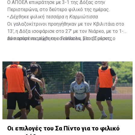
Ο ΑΠΟΕΛ επικράτησε με 3-1 της Δόξας στην
Περιστερώνα, στο δεύτερο φιλικό της ημέρας.
•
Δέχθηκε φιλική τεσσάρα η Καρμιώτισσα
Οι γαλαζοκίτρινοι προηγήθηκαν με τον Κβιλιτάια στο
13', η Δόξα ισοφάρισε στο 27' με τον Νιάρκο, με το 1-1
να παραμένει μέχρι την ανάπαυλα. Στο β' μέρος, ο
Δύο ασίστ πιστώθηκε ο Γουίλσον, μία ο Σούσιτς.
Σαρφό ξανάβαλε μπροστά τον ΑΠΟΕΛ στο 51' ενώ το
τελικό αποτέλεσμα διαμόρφωσε ο Κβιλιτάια στο 85'.
Οι επιλογές του Σα Πίντο για το φιλικό