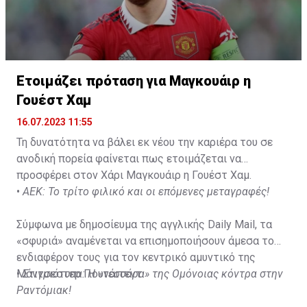
Ετοιμάζει πρόταση για Μαγκουάιρ η
Γουέστ Χαμ
16.07.2023 11:55
Τη δυνατότητα να βάλει εκ νέου την καριέρα του σε
ανοδική πορεία φαίνεται πως ετοιμάζεται να
προσφέρει στον Χάρι Μαγκουάιρ η Γουέστ Χαμ.
•
ΑΕΚ: Το τρίτο φιλικό και οι επόμενες μεταγραφές!
Σύμφωνα με δημοσίευμα της αγγλικής Daily Mail, τα
«σφυριά» αναμένεται να επισημοποιήσουν άμεσα το
ενδιαφέρον τους για τον κεντρικό αμυντικό της
Μάντσεστερ Γιουνάιτεντ.
•
Στιγμιότυπα: H «τεσσάρα» της Ομόνοιας κόντρα στην
Ραντόμιακ!