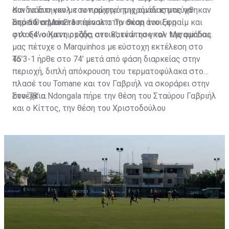
Και τα δυο γκολ του πρώτου ημιχρόνου επιτεύχθηκαν
συνδυάστηκαν με τον αρχηγό της ομάδας μας να
από το σημείο του πέναλτι. Το σκορ άνοιξε η
σημειώνει το 2-1.
Στο 61’ ο Moreira πέρασε στην θέση του Εφραίμ και
φιλοξενούμενη ομάδα στο 8’, ενώ το γκολ της ομάδας
στο 64’ ο Καττιρτζής, αντικατέστησε τον Marquinhos.
μας πέτυχε ο Marquinhos με εύστοχη εκτέλεση στο
45’.
Το 3-1 ήρθε στο 74’ μετά από φάση διαρκείας στην
περιοχή, διπλή απόκρουση του τερματοφύλακα στο
πλασέ του Tomane και τον Γαβριήλ να σκοράρει στην
συνέχεια.
Στο 78’ ο Ndongala πήρε την θέση του Σταύρου Γαβριήλ
και ο Κίττος, την θέση του Χριστοδούλου