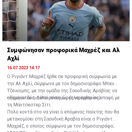
Συμφώνησαν προφορικά Μαχρέζ και Αλ
Αχλί
16.07.2023 14:17
Ο Ριγιάντ Μαχρέζ ήρθε σε προφορική συμφωνία με
την Αλ Αχλί, σύμφωνα με τον δημοσιογράφο Μπεν
Τζέικομπς, με την ομάδα της Σαουδικής Αραβίας να
αναμένεται τις επόμενες ώρες να έρθει σε επαφή με
•
Έφυγαν δύο, θέλει τέσσερις (πληροφορίες)
τη Μάντσεστερ Σίτι.
Πολύ κοντά στο να γίνει ο επόμενος παίκτης που θα
μετακομίσει στη Σαουδική Αραβία είναι ο Ριγιάντ
Μαχρέζ, ο οποίος σύμφωνα με τον δημοσιογράφο,