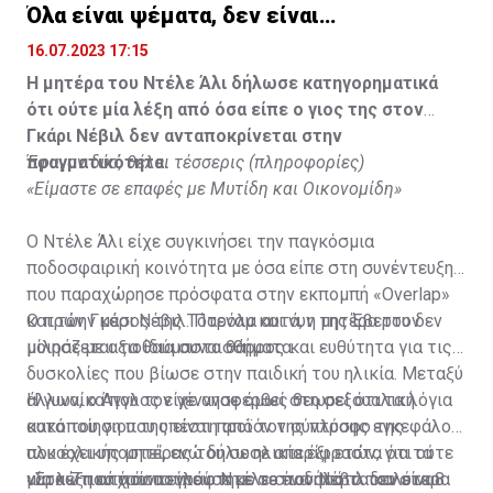
Όλα είναι ψέματα, δεν είναι
υιοθετημένος»
16.07.2023 17:15
Η μητέρα του Ντέλε Άλι δήλωσε κατηγορηματικά
ότι ούτε μία λέξη από όσα είπε ο γιος της στον
Γκάρι Νέβιλ δεν ανταποκρίνεται στην
πραγματικότητα.
Έφυγαν δύο, θέλει τέσσερις (πληροφορίες)
«Είμαστε σε επαφές με Μυτίδη και Οικονομίδη»
Ο Ντέλε Άλι είχε συγκινήσει την παγκόσμια
ποδοσφαιρική κοινότητα με όσα είπε στη συνέντευξη
που παραχώρησε πρόσφατα στην εκπομπή «Overlap»
και τον Γκάρι Νέβιλ. Παρόλα αυτά, η μητέρα του δεν
Ο πρώην μέσος της Τότεναμ και νυν της Έβερτον
μοιράζεται τα ίδια συναισθήματα.
μίλησε με αξιοθαύμαστο θάρρος και ευθύτητα για τις
δυσκολίες που βίωσε στην παιδική του ηλικία. Μεταξύ
άλλων, ο Άγγλος είχε αναφερθεί στη σεξουαλική
Η γυναίκα που τον γέννησε όμως θεωρεί ότι τα λόγια
κακοποίηση που υπέστη από τον σύντροφο της
αυτά του γιου της είναι προϊόν της πλύσης εγκεφάλου
αλκοολικής μητέρας του σε ηλικία έξι ετών, για τα
που έχει υποστεί, ενώ δήλωσε απερίφραστα ότι ούτε
ναρκωτικά που πουλούσε με το ποδήλατό του στα 8
μία λέξη από όσα είπε ο Ντέλε στον Νέβιλ δεν είναι
«Στα 7 του χρόνια γράφτηκε σε ένα από τα καλύτερα