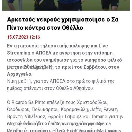
Αρκετούς νεαρούς χρησιμοποίησε ο Σα
Πίντο κόντρα στον Οθέλλο
15.07.2023 12:16
Εν τη απουσία τηλεοπτικής κάλυψης και Live
Streaming ο ΑΠΟΕΛ με ανάρτηση στην επίσημη
ιστοσελίδα του ενημέρωσε για το νικηφόρο φιλικό
με τον Οθέλλο (3-1), το πρωί του Σαββάτου, στον
Η σχετική ενημέρωση:
Αρχάγγελο.
Νίκη με 3-1, για τον ΑΠΟΕΛ στο πρώτο φιλικό της
ημέρας απέναντι στον Οθέλλο Αθηαίνου.
Ο Ricardo Sa Pinto επέλεξε τους Χριστοδούλου,
Θεοδώρου, Πολυκάρπου, Καραμανώλη, Jefte, Fawaz,
Βρόντη, Villafanez, Εφραίμ, Γαβριήλ και Tomane για την
αρχική ενδεκάδα. Στο 40’ αντικατέστησε τον
Με την έναρξη του δεύτερου ημιχρόνου, ο Djiama
Villafanez, περνώντας στην θέση του, τον Marquinhos.
αντικατέστησε τον Jefte. Στο 56’ Εφραίμ και Tomane