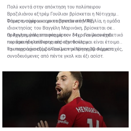
Πολύ κοντά στην απόκτηση του πολύπειρου
Βραζιλιάνου εξτρέμ Γουίλιαν βρίσκεται η Νότιγχαμ
Φόρεστ, σύμφωνα με τα βρετανικά ΜΜΕ.
Όπως αναφέρουν αρκετά media στην Αγγλία, η ομάδα
ιδιοκτησίας του Βαγγέλη Μαρινάκη, βρίσκεται σε
προχωρημένες επαφές με τον 34χρονο μεσοεπιθετικό
Οι Άγγλοι, μάλιστα αναφέρουν ότι ο Γουίλιαν έχει
που έμεινε ελεύθερος από την Φούλαμ.
περάσει ήδη από ιατρικές εξετάσεις και είναι έτοιμος
να υπογράψει συμβόλαιο με την Νότιγχαμ Φόρεστ.
Την περσινή σεζόν, ο Γουίλιαν μέτρησε 30 συμμετοχές,
συνοδευόμενες από πέντε γκολ και έξι ασίστ.