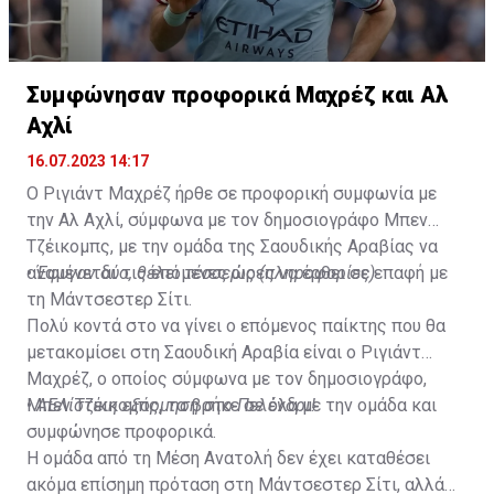
Συμφώνησαν προφορικά Μαχρέζ και Αλ
Αχλί
16.07.2023 14:17
Ο Ριγιάντ Μαχρέζ ήρθε σε προφορική συμφωνία με
την Αλ Αχλί, σύμφωνα με τον δημοσιογράφο Μπεν
Τζέικομπς, με την ομάδα της Σαουδικής Αραβίας να
αναμένεται τις επόμενες ώρες να έρθει σε επαφή με
•
Έφυγαν δύο, θέλει τέσσερις (πληροφορίες)
τη Μάντσεστερ Σίτι.
Πολύ κοντά στο να γίνει ο επόμενος παίκτης που θα
μετακομίσει στη Σαουδική Αραβία είναι ο Ριγιάντ
Μαχρέζ, ο οποίος σύμφωνα με τον δημοσιογράφο,
Μπεν Τζέικομπς, τα βρήκε σε όλα με την ομάδα και
•
ΑΕΛίστικη εξόρμηση στο Πελένδρι!
συμφώνησε προφορικά.
Η ομάδα από τη Μέση Ανατολή δεν έχει καταθέσει
ακόμα επίσημη πρόταση στη Μάντσεστερ Σίτι, αλλά