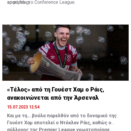
«σφυριά» το Conference League.
sport-fm.gr
«Τέλος» από τη Γουέστ Χαμ ο Ράις,
ανακοινώνεται από την Άρσεναλ
15.07.2023 12:54
Και με τη... βούλα παρελθόν από το δυναμικό της
Γουέστ Χαμ αποτελεί ο Ντέκλαν Ράις, καθώς ο
σύλλογος της Premier League γνωστοποίησε