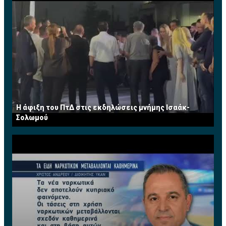
Η άφιξη του ΠτΔ στις εκδηλώσεις μνήμης Ισαάκ-
Σολωμού