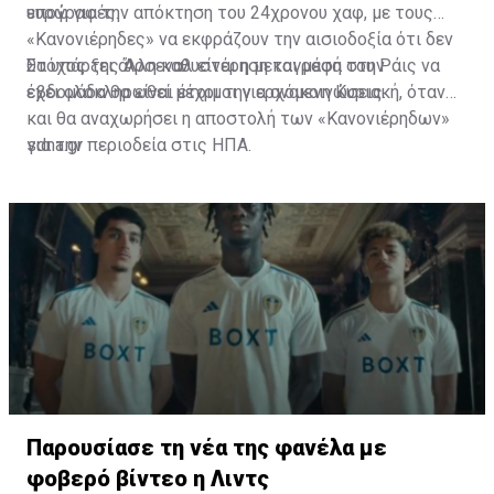
υπογραφές.
ευρώ για την απόκτηση του 24χρονου χαφ, με τους
«Κανονιέρηδες» να εκφράζουν την αισιοδοξία ότι δεν
θα υπάρξει άλλη καθυστέρηση και μέσα στην
Στόχος της Άρσεναλ είναι η μεταγραφή του Ράις να
εβδομάδα θα είναι έτοιμοι για ανακοινώσεις.
έχει ολοκληρωθεί μέχρι την ερχόμενη Κυριακή, όταν
και θα αναχωρήσει η αποστολή των «Κανονιέρηδων»
για την περιοδεία στις ΗΠΑ.
sdna.gr
Παρουσίασε τη νέα της φανέλα με
φοβερό βίντεο η Λιντς