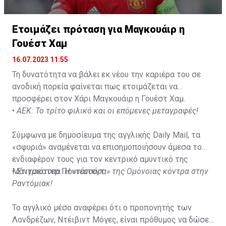
Ετοιμάζει πρόταση για Μαγκουάιρ η
Γουέστ Χαμ
16.07.2023 11:55
Τη δυνατότητα να βάλει εκ νέου την καριέρα του σε
ανοδική πορεία φαίνεται πως ετοιμάζεται να
προσφέρει στον Χάρι Μαγκουάιρ η Γουέστ Χαμ.
•
ΑΕΚ: Το τρίτο φιλικό και οι επόμενες μεταγραφές!
Σύμφωνα με δημοσίευμα της αγγλικής Daily Mail, τα
«σφυριά» αναμένεται να επισημοποιήσουν άμεσα το
ενδιαφέρον τους για τον κεντρικό αμυντικό της
Μάντσεστερ Γιουνάιτεντ.
•
Στιγμιότυπα: H «τεσσάρα» της Ομόνοιας κόντρα στην
Ραντόμιακ!
To αγγλικό μέσο αναφέρει ότι ο προπονητής των
Λονδρέζων, Ντέιβιντ Μόγες, είναι πρόθυμος να δώσει