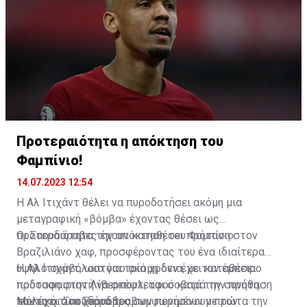
Προτεραιότητα η απόκτηση του
Φαμπίνιο!
14.07.2023 12:54
Η Αλ Ιτιχάντ θέλει να πυροδοτήσει ακόμη μια
μεταγραφική «βόμβα» έχοντας θέσει ως
προτεραιότητα την απόκτηση του Φαμπίνιο.
Οι Σαουδάραβες έχουν καταθέσει πρόταση στον
Βραζιλιάνο χαφ, προσφέροντας του ένα ιδιαίτερα
υψηλό συμβόλαιο για τρία χρόνια, με τον έμπειρο
Η Αλ Ιτιχάντ, ωστόσο ακόμη δεν έχει καταθέσει
ποδοσφαιριστή να σκέφτεται σοβαρά την πρόταση
πρόταση στην Λίβερπουλ, αφού κατά την συνήθη
που έχει στα χέρια του.
τακτική των Σαουδάραβων περιμένουν πρώτα την
Μόλις οι Σαουδάραβες συμφωνήσουν με τον