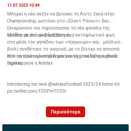
11.07.2023 10:49
Μπορεί η νέα σεζόν να βρίσκει τη Λιντς ξανά στην
Championship, ωστόσο στο «Έλαντ Ρόουντ» δεν...
ξενερώνουν και παρουσίασαν τη νέα φανέλα της
ομάδας με ένα φοβερό βίντεο.
Μπάλα σε υπόγεια διάβαση, ένα εκτυφλωτικό φως
στη μέση του γηπέδου των «παγωνιών» και... μπόλικο
βιολί συνθέτουν το σκηνικό, με το βίντεο να αποσπά
από τα πρώτα λεπτά δημοσίευσής του διθυραμβικά
Κάτι αντίστοιχο ισχύει και για τη φανέλα, την οποία
σχόλια.
δημιούργησε η Adidas.
Introducing our new
@adidasfootball
2023/24 home kit
pic.twitter.com/FESPmTCS5I
— Leeds United (@LUFC)
July 11, 2023
Περισσότερα