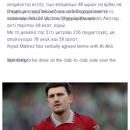
αναμένεται εντός των επόμενων 48 ωρών να έρθει σε
επαφή με τους Πολίτες για να διαπραγματευτεί το
Ο έμπειρος χαφ αγωνίζεται στο Έτιχαντ από το
ποσό που θέλουν για τον 32χρονο Αλγερινό.
καλοκαίρι του 2018, όταν αποχώρησε από τη Λέστερ
αντί περίπου 68 εκατ. ευρώ.
Με τη φανέλα της Σίτι μετράει 236 συμμετοχές, με
απολογισμό 78 γκολ και 59 ασίστ.
Riyad Mahrez has verbally agreed terms with Al-Ahli.
Still work to be done on the club-to-club side over the
sport24.gr
next 24-48 hours.
Not a done deal yet, but Mahrez is keen on the move and
Al-Ahli hope to move fast.🇸🇦
pic.twitter.com/Z0SmniQXIP
— Ben Jacobs (@JacobsBen)
July 15, 2023