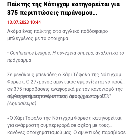
Παίκτης της Νότιγχαμ κατηγορείται για
375 περιπτώσεις παράνομου
στοιχηματισμού
13.07.2023 10:44
Ακόμα ένας παίκτης στο αγγλικό ποδόσφαιρο
μπλεγμένος με το στοίχημα.
•
Conference League: Η συνέχεια σήμερα, αναλυτικά το
πρόγραμμα
Σε μεγάλους μπελάδες ο Χάρι Τόφολο της Νότιγχαμ
Φόρεστ. Ο 27χρονος αμυντικός εμφανίζεται να προέβη
σε 375 παραβάσεις αναφορικά με τον κανονισμό της
αγγλικής ομοσπονδίας περί στοιχηματισμού.
•
Ανατροπή στην περίπτωση Αραούχο στην ΑΕΚ!
(Δημοσίευμα)
«Ο Χάρι Τοφόλο της Νότιγχαμ Φόρεστ κατηγορείται
για ανάρμοστη συμπεριφορά σε σχέση με τους
κανόνες στοιχηματισμού μας. Ο αμυντικός παραβίασε