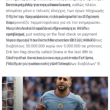
λεπτομέρειες για την ανακοίνωση.
Ονανά στη Μάντσεστερ Γιουνάιτεντ, καθώς πλέον
απομένει μόνο ο τελικός έλεγχος των όρων πληρωμής
στη Ίντερ, προκειμένου να ολοκληρωθεί η απόκτησή
Ο Έρικ τεν Χαχ μάλιστα, τηλεφώνησε στον 27χρονο
του.
Καμερουνέζο τερματοφύλακα για να τον ενημερώσει
πως όλα κυλούν ομάδα και δεν υπάρχει κανένα
More on André Onana deal. Agreement is 99.9%
πρόβλημα.
completed, just waiting on the final check on payment
terms then he’ll travel to Manchester. 🔴🇨🇲
Η μεταγραφή του Ονανά θα κοστίσει στους κόκκινους
#MUFC
διαβόλους 50.000.000 ευρώ συν 5.000.000 σε μπόνους.
Erik ten Hag directly called Onana in the last 48h to
confirm that there are no issues, just matter of time.
Όλα πρέπει να τελειώσουν πριν από την Τετάρτη
Patience.
(19/7), όταν η αποστολή των "κόκκινων διαβόλων" θα
pic.twitter.com/y5hR51mqlU
— Fabrizio Romano (@FabrizioRomano)
αναχωρήσει για περιοδεία στις ΗΠΑ.
July 16, 2023