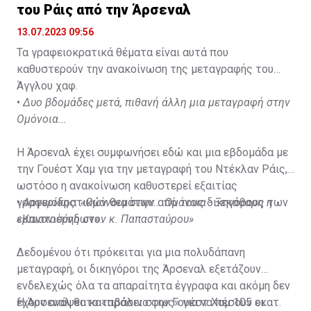
του Ράις από την Άρσεναλ
13.07.2023 09:56
Τα γραφειοκρατικά θέματα είναι αυτά που
καθυστερούν την ανακοίνωση της μεταγραφής του
Άγγλου χαφ.
•
Δυο βδομάδες μετά, πιθανή άλλη μια μεταγραφή στην
Ομόνοια...
Η Άρσεναλ έχει συμφωνήσει εδώ και μια εβδομάδα με
την Γουέστ Χαμ για την μεταγραφή του Ντέκλαν Ράις,
ωστόσο η ανακοίνωση καθυστερεί εξαιτίας
γραφειοκρατικών θεμάτων από τους δικηγόρους των
•
Αργυρίδης: «Ομόνοια στην... Ομόνοια - Ξεκάθαρη η
«Κανονιέρηδων».
εμπιστοσύνη στον κ. Παπασταύρου»
Δεδομένου ότι πρόκειται για μια πολυδάπανη
μεταγραφή, οι δικηγόροι της Άρσεναλ εξετάζουν
ενδελεχώς όλα τα απαραίτητα έγγραφα και ακόμη δεν
έχουν ανάψει το «πράσινο φως» για να πέσουν οι
Η Άρσεναλ θα καταβάλει στην Γουέστ Χαμ 105 εκατ.