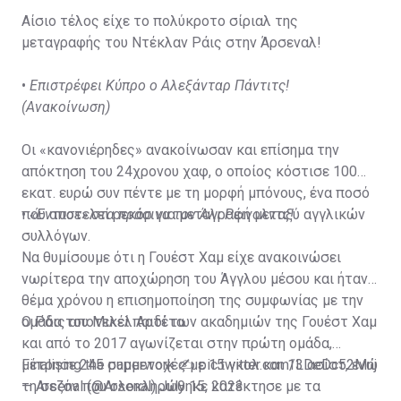
Αίσιο τέλος είχε το πολύκροτο σίριαλ της
μεταγραφής του Ντέκλαν Ράις στην Άρσεναλ!
•
Επιστρέφει Κύπρο ο Αλεξάνταρ Πάντιτς!
(Ανακοίνωση)
Οι «κανονιέρηδες» ανακοίνωσαν και επίσημα την
απόκτηση του 24χρονου χαφ, ο οποίος κόστισε 100
εκατ. ευρώ συν πέντε με τη μορφή μπόνους, ένα ποσό
που αποτελεί ρεκόρ για μεταγραφή μεταξύ αγγλικών
•
«Έντυσε» στα πράσινα τον Άλι Ρέινολντς!
συλλόγων.
Να θυμίσουμε ότι η Γουέστ Χαμ είχε ανακοινώσει
νωρίτερα την αποχώρηση του Άγγλου μέσου και ήταν
θέμα χρόνου η επισημοποίηση της συμφωνίας με την
ομάδα του Μικέλ Αρτέτα.
Ο Ράις αποτελεί παιδί των ακαδημιών της Γουέστ Χαμ
και από το 2017 αγωνίζεται στην πρώτη ομάδα,
μέτρησε 245 συμμετοχές με 15 γκολ και 13 ασίστ, ενώ
Finalising the paperwork ✍️
pic.twitter.com/LDeDc52Mnj
τη σεζόν που ολοκληρώθηκε κατέκτησε με τα
— Arsenal (@Arsenal)
July 15, 2023