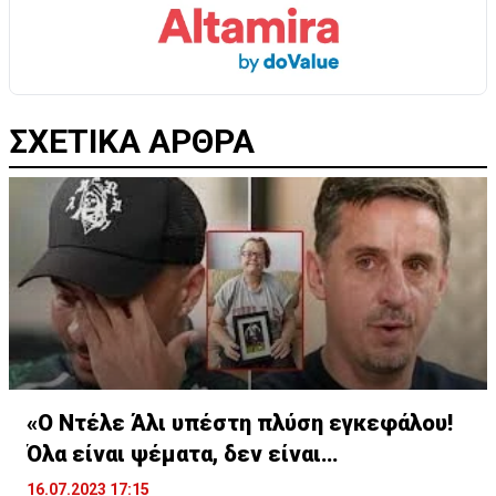
ΣΧΕΤΙΚΑ ΑΡΘΡΑ
«Ο Ντέλε Άλι υπέστη πλύση εγκεφάλου!
Όλα είναι ψέματα, δεν είναι
υιοθετημένος»
16.07.2023 17:15