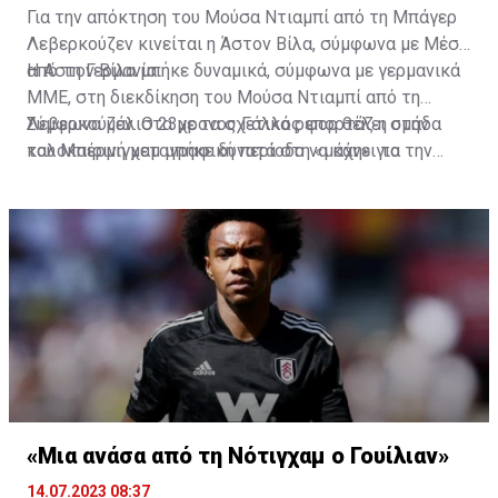
Για την απόκτηση του Μούσα Ντιαμπί από τη Μπάγερ
Λεβερκούζεν κινείται η Άστον Βίλα, σύμφωνα με Μέσα
από τη Γερμανία.
Η Αστον Βίλα μπήκε δυναμικά, σύμφωνα με γερμανικά
ΜΜΕ, στη διεκδίκηση του Μούσα Ντιαμπί από τη
Λεβερκούζεν. Ο 23χρονος Γάλλος φορ θέλει στην
Σύμφωνα μάλιστα με τα σχετικά ρεπορτάζ η ομάδα
καλοκαιρινή μεταγραφική περίοδο να κάνει το
του Μπέρμιγχαμ μπήκε δυνατά στη «μάχη» για την
επόμενο βήμα στην καριέρα του.
απόκτηση του, καθώς προσφέρει 55 εκατ. ευρώ και η
γερμανική ομάδα είναι έτοιμη ν' αποδεχθεί την
πρόταση, με τον ίδιο τον Ντιαμπί να έχει πρόταση από
τους «χωριάτες» για τετραετές συμβόλαιο
συνεργασίας.
«Μια ανάσα από τη Νότιγχαμ ο Γουίλιαν»
14.07.2023 08:37