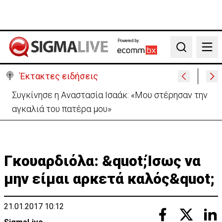
Powered by:
Search
Έκτακτες ειδήσεις
Μεγάλο πακέτο όπλων από Τουρκία προς Ουκρανία
-Κίνηση με μήνυμα προς Μόσχα;
Γκουαρδιόλα: &quot;Ίσως να
μην είμαι αρκετά καλός&quot;
21.01.2017 10:12