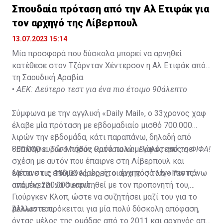
Σπουδαία πρόταση από την Αλ Ετιφάκ για
τον αρχηγό της Λίβερπουλ
13.07.2023 15:14
Μία προσφορά που δύσκολα μπορεί να αρνηθεί
κατέθεσε στον Τζόρνταν Χέντερσον η Αλ Ετιφάκ από
τη Σαουδική Αραβία.
•
ΑΕΚ: Δεύτερο τεστ για ένα πιο έτοιμο 90άλεπτο
Σύμφωνα με την αγγλική «Daily Mail», ο 33χρονος χαφ
έλαβε μία πρόταση με εβδομαδιαίο μισθό 700.000
λιρών την εβδομάδα, κάτι παραπάνω, δηλαδή από
800.000 ευρώ. Μισθός κατά πολύ μεγαλύτερος σε
•
Επίσημο: Τόσα πήραν Ομόνοια και Πάφος από τη ΦΙΦΑ!
σχέση με αυτόν που έπαιρνε στη Λίβερπουλ και
έφτανε τις 190.00 λίρες, ήτοι ένα ποσό λίγο πιο πάνω
Μέσα στις επόμενες ώρες, ο αρχηγός των «Ρεντς»
από τις 220.000 ευρώ.
αναμένεται να συναντηθεί με τον προπονητή του,
Γιούργκεν Κλοπ, ώστε να συζητήσει μαζί του για το
μέλλον του.
Άλλωστε πρόκειται για μία πολύ δύσκολη απόφαση,
όντας μέλος της ομάδας από το 2011 και αρχηγός από