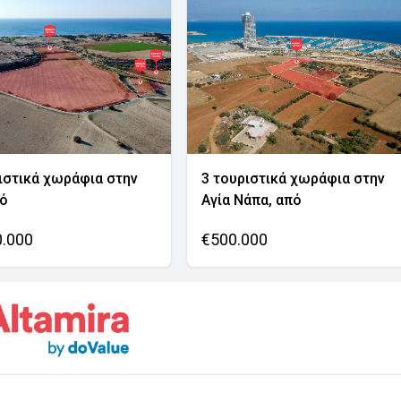
ιστικά χωράφια στην
3 τουριστικά χωράφια στην
νό
Αγία Νάπα, από
0.000
€500.000