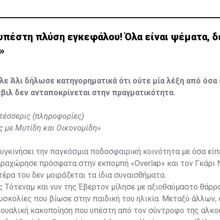
υπέστη πλύση εγκεφάλου! Όλα είναι ψέματα, δ
»
λε Άλι δήλωσε κατηγορηματικά ότι ούτε μία λέξη από όσα 
έβιλ δεν ανταποκρίνεται στην πραγματικότητα.
 τέσσερις (πληροφορίες)
ς με Μυτίδη και Οικονομίδη»
συγκινήσει την παγκόσμια ποδοσφαιρική κοινότητα με όσα είπ
ραχώρησε πρόσφατα στην εκπομπή «Overlap» και τον Γκάρι Ν
τέρα του δεν μοιράζεται τα ίδια συναισθήματα.
 Τότεναμ και νυν της Έβερτον μίλησε με αξιοθαύμαστο θάρρ
δυσκολίες που βίωσε στην παιδική του ηλικία. Μεταξύ άλλων, 
ξουαλική κακοποίηση που υπέστη από τον σύντροφο της αλκο