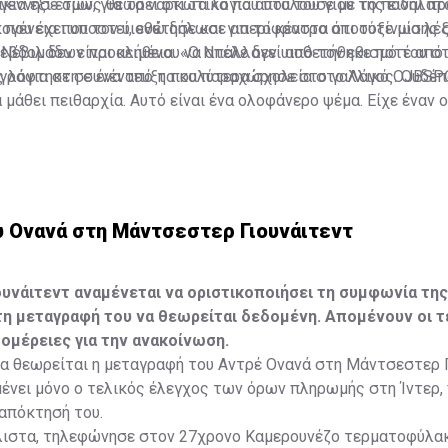
ικία έξι ετών, για τα ναρκωτικά που πουλούσε με το ποδήλατ
 γέννησε όμως θεωρεί ότι τα λόγια αυτά του γιου της είναι πρ
ικογένεια που τον υιοθέτησε και για το κέντρο αποτοξίνωσης 
που έχει υποστεί, ενώ δήλωσε απερίφραστα ότι ούτε μία λέ
 εβδομάδων προκειμένου να απαλλαγεί από τον εθισμό του σ
 Νέβιλ δεν είναι αλήθεια. «Ο Ντέλε δεν υιοθετήθηκε ποτέ από
ς λόγια στη συνέντευξη που παραχώρησε στο γαλλικό OJBSP
 γράφτηκε σε ένα από τα καλύτερα σχολεία στο Λάγος. Ουδέ
 μάθει πειθαρχία. Αυτό είναι ένα ολοφάνερο ψέμα. Είχε έναν 
από το σχολείο. Έχουμε όλα τα αποδεικτικά στοιχεία που δεί
 πατέρα του όταν ήταν παιδί. Του έχει γίνει πλύση εγκεφάλου»
υ Ονανά στη Μάντσεστερ Γιουνάιτεντ
υνάιτεντ αναμένεται να οριστικοποιήσει τη συμφωνία της
τη μεταγραφή του να θεωρείται δεδομένη. Απομένουν οι τ
ομέρειες για την ανακοίνωση.
α θεωρείται η μεταγραφή του Αντρέ Ονανά στη Μάντσεστερ Γ
ένει μόνο ο τελικός έλεγχος των όρων πληρωμής στη Ίντερ,
απόκτησή του.
άλιστα, τηλεφώνησε στον 27χρονο Καμερουνέζο τερματοφύλακ