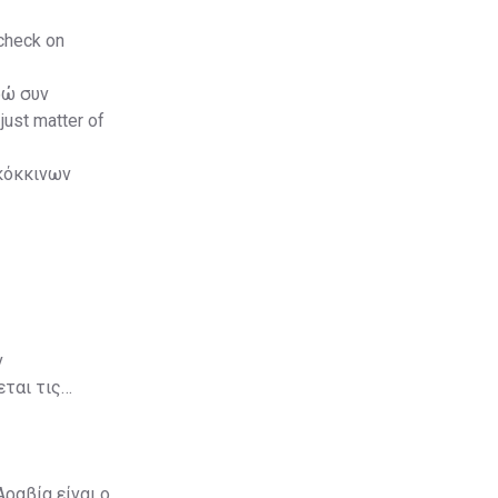
 check on
ρώ συν
 just matter of
"κόκκινων
ν
ται τις
ραβία είναι ο