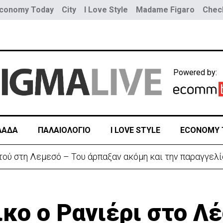
conomy Today
City
I Love Style
Madame Figaro
Check
Powered by:
ΛΑΔΑ
ΠΑΛΑΙΟΛΟΓΙΟ
I LOVE STYLE
ECONOMY 
η διπλωματική κόντρα για το Σένγκεν
ικο ο Ρανιέρι στο Λ