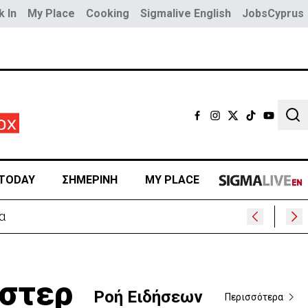
 In
My Place
Cooking
Sigmalive English
JobsCyprus
Sear
TODAY
ΣΗΜΕΡΙΝΗ
MY PLACE
έστερ
Ροή Ειδήσεων
Περισσότερα