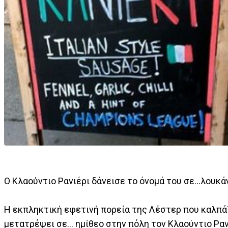
O Kλαούντιο Ρανιέρι δάνεισε το όνομά του σε...λουκ
H εκπληκτική εφετινή πορεία της Λέστερ που καλπάζ
μετατρέψει σε... ημίθεο στην πόλη τον Κλαούντιο Ραν