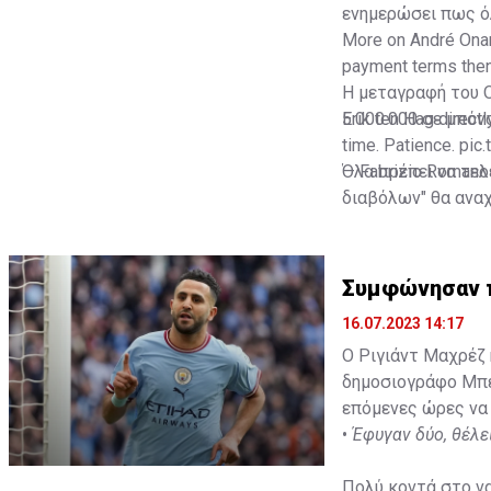
ενημερώσει πως όλ
More on André Onana
payment terms then 
Η μεταγραφή του Ο
Erik ten Hag directl
5.000.000 σε μπόν
time. Patience.
pic
— Fabrizio Romano
Όλα πρέπει να τελ
διαβόλων" θα αναχ
Συμφώνησαν π
16.07.2023 14:17
Ο Ριγιάντ Μαχρέζ 
δημοσιογράφο Μπεν
επόμενες ώρες να 
•
Έφυγαν δύο, θέλε
Πολύ κοντά στο να