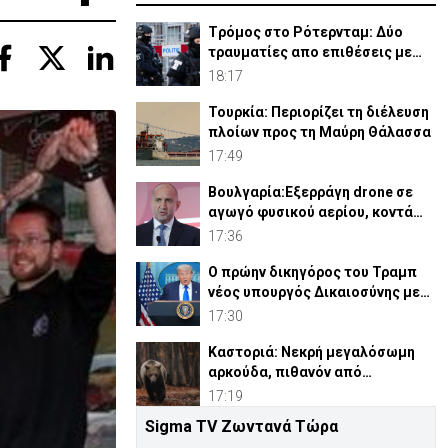
Tρόμος στο Ρότερνταμ: Δύο
τραυματίες απο επιθέσεις με
μαχαίρι
18:17
Τουρκία: Περιορίζει τη διέλευση
πλοίων προς τη Μαύρη Θάλασσα
17:49
Βουλγαρία:Εξερράγη drone σε
αγωγό φυσικού αερίου, κοντά
στα σύνορα με Ρουμανία
17:36
Ο πρώην δικηγόρος του Τραμπ
νέος υπουργός Δικαιοσύνης με
οριακή πλειοψηφία
17:30
Καστοριά: Νεκρή μεγαλόσωμη
αρκούδα, πιθανόν από
πυροβολισμό
17:19
Sigma TV Ζωντανά Τώρα
ΗΠΑ: Στο στόχαστρο πρώην