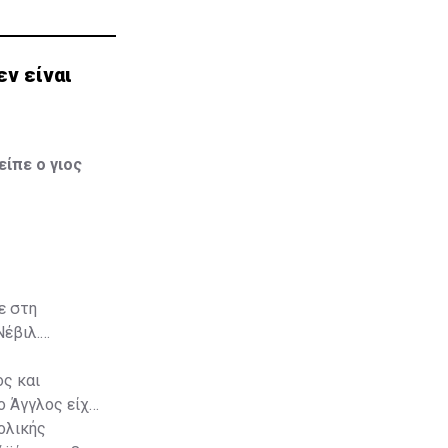
εν είναι
είπε ο γιος
ε στη
έβιλ.
ος και
ο Άγγλος είχε
ολικής