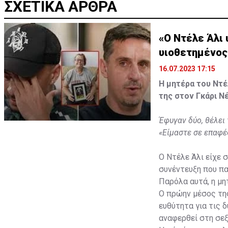
ΣΧΕΤΙΚΑ ΑΡΘΡΑ
«Ο Ντέλε Άλι 
υιοθετημένος
16.07.2023 17:15
Η μητέρα του Ντέ
της στον Γκάρι Ν
Έφυγαν δύο, θέλει
«Είμαστε σε επαφέ
Ο Ντέλε Άλι είχε 
συνέντευξη που πα
Παρόλα αυτά, η μη
Ο πρώην μέσος της
ευθύτητα για τις 
αναφερθεί στη σε