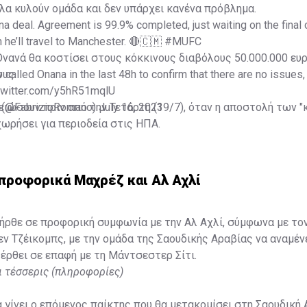
α κυλούν ομάδα και δεν υπάρχει κανένα πρόβλημα.
 deal. Agreement is 99.9% completed, just waiting on the final
he’ll travel to Manchester. 🔴🇨🇲
#MUFC
νανά θα κοστίσει στους κόκκινους διαβόλους 50.000.000 ευ
y called Onana in the last 48h to confirm that there are no issues,
ους.
.twitter.com/y5hR51mqlU
 (@FabrizioRomano)
ειώσουν πριν από την Τετάρτη (19/7), όταν η αποστολή των 
July 16, 2023
ωρήσει για περιοδεία στις ΗΠΑ.
ροφορικά Μαχρέζ και Αλ Αχλί
ήρθε σε προφορική συμφωνία με την Αλ Αχλί, σύμφωνα με το
 Τζέικομπς, με την ομάδα της Σαουδικής Αραβίας να αναμένε
έρθει σε επαφή με τη Μάντσεστερ Σίτι.
ι τέσσερις (πληροφορίες)
 γίνει ο επόμενος παίκτης που θα μετακομίσει στη Σαουδική Α