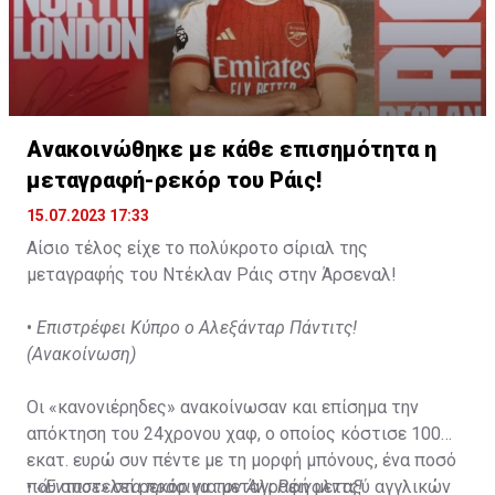
Ανακοινώθηκε με κάθε επισημότητα η
μεταγραφή-ρεκόρ του Ράις!
15.07.2023 17:33
Αίσιο τέλος είχε το πολύκροτο σίριαλ της
μεταγραφής του Ντέκλαν Ράις στην Άρσεναλ!
•
Επιστρέφει Κύπρο ο Αλεξάνταρ Πάντιτς!
(Ανακοίνωση)
Οι «κανονιέρηδες» ανακοίνωσαν και επίσημα την
απόκτηση του 24χρονου χαφ, ο οποίος κόστισε 100
εκατ. ευρώ συν πέντε με τη μορφή μπόνους, ένα ποσό
που αποτελεί ρεκόρ για μεταγραφή μεταξύ αγγλικών
•
«Έντυσε» στα πράσινα τον Άλι Ρέινολντς!