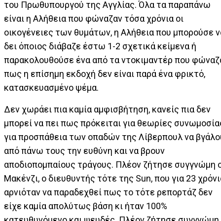
του Πρωθυπουργού της Αγγλίας. Όλα τα παραπάνω
είναι η Αλήθεια που φώναζαν τόσα χρόνια οι
οικογένειες των θυμάτων, η Αλήθεια που μπορούσε ν
δει όποιος διάβαζε έστω 1-2 σχετικά κείμενα ή
παρακολουθούσε ένα από τα ντοκιμαντέρ που φώναζ
πως η επίσημη εκδοχή δεν είναι παρά ένα φρικτό,
κατασκευασμένο ψέμα.
Δεν χωράει πια καμία αμφισβήτηση, κανείς πια δεν
μπορεί να πει πως πρόκειται για θεωρίες συνωμοσία
για προσπάθεια των οπαδών της Λίβερπουλ να βγάλο
από πάνω τους την ευθύνη και να βρουν
αποδιοπομπαίους τράγους. Πλέον ζήτησε συγγνώμη 
Μακένζι, ο διευθυντής τότε της Sun, που για 23 χρόνι
αρνιόταν να παραδεχθεί πως το τότε ρεπορτάζ δεν
είχε καμία απολύτως βάση κι ήταν 100%
κατευθυνόμενο και ψευδές. Πλέον ζήτησε συγγνώμη