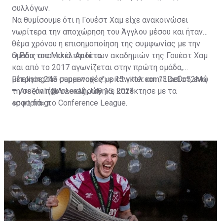
συλλόγων.
Να θυμίσουμε ότι η Γουέστ Χαμ είχε ανακοινώσει
νωρίτερα την αποχώρηση του Άγγλου μέσου και ήταν
θέμα χρόνου η επισημοποίηση της συμφωνίας με την
ομάδα του Μικέλ Αρτέτα.
Ο Ράις αποτελεί παιδί των ακαδημιών της Γουέστ Χαμ
και από το 2017 αγωνίζεται στην πρώτη ομάδα,
μέτρησε 245 συμμετοχές με 15 γκολ και 13 ασίστ, ενώ
Finalising the paperwork ✍️
pic.twitter.com/LDeDc52Mnj
τη σεζόν που ολοκληρώθηκε κατέκτησε με τα
— Arsenal (@Arsenal)
July 15, 2023
«σφυριά» το Conference League.
sport-fm.gr