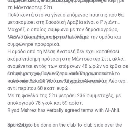
αναμένεται τις επόμενες ώρες να έρθει σε επαφή με
•
Έφυγαν δύο, θέλει τέσσερις (πληροφορίες)
τη Μάντσεστερ Σίτι.
Πολύ κοντά στο να γίνει ο επόμενος παίκτης που θα
μετακομίσει στη Σαουδική Αραβία είναι ο Ριγιάντ
Μαχρέζ, ο οποίος σύμφωνα με τον δημοσιογράφο,
Μπεν Τζέικομπς, τα βρήκε σε όλα με την ομάδα και
•
ΑΕΛίστικη εξόρμηση στο Πελένδρι!
συμφώνησε προφορικά.
Η ομάδα από τη Μέση Ανατολή δεν έχει καταθέσει
ακόμα επίσημη πρόταση στη Μάντσεστερ Σίτι, αλλά
αναμένεται εντός των επόμενων 48 ωρών να έρθει σε
επαφή με τους Πολίτες για να διαπραγματευτεί το
Ο έμπειρος χαφ αγωνίζεται στο Έτιχαντ από το
ποσό που θέλουν για τον 32χρονο Αλγερινό.
καλοκαίρι του 2018, όταν αποχώρησε από τη Λέστερ
αντί περίπου 68 εκατ. ευρώ.
Με τη φανέλα της Σίτι μετράει 236 συμμετοχές, με
απολογισμό 78 γκολ και 59 ασίστ.
Riyad Mahrez has verbally agreed terms with Al-Ahli.
Still work to be done on the club-to-club side over the
sport24.gr
next 24-48 hours.