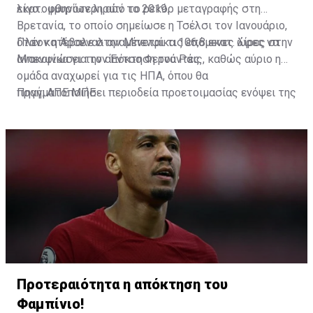
εκατομμυρίων λιρών το 2019.
λίγο... φθηνότερη από το ρεκόρ μεταγραφής στη
Βρετανία, το οποίο σημείωσε η Τσέλσι τον Ιανουάριο,
όταν κατέβαλε στην Μπενφίκα 106,8 εκατ. λίρες στην
Πλέον η Άρσεναλ αναμένεται τις επόμενες ώρες να
Μπενφίκα για τον Έντσο Φερνάντες.
ανακοινώσει την απόκτηση του Ράις, καθώς αύριο η
ομάδα αναχωρεί για τις ΗΠΑ, όπου θα
πραγματοποιήσει περιοδεία προετοιμασίας ενόψει της
Πηγή: ΑΠΕ ΜΠΕ
νέας σεζόν.
Προτεραιότητα η απόκτηση του
Φαμπίνιο!