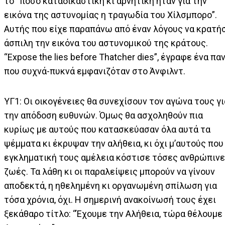
το “πόσο καταδικαστική κι αρνητική ήταν για την
εικόνα της αστυνομίας η τραγωδία του Χίλσμπορο”.
Αυτής που είχε παραπάνω από έναν λόγους να κρατή
άσπιλη την εικόνα του αστυνομικού της κράτους.
“Expose the lies before Thatcher dies”, έγραφε ένα πα
που συχνά-πυκνά εμφανιζόταν στο Άνφιλντ.
ΥΓ1: Οι οικογένειες θα συνεχίσουν τον αγώνα τους γι
την απόδοση ευθυνών. Όμως θα ασχοληθούν πια
κυρίως με αυτούς που κατασκεύασαν όλα αυτά τα
ψέμματα κι έκρυψαν την αλήθεια, κι όχι μ’αυτούς που
εγκληματική τους αμέλεια κόστισε τόσες ανθρώπιν
ζωές. Τα λάθη κι οι παραλείψεις μπορούν να γίνουν
αποδεκτά, η ηθελημένη κι οργανωμένη σπίλωση για
τόσα χρόνια, όχι. Η σημερινή ανακοίνωσή τους έχει
ξεκάθαρο τίτλο: “Έχουμε την Αλήθεια, τώρα θέλουμε