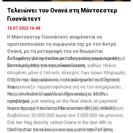
Τελειώνει του Ονανά στη Μάντσεστερ
Γιουνάιτεντ
16.07.2023 16:48
Η Μάντσεστερ Γιουνάιτεντ αναμένεται να
οριστικοποιήσει τη συμφωνία της με τον Αντρέ
Ονανά, με τη μεταγραφή του να θεωρείται
δεδομένη. Απομένουν οι τελευταίες οικονομικές
Δεδομένη πρέπει να θεωρείται η μεταγραφή του Αντρέ
λεπτομέρειες για την ανακοίνωση.
Ονανά στη Μάντσεστερ Γιουνάιτεντ, καθώς πλέον
απομένει μόνο ο τελικός έλεγχος των όρων πληρωμής
στη Ίντερ, προκειμένου να ολοκληρωθεί η απόκτησή
Ο Έρικ τεν Χαχ μάλιστα, τηλεφώνησε στον 27χρονο
του.
Καμερουνέζο τερματοφύλακα για να τον ενημερώσει
πως όλα κυλούν ομάδα και δεν υπάρχει κανένα
More on André Onana deal. Agreement is 99.9%
πρόβλημα.
completed, just waiting on the final check on payment
terms then he’ll travel to Manchester. 🔴🇨🇲
Η μεταγραφή του Ονανά θα κοστίσει στους κόκκινους
#MUFC
διαβόλους 50.000.000 ευρώ συν 5.000.000 σε μπόνους.
Erik ten Hag directly called Onana in the last 48h to
confirm that there are no issues, just matter of time.
Όλα πρέπει να τελειώσουν πριν από την Τετάρτη