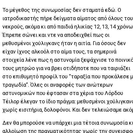
Το μέγεθος της συνωμοσίας δεν σταματά εδώ. Ο
ιατροδικαστής πήρε δείγματα αίματος από όλους το
νεκρούς, ακόμα κι από παιδιά ηλικίας 12, 13, 14 χρόνω
Έπρεπε σώνει και ντε να αποδειχθεί πως οι
μεθυσμένοι χούλιγκανς ήταν η αιτία. Για όσους δεν
είχαν ίχνος αλκοόλ στο αίμα τους, τα σημερινά
στοιχεία λένε πως η αστυνομία ξεψάχνισε το ποινικ
τους μητρώο για να βρει οτιδήποτε που να ταιριάζει
στο επιθυμητό προφίλ του “ταραξία που προκάλεσε μ
τραγωδία”. Όλες οι αναφορές των ανώτερων
αστυνομικών που έφτασαν στα χέρια του Λόρδου
Τέιλορ έλεγαν το ίδιο πράγμα: μεθυσμένοι χούλιγκανς
χωρίς εισιτήρια, δολοφόνοι. Και δεν τελειώσαμε ακό
Δεν θα μπορούσε να υπάρχει μια τέτοια συνωμοσία κ
αλλοίωση της πραγματικότητας χωρίς την συνεισφο