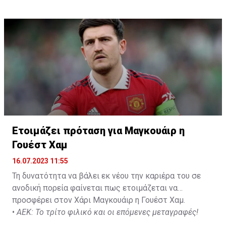
Not a done deal yet, but Mahrez is keen on the move and
Al-Ahli hope to move fast.🇸🇦
pic.twitter.com/Z0SmniQXIP
— Ben Jacobs (@JacobsBen)
July 15, 2023
Ετοιμάζει πρόταση για Μαγκουάιρ η
Γουέστ Χαμ
16.07.2023 11:55
Τη δυνατότητα να βάλει εκ νέου την καριέρα του σε
ανοδική πορεία φαίνεται πως ετοιμάζεται να
προσφέρει στον Χάρι Μαγκουάιρ η Γουέστ Χαμ.
•
ΑΕΚ: Το τρίτο φιλικό και οι επόμενες μεταγραφές!