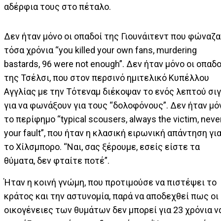
αδέρφια τους στο πέταλο.
Δεν ήταν μόνο οι οπαδοί της Γιουνάιτεντ που φώναζα
τόσα χρόνια “you killed your own fans, murdering
bastards, 96 were not enough”. Δεν ήταν μόνο οι οπαδο
της Τσέλσι, που στον περσινό ημιτελικό Κυπέλλου
Αγγλίας με την Τότεναμ διέκοψαν το ενός λεπτού σι
για να φωνάξουν για τους “δολοφόνους”. Δεν ήταν μό
το περίφημο “typical scousers, always the victim, neve
your fault”, που ήταν η κλασική ειρωνική απάντηση γι
το Χίλσμπορο. “Ναι, σας ξέρουμε, εσείς είστε τα
θύματα, δεν φταίτε ποτέ”.
Ήταν η κοινή γνώμη, που προτιμούσε να πιστέψει το
κράτος και την αστυνομία, παρά να αποδεχθεί πως οι
οικογένειες των θυμάτων δεν μπορεί για 23 χρόνια ν