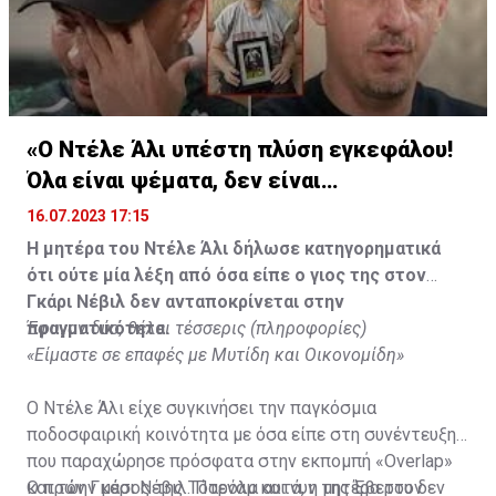
«Ο Ντέλε Άλι υπέστη πλύση εγκεφάλου!
Όλα είναι ψέματα, δεν είναι
υιοθετημένος»
16.07.2023 17:15
Η μητέρα του Ντέλε Άλι δήλωσε κατηγορηματικά
ότι ούτε μία λέξη από όσα είπε ο γιος της στον
Γκάρι Νέβιλ δεν ανταποκρίνεται στην
πραγματικότητα.
Έφυγαν δύο, θέλει τέσσερις (πληροφορίες)
«Είμαστε σε επαφές με Μυτίδη και Οικονομίδη»
Ο Ντέλε Άλι είχε συγκινήσει την παγκόσμια
ποδοσφαιρική κοινότητα με όσα είπε στη συνέντευξη
που παραχώρησε πρόσφατα στην εκπομπή «Overlap»
και τον Γκάρι Νέβιλ. Παρόλα αυτά, η μητέρα του δεν
Ο πρώην μέσος της Τότεναμ και νυν της Έβερτον