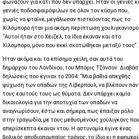
φωνάζουν για κάτι που δεν υπάρχει. Ήταν οι γενιές κ
γενιές ποδοσφαιρόφιλων σε όλον τον κόσμο που,
χωρίς να φταίνε, μεγάλωσαν πιστεύοντας πως το
Χίλσμπορο ήταν μια ακόμη περίπτωση χουλιγκανισμο
“Αυτοί ήταν στο Χέιζελ, τα ίδια έκαναν και στο
Χίλσμπορο, μόνο που εκεί σκοτώθηκαν μεταξύ τους”.
Ήταν ακόμα και τα επίσημα χείλη, σαν αυτά του
δημάρχου του Λονδίνου, του Μπόρις Τζόνσον. Διαβά
δηλώσεις που έγιναν το 2004: “Μια βαθιά απεχθής
ψύχωση των οπαδών της Λίβερπουλ, να βλέπουν πάν
τους εαυτούς τους ως θύματα. Δεν υπάρχει καμία
δικαιολογία για την αποτυχία των οπαδών να
αναγνωρίσουν, έστω και σήμερα, πως έπαιξαν ρόλο
στην τραγωδία, με τους μεθυσμένους χούλιγκανς πο
απερίσκεπτα έκαναν ντου. Η αστυνομία έγινε ένας
βολικός αποδιοπομπαίος τράγος, το ίδιο κι η εφημερ