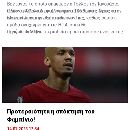
Βρετανία, το οποίο σημείωσε η Τσέλσι τον Ιανουάριο,
όταν κατέβαλε στην Μπενφίκα 106,8 εκατ. λίρες στην
Πλέον η Άρσεναλ αναμένεται τις επόμενες ώρες να
Μπενφίκα για τον Έντσο Φερνάντες.
ανακοινώσει την απόκτηση του Ράις, καθώς αύριο η
ομάδα αναχωρεί για τις ΗΠΑ, όπου θα
πραγματοποιήσει περιοδεία προετοιμασίας ενόψει της
Πηγή: ΑΠΕ ΜΠΕ
νέας σεζόν.
Προτεραιότητα η απόκτηση του
Φαμπίνιο!
14.07.2023 12:54