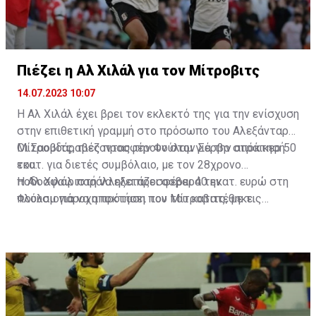
Πιέζει η Αλ Χιλάλ για τον Μίτροβιτς
14.07.2023 10:07
Η Αλ Χιλάλ έχει βρει τον εκλεκτό της για την ενίσχυση
στην επιθετική γραμμή στο πρόσωπο του Αλεξάνταρ
Μίτροβιτς, πιέζοντας την Φούλαμ για την απόκτησή
Οι Σαουδάραβες προσφέρουν στον Σέρβο στράικερ 50
του.
εκατ. για διετές συμβόλαιο, με τον 28χρονο
ποδοσφαιριστή να εξετάζει σοβαρά την
Η Αλ Χιλάλ παράλληλα προσφέρει 40 εκατ. ευρώ στη
πλουσιοπάροχη πρόταση που του κατατέθηκε.
Φούλαμ για να αποκτήσει τον Μίτροβιτς, με τις
επαφές των δύο ομάδων να βρίσκονται σε καλό
δρόμο, σύμφωνα με τα αγγλικά ΜΜΕ.