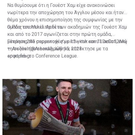
Να θυμίσουμε ότι η Γουέστ Χαμ είχε ανακοινώσει
νωρίτερα την αποχώρηση του Άγγλου μέσου και ήταν
θέμα χρόνου η επισημοποίηση της συμφωνίας με την
ομάδα του Μικέλ Αρτέτα.
Ο Ράις αποτελεί παιδί των ακαδημιών της Γουέστ Χαμ
και από το 2017 αγωνίζεται στην πρώτη ομάδα,
μέτρησε 245 συμμετοχές με 15 γκολ και 13 ασίστ, ενώ
Finalising the paperwork ✍️
pic.twitter.com/LDeDc52Mnj
τη σεζόν που ολοκληρώθηκε κατέκτησε με τα
— Arsenal (@Arsenal)
July 15, 2023
«σφυριά» το Conference League.
sport-fm.gr