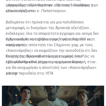
γραφειοκρατικών θεμάτων από τους δικηγόρους των
•
Αργυρίδης: «Ομόνοια στην... Ομόνοια - Ξεκάθαρη η
«Κανονιέρηδων».
εμπιστοσύνη στον κ. Παπασταύρου»
Δεδομένου ότι πρόκειται για μια πολυδάπανη
μεταγραφή, οι δικηγόροι της Άρσεναλ εξετάζουν
ενδελεχώς όλα τα απαραίτητα έγγραφα και ακόμη δεν
έχουν ανάψει το «πράσινο φως» για να πέσουν οι
Η Άρσεναλ θα καταβάλει στην Γουέστ Χαμ 105 εκατ.
υπογραφές.
ευρώ για την απόκτηση του 24χρονου χαφ, με τους
«Κανονιέρηδες» να εκφράζουν την αισιοδοξία ότι δεν
θα υπάρξει άλλη καθυστέρηση και μέσα στην
Στόχος της Άρσεναλ είναι η μεταγραφή του Ράις να
εβδομάδα θα είναι έτοιμοι για ανακοινώσεις.
έχει ολοκληρωθεί μέχρι την ερχόμενη Κυριακή, όταν
και θα αναχωρήσει η αποστολή των «Κανονιέρηδων»
για την περιοδεία στις ΗΠΑ.
sdna.gr