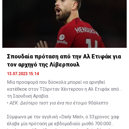
Σπουδαία πρόταση από την Αλ Ετιφάκ για
τον αρχηγό της Λίβερπουλ
13.07.2023 15:14
Μία προσφορά που δύσκολα μπορεί να αρνηθεί
κατέθεσε στον Τζόρνταν Χέντερσον η Αλ Ετιφάκ από
τη Σαουδική Αραβία.
•
ΑΕΚ: Δεύτερο τεστ για ένα πιο έτοιμο 90άλεπτο
Σύμφωνα με την αγγλική «Daily Mail», ο 33χρονος χαφ
έλαβε μία πρόταση με εβδομαδιαίο μισθό 700.000