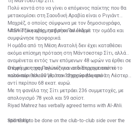
τη Μάντσεστερ Σίτι.
Πολύ κοντά στο να γίνει ο επόμενος παίκτης που θα
μετακομίσει στη Σαουδική Αραβία είναι ο Ριγιάντ
Μαχρέζ, ο οποίος σύμφωνα με τον δημοσιογράφο,
Μπεν Τζέικομπς, τα βρήκε σε όλα με την ομάδα και
•
ΑΕΛίστικη εξόρμηση στο Πελένδρι!
συμφώνησε προφορικά.
Η ομάδα από τη Μέση Ανατολή δεν έχει καταθέσει
ακόμα επίσημη πρόταση στη Μάντσεστερ Σίτι, αλλά
αναμένεται εντός των επόμενων 48 ωρών να έρθει σε
επαφή με τους Πολίτες για να διαπραγματευτεί το
Ο έμπειρος χαφ αγωνίζεται στο Έτιχαντ από το
ποσό που θέλουν για τον 32χρονο Αλγερινό.
καλοκαίρι του 2018, όταν αποχώρησε από τη Λέστερ
αντί περίπου 68 εκατ. ευρώ.
Με τη φανέλα της Σίτι μετράει 236 συμμετοχές, με
απολογισμό 78 γκολ και 59 ασίστ.
Riyad Mahrez has verbally agreed terms with Al-Ahli.
Still work to be done on the club-to-club side over the
sport24.gr
next 24-48 hours.