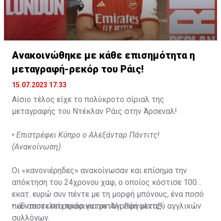
Ανακοινώθηκε με κάθε επισημότητα η
μεταγραφή-ρεκόρ του Ράις!
15.07.2023 17:33
Αίσιο τέλος είχε το πολύκροτο σίριαλ της
μεταγραφής του Ντέκλαν Ράις στην Άρσεναλ!
•
Επιστρέφει Κύπρο ο Αλεξάνταρ Πάντιτς!
(Ανακοίνωση)
Οι «κανονιέρηδες» ανακοίνωσαν και επίσημα την
απόκτηση του 24χρονου χαφ, ο οποίος κόστισε 100
εκατ. ευρώ συν πέντε με τη μορφή μπόνους, ένα ποσό
που αποτελεί ρεκόρ για μεταγραφή μεταξύ αγγλικών
•
«Έντυσε» στα πράσινα τον Άλι Ρέινολντς!
συλλόγων.