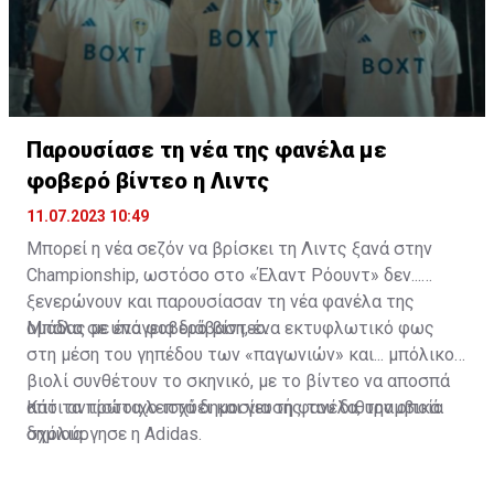
Παρουσίασε τη νέα της φανέλα με
φοβερό βίντεο η Λιντς
11.07.2023 10:49
Μπορεί η νέα σεζόν να βρίσκει τη Λιντς ξανά στην
Championship, ωστόσο στο «Έλαντ Ρόουντ» δεν...
ξενερώνουν και παρουσίασαν τη νέα φανέλα της
ομάδας με ένα φοβερό βίντεο.
Μπάλα σε υπόγεια διάβαση, ένα εκτυφλωτικό φως
στη μέση του γηπέδου των «παγωνιών» και... μπόλικο
βιολί συνθέτουν το σκηνικό, με το βίντεο να αποσπά
από τα πρώτα λεπτά δημοσίευσής του διθυραμβικά
Κάτι αντίστοιχο ισχύει και για τη φανέλα, την οποία
σχόλια.
δημιούργησε η Adidas.