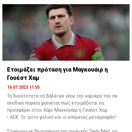
Not a done deal yet, but Mahrez is keen on the move and
Al-Ahli hope to move fast.🇸🇦
pic.twitter.com/Z0SmniQXIP
— Ben Jacobs (@JacobsBen)
July 15, 2023
Ετοιμάζει πρόταση για Μαγκουάιρ η
Γουέστ Χαμ
16.07.2023 11:55
Τη δυνατότητα να βάλει εκ νέου την καριέρα του σε
ανοδική πορεία φαίνεται πως ετοιμάζεται να
προσφέρει στον Χάρι Μαγκουάιρ η Γουέστ Χαμ.
•
ΑΕΚ: Το τρίτο φιλικό και οι επόμενες μεταγραφές!
Σύμφωνα με δημοσίευμα της αγγλικής Daily Mail, τα