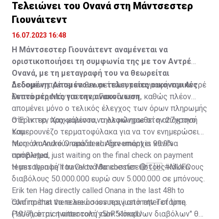
Τελειώνει του Ονανά στη Μάντσεστερ
Γιουνάιτεντ
16.07.2023 16:48
Η Μάντσεστερ Γιουνάιτεντ αναμένεται να
οριστικοποιήσει τη συμφωνία της με τον Αντρέ
Ονανά, με τη μεταγραφή του να θεωρείται
δεδομένη. Απομένουν οι τελευταίες οικονομικές
Δεδομένη πρέπει να θεωρείται η μεταγραφή του Αντρέ
λεπτομέρειες για την ανακοίνωση.
Ονανά στη Μάντσεστερ Γιουνάιτεντ, καθώς πλέον
απομένει μόνο ο τελικός έλεγχος των όρων πληρωμής
στη Ίντερ, προκειμένου να ολοκληρωθεί η απόκτησή
Ο Έρικ τεν Χαχ μάλιστα, τηλεφώνησε στον 27χρονο
του.
Καμερουνέζο τερματοφύλακα για να τον ενημερώσει
πως όλα κυλούν ομάδα και δεν υπάρχει κανένα
More on André Onana deal. Agreement is 99.9%
πρόβλημα.
completed, just waiting on the final check on payment
terms then he’ll travel to Manchester. 🔴🇨🇲
Η μεταγραφή του Ονανά θα κοστίσει στους κόκκινους
#MUFC
διαβόλους 50.000.000 ευρώ συν 5.000.000 σε μπόνους.
Erik ten Hag directly called Onana in the last 48h to
confirm that there are no issues, just matter of time.
Όλα πρέπει να τελειώσουν πριν από την Τετάρτη
Patience.
(19/7), όταν η αποστολή των "κόκκινων διαβόλων" θα
pic.twitter.com/y5hR51mqlU