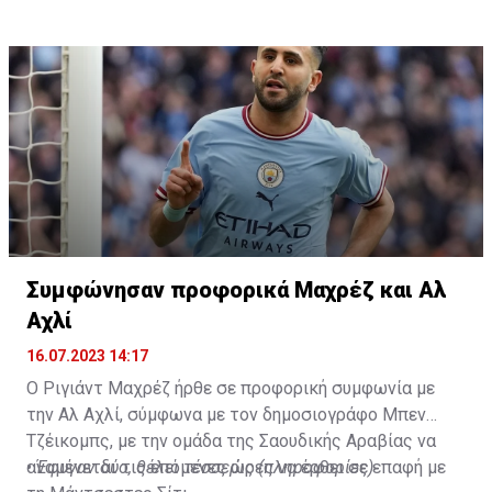
— Fabrizio Romano (@FabrizioRomano)
αναχωρήσει για περιοδεία στις ΗΠΑ.
July 16, 2023
Συμφώνησαν προφορικά Μαχρέζ και Αλ
Αχλί
16.07.2023 14:17
Ο Ριγιάντ Μαχρέζ ήρθε σε προφορική συμφωνία με
την Αλ Αχλί, σύμφωνα με τον δημοσιογράφο Μπεν
Τζέικομπς, με την ομάδα της Σαουδικής Αραβίας να
αναμένεται τις επόμενες ώρες να έρθει σε επαφή με
•
Έφυγαν δύο, θέλει τέσσερις (πληροφορίες)