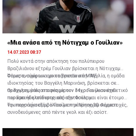
«Μια ανάσα από τη Νότιγχαμ ο Γουίλιαν»
14.07.2023 08:37
Πολύ κοντά στην απόκτηση του πολύπειρου
Βραζιλιάνου εξτρέμ Γουίλιαν βρίσκεται η Νότιγχαμ
Φόρεστ, σύμφωνα με τα βρετανικά ΜΜΕ.
Όπως αναφέρουν αρκετά media στην Αγγλία, η ομάδα
ιδιοκτησίας του Βαγγέλη Μαρινάκη, βρίσκεται σε
προχωρημένες επαφές με τον 34χρονο μεσοεπιθετικό
Οι Άγγλοι, μάλιστα αναφέρουν ότι ο Γουίλιαν έχει
που έμεινε ελεύθερος από την Φούλαμ.
περάσει ήδη από ιατρικές εξετάσεις και είναι έτοιμος
να υπογράψει συμβόλαιο με την Νότιγχαμ Φόρεστ.
Την περσινή σεζόν, ο Γουίλιαν μέτρησε 30 συμμετοχές,
συνοδευόμενες από πέντε γκολ και έξι ασίστ.