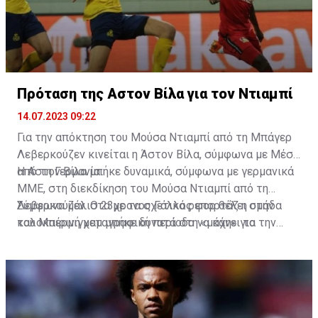
Πρόταση της Αστον Βίλα για τον Ντιαμπί
14.07.2023 09:22
Για την απόκτηση του Μούσα Ντιαμπί από τη Μπάγερ
Λεβερκούζεν κινείται η Άστον Βίλα, σύμφωνα με Μέσα
από τη Γερμανία.
Η Αστον Βίλα μπήκε δυναμικά, σύμφωνα με γερμανικά
ΜΜΕ, στη διεκδίκηση του Μούσα Ντιαμπί από τη
Λεβερκούζεν. Ο 23χρονος Γάλλος φορ θέλει στην
Σύμφωνα μάλιστα με τα σχετικά ρεπορτάζ η ομάδα
καλοκαιρινή μεταγραφική περίοδο να κάνει το
του Μπέρμιγχαμ μπήκε δυνατά στη «μάχη» για την
επόμενο βήμα στην καριέρα του.
απόκτηση του, καθώς προσφέρει 55 εκατ. ευρώ και η
γερμανική ομάδα είναι έτοιμη ν' αποδεχθεί την
πρόταση, με τον ίδιο τον Ντιαμπί να έχει πρόταση από
τους «χωριάτες» για τετραετές συμβόλαιο
συνεργασίας.