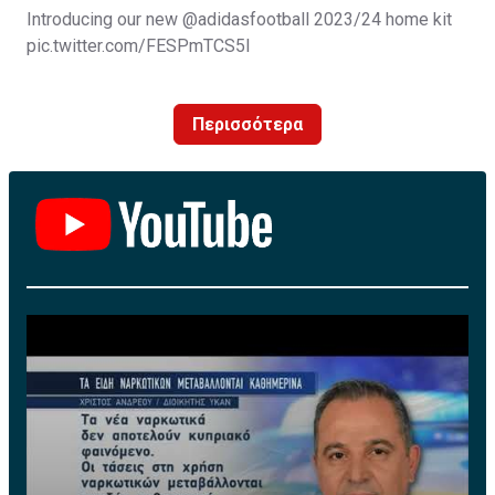
Introducing our new
@adidasfootball
2023/24 home kit
pic.twitter.com/FESPmTCS5I
— Leeds United (@LUFC)
July 11, 2023
Περισσότερα