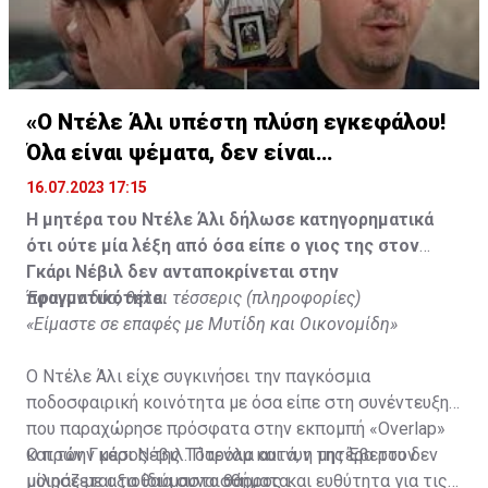
«Ο Ντέλε Άλι υπέστη πλύση εγκεφάλου!
Όλα είναι ψέματα, δεν είναι
υιοθετημένος»
16.07.2023 17:15
Η μητέρα του Ντέλε Άλι δήλωσε κατηγορηματικά
ότι ούτε μία λέξη από όσα είπε ο γιος της στον
Γκάρι Νέβιλ δεν ανταποκρίνεται στην
πραγματικότητα.
Έφυγαν δύο, θέλει τέσσερις (πληροφορίες)
«Είμαστε σε επαφές με Μυτίδη και Οικονομίδη»
Ο Ντέλε Άλι είχε συγκινήσει την παγκόσμια
ποδοσφαιρική κοινότητα με όσα είπε στη συνέντευξη
που παραχώρησε πρόσφατα στην εκπομπή «Overlap»
και τον Γκάρι Νέβιλ. Παρόλα αυτά, η μητέρα του δεν
Ο πρώην μέσος της Τότεναμ και νυν της Έβερτον
μοιράζεται τα ίδια συναισθήματα.
μίλησε με αξιοθαύμαστο θάρρος και ευθύτητα για τις