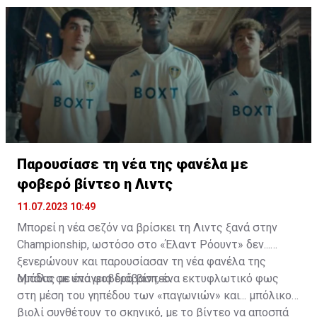
Παρουσίασε τη νέα της φανέλα με
φοβερό βίντεο η Λιντς
11.07.2023 10:49
Μπορεί η νέα σεζόν να βρίσκει τη Λιντς ξανά στην
Championship, ωστόσο στο «Έλαντ Ρόουντ» δεν...
ξενερώνουν και παρουσίασαν τη νέα φανέλα της
ομάδας με ένα φοβερό βίντεο.
Μπάλα σε υπόγεια διάβαση, ένα εκτυφλωτικό φως
στη μέση του γηπέδου των «παγωνιών» και... μπόλικο
βιολί συνθέτουν το σκηνικό, με το βίντεο να αποσπά