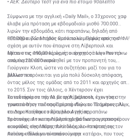
•
ΑΕΚ: Δεύτερο τεστ για ένα πιο έτοιμο 90άλεπτο
Σύμφωνα με την αγγλική «Daily Mail», ο 33χρονος χαφ
έλαβε μία πρόταση με εβδομαδιαίο μισθό 700.000
λιρών την εβδομάδα, κάτι παραπάνω, δηλαδή από
800.000 ευρώ. Μισθός κατά πολύ μεγαλύτερος σε
•
Επίσημο: Τόσα πήραν Ομόνοια και Πάφος από τη ΦΙΦΑ!
σχέση με αυτόν που έπαιρνε στη Λίβερπουλ και
έφτανε τις 190.00 λίρες, ήτοι ένα ποσό λίγο πιο πάνω
Μέσα στις επόμενες ώρες, ο αρχηγός των «Ρεντς»
από τις 220.000 ευρώ.
αναμένεται να συναντηθεί με τον προπονητή του,
Γιούργκεν Κλοπ, ώστε να συζητήσει μαζί του για το
μέλλον του.
Άλλωστε πρόκειται για μία πολύ δύσκολη απόφαση,
όντας μέλος της ομάδας από το 2011 και αρχηγός από
το 2015. Συν τοις άλλοις, ο Χέντερσον έχει
κατακτήσει τα πάντα με τη Λίβερπουλ, έχοντας στην
Το ενδιαφέρον της Αλ Ετιφάκ, μάλιστα, έχει γίνει
τροπαιοθήκη του την Πρέμιερ Λιγκ, το Τσάμπιονς Λιγκ,
γνωστό στον ποδοσφαιριστή εδώ και 15 ημέρες αλλά
το Λιγκ Καπ και το Κύπελλο Αγγλίας.
επισημοποιήθηκε τώρα, μέσω της παραπάνω
πρότασης. Αν και η Λίβερπουλ θα διαπραγματευτεί
Σε συνέχεια του πακτωλού χρημάτων που προσφέρουν
κανονικά, είναι πάρα πολύ δύσκολο να κρατήσει τον
οι ομάδες της Μέσης Ανατολής, οι «Ιππότες της
παίκτη, ειδικά με τέτοια νούμερα.
Αντάνα» θέλουν να «σπάσουν την κατάρα», που τους