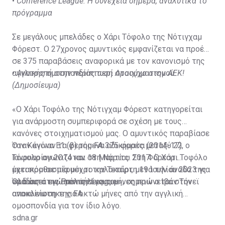
•
Conference League: Η συνέχεια σήμερα, αναλυτικά το
πρόγραμμα
Σε μεγάλους μπελάδες ο Χάρι Τόφολο της Νότιγχαμ
Φόρεστ. Ο 27χρονος αμυντικός εμφανίζεται να προέβη
σε 375 παραβάσεις αναφορικά με τον κανονισμό της
αγγλικής ομοσπονδίας περί στοιχηματισμού.
•
Ανατροπή στην περίπτωση Αραούχο στην ΑΕΚ!
(Δημοσίευμα)
«Ο Χάρι Τοφόλο της Νότιγχαμ Φόρεστ κατηγορείται
για ανάρμοστη συμπεριφορά σε σχέση με τους
κανόνες στοιχηματισμού μας. Ο αμυντικός παραβίασε
τον Κανόνα Ε1 (β) της FA 375 φορές μεταξύ 22
Όταν έγιναν τα φερόμενα αδικήματα (2014-17), ο
Ιανουαρίου 2014 και 18 Μαρτίου 2017. Ο Χάρι Τοφόλο
Τόφολο αγωνιζόταν στη Νόριτς. Στη Φόρεστ
έχει προθεσμία μέχρι την Τετάρτη 19 Ιουλίου 2023 για
μετακόμισε πέρυσι το καλοκαίρι, μετά την άνοδο της
να δώσει τις απαντήσεις του», σημειώνεται στην
ομάδας στην Premier League.
Όλα αυτά ενώ μόλις λίγους μήνες πριν ο Ιβάν Τόνεϊ
ανακοίνωση της FA.
αποκλείστηκε για οκτώ μήνες από την αγγλική
ομοσπονδία για τον ίδιο λόγο.
sdna.gr