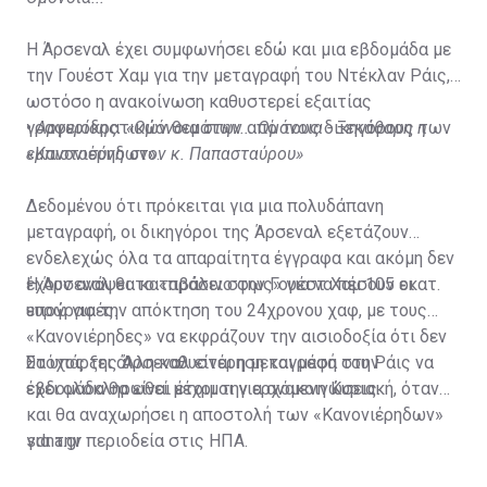
Η Άρσεναλ έχει συμφωνήσει εδώ και μια εβδομάδα με
την Γουέστ Χαμ για την μεταγραφή του Ντέκλαν Ράις,
ωστόσο η ανακοίνωση καθυστερεί εξαιτίας
γραφειοκρατικών θεμάτων από τους δικηγόρους των
•
Αργυρίδης: «Ομόνοια στην... Ομόνοια - Ξεκάθαρη η
«Κανονιέρηδων».
εμπιστοσύνη στον κ. Παπασταύρου»
Δεδομένου ότι πρόκειται για μια πολυδάπανη
μεταγραφή, οι δικηγόροι της Άρσεναλ εξετάζουν
ενδελεχώς όλα τα απαραίτητα έγγραφα και ακόμη δεν
έχουν ανάψει το «πράσινο φως» για να πέσουν οι
Η Άρσεναλ θα καταβάλει στην Γουέστ Χαμ 105 εκατ.
υπογραφές.
ευρώ για την απόκτηση του 24χρονου χαφ, με τους
«Κανονιέρηδες» να εκφράζουν την αισιοδοξία ότι δεν
θα υπάρξει άλλη καθυστέρηση και μέσα στην
Στόχος της Άρσεναλ είναι η μεταγραφή του Ράις να
εβδομάδα θα είναι έτοιμοι για ανακοινώσεις.
έχει ολοκληρωθεί μέχρι την ερχόμενη Κυριακή, όταν
και θα αναχωρήσει η αποστολή των «Κανονιέρηδων»
για την περιοδεία στις ΗΠΑ.
sdna.gr