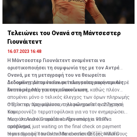
Τελειώνει του Ονανά στη Μάντσεστερ
Γιουνάιτεντ
16.07.2023 16:48
Η Μάντσεστερ Γιουνάιτεντ αναμένεται να
οριστικοποιήσει τη συμφωνία της με τον Αντρέ
Ονανά, με τη μεταγραφή του να θεωρείται
δεδομένη. Απομένουν οι τελευταίες οικονομικές
Δεδομένη πρέπει να θεωρείται η μεταγραφή του Αντρέ
λεπτομέρειες για την ανακοίνωση.
Ονανά στη Μάντσεστερ Γιουνάιτεντ, καθώς πλέον
απομένει μόνο ο τελικός έλεγχος των όρων πληρωμής
στη Ίντερ, προκειμένου να ολοκληρωθεί η απόκτησή
Ο Έρικ τεν Χαχ μάλιστα, τηλεφώνησε στον 27χρονο
του.
Καμερουνέζο τερματοφύλακα για να τον ενημερώσει
πως όλα κυλούν ομάδα και δεν υπάρχει κανένα
More on André Onana deal. Agreement is 99.9%
πρόβλημα.
completed, just waiting on the final check on payment
terms then he’ll travel to Manchester. 🔴🇨🇲
Η μεταγραφή του Ονανά θα κοστίσει στους κόκκινους
#MUFC