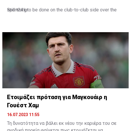
Still work to be done on the club-to-club side over the
sport24.gr
next 24-48 hours.
Not a done deal yet, but Mahrez is keen on the move and
Al-Ahli hope to move fast.🇸🇦
pic.twitter.com/Z0SmniQXIP
— Ben Jacobs (@JacobsBen)
July 15, 2023
Ετοιμάζει πρόταση για Μαγκουάιρ η
Γουέστ Χαμ
16.07.2023 11:55
Τη δυνατότητα να βάλει εκ νέου την καριέρα του σε
ανοδική πορεία φαίνεται πως ετοιμάζεται να