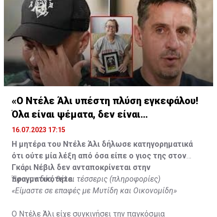
«Ο Ντέλε Άλι υπέστη πλύση εγκεφάλου!
Όλα είναι ψέματα, δεν είναι
υιοθετημένος»
16.07.2023 17:15
Η μητέρα του Ντέλε Άλι δήλωσε κατηγορηματικά
ότι ούτε μία λέξη από όσα είπε ο γιος της στον
Γκάρι Νέβιλ δεν ανταποκρίνεται στην
πραγματικότητα.
Έφυγαν δύο, θέλει τέσσερις (πληροφορίες)
«Είμαστε σε επαφές με Μυτίδη και Οικονομίδη»
Ο Ντέλε Άλι είχε συγκινήσει την παγκόσμια