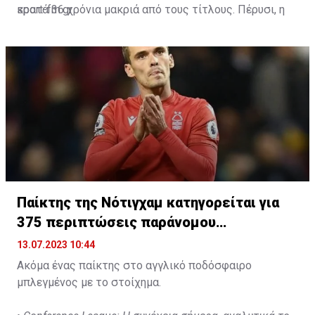
κρατά 36 χρόνια μακριά από τους τίτλους. Πέρυσι, η
sport-fm.gr
Αλ Ετιφάκ τερμάτισε 7η στο πρωτάθλημα της
Σαουδικής Αραβίας, με 10 νίκες, 7 ισοπαλίες και 13
ήττες, συγκεντρώνοντας, συνολικά, 37 βαθμούς.
Παίκτης της Νότιγχαμ κατηγορείται για
375 περιπτώσεις παράνομου
στοιχηματισμού
13.07.2023 10:44
Ακόμα ένας παίκτης στο αγγλικό ποδόσφαιρο
μπλεγμένος με το στοίχημα.