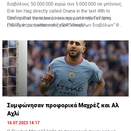
διαβόλους 50.000.000 ευρώ συν 5.000.000 σε μπόνους.
Erik ten Hag directly called Onana in the last 48h to
confirm that there are no issues, just matter of time.
Όλα πρέπει να τελειώσουν πριν από την Τετάρτη
Patience.
(19/7), όταν η αποστολή των "κόκκινων διαβόλων" θα
pic.twitter.com/y5hR51mqlU
— Fabrizio Romano (@FabrizioRomano)
αναχωρήσει για περιοδεία στις ΗΠΑ.
July 16, 2023
Συμφώνησαν προφορικά Μαχρέζ και Αλ
Αχλί
16.07.2023 14:17