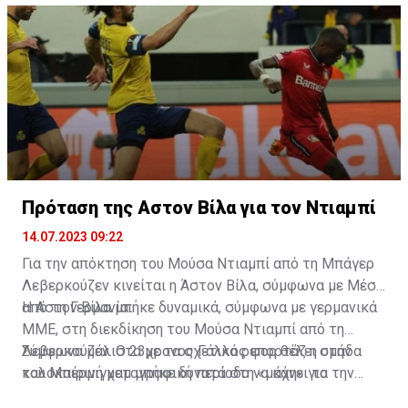
Πρόταση της Αστον Βίλα για τον Ντιαμπί
14.07.2023 09:22
Για την απόκτηση του Μούσα Ντιαμπί από τη Μπάγερ
Λεβερκούζεν κινείται η Άστον Βίλα, σύμφωνα με Μέσα
από τη Γερμανία.
Η Αστον Βίλα μπήκε δυναμικά, σύμφωνα με γερμανικά
ΜΜΕ, στη διεκδίκηση του Μούσα Ντιαμπί από τη
Λεβερκούζεν. Ο 23χρονος Γάλλος φορ θέλει στην
Σύμφωνα μάλιστα με τα σχετικά ρεπορτάζ η ομάδα
καλοκαιρινή μεταγραφική περίοδο να κάνει το
του Μπέρμιγχαμ μπήκε δυνατά στη «μάχη» για την
επόμενο βήμα στην καριέρα του.
απόκτηση του, καθώς προσφέρει 55 εκατ. ευρώ και η