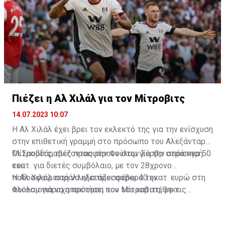
Ισπανός στόπερ.
Πιέζει η Αλ Χιλάλ για τον Μίτροβιτς
14.07.2023 10:07
Η Αλ Χιλάλ έχει βρει τον εκλεκτό της για την ενίσχυση
στην επιθετική γραμμή στο πρόσωπο του Αλεξάνταρ
Μίτροβιτς, πιέζοντας την Φούλαμ για την απόκτησή
Οι Σαουδάραβες προσφέρουν στον Σέρβο στράικερ 50
του.
εκατ. για διετές συμβόλαιο, με τον 28χρονο
ποδοσφαιριστή να εξετάζει σοβαρά την
Η Αλ Χιλάλ παράλληλα προσφέρει 40 εκατ. ευρώ στη
πλουσιοπάροχη πρόταση που του κατατέθηκε.
Φούλαμ για να αποκτήσει τον Μίτροβιτς, με τις
επαφές των δύο ομάδων να βρίσκονται σε καλό
δρόμο, σύμφωνα με τα αγγλικά ΜΜΕ.