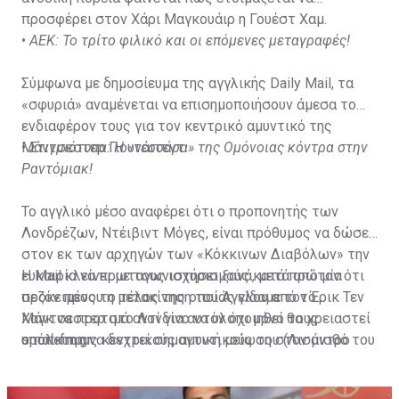
προσφέρει στον Χάρι Μαγκουάιρ η Γουέστ Χαμ.
•
ΑΕΚ: Το τρίτο φιλικό και οι επόμενες μεταγραφές!
Σύμφωνα με δημοσίευμα της αγγλικής Daily Mail, τα
«σφυριά» αναμένεται να επισημοποιήσουν άμεσα το
ενδιαφέρον τους για τον κεντρικό αμυντικό της
Μάντσεστερ Γιουνάιτεντ.
•
Στιγμιότυπα: H «τεσσάρα» της Ομόνοιας κόντρα στην
Ραντόμιακ!
To αγγλικό μέσο αναφέρει ότι ο προπονητής των
Λονδρέζων, Ντέιβιντ Μόγες, είναι πρόθυμος να δώσει
στον εκ των αρχηγών των «Κόκκινων Διαβόλων» την
ευκαιρία να πρωταγωνιστήσει ξανά, μετά από μία
Η Mail κλείνει με τους ισχυρισμούς κατά πρώτον ότι
σεζόν προς το τέλος της οποίας είδαμε τον Έρικ Τεν
προκειμένου η μετακίνηση του Άγγλου από το
Χαγκ να προτιμά αντί για αυτόν όχι μόνο τους
Μάντσεστερ στο Λονδίνο να υλοποιηθεί θα χρειαστεί
υπόλοιπους κεντρικούς αμυντικούς του (Λισάντρο
ο παίκτης να δεχτεί σημαντική μείωση στον μισθό του
sport-fm.gr
Μαρτίνεζ, Ραφαέλ Βαράν, Βίκτορ Λίντελοφ), αλλά
σε σύγκριση με αυτόν που λαμβάνει στο Ολντ
ακόμα και παίκτες όπως ο Λουκ Σο, του οποίου η
Τράφορντ, και κατά δεύτερον ότι μία πρόταση της