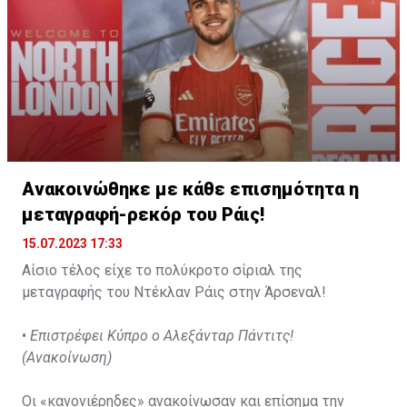
φυσική θέση είναι αυτή του αριστερού αμυντικού και
τάξης των 40.000.000 λιρών (46.590.000 ευρώ) θα
όχι αυτή του σέντερ μπακ.
ήταν αρκετή για να τον «ντύσει» στα χρώματα των
«χάμερς».
Ανακοινώθηκε με κάθε επισημότητα η
μεταγραφή-ρεκόρ του Ράις!
15.07.2023 17:33
Αίσιο τέλος είχε το πολύκροτο σίριαλ της
μεταγραφής του Ντέκλαν Ράις στην Άρσεναλ!
•
Επιστρέφει Κύπρο ο Αλεξάνταρ Πάντιτς!
(Ανακοίνωση)
Οι «κανονιέρηδες» ανακοίνωσαν και επίσημα την