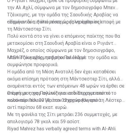
Ο Ριγιάντ Μαχρέζ ήρθε σε προφορική συμφωνία με
την Αλ Αχλί, σύμφωνα με τον δημοσιογράφο Μπεν
Τζέικομπς, με την ομάδα της Σαουδικής Αραβίας να
αναμένεται τις επόμενες ώρες να έρθει σε επαφή με
•
Έφυγαν δύο, θέλει τέσσερις (πληροφορίες)
τη Μάντσεστερ Σίτι.
Πολύ κοντά στο να γίνει ο επόμενος παίκτης που θα
μετακομίσει στη Σαουδική Αραβία είναι ο Ριγιάντ
Μαχρέζ, ο οποίος σύμφωνα με τον δημοσιογράφο,
Μπεν Τζέικομπς, τα βρήκε σε όλα με την ομάδα και
•
ΑΕΛίστικη εξόρμηση στο Πελένδρι!
συμφώνησε προφορικά.
Η ομάδα από τη Μέση Ανατολή δεν έχει καταθέσει
ακόμα επίσημη πρόταση στη Μάντσεστερ Σίτι, αλλά
αναμένεται εντός των επόμενων 48 ωρών να έρθει σε
επαφή με τους Πολίτες για να διαπραγματευτεί το
Ο έμπειρος χαφ αγωνίζεται στο Έτιχαντ από το
ποσό που θέλουν για τον 32χρονο Αλγερινό.
καλοκαίρι του 2018, όταν αποχώρησε από τη Λέστερ
αντί περίπου 68 εκατ. ευρώ.
Με τη φανέλα της Σίτι μετράει 236 συμμετοχές, με
απολογισμό 78 γκολ και 59 ασίστ.
Riyad Mahrez has verbally agreed terms with Al-Ahli.