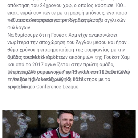
απόκτηση του 24χρονου χαφ, ο οποίος κόστισε 100
εκατ. ευρώ συν πέντε με τη μορφή μπόνους, ένα ποσό
που αποτελεί ρεκόρ για μεταγραφή μεταξύ αγγλικών
•
«Έντυσε» στα πράσινα τον Άλι Ρέινολντς!
συλλόγων.
Να θυμίσουμε ότι η Γουέστ Χαμ είχε ανακοινώσει
νωρίτερα την αποχώρηση του Άγγλου μέσου και ήταν
θέμα χρόνου η επισημοποίηση της συμφωνίας με την
ομάδα του Μικέλ Αρτέτα.
Ο Ράις αποτελεί παιδί των ακαδημιών της Γουέστ Χαμ
και από το 2017 αγωνίζεται στην πρώτη ομάδα,
μέτρησε 245 συμμετοχές με 15 γκολ και 13 ασίστ, ενώ
Finalising the paperwork ✍️
pic.twitter.com/LDeDc52Mnj
τη σεζόν που ολοκληρώθηκε κατέκτησε με τα
— Arsenal (@Arsenal)
July 15, 2023
«σφυριά» το Conference League.
sport-fm.gr