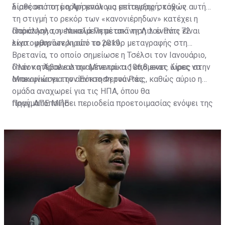
λίρες υπό τη μορφή μπόνους επίτευξης στόχων.
διαθέσει ποτέ η Άρσεναλ για μεταγραφή, καθώς αυτή
τη στιγμή το ρεκόρ των «κανονιέρηδων» κατέχει η
απόκτηση του Νικολά Πεπέ από τη Λιλ έναντι 72
Παράλληλα, η επικείμενη μετακίνηση του Ράις είναι
εκατομμυρίων λιρών το 2019.
λίγο... φθηνότερη από το ρεκόρ μεταγραφής στη
Βρετανία, το οποίο σημείωσε η Τσέλσι τον Ιανουάριο,
όταν κατέβαλε στην Μπενφίκα 106,8 εκατ. λίρες στην
Πλέον η Άρσεναλ αναμένεται τις επόμενες ώρες να
Μπενφίκα για τον Έντσο Φερνάντες.
ανακοινώσει την απόκτηση του Ράις, καθώς αύριο η
ομάδα αναχωρεί για τις ΗΠΑ, όπου θα
πραγματοποιήσει περιοδεία προετοιμασίας ενόψει της
Πηγή: ΑΠΕ ΜΠΕ
νέας σεζόν.