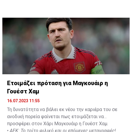
next 24-48 hours.
Not a done deal yet, but Mahrez is keen on the move and
Al-Ahli hope to move fast.🇸🇦
pic.twitter.com/Z0SmniQXIP
— Ben Jacobs (@JacobsBen)
July 15, 2023
Ετοιμάζει πρόταση για Μαγκουάιρ η
Γουέστ Χαμ
16.07.2023 11:55
Τη δυνατότητα να βάλει εκ νέου την καριέρα του σε
ανοδική πορεία φαίνεται πως ετοιμάζεται να
προσφέρει στον Χάρι Μαγκουάιρ η Γουέστ Χαμ.
•
ΑΕΚ: Το τρίτο φιλικό και οι επόμενες μεταγραφές!