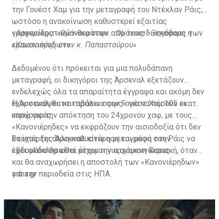
την Γουέστ Χαμ για την μεταγραφή του Ντέκλαν Ράις,
ωστόσο η ανακοίνωση καθυστερεί εξαιτίας
γραφειοκρατικών θεμάτων από τους δικηγόρους των
•
Αργυρίδης: «Ομόνοια στην... Ομόνοια - Ξεκάθαρη η
«Κανονιέρηδων».
εμπιστοσύνη στον κ. Παπασταύρου»
Δεδομένου ότι πρόκειται για μια πολυδάπανη
μεταγραφή, οι δικηγόροι της Άρσεναλ εξετάζουν
ενδελεχώς όλα τα απαραίτητα έγγραφα και ακόμη δεν
έχουν ανάψει το «πράσινο φως» για να πέσουν οι
Η Άρσεναλ θα καταβάλει στην Γουέστ Χαμ 105 εκατ.
υπογραφές.
ευρώ για την απόκτηση του 24χρονου χαφ, με τους
«Κανονιέρηδες» να εκφράζουν την αισιοδοξία ότι δεν
θα υπάρξει άλλη καθυστέρηση και μέσα στην
Στόχος της Άρσεναλ είναι η μεταγραφή του Ράις να
εβδομάδα θα είναι έτοιμοι για ανακοινώσεις.
έχει ολοκληρωθεί μέχρι την ερχόμενη Κυριακή, όταν
και θα αναχωρήσει η αποστολή των «Κανονιέρηδων»
για την περιοδεία στις ΗΠΑ.
sdna.gr