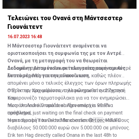
Τελειώνει του Ονανά στη Μάντσεστερ
Γιουνάιτεντ
16.07.2023 16:48
Η Μάντσεστερ Γιουνάιτεντ αναμένεται να
οριστικοποιήσει τη συμφωνία της με τον Αντρέ
Ονανά, με τη μεταγραφή του να θεωρείται
δεδομένη. Απομένουν οι τελευταίες οικονομικές
Δεδομένη πρέπει να θεωρείται η μεταγραφή του Αντρέ
λεπτομέρειες για την ανακοίνωση.
Ονανά στη Μάντσεστερ Γιουνάιτεντ, καθώς πλέον
απομένει μόνο ο τελικός έλεγχος των όρων πληρωμής
στη Ίντερ, προκειμένου να ολοκληρωθεί η απόκτησή
Ο Έρικ τεν Χαχ μάλιστα, τηλεφώνησε στον 27χρονο
του.
Καμερουνέζο τερματοφύλακα για να τον ενημερώσει
πως όλα κυλούν ομάδα και δεν υπάρχει κανένα
More on André Onana deal. Agreement is 99.9%
πρόβλημα.
completed, just waiting on the final check on payment
terms then he’ll travel to Manchester. 🔴🇨🇲
Η μεταγραφή του Ονανά θα κοστίσει στους κόκκινους
#MUFC
διαβόλους 50.000.000 ευρώ συν 5.000.000 σε μπόνους.
Erik ten Hag directly called Onana in the last 48h to