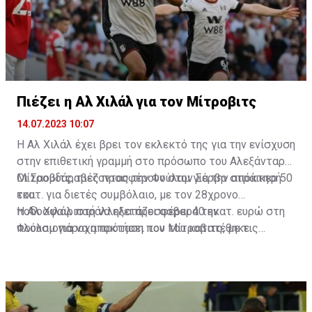
Πιέζει η Αλ Χιλάλ για τον Μίτροβιτς
14.07.2023 10:07
Η Αλ Χιλάλ έχει βρει τον εκλεκτό της για την ενίσχυση
στην επιθετική γραμμή στο πρόσωπο του Αλεξάνταρ
Μίτροβιτς, πιέζοντας την Φούλαμ για την απόκτησή
Οι Σαουδάραβες προσφέρουν στον Σέρβο στράικερ 50
του.
εκατ. για διετές συμβόλαιο, με τον 28χρονο
ποδοσφαιριστή να εξετάζει σοβαρά την
Η Αλ Χιλάλ παράλληλα προσφέρει 40 εκατ. ευρώ στη
πλουσιοπάροχη πρόταση που του κατατέθηκε.
Φούλαμ για να αποκτήσει τον Μίτροβιτς, με τις
επαφές των δύο ομάδων να βρίσκονται σε καλό
δρόμο, σύμφωνα με τα αγγλικά ΜΜΕ.