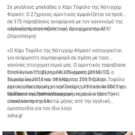
Σε μεγάλους μπελάδες ο Χάρι Τόφολο της Νότιγχαμ
Φόρεστ. Ο 27χρονος αμυντικός εμφανίζεται να προέβη
σε 375 παραβάσεις αναφορικά με τον κανονισμό της
αγγλικής ομοσπονδίας περί στοιχηματισμού.
•
Ανατροπή στην περίπτωση Αραούχο στην ΑΕΚ!
(Δημοσίευμα)
«Ο Χάρι Τοφόλο της Νότιγχαμ Φόρεστ κατηγορείται
για ανάρμοστη συμπεριφορά σε σχέση με τους
κανόνες στοιχηματισμού μας. Ο αμυντικός παραβίασε
τον Κανόνα Ε1 (β) της FA 375 φορές μεταξύ 22
Όταν έγιναν τα φερόμενα αδικήματα (2014-17), ο
Ιανουαρίου 2014 και 18 Μαρτίου 2017. Ο Χάρι Τοφόλο
Τόφολο αγωνιζόταν στη Νόριτς. Στη Φόρεστ
έχει προθεσμία μέχρι την Τετάρτη 19 Ιουλίου 2023 για
μετακόμισε πέρυσι το καλοκαίρι, μετά την άνοδο της
να δώσει τις απαντήσεις του», σημειώνεται στην
ομάδας στην Premier League.
Όλα αυτά ενώ μόλις λίγους μήνες πριν ο Ιβάν Τόνεϊ
ανακοίνωση της FA.
αποκλείστηκε για οκτώ μήνες από την αγγλική
ομοσπονδία για τον ίδιο λόγο.
sdna.gr