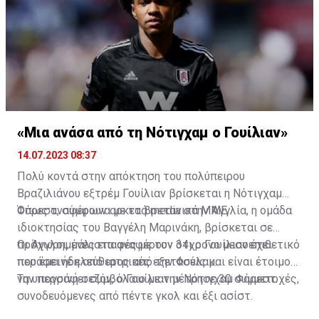
τους «χωριάτες» για τετραετές συμβόλαιο
συνεργασίας.
«Μια ανάσα από τη Νότιγχαμ ο Γουίλιαν»
14.07.2023 08:37
Πολύ κοντά στην απόκτηση του πολύπειρου
Βραζιλιάνου εξτρέμ Γουίλιαν βρίσκεται η Νότιγχαμ
Φόρεστ, σύμφωνα με τα βρετανικά ΜΜΕ.
Όπως αναφέρουν αρκετά media στην Αγγλία, η ομάδα
ιδιοκτησίας του Βαγγέλη Μαρινάκη, βρίσκεται σε
προχωρημένες επαφές με τον 34χρονο μεσοεπιθετικό
Οι Άγγλοι, μάλιστα αναφέρουν ότι ο Γουίλιαν έχει
που έμεινε ελεύθερος από την Φούλαμ.
περάσει ήδη από ιατρικές εξετάσεις και είναι έτοιμος
να υπογράψει συμβόλαιο με την Νότιγχαμ Φόρεστ.
Την περσινή σεζόν, ο Γουίλιαν μέτρησε 30 συμμετοχές,
συνοδευόμενες από πέντε γκολ και έξι ασίστ.