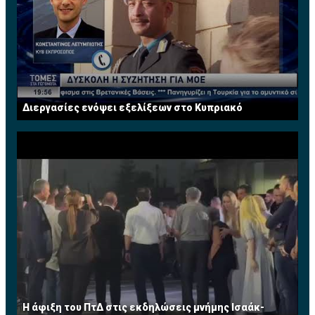
Διεργασίες ενόψει εξελίξεων στο Κυπριακό
Η άφιξη του ΠτΔ στις εκδηλώσεις μνήμης Ισαάκ-