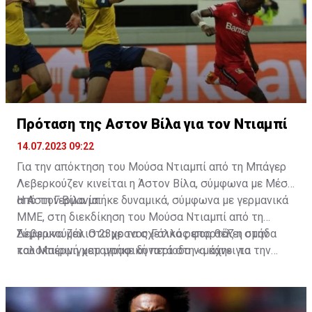
Πρόταση της Αστον Βίλα για τον Ντιαμπί
14.07.2023 09:22
Για την απόκτηση του Μούσα Ντιαμπί από τη Μπάγερ
Λεβερκούζεν κινείται η Άστον Βίλα, σύμφωνα με Μέσα
από τη Γερμανία.
Η Αστον Βίλα μπήκε δυναμικά, σύμφωνα με γερμανικά
ΜΜΕ, στη διεκδίκηση του Μούσα Ντιαμπί από τη
Λεβερκούζεν. Ο 23χρονος Γάλλος φορ θέλει στην
Σύμφωνα μάλιστα με τα σχετικά ρεπορτάζ η ομάδα
καλοκαιρινή μεταγραφική περίοδο να κάνει το
του Μπέρμιγχαμ μπήκε δυνατά στη «μάχη» για την
επόμενο βήμα στην καριέρα του.
απόκτηση του, καθώς προσφέρει 55 εκατ. ευρώ και η
γερμανική ομάδα είναι έτοιμη ν' αποδεχθεί την
πρόταση, με τον ίδιο τον Ντιαμπί να έχει πρόταση από