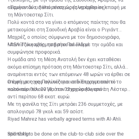
αναμένεται τις επόμενες ώρες να έρθει σε επαφή με
•
Έφυγαν δύο, θέλει τέσσερις (πληροφορίες)
τη Μάντσεστερ Σίτι.
Πολύ κοντά στο να γίνει ο επόμενος παίκτης που θα
μετακομίσει στη Σαουδική Αραβία είναι ο Ριγιάντ
Μαχρέζ, ο οποίος σύμφωνα με τον δημοσιογράφο,
Μπεν Τζέικομπς, τα βρήκε σε όλα με την ομάδα και
•
ΑΕΛίστικη εξόρμηση στο Πελένδρι!
συμφώνησε προφορικά.
Η ομάδα από τη Μέση Ανατολή δεν έχει καταθέσει
ακόμα επίσημη πρόταση στη Μάντσεστερ Σίτι, αλλά
αναμένεται εντός των επόμενων 48 ωρών να έρθει σε
επαφή με τους Πολίτες για να διαπραγματευτεί το
Ο έμπειρος χαφ αγωνίζεται στο Έτιχαντ από το
ποσό που θέλουν για τον 32χρονο Αλγερινό.
καλοκαίρι του 2018, όταν αποχώρησε από τη Λέστερ
αντί περίπου 68 εκατ. ευρώ.
Με τη φανέλα της Σίτι μετράει 236 συμμετοχές, με
απολογισμό 78 γκολ και 59 ασίστ.
Riyad Mahrez has verbally agreed terms with Al-Ahli.
Still work to be done on the club-to-club side over the
sport24.gr