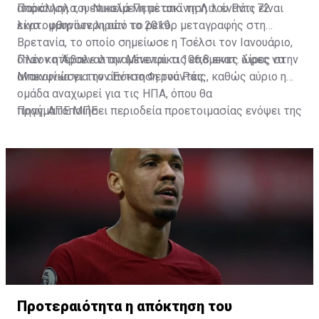
απόκτηση του Νικολά Πεπέ από τη Λιλ έναντι 72
Παράλληλα, η επικείμενη μετακίνηση του Ράις είναι
εκατομμυρίων λιρών το 2019.
λίγο... φθηνότερη από το ρεκόρ μεταγραφής στη
Βρετανία, το οποίο σημείωσε η Τσέλσι τον Ιανουάριο,
όταν κατέβαλε στην Μπενφίκα 106,8 εκατ. λίρες στην
Πλέον η Άρσεναλ αναμένεται τις επόμενες ώρες να
Μπενφίκα για τον Έντσο Φερνάντες.
ανακοινώσει την απόκτηση του Ράις, καθώς αύριο η
ομάδα αναχωρεί για τις ΗΠΑ, όπου θα
πραγματοποιήσει περιοδεία προετοιμασίας ενόψει της
Πηγή: ΑΠΕ ΜΠΕ
νέας σεζόν.
Προτεραιότητα η απόκτηση του