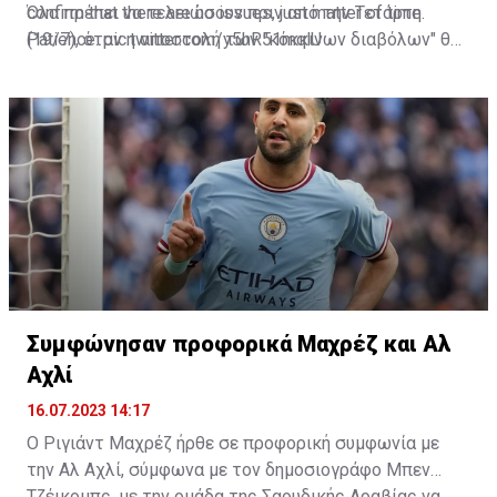
confirm that there are no issues, just matter of time.
Όλα πρέπει να τελειώσουν πριν από την Τετάρτη
Patience.
(19/7), όταν η αποστολή των "κόκκινων διαβόλων" θα
pic.twitter.com/y5hR51mqlU
— Fabrizio Romano (@FabrizioRomano)
αναχωρήσει για περιοδεία στις ΗΠΑ.
July 16, 2023
Συμφώνησαν προφορικά Μαχρέζ και Αλ
Αχλί
16.07.2023 14:17
Ο Ριγιάντ Μαχρέζ ήρθε σε προφορική συμφωνία με
την Αλ Αχλί, σύμφωνα με τον δημοσιογράφο Μπεν
Τζέικομπς, με την ομάδα της Σαουδικής Αραβίας να