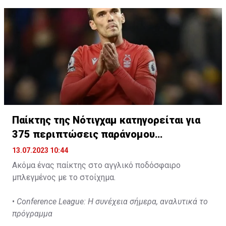
Σαουδικής Αραβίας, με 10 νίκες, 7 ισοπαλίες και 13
ήττες, συγκεντρώνοντας, συνολικά, 37 βαθμούς.
Παίκτης της Νότιγχαμ κατηγορείται για
375 περιπτώσεις παράνομου
στοιχηματισμού
13.07.2023 10:44
Ακόμα ένας παίκτης στο αγγλικό ποδόσφαιρο
μπλεγμένος με το στοίχημα.
•
Conference League: Η συνέχεια σήμερα, αναλυτικά το
πρόγραμμα