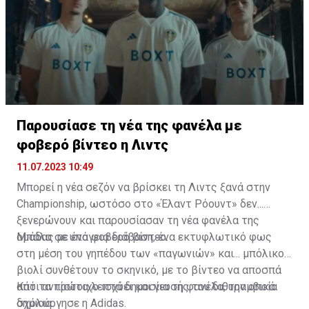
Παρουσίασε τη νέα της φανέλα με
φοβερό βίντεο η Λιντς
11.07.2023 10:49
Μπορεί η νέα σεζόν να βρίσκει τη Λιντς ξανά στην
Championship, ωστόσο στο «Έλαντ Ρόουντ» δεν...
ξενερώνουν και παρουσίασαν τη νέα φανέλα της
ομάδας με ένα φοβερό βίντεο.
Μπάλα σε υπόγεια διάβαση, ένα εκτυφλωτικό φως
στη μέση του γηπέδου των «παγωνιών» και... μπόλικο
βιολί συνθέτουν το σκηνικό, με το βίντεο να αποσπά
από τα πρώτα λεπτά δημοσίευσής του διθυραμβικά
Κάτι αντίστοιχο ισχύει και για τη φανέλα, την οποία
σχόλια.
δημιούργησε η Adidas.