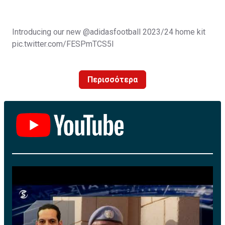
Introducing our new
@adidasfootball
2023/24 home kit
pic.twitter.com/FESPmTCS5I
— Leeds United (@LUFC)
July 11, 2023
Περισσότερα