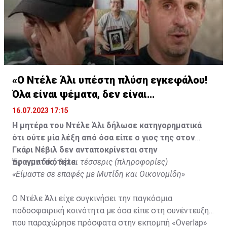
«Ο Ντέλε Άλι υπέστη πλύση εγκεφάλου!
Όλα είναι ψέματα, δεν είναι
υιοθετημένος»
16.07.2023 17:15
Η μητέρα του Ντέλε Άλι δήλωσε κατηγορηματικά
ότι ούτε μία λέξη από όσα είπε ο γιος της στον
Γκάρι Νέβιλ δεν ανταποκρίνεται στην
πραγματικότητα.
Έφυγαν δύο, θέλει τέσσερις (πληροφορίες)
«Είμαστε σε επαφές με Μυτίδη και Οικονομίδη»
Ο Ντέλε Άλι είχε συγκινήσει την παγκόσμια
ποδοσφαιρική κοινότητα με όσα είπε στη συνέντευξη
που παραχώρησε πρόσφατα στην εκπομπή «Overlap»