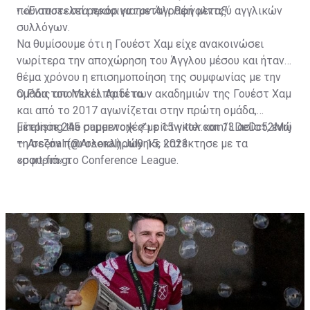
που αποτελεί ρεκόρ για μεταγραφή μεταξύ αγγλικών
•
«Έντυσε» στα πράσινα τον Άλι Ρέινολντς!
συλλόγων.
Να θυμίσουμε ότι η Γουέστ Χαμ είχε ανακοινώσει
νωρίτερα την αποχώρηση του Άγγλου μέσου και ήταν
θέμα χρόνου η επισημοποίηση της συμφωνίας με την
ομάδα του Μικέλ Αρτέτα.
Ο Ράις αποτελεί παιδί των ακαδημιών της Γουέστ Χαμ
και από το 2017 αγωνίζεται στην πρώτη ομάδα,
μέτρησε 245 συμμετοχές με 15 γκολ και 13 ασίστ, ενώ
Finalising the paperwork ✍️
pic.twitter.com/LDeDc52Mnj
τη σεζόν που ολοκληρώθηκε κατέκτησε με τα
— Arsenal (@Arsenal)
July 15, 2023
«σφυριά» το Conference League.
sport-fm.gr