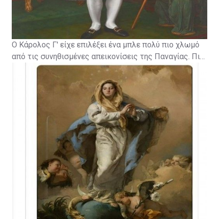
Ο Κάρολος Γ' είχε επιλέξει ένα μπλε πολύ πιο χλωμό
από τις συνηθισμένες απεικονίσεις της Παναγίας. Πιο
κάτω ένας πίνακας της Παρθένου Μαρίας από το 1767
από τον Giovanni Battista Tiepolo - κοιτάξτε το γαλάζιο
της ρόμπας. Αυτός ο πίνακας παραγγέλθηκε από τον
Κάρολο Γ'.