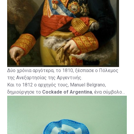
Δύο χρόνια αργότερα, το 1810, ξέσπασε ο Πόλεμος
της Ανεξαρτησίας της Αργεντινής.
Και το 1812 ο αρχηγός τους, Manuel Belgrano,
δημιούργησε το
Cockade of Argentina
, ένα σύμβολο
που χρησιμοποιείται για να διακρίνει τις
επαναστατικές δυνάμεις από εκείνες των
φιλοβασιλικών. Και χρησιμοποίησε χρώματα που
προηγουμένως συνδέονταν με την εξέγερση της
Αργεντινής από την ισπανική κυριαρχία υπό τον Ιωσήφ