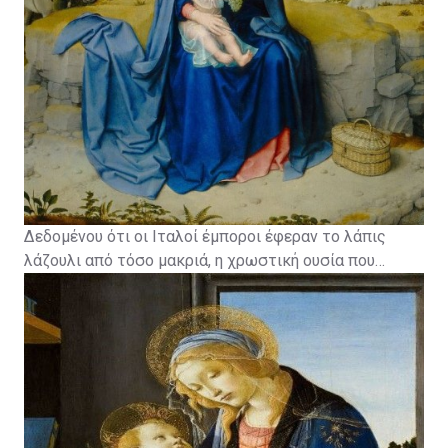
Δεδομένου ότι οι Ιταλοί έμποροι έφεραν το λάπις
λάζουλι από τόσο μακριά, η χρωστική ουσία που
δημιούργησε έγινε γνωστή ως "ultramarinus". Στα
λατινικά σημαίνει «από πάνω από τη θάλασσα».Το
Ultramarine ήταν μια βαθιά και λαμπερή απόχρωση του
μπλε, πολύτιμη για την ομορφιά και τη σπανιότητά
του.