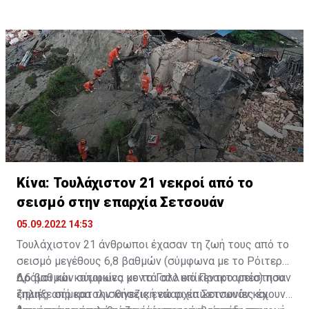
Κίνα: Τουλάχιστον 21 νεκροί από το
σεισμό στην επαρχία Σετσουάν
05.09.2022 14:53
Τουλάχιστον 21 άνθρωποι έχασαν τη ζωή τους από το
σεισμό μεγέθους 6,8 βαθμών (σύμφωνα με το Ρόιτερς,
6,6 βαθμών σύμφωνα με το Γαλλικό Πρακτορείο) που
Δρόμοι και κατοικίες κοντά στο επίκεντρο υπέστησαν
έπληξε σήμερα την κινεζική επαρχία Σετσουάν και
ζημιές από κατολισθήσεις ενώ οι επικοινωνίες έχουν