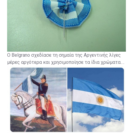
Βοναπάρτη - το απαλό γαλανόλευκο από το Τάγμα του
Βασιλιά Καρόλου Γ' και της αληθινής μοναρχίας.
Ο Belgrano σχεδίασε τη σημαία της Αργεντινής λίγες
μέρες αργότερα και χρησιμοποίησε τα ίδια χρώματα.
Μετά από μερικές ατυχίες, αλλαγές κυβέρνησης,
μάχες και χρόνια αργότερα, το σχέδιο του Belgrano
υιοθετήθηκε ως η επίσημη σημαία της ανεξάρτητης
Αργεντινής, το 1816. Ο ήλιος προστέθηκε το 1818.