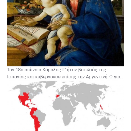
Τον 18ο αιώνα ο Κάρολος Γ' ήταν βασιλιάς της
Ισπανίας και κυβερνούσε επίσης την Αργεντινή. Ο γιος
και ο κληρονόμος του, που ονομαζόταν επίσης
Κάρολος, ήταν παντρεμένος εδώ και πέντε χρόνια
χωρίς να αποκτήσει κανένα δικό του παιδί...