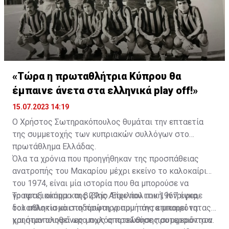
«Τώρα η πρωταθλήτρια Κύπρου θα
έμπαινε άνετα στα ελληνικά play off!»
15.07.2023 14:19
Ο Χρήστος Σωτηρακόπουλος θυμάται την επταετία
της συμμετοχής των κυπριακών συλλόγων στο
πρωτάθλημα Ελλάδας.
Όλα τα χρόνια που προηγήθηκαν της προσπάθειας
ανατροπής του Μακαρίου μέχρι εκείνο το καλοκαίρι
του 1974, είναι μία ιστορία που θα μπορούσε να
γραφτεί ακόμα και βιβλίο. Είχε πολιτική, ίντριγκα,
Το πραξικόπημα της 21ης Απριλίου του 1967 έφερε
δολοπλοκία και ποδόσφαιρο που πάντα μπορεί να
τον αθλητισμό στη πρώτη γραμμή της επικαιρότητας
χρησιμοποιηθεί ως μοχλός προώθησης συμφερόντων.
και ήταν ολοφάνερο πως αποτελούσε προτεραιότητα