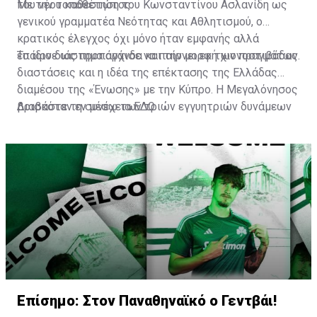
του νέου καθεστώτος.
Με την τοποθέτηση του Κωνσταντίνου Ασλανίδη ως
γενικού γραμματέα Νεότητας και Αθλητισμού, ο
κρατικός έλεγχος όχι μόνο ήταν εμφανής αλλά
έπαιρνε ως προπαγάνδα και την μορφή χιονοστιβάδας.
Το ίδιο διάστημα άρχισε να παίρνει εκ των πραγμάτων
διαστάσεις και η ιδέα της επέκτασης της Ελλάδας
διαμέσου της «Ένωσης» με την Κύπρο. Η Μεγαλόνησος
βρισκόταν εν μέσω των τριών εγγυητριών δυνάμεων
Διαβάστε τη συνέχεια
ΕΔΩ
(Αγγλία, Ελλάδα, Τουρκία) και στα χαρτιά τουλάχιστον,
σύμφωνα με την συνθήκη της Ζυρίχης, έπρεπε να
αποτελεί αποστρατικοποιημένη ζώνη.
Επίσημο: Στον Παναθηναϊκό ο Γεντβάι!