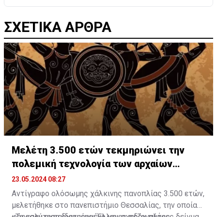
ΣΧΕΤΙΚΑ ΑΡΘΡΑ
Μελέτη 3.500 ετών τεκμηριώνει την
πολεμική τεχνολογία των αρχαίων
Ελλήνων
23.05.2024 08:27
Αντίγραφο ολόσωμης χάλκινης πανοπλίας 3.500 ετών,
μελετήθηκε στο πανεπιστήμιο Θεσσαλίας, την οποίαν
φόρεσαν εκπαιδευμένοι Έλληνες πεζοναύτες
«Το καλύτερα διατηρημένο και σχεδόν πλήρες δείγμα