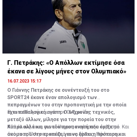
Γ. Πετράκης: «Ο Απόλλων εκτίμησε όσα
έκανα σε λίγους μήνες στον Ολυμπιακό»
16.07.2023 15:17
Ο Γιάννης Πετράκης σε συνέντευξή του στο
SPORT24 έκανε έναν απολογισμό των
πεπραγμένων του στην προπονητική με την οποία
έχει παθολογική αγάπη. Ο 64χρονος τεχνικός,
Η τοποθέτησή του για τον Ουζουνίδη:
μεταξύ άλλων, μίλησε για την πορεία του στην
Κύπρο αλλά και για τον προπονητή που έριξε το
Από όλους τους συναδέλφους εισέπραξα σεβασμό. Και
όνομα του στο τραπέζι, για να έρθει η πρόταση και
από τους Έλληνες και από τους ξένους. Πάντα μου