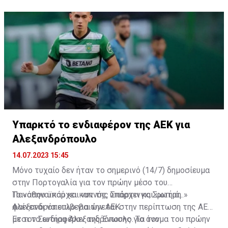
Υπαρκτό το ενδιαφέρον της ΑΕΚ για
Αλεξανδρόπουλο
14.07.2023 15:45
Μόνο τυχαίο δεν ήταν το σημερινό (14/7) δημοσίευμα
στην Πορτογαλία για τον πρώην μέσο του
Παναθηναϊκού και νυν της Σπόρτινγκ, Σωτήρη
Το «όπου υπάρχει καπνός, υπάρχει και φωτιά...»
Αλεξανδρόπουλο για την ΑΕΚ.
φαίνεται να επιβεβαιώνεται στην περίπτωση της ΑΕΚ
με τον Σωτήρη Αλεξανδρόπουλο. Το όνομα του πρώην
Έτσι το ενδιαφέρον της Ένωσης για τον