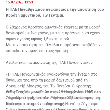
15.07.2023 13:53
Η ΠΑΕ Παναθηναϊκός ανακοίνωσε την απόκτηση του
Κροάτη αμυντικού, Τιν Γεντβάι.
Ο 28χρονος Κροάτης αμυντικός έρχεται με τη μορφή
δανεισμού με ένα χρόνο, με τους πράσινους να έχουν
οψιόν αγοράς ύψους 1,5 εκατ. ευρώ.
Με την απόκτηση του Γεντβάι οι πράσινοι ανεβάζουν
επίπεδο την αμυντική τους γραμμή.
Αναλυτικά η ανακοίνωση της ΠΑΕ Παναθηναϊκός:
«Η ΠΑΕ Παναθηναϊκός ανακοινώνει την ένταξη στο
δυναμικό της, υπό τη μορφή δανεισμού από τη
Λοκομοτίβ Μόσχας, του Τιν Γεντβάι. Ο Κροάτης
κεντρικός αμυντικός θα ανήκει στο ρόστερ του
Ο Τιν Γεντβάι γεννήθηκε στις 28 Νοεμβρίου 1995 στο
Τριφυλλιού έως το καλοκαίρι του 2024, ενώ οι
Ζάγκρεμπ της Κροατίας. Ξεκίνησε την ποδοσφαιρική
Πράσινοι διατηρούν οψιόν αγοράς.
διαδρομή του στην ακαδημία της Ντινάμο Ζάγκρεμπ.
Στον κορυφαίο κροατικό σύλλογο έκανε τα πρώτα του
Ο Γεντβάι μετράει 26 συμμετοχές στην εθνική