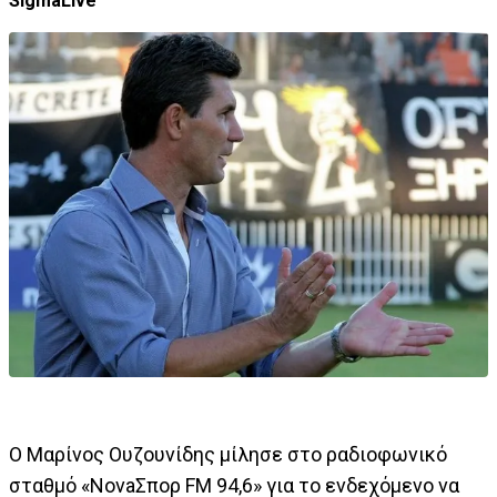
SigmaLive
Ο Μαρίνος Ουζουνίδης μίλησε στο ραδιοφωνικό
σταθμό «NovaΣπορ FM 94,6» για το ενδεχόμενο να