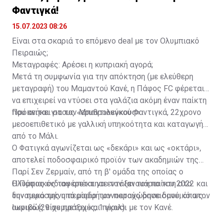
διοργανώσεις. Δόθηκε δανεικός στην Αλ Αΐν όπου
Φαντιγκά!
αγωνίστηκε έως τον περασμένο Μάιο.
15.07.2023 08:26
Είναι στα σκαριά το επόμενο deal με τον Ολυμπιακό
Πειραιώς;
Μεταγραφές: Αρέσει η κυπριακή αγορά;
Μετά τη συμφωνία για την απόκτηση (με ελεύθερη
μεταγραφή) του Μαμαντού Κανέ, η Πάφος FC φέρεται
να επιχειρεί να ντύσει στα γαλάζια ακόμη έναν παίκτη
που ανήκει στους «ερυθρολεύκους».
Πρόκειται για τον Μπαντιουγκού Φαντιγκά, 22χρονο
μεσοεπιθετικό με γαλλική υπηκοότητα και καταγωγή
από το Μάλι.
Ο Φατιγκά αγωνίζεται ως «δεκάρι» και ως «οκτάρι»,
αποτελεί ποδοσφαιρικό προϊόν των ακαδημιών της
Παρί Σεν Ζερμαίν, από τη β' ομάδα της οποίας ο
Ολυμπιακός τον απέκτησε τον Ιανουάριο του 2022 και
Η Πάφος ενδιαφέρεται να εντάξει τον παίκτη στο
την περασμένη περίοδο τον παραχώρησε δανεικό στον
δυναμικό της υπό μορφή μονοετούς δανεισμού, όπως
Ιωνικό (29 συμμετοχές, 1 γκολ).
ακριβώς είχε πράξει και πέρυσι με τον Κανέ.