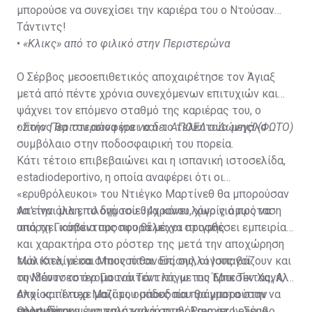
μπορούσε να συνεχίσει την καριέρα του ο Ντούσαν
Τάντιντς!
•
«Κλικς» από το φιλικό στην Περιστερώνα
Ο Σέρβος μεσοεπιθετικός αποχαιρέτησε τον Άγιαξ
μετά από πέντε χρόνια συνεχόμενων επιτυχιών και
ψάχνει τον επόμενο σταθμό της καριέρας του, ο
οποίος θα του αποφέρει και το τελευταίο μεγάλο
•
Στην Περιστερώνα για να δει ΑΠΟΕΛ ο Δώνης! (ΦΩΤΟ)
συμβόλαιο στην ποδοσφαιρική του πορεία.
Κάτι τέτοιο επιβεβαιώνει και η ισπανική ιστοσελίδα,
estadiodeportivo, η οποία αναφέρει ότι οι
«ερυθρόλευκοι» του Ντιέγκο Μαρτίνεθ θα μπορούσαν
να είναι μια επιλογή του 34χρονου, χωρίς όμως να
Απ' την άλλη, το δημοσίευμα κάνει λόγο για πρόταση
υπάρχει κάποια προσφορά μέχρι στιγμής.
από τη Γιουβέντους που θέλει να προσθέσει εμπειρία
και χαρακτήρα στο ρόστερ της μετά την αποχώρηση
των Κιελίνι και Μπονούτσι. Επίσης, οι Ισπανοί
Μάλιστα, μέσα στους πιθανούς συλλόγους βάζουν και
συνδέουν το όνομα του Τάντιτς με τις Μπεσίκτας, Αλ
τη Μάντσεστερ Γιουνάιτεντ λόγω του Έρικ Τεν Χαγκ, ο
Αλχί και Ίντερ Μαϊάμι, ομάδες που θα μπορούσαν να
οποίος πέτυχε μαζί του σπουδαία πράγματα στην
προσφέρουν ένα πολύ καλό συμβόλαιο στον Σέρβο
Ολλανδία και μια επιστροφή στην Premier League,
sport-fm.gr