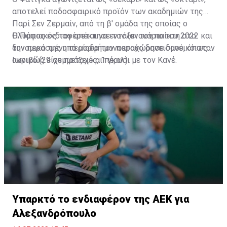
αποτελεί ποδοσφαιρικό προϊόν των ακαδημιών της
Παρί Σεν Ζερμαίν, από τη β' ομάδα της οποίας ο
Ολυμπιακός τον απέκτησε τον Ιανουάριο του 2022 και
Η Πάφος ενδιαφέρεται να εντάξει τον παίκτη στο
την περασμένη περίοδο τον παραχώρησε δανεικό στον
δυναμικό της υπό μορφή μονοετούς δανεισμού, όπως
Ιωνικό (29 συμμετοχές, 1 γκολ).
ακριβώς είχε πράξει και πέρυσι με τον Κανέ.
Υπαρκτό το ενδιαφέρον της ΑΕΚ για
Αλεξανδρόπουλο