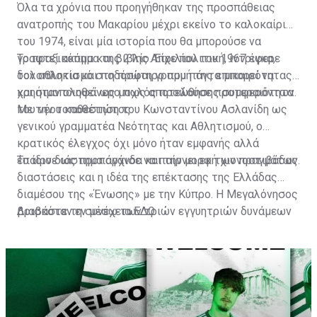
Όλα τα χρόνια που προηγήθηκαν της προσπάθειας
ανατροπής του Μακαρίου μέχρι εκείνο το καλοκαίρι
του 1974, είναι μία ιστορία που θα μπορούσε να
γραφτεί ακόμα και βιβλίο. Είχε πολιτική, ίντριγκα,
Το πραξικόπημα της 21ης Απριλίου του 1967 έφερε
δολοπλοκία και ποδόσφαιρο που πάντα μπορεί να
τον αθλητισμό στη πρώτη γραμμή της επικαιρότητας
χρησιμοποιηθεί ως μοχλός προώθησης συμφερόντων.
και ήταν ολοφάνερο πως αποτελούσε προτεραιότητα
του νέου καθεστώτος.
Με την τοποθέτηση του Κωνσταντίνου Ασλανίδη ως
γενικού γραμματέα Νεότητας και Αθλητισμού, ο
κρατικός έλεγχος όχι μόνο ήταν εμφανής αλλά
έπαιρνε ως προπαγάνδα και την μορφή χιονοστιβάδας.
Το ίδιο διάστημα άρχισε να παίρνει εκ των πραγμάτων
διαστάσεις και η ιδέα της επέκτασης της Ελλάδας
διαμέσου της «Ένωσης» με την Κύπρο. Η Μεγαλόνησος
βρισκόταν εν μέσω των τριών εγγυητριών δυνάμεων
Διαβάστε τη συνέχεια
ΕΔΩ
(Αγγλία, Ελλάδα, Τουρκία) και στα χαρτιά τουλάχιστον,
σύμφωνα με την συνθήκη της Ζυρίχης, έπρεπε να
αποτελεί αποστρατικοποιημένη ζώνη.