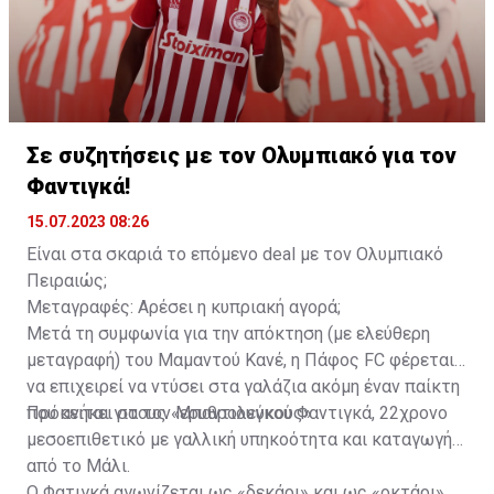
σεζόν, την τελευταία του στον γερμανικό σύλλογο. Εν
τέλει το 2021 η Λοκομοτίβ Μόσχας τον αγόρασε και
έτσι ο Γεντβάι συνέχισε την καριέρα του στη Ρωσία.
Εκεί έπαιξε για μιάμιση σεζόν, προτού ζητήσει να
φύγει το χειμώνα του 2023, λόγω του αποκλεισμού
των ρωσικών ομάδων από τις ευρωπαϊκές
Σε συζητήσεις με τον Ολυμπιακό για τον
διοργανώσεις. Δόθηκε δανεικός στην Αλ Αΐν όπου
Φαντιγκά!
αγωνίστηκε έως τον περασμένο Μάιο.
15.07.2023 08:26
Είναι στα σκαριά το επόμενο deal με τον Ολυμπιακό
Πειραιώς;
Μεταγραφές: Αρέσει η κυπριακή αγορά;
Μετά τη συμφωνία για την απόκτηση (με ελεύθερη
μεταγραφή) του Μαμαντού Κανέ, η Πάφος FC φέρεται
να επιχειρεί να ντύσει στα γαλάζια ακόμη έναν παίκτη
που ανήκει στους «ερυθρολεύκους».
Πρόκειται για τον Μπαντιουγκού Φαντιγκά, 22χρονο
μεσοεπιθετικό με γαλλική υπηκοότητα και καταγωγή
από το Μάλι.
Ο Φατιγκά αγωνίζεται ως «δεκάρι» και ως «οκτάρι»,