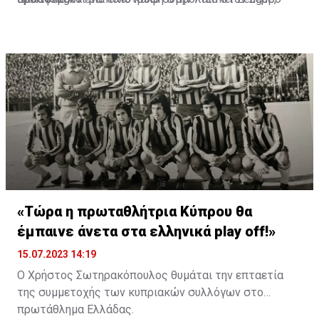
αρτίστα.
μόνο αδιάφορο δεν θα άφηνε τον Τάντιντς. Τη φετινή
σεζόν ο Σέρβος μέτρησε 13 γκολ και 21 ασίστ σε 47
συμμετοχές σε όλες τις διοργανώσεις.
«Τώρα η πρωταθλήτρια Κύπρου θα
έμπαινε άνετα στα ελληνικά play off!»
15.07.2023 14:19
Ο Χρήστος Σωτηρακόπουλος θυμάται την επταετία
της συμμετοχής των κυπριακών συλλόγων στο
πρωτάθλημα Ελλάδας.