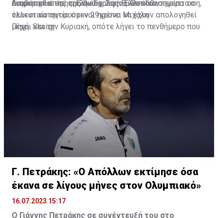
ενημερωθεί επί της δικογραφίας. Σε κάθε περίπτωση,
δικαστήρια της πρώην Σχολής Ευελπίδων.
Διαβάστε επίσης:
Ελλάδα: Στην Ελευσίνα σήμερα το
όλοι οι κατηγορούμενοι πρέπει να έχουν απολογηθεί
τελευταίο αντίο στον 29χρονο Μιχάλη
μέχρι και την Κυριακή, οπότε λήγει το πενθήμερο που
Πηγή: Skai.gr
ορίζει ο νόμος για τις κρατήσεις μέχρι την απολογία.
Γ. Πετράκης: «Ο Απόλλων εκτίμησε όσα
έκανα σε λίγους μήνες στον Ολυμπιακό»
16.07.2023 15:17
Ο Γιάννης Πετράκης σε συνέντευξή του στο