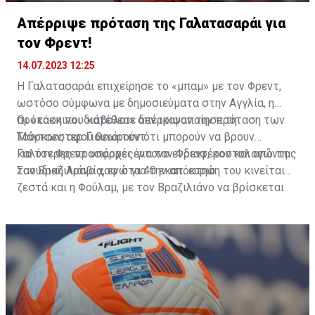
Απέρριψε πρόταση της Γαλατασαράι για
τον Φρεντ!
14.07.2023 12:25
Η Γαλατασαράι επιχείρησε το «μπαμ» με τον Φρεντ,
ωστόσο σύμφωνα με δημοσιεύματα στην Αγγλία, η
πρόταση που κατέθεσε δεν ικανοποίησε τη
Οι «κόκκινοι διάβολοι» απέρριψαν την πρόταση των
Μάντσεστερ Γιουνάιτεντ.
Τούρκων, αφού θεωρούν ότι μπορούν να βρουν
καλύτερες προσφορές για τον Φρεντ, κοστολογώντας
Για τον Φρεντ υπάρχει έντονο ενδιαφέρον και από τη
τον Βραζιλιάνο χαφ στα 40 εκατ. ευρώ.
Σαουδική Αραβία, ενώ για την απόκτηση του κινείται
ζεστά και η Φούλαμ, με τον Βραζιλιάνο να βρίσκεται
στην πόρτα της εξόδου από το «Ολντ Τράφορντ».