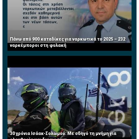
Πάνω από 900 καταδίκες για ναρκωτικά το 2025 – 232
ναρκέμποροι στη φυλακή
30 χρόνια Ισάακ-Σολωμού: Με οδηγό τη μνήμη για