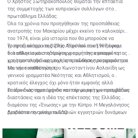
Ο Χρήστος Σωτηρακόπουλος θυμάται την επταετία
της συμμετοχής των κυπριακών συλλόγων στο
πρωτάθλημα Ελλάδας.
Όλα τα χρόνια που προηγήθηκαν της προσπάθειας
ανατροπής του Μακαρίου μέχρι εκείνο το καλοκαίρι
του 1974, είναι μία ιστορία που θα μπορούσε να
γραφτεί ακόμα και βιβλίο. Είχε πολιτική, ίντριγκα,
Το πραξικόπημα της 21ης Απριλίου του 1967 έφερε
δολοπλοκία και ποδόσφαιρο που πάντα μπορεί να
τον αθλητισμό στη πρώτη γραμμή της επικαιρότητας
χρησιμοποιηθεί ως μοχλός προώθησης συμφερόντων.
και ήταν ολοφάνερο πως αποτελούσε προτεραιότητα
του νέου καθεστώτος.
Με την τοποθέτηση του Κωνσταντίνου Ασλανίδη ως
γενικού γραμματέα Νεότητας και Αθλητισμού, ο
κρατικός έλεγχος όχι μόνο ήταν εμφανής αλλά
έπαιρνε ως προπαγάνδα και την μορφή χιονοστιβάδας.
Το ίδιο διάστημα άρχισε να παίρνει εκ των πραγμάτων
διαστάσεις και η ιδέα της επέκτασης της Ελλάδας
διαμέσου της «Ένωσης» με την Κύπρο. Η Μεγαλόνησος
βρισκόταν εν μέσω των τριών εγγυητριών δυνάμεων
Διαβάστε τη συνέχεια
ΕΔΩ
(Αγγλία, Ελλάδα, Τουρκία) και στα χαρτιά τουλάχιστον,
σύμφωνα με την συνθήκη της Ζυρίχης, έπρεπε να
αποτελεί αποστρατικοποιημένη ζώνη.