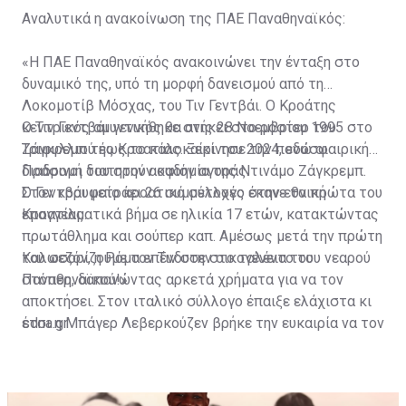
Αναλυτικά η ανακοίνωση της ΠΑΕ Παναθηναϊκός:
«Η ΠΑΕ Παναθηναϊκός ανακοινώνει την ένταξη στο
δυναμικό της, υπό τη μορφή δανεισμού από τη
Λοκομοτίβ Μόσχας, του Τιν Γεντβάι. Ο Κροάτης
κεντρικός αμυντικός θα ανήκει στο ρόστερ του
Ο Τιν Γεντβάι γεννήθηκε στις 28 Νοεμβρίου 1995 στο
Τριφυλλιού έως το καλοκαίρι του 2024, ενώ οι
Ζάγκρεμπ της Κροατίας. Ξεκίνησε την ποδοσφαιρική
Πράσινοι διατηρούν οψιόν αγοράς.
διαδρομή του στην ακαδημία της Ντινάμο Ζάγκρεμπ.
Στον κορυφαίο κροατικό σύλλογο έκανε τα πρώτα του
Ο Γεντβάι μετράει 26 συμμετοχές στην εθνική
επαγγελματικά βήμα σε ηλικία 17 ετών, κατακτώντας
Κροατίας.
πρωτάθλημα και σούπερ καπ. Αμέσως μετά την πρώτη
του σεζόν, η Ρόμα επένδυσε στο ταλέντο του νεαρού
Καλωσορίζουμε τον Τιν στην οικογένεια του
στόπερ, δαπανώντας αρκετά χρήματα για να τον
Παναθηναϊκού!»
αποκτήσει. Στον ιταλικό σύλλογο έπαιξε ελάχιστα κι
έτσι η Μπάγερ Λεβερκούζεν βρήκε την ευκαιρία να τον
sdna.gr
ζητήσει δανεικό. Μετά από έξι μήνες οι Γερμανοί
αποφάσισαν να προχωρήσουν στην αγορά του Γεντβάι.
Στο Λεβερκούζεν παρέμεινε για μια πενταετία σερί,