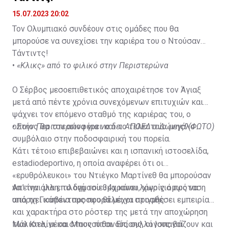
15.07.2023 20:02
Τον Ολυμπιακό συνδέουν στις ομάδες που θα
μπορούσε να συνεχίσει την καριέρα του ο Ντούσαν
Τάντιντς!
•
«Κλικς» από το φιλικό στην Περιστερώνα
Ο Σέρβος μεσοεπιθετικός αποχαιρέτησε τον Άγιαξ
μετά από πέντε χρόνια συνεχόμενων επιτυχιών και
ψάχνει τον επόμενο σταθμό της καριέρας του, ο
οποίος θα του αποφέρει και το τελευταίο μεγάλο
•
Στην Περιστερώνα για να δει ΑΠΟΕΛ ο Δώνης! (ΦΩΤΟ)
συμβόλαιο στην ποδοσφαιρική του πορεία.
Κάτι τέτοιο επιβεβαιώνει και η ισπανική ιστοσελίδα,
estadiodeportivo, η οποία αναφέρει ότι οι
«ερυθρόλευκοι» του Ντιέγκο Μαρτίνεθ θα μπορούσαν
να είναι μια επιλογή του 34χρονου, χωρίς όμως να
Απ' την άλλη, το δημοσίευμα κάνει λόγο για πρόταση
υπάρχει κάποια προσφορά μέχρι στιγμής.
από τη Γιουβέντους που θέλει να προσθέσει εμπειρία
και χαρακτήρα στο ρόστερ της μετά την αποχώρηση
των Κιελίνι και Μπονούτσι. Επίσης, οι Ισπανοί
Μάλιστα, μέσα στους πιθανούς συλλόγους βάζουν και