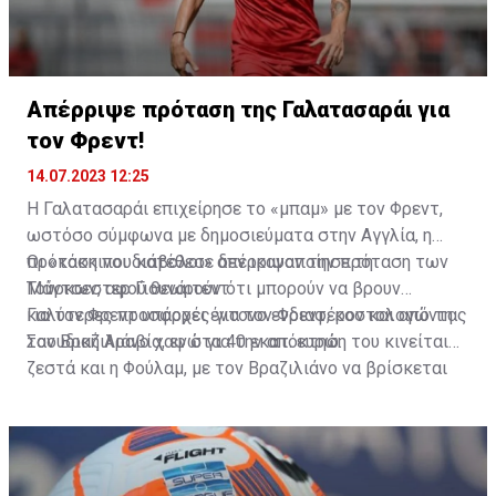
Απέρριψε πρόταση της Γαλατασαράι για
τον Φρεντ!
14.07.2023 12:25
Η Γαλατασαράι επιχείρησε το «μπαμ» με τον Φρεντ,
ωστόσο σύμφωνα με δημοσιεύματα στην Αγγλία, η
πρόταση που κατέθεσε δεν ικανοποίησε τη
Οι «κόκκινοι διάβολοι» απέρριψαν την πρόταση των
Μάντσεστερ Γιουνάιτεντ.
Τούρκων, αφού θεωρούν ότι μπορούν να βρουν
καλύτερες προσφορές για τον Φρεντ, κοστολογώντας
Για τον Φρεντ υπάρχει έντονο ενδιαφέρον και από τη
τον Βραζιλιάνο χαφ στα 40 εκατ. ευρώ.
Σαουδική Αραβία, ενώ για την απόκτηση του κινείται
ζεστά και η Φούλαμ, με τον Βραζιλιάνο να βρίσκεται
στην πόρτα της εξόδου από το «Ολντ Τράφορντ».