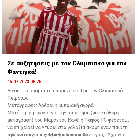
προτού δοθεί δανεικός το 2019 στην Άουγκσμπουργκ.
Παίζοντας βασικός σχεδόν σε όλα τα παιχνίδια, η
Λεβερκούζεν αποφάσισε να του δώσει ακόμα μία
σεζόν, την τελευταία του στον γερμανικό σύλλογο. Εν
τέλει το 2021 η Λοκομοτίβ Μόσχας τον αγόρασε και
έτσι ο Γεντβάι συνέχισε την καριέρα του στη Ρωσία.
Εκεί έπαιξε για μιάμιση σεζόν, προτού ζητήσει να
φύγει το χειμώνα του 2023, λόγω του αποκλεισμού
των ρωσικών ομάδων από τις ευρωπαϊκές
Σε συζητήσεις με τον Ολυμπιακό για τον
διοργανώσεις. Δόθηκε δανεικός στην Αλ Αΐν όπου
Φαντιγκά!
αγωνίστηκε έως τον περασμένο Μάιο.
15.07.2023 08:26
Είναι στα σκαριά το επόμενο deal με τον Ολυμπιακό
Πειραιώς;
Μεταγραφές: Αρέσει η κυπριακή αγορά;
Μετά τη συμφωνία για την απόκτηση (με ελεύθερη
μεταγραφή) του Μαμαντού Κανέ, η Πάφος FC φέρεται
να επιχειρεί να ντύσει στα γαλάζια ακόμη έναν παίκτη
που ανήκει στους «ερυθρολεύκους».
Πρόκειται για τον Μπαντιουγκού Φαντιγκά, 22χρονο