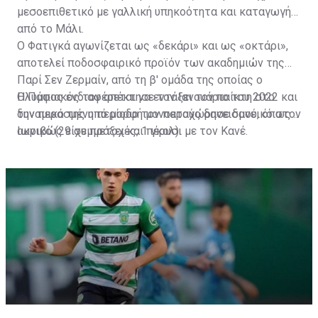
μεσοεπιθετικό με γαλλική υπηκοότητα και καταγωγή
από το Μάλι.
Ο Φατιγκά αγωνίζεται ως «δεκάρι» και ως «οκτάρι»,
αποτελεί ποδοσφαιρικό προϊόν των ακαδημιών της
Παρί Σεν Ζερμαίν, από τη β' ομάδα της οποίας ο
Ολυμπιακός τον απέκτησε τον Ιανουάριο του 2022 και
Η Πάφος ενδιαφέρεται να εντάξει τον παίκτη στο
την περασμένη περίοδο τον παραχώρησε δανεικό στον
δυναμικό της υπό μορφή μονοετούς δανεισμού, όπως
Ιωνικό (29 συμμετοχές, 1 γκολ).
ακριβώς είχε πράξει και πέρυσι με τον Κανέ.