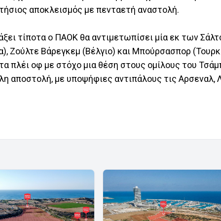
τήσιος αποκλεισμός με πενταετή αναστολή.
λάξει τίποτα ο ΠΑΟΚ θα αντιμετωπίσει μία εκ των Σάλ
α), Ζούλτε Βάρεγκεμ (Βέλγιο) και Μπούρσασπορ (Τουρκί
α πλέι οφ με στόχο μια θέση στους ομίλους του Τσάμπ
η αποστολή, με υποψήφιες αντιπάλους τις Αρσεναλ, Λ