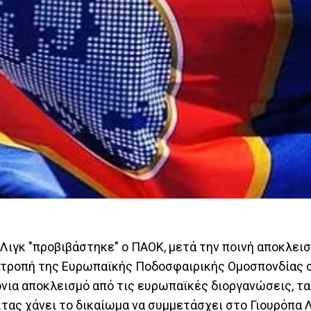
 Λιγκ "προβιβάστηκε" ο ΠΑΟΚ, μετά την ποινή αποκλει
πιτροπή της Ευρωπαϊκής Ποδοσφαιρικής Ομοσπονδίας 
όνια αποκλεισμό από τις ευρωπαϊκές διοργανώσεις, τ
κτας χάνει το δικαίωμα να συμμετάσχει στο Γιουρόπα 