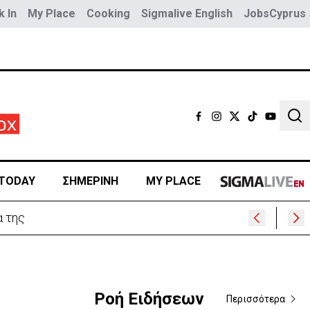
 In
My Place
Cooking
Sigmalive English
JobsCyprus
Sear
TODAY
ΣΗΜΕΡΙΝΗ
MY PLACE
400
Ροή Ειδήσεων
Περισσότερα