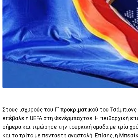
Στους ισχυρούς του Γ΄ προκριματικού του Τσάμπιονς
επέβαλε η UEFA στη Φενέρμπαχτσε. Η πειθαρχική ε
σήμερα και τιμώρησε την τουρκική ομάδα με τρία χρ
και το τρίτο με πενταετή αναστολή. Επίσης, η Μπεσί