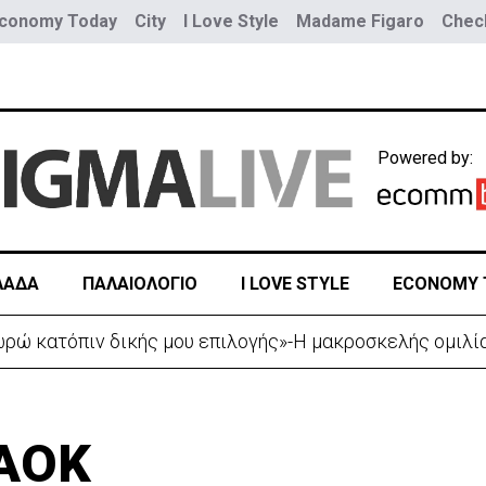
conomy Today
City
I Love Style
Madame Figaro
Check
Powered by:
ΛΑΔΑ
ΠΑΛΑΙΟΛΟΓΙΟ
I LOVE STYLE
ECONOMY 
ρίστανε τον εισαγωγέα αυτοκινήτων και άρπαξε €827,
ΠΑΟΚ