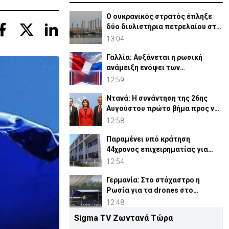
Ο ουκρανικός στρατός έπληξε
δύο διυλιστήρια πετρελαίου στη
Ρωσία
13:04
Γαλλία: Αυξάνεται η ρωσική
ανάμειξη ενόψει των
προεδρικών εκλογών
12:59
Ντανά: Η συνάντηση της 26ης
Αυγούστου πρώτο βήμα προς νέα
άτυπη 5+1
12:58
Παραμένει υπό κράτηση
44χρονος επιχειρηματίας για
υπόθεση εκβιασμών
12:54
Γερμανία: Στο στόχαστρο η
Ρωσία για τα drones στο
αεροδρόμιο της Λειψίας
12:48
Sigma TV Ζωντανά Τώρα
Κασσιανίδου: «Το Υφ.Πολιτισμού