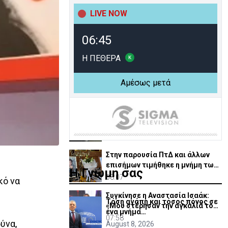
βουνοπλαγιά στο Ρίο ντε
Τζανέιρο - 4 νεκροί (BINTEO)
LIVE NOW
08:31
1979: Όταν στην Κύπρο
06:45
κυκλοφορούσαμε «μονά–ζυγά»
08:26
Η ΠΕΘΕΡΑ
Σαουδική Αραβία: Πυρκαγιά σε
Αμέσως μετά
εγκαταστάσεις του πετρελαϊκού
κολοσσού Aramco
08:20
Στους δρόμους η Αστυνομία: 9
συλλήψεις για σωρεία
αδικημάτων
08:14
Στην παρουσία ΠτΔ και άλλων
επισήμων τιμήθηκε η μνήμη των
Η Γνώμη σας
Ισαάκ και Σολωμού
08:07
κό να
Συγκίνησε η Αναστασία Ισαάκ:
Τόση αγάπη και τόσος πόνος σε
«Mου στέρησαν την αγκαλιά του
ένα μνήμα…
πατέρα μου»
07:58
ύνα,
August 8, 2026