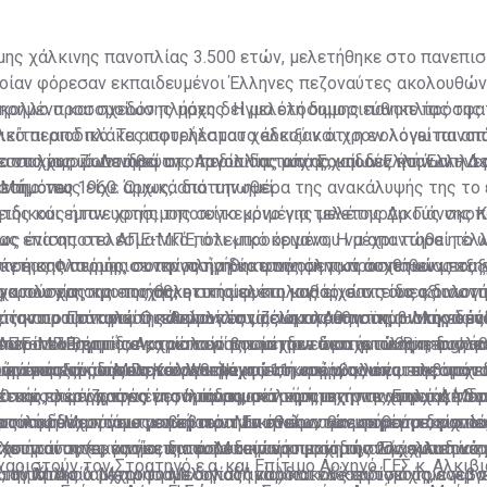
ης χάλκινης πανοπλίας 3.500 ετών, μελετήθηκε στο πανεπισ
ποίαν φόρεσαν εκπαιδευμένοι Έλληνες πεζοναύτες ακολουθών
κολλο προσομοίωσης μάχης. Η μελέτη δημοσιεύθηκε πρόσφα
τηρημένο και σχεδόν πλήρες δείγμα ολόσωμης πανοπλίας της
ικό περιοδικό. Τα αποτελέσματα έδειξαν ότι η εν λόγω πανοπ
λείται από πλάκες σφυρήλατου χαλκού και χρονολογείται απ
 να χρησιμοποιηθεί στο πεδίο της μάχης, και δεν ήταν απλά 
κε στο χωριό Δενδρά της Αργολίδας από Σουηδούς και Έλληνε
εση, όπως είχε αρχικά διατυπωθεί.
Μάιο του 1960. Όμως, από την ημέρα της ανακάλυψής της το
ιδικούς ήταν: χρησιμοποιείτο μόνο για τελετουργικούς σκοπ
τής και εμπνευστής της συγκεκριμένης μελέτης Δρ Γιάννης 
ως ένα αποτελεσματικό πολεμικό όργανο; Η μέχρι τώρα η έλλ
ας επίσης στο ΑΠΕ-ΜΠΕ, ότι «προκειμένου να απαντηθεί το 
άντησης περιόρισε την πλήρη κατανόηση των συνθηκών που 
κε η καινοτόμος συνεργασία δύο φαινομενικά άσχετων μεταξ
τρέας Φλουρής, ο οποίος ηγήθηκε της όλης προσπάθειας εξηγ
γκρούσεις της εποχής, οι οποίες και καθόρισαν τους κοινωνι
χαιολογίας και της αθλητικής φυσιολογίας, ώστε να αξιολογ
ο που χρησιμοποιήθηκε στη μελέτη μας είχε τις ίδιες διαστά
 του προϊστορικού κόσμου» τονίζει στο Αθηναϊκό –Μακεδον
ία που προκαλεί η πανοπλία στα σώματα και τις βιολογικές
ε την πρωτότυπη. Οι εθελοντές μας ακολούθησαν αυστηρά έν
ς και ο Παναγιώτης Ασίμογλου, μέλη της επιστημονικής ομά
ων ο καθηγητής Αρχαιολογίας του πανεπιστήμιου Birmingham
 αποτελέσματα ανατρέπουν την μέχρι τώρα αντίληψη, που ήθ
0 περίπου θερμίδων, το οποίο βασίστηκε σε σχετικές περιγρα
 ΑΠΕ-ΜΠΕ, ότι «σε καμία περίπτωση δεν διαπιστώθηκε δυσλε
υνητικής ομάδας Dr Ken Wardle.
ήταν απλά μία τελετουργική αμφίεση, κυρίως λόγω της υποτ
διάρκεια ενός πρωτοκόλλου μάχης 11 ωρών, που και αυτό σχε
κά με τις κινήσεις των εθελοντών, ή υπερβολικές επιβαρύν
 ανέπτυξαν οι Μυκηναίοι στην κατασκευή μίας αποτελεσματι
ευής, φωτίζοντας έτσι μία σημαντική πτυχή της Εποχής του
τικές περιγραφές της Ιλιάδας, μετρήσαμε την ενεργειακή δ
60 και πλέον χρόνια μετά την ανακάλυψή της στο χωριό Δενδ
 έστω εν μέρη, την έντονη παρουσία τους στην ανατολική Με
ατολική Μεσόγειο γενικότερα. Επιπλέον, τα ευρήματα δείχνου
σεις που δέχονταν τα σώματα των εθελοντών σε θερμοκρασίε
ρούσαμε να πούμε με βεβαιότητα ότι η συγκεκριμένη πανοπλί
ωτική δύναμη όπως αυτή των Μυκηναίων θα μπορούσε, για πα
χουν οι συνεργασίες διαφορετικών επιστημών. Εύχομαι η νέα
ου ήταν τυπικές για την καλοκαιρινή περίοδο στον ελλαδικό
 απαραίτητες κινήσεις του Μυκηναίου μαχητή, αλλά και τον 
ετταίους (οι οποίοι κατά το δεύτερο μισό της 2ης χιλιετίας 
χαριστούν τον Στρατηγό ε.α. και Επίτιμο Αρχηγό ΓΕΣ κ. Αλκιβ
, αυτή της “αρχαιοφυσιολογίας” να αποτελέσει το όχημα για 
 του Χαλκού. Μετρήσαμε δηλαδή καρδιακούς σφυγμούς, ενεργ
υπήματα.»
την Μ. Ασία μέχρι τη Μεσοποταμία) και να κερδίσει τον σεβα