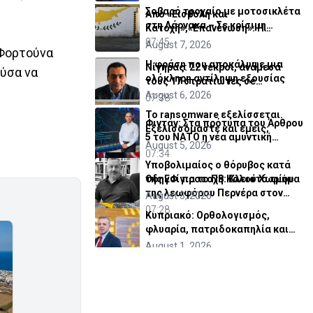
Σοβαρό τροχαίο με μοτοσικλέτα
Από «Εισβολή και
στη Λάρνακα – Σε κρίσιμη
Κατοχή»,«Επανένωση»: Η
κατάσταση 22χρονη
07:45
χειραγώγηση της κοινής γνώμης
August 7, 2026
 Φορτούνα
Η φράση που αποκάλυψε μια
Νίγηρας: 22 νεκροί, ανάμεσά
ούσα να
ολόκληρη αντίληψη εξουσίας
τους 17 στρατιώτες σε
σύγκρουση δύο λεωφορείων
August 6, 2026
07:38
Το ransomware εξελίσσεται.
Φιντάν: Στα πρότυπα του Άρθρου
Εξελισσόμαστε και εμείς;
5 του ΝΑΤΟ η νέα αμυντική
August 5, 2026
συμφωνία
07:34
Υποβολιμαίος ο θόρυβος κατά
Οδηγοί προσοχή: Κλειστό τμήμα
της ΕΦ για το ΠΒ Καλού Χωρίου
της λεωφόρου Περνέρα στον
August 3, 2026
Πρωταρά λόγω έργων
07:28
Κυπριακό: Ορθολογισμός,
φλυαρία, πατριδοκαπηλία και
μια πρόταση
August 1, 2026
Το Ισραήλ άναψε το πράσινο φως για
τη Δύναμη Σταθεροποίησης στη Γάζα
July 30, 2026