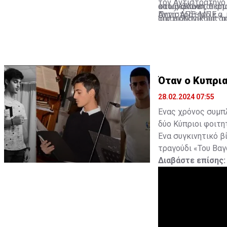
τον Αντιστράτηγο 
στο μέλλον».
κατανάλωση, θερμο
όπως φαίνεται από
Αντιστράτηγο ε.α.
Πηγή: ΑΠΕ-ΜΠΕ
αιματολογικούς δε
της μελέτης μας α
εθελοντές του 505
που υπάρχουν στην
ολοκλήρωση της με
σχετική τεχνολογί
Wardle που δεν πρ
Αρχαιολογίας Dr K
Όταν ο Κυπρι
28.02.2024 07:55
Ένας χρόνος συμπλ
δύο Κύπριοι φοιτη
Ένα συγκινητικό β
τραγούδι «Του Βα
Διαβάστε επίσης: