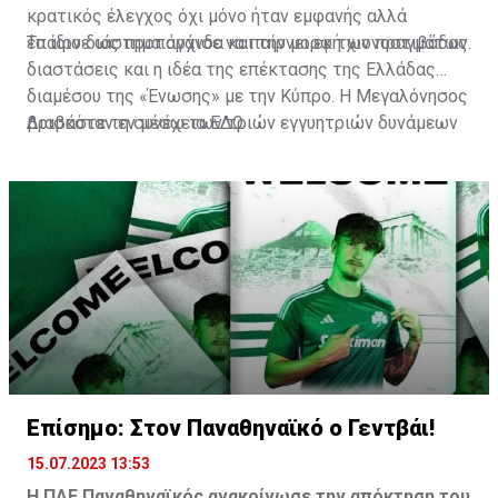
κρατικός έλεγχος όχι μόνο ήταν εμφανής αλλά
έπαιρνε ως προπαγάνδα και την μορφή χιονοστιβάδας.
Το ίδιο διάστημα άρχισε να παίρνει εκ των πραγμάτων
διαστάσεις και η ιδέα της επέκτασης της Ελλάδας
διαμέσου της «Ένωσης» με την Κύπρο. Η Μεγαλόνησος
βρισκόταν εν μέσω των τριών εγγυητριών δυνάμεων
Διαβάστε τη συνέχεια
ΕΔΩ
(Αγγλία, Ελλάδα, Τουρκία) και στα χαρτιά τουλάχιστον,
σύμφωνα με την συνθήκη της Ζυρίχης, έπρεπε να
αποτελεί αποστρατικοποιημένη ζώνη.
Επίσημο: Στον Παναθηναϊκό ο Γεντβάι!
15.07.2023 13:53
Η ΠΑΕ Παναθηναϊκός ανακοίνωσε την απόκτηση του