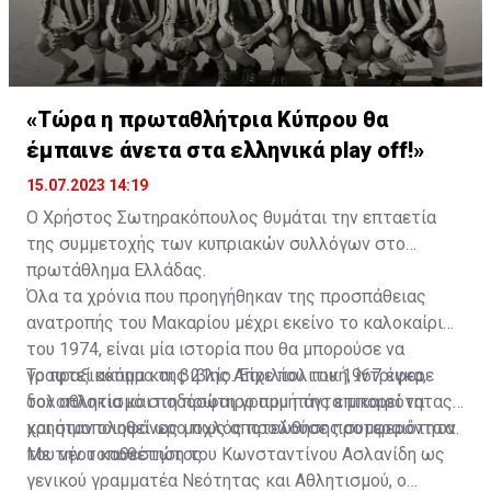
«Τώρα η πρωταθλήτρια Κύπρου θα
έμπαινε άνετα στα ελληνικά play off!»
15.07.2023 14:19
Ο Χρήστος Σωτηρακόπουλος θυμάται την επταετία
της συμμετοχής των κυπριακών συλλόγων στο
πρωτάθλημα Ελλάδας.
Όλα τα χρόνια που προηγήθηκαν της προσπάθειας
ανατροπής του Μακαρίου μέχρι εκείνο το καλοκαίρι
του 1974, είναι μία ιστορία που θα μπορούσε να
γραφτεί ακόμα και βιβλίο. Είχε πολιτική, ίντριγκα,
Το πραξικόπημα της 21ης Απριλίου του 1967 έφερε
δολοπλοκία και ποδόσφαιρο που πάντα μπορεί να
τον αθλητισμό στη πρώτη γραμμή της επικαιρότητας
χρησιμοποιηθεί ως μοχλός προώθησης συμφερόντων.
και ήταν ολοφάνερο πως αποτελούσε προτεραιότητα
του νέου καθεστώτος.
Με την τοποθέτηση του Κωνσταντίνου Ασλανίδη ως
γενικού γραμματέα Νεότητας και Αθλητισμού, ο