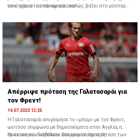
στα.. χέρια του την αγορά του.
ποιότητα στα στόπερ του, καθώς βάζει στο ρόστερ
του έναν ποδοσφαιριστή που έχει αγωνιστεί σε
μεγάλα πρωταθλήματα και έχει παραστάσεις το
υψηλότερο επίπεδο.
Απέρριψε πρόταση της Γαλατασαράι για
τον Φρεντ!
14.07.2023 12:25
Η Γαλατασαράι επιχείρησε το «μπαμ» με τον Φρεντ,
ωστόσο σύμφωνα με δημοσιεύματα στην Αγγλία, η
πρόταση που κατέθεσε δεν ικανοποίησε τη
Οι «κόκκινοι διάβολοι» απέρριψαν την πρόταση των