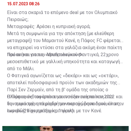
15.07.2023 08:26
Είναι στα σκαριά το επόμενο deal με τον Ολυμπιακό
Πειραιώς;
Μεταγραφές: Αρέσει η κυπριακή αγορά;
Μετά τη συμφωνία για την απόκτηση (με ελεύθερη
μεταγραφή) του Μαμαντού Κανέ, η Πάφος FC φέρεται
να επιχειρεί να ντύσει στα γαλάζια ακόμη έναν παίκτη
που ανήκει στους «ερυθρολεύκους».
Πρόκειται για τον Μπαντιουγκού Φαντιγκά, 22χρονο
μεσοεπιθετικό με γαλλική υπηκοότητα και καταγωγή
από το Μάλι.
Ο Φατιγκά αγωνίζεται ως «δεκάρι» και ως «οκτάρι»,
αποτελεί ποδοσφαιρικό προϊόν των ακαδημιών της
Παρί Σεν Ζερμαίν, από τη β' ομάδα της οποίας ο
Ολυμπιακός τον απέκτησε τον Ιανουάριο του 2022 και
Η Πάφος ενδιαφέρεται να εντάξει τον παίκτη στο
την περασμένη περίοδο τον παραχώρησε δανεικό στον
δυναμικό της υπό μορφή μονοετούς δανεισμού, όπως
Ιωνικό (29 συμμετοχές, 1 γκολ).
ακριβώς είχε πράξει και πέρυσι με τον Κανέ.