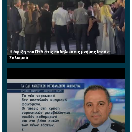
Η άφιξη του ΠτΔ στις εκδηλώσεις μνήμης Ισαάκ-
Σολωμού