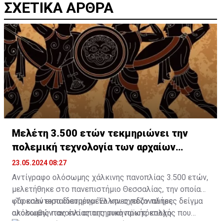
ΣΧΕΤΙΚΑ ΑΡΘΡΑ
Μελέτη 3.500 ετών τεκμηριώνει την
πολεμική τεχνολογία των αρχαίων
Ελλήνων
23.05.2024 08:27
Αντίγραφο ολόσωμης χάλκινης πανοπλίας 3.500 ετών,
μελετήθηκε στο πανεπιστήμιο Θεσσαλίας, την οποίαν
φόρεσαν εκπαιδευμένοι Έλληνες πεζοναύτες
«Το καλύτερα διατηρημένο και σχεδόν πλήρες δείγμα
ακολουθώντας ένα απαιτητικό πρωτόκολλο
ολόσωμης πανοπλίας της μυκηναϊκής εποχής που