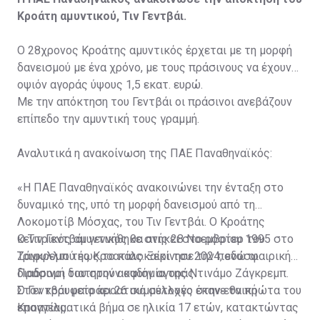
Κροάτη αμυντικού, Τιν Γεντβάι.
Ο 28χρονος Κροάτης αμυντικός έρχεται με τη μορφή
δανεισμού με ένα χρόνο, με τους πράσινους να έχουν
οψιόν αγοράς ύψους 1,5 εκατ. ευρώ.
Με την απόκτηση του Γεντβάι οι πράσινοι ανεβάζουν
επίπεδο την αμυντική τους γραμμή.
Αναλυτικά η ανακοίνωση της ΠΑΕ Παναθηναϊκός:
«Η ΠΑΕ Παναθηναϊκός ανακοινώνει την ένταξη στο
δυναμικό της, υπό τη μορφή δανεισμού από τη
Λοκομοτίβ Μόσχας, του Τιν Γεντβάι. Ο Κροάτης
κεντρικός αμυντικός θα ανήκει στο ρόστερ του
Ο Τιν Γεντβάι γεννήθηκε στις 28 Νοεμβρίου 1995 στο
Τριφυλλιού έως το καλοκαίρι του 2024, ενώ οι
Ζάγκρεμπ της Κροατίας. Ξεκίνησε την ποδοσφαιρική
Πράσινοι διατηρούν οψιόν αγοράς.
διαδρομή του στην ακαδημία της Ντινάμο Ζάγκρεμπ.
Στον κορυφαίο κροατικό σύλλογο έκανε τα πρώτα του
Ο Γεντβάι μετράει 26 συμμετοχές στην εθνική
επαγγελματικά βήμα σε ηλικία 17 ετών, κατακτώντας
Κροατίας.