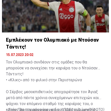
Εμπλέκουν τον Ολυμπιακό με Ντούσαν
Τάντιτς!
15.07.2023 20:02
Τον Ολυμπιακό συνδέουν στις ομάδες που θα
μπορούσε να συνεχίσει την καριέρα του ο Ντούσαν
Τάντιντς!
•
«Κλικς» από το φιλικό στην Περιστερώνα
Ο Σέρβος μεσοεπιθετικός αποχαιρέτησε τον Άγιαξ
μετά από πέντε χρόνια συνεχόμενων επιτυχιών και
ψάχνει τον επόμενο σταθμό της καριέρας του, ο
οποίος θα του αποφέρει και το τελευταίο μεγάλο
•
Στην Περιστερώνα για να δει ΑΠΟΕΛ ο Δώνης! (ΦΩΤΟ)