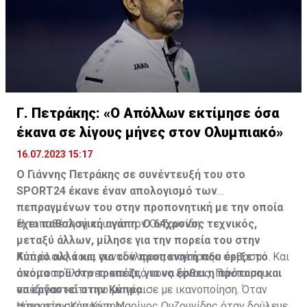
Γ. Πετράκης: «Ο Απόλλων εκτίμησε όσα
έκανα σε λίγους μήνες στον Ολυμπιακό»
16.07.2023 15:17
Ο Γιάννης Πετράκης σε συνέντευξή του στο
SPORT24 έκανε έναν απολογισμό των
πεπραγμένων του στην προπονητική με την οποία
έχει παθολογική αγάπη. Ο 64χρονος τεχνικός,
Η τοποθέτησή του για τον Ουζουνίδη:
μεταξύ άλλων, μίλησε για την πορεία του στην
Κύπρο αλλά και για τον προπονητή που έριξε το
Από όλους τους συναδέλφους εισέπραξα σεβασμό. Και
όνομα του στο τραπέζι, για να έρθει η πρόταση και
από τους Έλληνες και από τους ξένους. Πάντα μου
να εργαστεί στην Κύπρο.
απέδιδαν κάτι που με γέμισε με ικανοποίηση. Όταν
πήγα στην Κύπρο, ο Μαρίνος Ουζουνίδης όταν δούλευε
Η πορεία στην Κύπρο