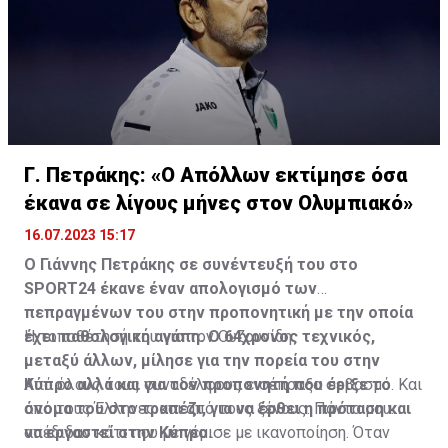
Γ. Πετράκης: «Ο Απόλλων εκτίμησε όσα
έκανα σε λίγους μήνες στον Ολυμπιακό»
16.07.2023 15:17
Ο Γιάννης Πετράκης σε συνέντευξή του στο
SPORT24 έκανε έναν απολογισμό των
πεπραγμένων του στην προπονητική με την οποία
έχει παθολογική αγάπη. Ο 64χρονος τεχνικός,
Η τοποθέτησή του για τον Ουζουνίδη:
μεταξύ άλλων, μίλησε για την πορεία του στην
Κύπρο αλλά και για τον προπονητή που έριξε το
Από όλους τους συναδέλφους εισέπραξα σεβασμό. Και
όνομα του στο τραπέζι, για να έρθει η πρόταση και
από τους Έλληνες και από τους ξένους. Πάντα μου
να εργαστεί στην Κύπρο.
απέδιδαν κάτι που με γέμισε με ικανοποίηση. Όταν