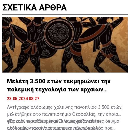
ΣΧΕΤΙΚΑ ΑΡΘΡΑ
Μελέτη 3.500 ετών τεκμηριώνει την
πολεμική τεχνολογία των αρχαίων
Ελλήνων
23.05.2024 08:27
Αντίγραφο ολόσωμης χάλκινης πανοπλίας 3.500 ετών,
μελετήθηκε στο πανεπιστήμιο Θεσσαλίας, την οποίαν
φόρεσαν εκπαιδευμένοι Έλληνες πεζοναύτες
«Το καλύτερα διατηρημένο και σχεδόν πλήρες δείγμα
ακολουθώντας ένα απαιτητικό πρωτόκολλο
ολόσωμης πανοπλίας της μυκηναϊκής εποχής που