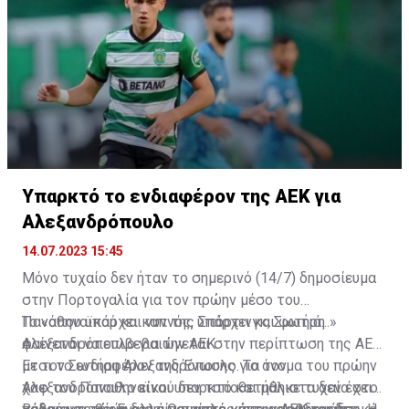
Υπαρκτό το ενδιαφέρον της ΑΕΚ για
Αλεξανδρόπουλο
14.07.2023 15:45
Μόνο τυχαίο δεν ήταν το σημερινό (14/7) δημοσίευμα
στην Πορτογαλία για τον πρώην μέσο του
Παναθηναϊκού και νυν της Σπόρτινγκ, Σωτήρη
Το «όπου υπάρχει καπνός, υπάρχει και φωτιά...»
Αλεξανδρόπουλο για την ΑΕΚ.
φαίνεται να επιβεβαιώνεται στην περίπτωση της ΑΕΚ
με τον Σωτήρη Αλεξανδρόπουλο. Το όνομα του πρώην
Έτσι το ενδιαφέρον της Ένωσης για τον
χαφ του Παναθηναϊκού δεν τοποθετήθηκε τυχαία στο
Αλεξανδρόπουλο είναι υπαρκτό και μάλιστα δεν έχει