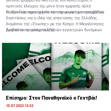
γενικού γραμματέα Νεότητας και Αθλητισμού, ο
κρατικός έλεγχος όχι μόνο ήταν εμφανής αλλά
έπαιρνε ως προπαγάνδα και την μορφή χιονοστιβάδας.
Το ίδιο διάστημα άρχισε να παίρνει εκ των πραγμάτων
διαστάσεις και η ιδέα της επέκτασης της Ελλάδας
διαμέσου της «Ένωσης» με την Κύπρο. Η Μεγαλόνησος
βρισκόταν εν μέσω των τριών εγγυητριών δυνάμεων
Διαβάστε τη συνέχεια
ΕΔΩ
(Αγγλία, Ελλάδα, Τουρκία) και στα χαρτιά τουλάχιστον,
σύμφωνα με την συνθήκη της Ζυρίχης, έπρεπε να
αποτελεί αποστρατικοποιημένη ζώνη.
Επίσημο: Στον Παναθηναϊκό ο Γεντβάι!
15.07.2023 13:53