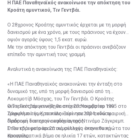
Η ΠΑΕ Παναθηναϊκός ανακοίνωσε την απόκτηση του
Κροάτη αμυντικού, Τιν Γεντβάι.
Ο 28χρονος Κροάτης αμυντικός έρχεται με τη μορφή
δανεισμού με ένα χρόνο, με τους πράσινους να έχουν
οψιόν αγοράς ύψους 1,5 εκατ. ευρώ.
Με την απόκτηση του Γεντβάι οι πράσινοι ανεβάζουν
επίπεδο την αμυντική τους γραμμή.
Αναλυτικά η ανακοίνωση της ΠΑΕ Παναθηναϊκός:
«Η ΠΑΕ Παναθηναϊκός ανακοινώνει την ένταξη στο
δυναμικό της, υπό τη μορφή δανεισμού από τη
Λοκομοτίβ Μόσχας, του Τιν Γεντβάι. Ο Κροάτης
κεντρικός αμυντικός θα ανήκει στο ρόστερ του
Ο Τιν Γεντβάι γεννήθηκε στις 28 Νοεμβρίου 1995 στο
Τριφυλλιού έως το καλοκαίρι του 2024, ενώ οι
Ζάγκρεμπ της Κροατίας. Ξεκίνησε την ποδοσφαιρική
Πράσινοι διατηρούν οψιόν αγοράς.
διαδρομή του στην ακαδημία της Ντινάμο Ζάγκρεμπ.
Στον κορυφαίο κροατικό σύλλογο έκανε τα πρώτα του
Ο Γεντβάι μετράει 26 συμμετοχές στην εθνική
επαγγελματικά βήμα σε ηλικία 17 ετών, κατακτώντας
Κροατίας.