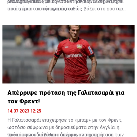
ρεαλιστικό και κάπως έτσι ο Παναθηναϊκός να έχει
Μόναχο.
Ο Παναθηναϊκός με την απόκτηση του Γεντβάι βάζει
στα.. χέρια του την αγορά του.
ποιότητα στα στόπερ του, καθώς βάζει στο ρόστερ
του έναν ποδοσφαιριστή που έχει αγωνιστεί σε
μεγάλα πρωταθλήματα και έχει παραστάσεις το
υψηλότερο επίπεδο.
Απέρριψε πρόταση της Γαλατασαράι για
τον Φρεντ!
14.07.2023 12:25
Η Γαλατασαράι επιχείρησε το «μπαμ» με τον Φρεντ,
ωστόσο σύμφωνα με δημοσιεύματα στην Αγγλία, η
πρόταση που κατέθεσε δεν ικανοποίησε τη
Οι «κόκκινοι διάβολοι» απέρριψαν την πρόταση των