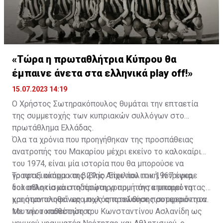
«Τώρα η πρωταθλήτρια Κύπρου θα
έμπαινε άνετα στα ελληνικά play off!»
15.07.2023 14:19
Ο Χρήστος Σωτηρακόπουλος θυμάται την επταετία
της συμμετοχής των κυπριακών συλλόγων στο
πρωτάθλημα Ελλάδας.
Όλα τα χρόνια που προηγήθηκαν της προσπάθειας
ανατροπής του Μακαρίου μέχρι εκείνο το καλοκαίρι
του 1974, είναι μία ιστορία που θα μπορούσε να
γραφτεί ακόμα και βιβλίο. Είχε πολιτική, ίντριγκα,
Το πραξικόπημα της 21ης Απριλίου του 1967 έφερε
δολοπλοκία και ποδόσφαιρο που πάντα μπορεί να
τον αθλητισμό στη πρώτη γραμμή της επικαιρότητας
χρησιμοποιηθεί ως μοχλός προώθησης συμφερόντων.
και ήταν ολοφάνερο πως αποτελούσε προτεραιότητα
του νέου καθεστώτος.
Με την τοποθέτηση του Κωνσταντίνου Ασλανίδη ως