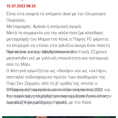
αγωνίστηκε έως τον περασμένο Μάιο.
15.07.2023 08:26
Είναι στα σκαριά το επόμενο deal με τον Ολυμπιακό
Πειραιώς;
Μεταγραφές: Αρέσει η κυπριακή αγορά;
Μετά τη συμφωνία για την απόκτηση (με ελεύθερη
μεταγραφή) του Μαμαντού Κανέ, η Πάφος FC φέρεται
να επιχειρεί να ντύσει στα γαλάζια ακόμη έναν παίκτη
που ανήκει στους «ερυθρολεύκους».
Πρόκειται για τον Μπαντιουγκού Φαντιγκά, 22χρονο
μεσοεπιθετικό με γαλλική υπηκοότητα και καταγωγή
από το Μάλι.
Ο Φατιγκά αγωνίζεται ως «δεκάρι» και ως «οκτάρι»,
αποτελεί ποδοσφαιρικό προϊόν των ακαδημιών της
Παρί Σεν Ζερμαίν, από τη β' ομάδα της οποίας ο
Ολυμπιακός τον απέκτησε τον Ιανουάριο του 2022 και
Η Πάφος ενδιαφέρεται να εντάξει τον παίκτη στο
την περασμένη περίοδο τον παραχώρησε δανεικό στον
δυναμικό της υπό μορφή μονοετούς δανεισμού, όπως
Ιωνικό (29 συμμετοχές, 1 γκολ).
ακριβώς είχε πράξει και πέρυσι με τον Κανέ.