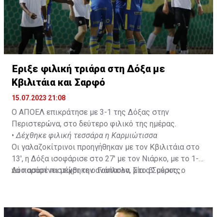
Έριξε φιλική τριάρα στη Δόξα με
Κβιλιτάια και Σαρφό
15.07.2023 21:08
Ο ΑΠΟΕΛ επικράτησε με 3-1 της Δόξας στην
Περιστερώνα, στο δεύτερο φιλικό της ημέρας.
•
Δέχθηκε φιλική τεσσάρα η Καρμιώτισσα
Οι γαλαζοκίτρινοι προηγήθηκαν με τον Κβιλιτάια στο
13', η Δόξα ισοφάρισε στο 27' με τον Νιάρκο, με το 1-1
να παραμένει μέχρι την ανάπαυλα. Στο β' μέρος, ο
Δύο ασίστ πιστώθηκε ο Γουίλσον, μία ο Σούσιτς.
Σαρφό ξανάβαλε μπροστά τον ΑΠΟΕΛ στο 51' ενώ το
τελικό αποτέλεσμα διαμόρφωσε ο Κβιλιτάια στο 85'.