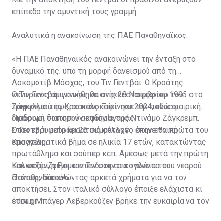
επίπεδο την αμυντική τους γραμμή.
Αναλυτικά η ανακοίνωση της ΠΑΕ Παναθηναϊκός:
«Η ΠΑΕ Παναθηναϊκός ανακοινώνει την ένταξη στο
δυναμικό της, υπό τη μορφή δανεισμού από τη
Λοκομοτίβ Μόσχας, του Τιν Γεντβάι. Ο Κροάτης
κεντρικός αμυντικός θα ανήκει στο ρόστερ του
Ο Τιν Γεντβάι γεννήθηκε στις 28 Νοεμβρίου 1995 στο
Τριφυλλιού έως το καλοκαίρι του 2024, ενώ οι
Ζάγκρεμπ της Κροατίας. Ξεκίνησε την ποδοσφαιρική
Πράσινοι διατηρούν οψιόν αγοράς.
διαδρομή του στην ακαδημία της Ντινάμο Ζάγκρεμπ.
Στον κορυφαίο κροατικό σύλλογο έκανε τα πρώτα του
Ο Γεντβάι μετράει 26 συμμετοχές στην εθνική
επαγγελματικά βήμα σε ηλικία 17 ετών, κατακτώντας
Κροατίας.
πρωτάθλημα και σούπερ καπ. Αμέσως μετά την πρώτη
του σεζόν, η Ρόμα επένδυσε στο ταλέντο του νεαρού
Καλωσορίζουμε τον Τιν στην οικογένεια του
στόπερ, δαπανώντας αρκετά χρήματα για να τον
Παναθηναϊκού!»
αποκτήσει. Στον ιταλικό σύλλογο έπαιξε ελάχιστα κι
έτσι η Μπάγερ Λεβερκούζεν βρήκε την ευκαιρία να τον
sdna.gr
ζητήσει δανεικό. Μετά από έξι μήνες οι Γερμανοί