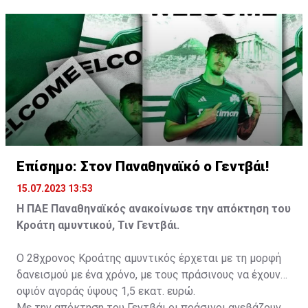
σύμφωνα με την συνθήκη της Ζυρίχης, έπρεπε να
αποτελεί αποστρατικοποιημένη ζώνη.
Επίσημο: Στον Παναθηναϊκό ο Γεντβάι!
15.07.2023 13:53
Η ΠΑΕ Παναθηναϊκός ανακοίνωσε την απόκτηση του
Κροάτη αμυντικού, Τιν Γεντβάι.
Ο 28χρονος Κροάτης αμυντικός έρχεται με τη μορφή
δανεισμού με ένα χρόνο, με τους πράσινους να έχουν
οψιόν αγοράς ύψους 1,5 εκατ. ευρώ.
Με την απόκτηση του Γεντβάι οι πράσινοι ανεβάζουν