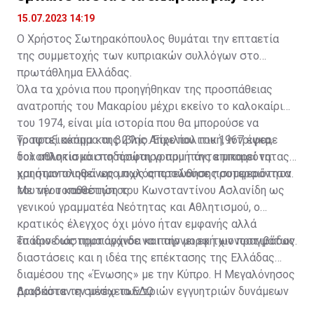
15.07.2023 14:19
Ο Χρήστος Σωτηρακόπουλος θυμάται την επταετία
της συμμετοχής των κυπριακών συλλόγων στο
πρωτάθλημα Ελλάδας.
Όλα τα χρόνια που προηγήθηκαν της προσπάθειας
ανατροπής του Μακαρίου μέχρι εκείνο το καλοκαίρι
του 1974, είναι μία ιστορία που θα μπορούσε να
γραφτεί ακόμα και βιβλίο. Είχε πολιτική, ίντριγκα,
Το πραξικόπημα της 21ης Απριλίου του 1967 έφερε
δολοπλοκία και ποδόσφαιρο που πάντα μπορεί να
τον αθλητισμό στη πρώτη γραμμή της επικαιρότητας
χρησιμοποιηθεί ως μοχλός προώθησης συμφερόντων.
και ήταν ολοφάνερο πως αποτελούσε προτεραιότητα
του νέου καθεστώτος.
Με την τοποθέτηση του Κωνσταντίνου Ασλανίδη ως
γενικού γραμματέα Νεότητας και Αθλητισμού, ο
κρατικός έλεγχος όχι μόνο ήταν εμφανής αλλά
έπαιρνε ως προπαγάνδα και την μορφή χιονοστιβάδας.
Το ίδιο διάστημα άρχισε να παίρνει εκ των πραγμάτων
διαστάσεις και η ιδέα της επέκτασης της Ελλάδας
διαμέσου της «Ένωσης» με την Κύπρο. Η Μεγαλόνησος
βρισκόταν εν μέσω των τριών εγγυητριών δυνάμεων
Διαβάστε τη συνέχεια
ΕΔΩ
(Αγγλία, Ελλάδα, Τουρκία) και στα χαρτιά τουλάχιστον,