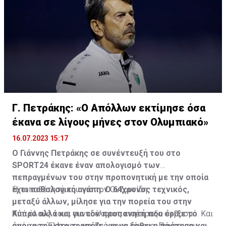
Γ. Πετράκης: «Ο Απόλλων εκτίμησε όσα
έκανα σε λίγους μήνες στον Ολυμπιακό»
16.07.2023 15:17
Ο Γιάννης Πετράκης σε συνέντευξή του στο
SPORT24 έκανε έναν απολογισμό των
πεπραγμένων του στην προπονητική με την οποία
έχει παθολογική αγάπη. Ο 64χρονος τεχνικός,
Η τοποθέτησή του για τον Ουζουνίδη:
μεταξύ άλλων, μίλησε για την πορεία του στην
Κύπρο αλλά και για τον προπονητή που έριξε το
Από όλους τους συναδέλφους εισέπραξα σεβασμό. Και
όνομα του στο τραπέζι, για να έρθει η πρόταση και
από τους Έλληνες και από τους ξένους. Πάντα μου