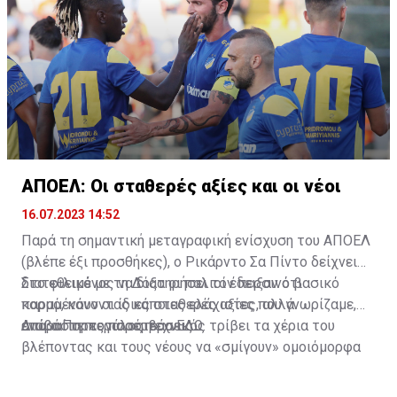
ΑΠΟΕΛ: Οι σταθερές αξίες και οι νέοι
16.07.2023 14:52
Παρά τη σημαντική μεταγραφική ενίσχυση του ΑΠΟΕΛ
(βλέπε έξι προσθήκες), ο Ρικάρντο Σα Πίντο δείχνει
διατεθειμένος να διατηρήσει τον περσινό βασικό
Στο φιλικό με τη Δόξα οι παλιοί έδειξαν ότι
κορμό, κάνοντας κάποιες ελάχιστες, αλλά
παραμένουν οι ίδιες σταθερές αξίες που γνωρίζαμε,
απαραίτητες παρεμβάσεις.
ενώ ο Πορτογάλος τεχνικός τρίβει τα χέρια του
Διαβάστε περισσότερα
ΕΔΩ
.
βλέποντας και τους νέους να «σμίγουν» ομοιόμορφα
στο γήπεδο με το περσινό ρόστερ.