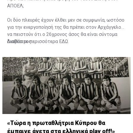
ΑΠΟΕΛ;
Οι δύο πλευρές έχουν έλθει μεν σε συμφωνία, ωστόσο
για την ενεργοποίησή της θα πρέπει στον Αρχάγγελο
να πειστούν ότι ο 26χρονος άσος θα είναι σύντομα
διαθέσιμος.
Διαβάστε περισσότερα
ΕΔΩ
.
«Τώρα η πρωταθλήτρια Κύπρου θα
έμπαινε άνετα στα ελληνικά play off!»