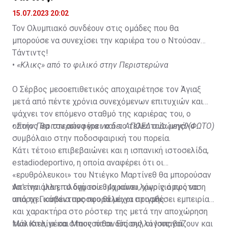
15.07.2023 20:02
Τον Ολυμπιακό συνδέουν στις ομάδες που θα
μπορούσε να συνεχίσει την καριέρα του ο Ντούσαν
Τάντιντς!
•
«Κλικς» από το φιλικό στην Περιστερώνα
Ο Σέρβος μεσοεπιθετικός αποχαιρέτησε τον Άγιαξ
μετά από πέντε χρόνια συνεχόμενων επιτυχιών και
ψάχνει τον επόμενο σταθμό της καριέρας του, ο
οποίος θα του αποφέρει και το τελευταίο μεγάλο
•
Στην Περιστερώνα για να δει ΑΠΟΕΛ ο Δώνης! (ΦΩΤΟ)
συμβόλαιο στην ποδοσφαιρική του πορεία.
Κάτι τέτοιο επιβεβαιώνει και η ισπανική ιστοσελίδα,
estadiodeportivo, η οποία αναφέρει ότι οι
«ερυθρόλευκοι» του Ντιέγκο Μαρτίνεθ θα μπορούσαν
να είναι μια επιλογή του 34χρονου, χωρίς όμως να
Απ' την άλλη, το δημοσίευμα κάνει λόγο για πρόταση
υπάρχει κάποια προσφορά μέχρι στιγμής.
από τη Γιουβέντους που θέλει να προσθέσει εμπειρία
και χαρακτήρα στο ρόστερ της μετά την αποχώρηση
των Κιελίνι και Μπονούτσι. Επίσης, οι Ισπανοί
Μάλιστα, μέσα στους πιθανούς συλλόγους βάζουν και