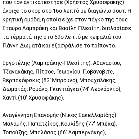
που τον αντικατέστησε (Χρήστος Χρυσοφάκης)
άνοιξε το σκορ στο 16ο λεπτό με διαγώνιο σουτ. Η
κρητική ομάδα, η οποία είχε στον πάγκο της τους
Σταύρο Λαμπράκη και Βασίλη Πλεσίτη, διπλασίασε
τα τέρματά της στο 59ο λεπτό με κεφαλιά του
Γιάννη Δωματά και εξασφάλισε το τρίποντο.
Εργοτέλης (Λαμπράκης-Πλεσίτης): Αθανασίου,
Τζανακάκης, Πίτσος, Γεωργίου, Γιοβάνοβιτς,
Βερπακόφσκις (83' Μπρούνο), Μπουχαλάκης,
Δωματάς, Ρομάνο, Γκαντιάγκα (74' Λεονάρντο),
Χαντί (10' Χρυσοφάκης).
Αναγέννηση Επανομής (Νίκος Σακελλαρίδης):
Μαλαμής, Παπατζίκος, Κουλίδης (77' Μπέκα),
Τοπούζης, Μπαλάσας (66' Λαμπερνάκης),