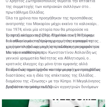
Ο Χρήστος Σωτηρακόπουλος θυμάται την επταετία
της συμμετοχής των κυπριακών συλλόγων στο
πρωτάθλημα Ελλάδας.
Όλα τα χρόνια που προηγήθηκαν της προσπάθειας
ανατροπής του Μακαρίου μέχρι εκείνο το καλοκαίρι
του 1974, είναι μία ιστορία που θα μπορούσε να
γραφτεί ακόμα και βιβλίο. Είχε πολιτική, ίντριγκα,
Το πραξικόπημα της 21ης Απριλίου του 1967 έφερε
δολοπλοκία και ποδόσφαιρο που πάντα μπορεί να
τον αθλητισμό στη πρώτη γραμμή της επικαιρότητας
χρησιμοποιηθεί ως μοχλός προώθησης συμφερόντων.
και ήταν ολοφάνερο πως αποτελούσε προτεραιότητα
του νέου καθεστώτος.
Με την τοποθέτηση του Κωνσταντίνου Ασλανίδη ως
γενικού γραμματέα Νεότητας και Αθλητισμού, ο
κρατικός έλεγχος όχι μόνο ήταν εμφανής αλλά
έπαιρνε ως προπαγάνδα και την μορφή χιονοστιβάδας.
Το ίδιο διάστημα άρχισε να παίρνει εκ των πραγμάτων
διαστάσεις και η ιδέα της επέκτασης της Ελλάδας
διαμέσου της «Ένωσης» με την Κύπρο. Η Μεγαλόνησος
βρισκόταν εν μέσω των τριών εγγυητριών δυνάμεων
Διαβάστε τη συνέχεια
ΕΔΩ
(Αγγλία, Ελλάδα, Τουρκία) και στα χαρτιά τουλάχιστον,
σύμφωνα με την συνθήκη της Ζυρίχης, έπρεπε να
αποτελεί αποστρατικοποιημένη ζώνη.