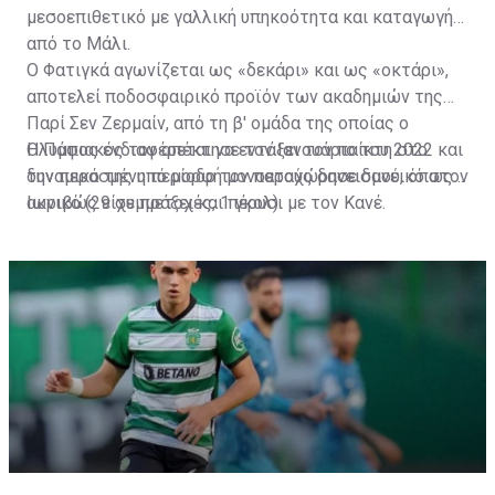
μεσοεπιθετικό με γαλλική υπηκοότητα και καταγωγή
από το Μάλι.
Ο Φατιγκά αγωνίζεται ως «δεκάρι» και ως «οκτάρι»,
αποτελεί ποδοσφαιρικό προϊόν των ακαδημιών της
Παρί Σεν Ζερμαίν, από τη β' ομάδα της οποίας ο
Ολυμπιακός τον απέκτησε τον Ιανουάριο του 2022 και
Η Πάφος ενδιαφέρεται να εντάξει τον παίκτη στο
την περασμένη περίοδο τον παραχώρησε δανεικό στον
δυναμικό της υπό μορφή μονοετούς δανεισμού, όπως
Ιωνικό (29 συμμετοχές, 1 γκολ).
ακριβώς είχε πράξει και πέρυσι με τον Κανέ.