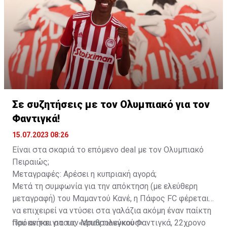
προτού δοθεί δανεικός το 2019 στην Άουγκσμπουργκ.
Παίζοντας βασικός σχεδόν σε όλα τα παιχνίδια, η
Λεβερκούζεν αποφάσισε να του δώσει ακόμα μία
σεζόν, την τελευταία του στον γερμανικό σύλλογο. Εν
τέλει το 2021 η Λοκομοτίβ Μόσχας τον αγόρασε και
έτσι ο Γεντβάι συνέχισε την καριέρα του στη Ρωσία.
Εκεί έπαιξε για μιάμιση σεζόν, προτού ζητήσει να
φύγει το χειμώνα του 2023, λόγω του αποκλεισμού
των ρωσικών ομάδων από τις ευρωπαϊκές
Σε συζητήσεις με τον Ολυμπιακό για τον
διοργανώσεις. Δόθηκε δανεικός στην Αλ Αΐν όπου
Φαντιγκά!
αγωνίστηκε έως τον περασμένο Μάιο.
15.07.2023 08:26
Είναι στα σκαριά το επόμενο deal με τον Ολυμπιακό
Πειραιώς;
Μεταγραφές: Αρέσει η κυπριακή αγορά;
Μετά τη συμφωνία για την απόκτηση (με ελεύθερη
μεταγραφή) του Μαμαντού Κανέ, η Πάφος FC φέρεται
να επιχειρεί να ντύσει στα γαλάζια ακόμη έναν παίκτη
που ανήκει στους «ερυθρολεύκους».
Πρόκειται για τον Μπαντιουγκού Φαντιγκά, 22χρονο