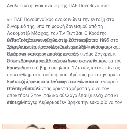
Αναλυτικά η ανακοίνωση της ΠΑΕ Παναθηναϊκός:
«Η ΠΑΕ Παναθηναϊκός ανακοινώνει την ένταξη στο
δυναμικό της, υπό τη μορφή δανεισμού από τη
Λοκομοτίβ Μόσχας, του Τιν Γεντβάι. Ο Κροάτης
κεντρικός αμυντικός θα ανήκει στο ρόστερ του
Ο Τιν Γεντβάι γεννήθηκε στις 28 Νοεμβρίου 1995 στο
Τριφυλλιού έως το καλοκαίρι του 2024, ενώ οι
Ζάγκρεμπ της Κροατίας. Ξεκίνησε την ποδοσφαιρική
Πράσινοι διατηρούν οψιόν αγοράς.
διαδρομή του στην ακαδημία της Ντινάμο Ζάγκρεμπ.
Στον κορυφαίο κροατικό σύλλογο έκανε τα πρώτα του
Ο Γεντβάι μετράει 26 συμμετοχές στην εθνική
επαγγελματικά βήμα σε ηλικία 17 ετών, κατακτώντας
Κροατίας.
πρωτάθλημα και σούπερ καπ. Αμέσως μετά την πρώτη
του σεζόν, η Ρόμα επένδυσε στο ταλέντο του νεαρού
Καλωσορίζουμε τον Τιν στην οικογένεια του
στόπερ, δαπανώντας αρκετά χρήματα για να τον
Παναθηναϊκού!»
αποκτήσει. Στον ιταλικό σύλλογο έπαιξε ελάχιστα κι
έτσι η Μπάγερ Λεβερκούζεν βρήκε την ευκαιρία να τον
sdna.gr
ζητήσει δανεικό. Μετά από έξι μήνες οι Γερμανοί
αποφάσισαν να προχωρήσουν στην αγορά του Γεντβάι.
Στο Λεβερκούζεν παρέμεινε για μια πενταετία σερί,