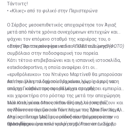
Τάντιντς!
•
«Κλικς» από το φιλικό στην Περιστερώνα
Ο Σέρβος μεσοεπιθετικός αποχαιρέτησε τον Άγιαξ
μετά από πέντε χρόνια συνεχόμενων επιτυχιών και
ψάχνει τον επόμενο σταθμό της καριέρας του, ο
οποίος θα του αποφέρει και το τελευταίο μεγάλο
•
Στην Περιστερώνα για να δει ΑΠΟΕΛ ο Δώνης! (ΦΩΤΟ)
συμβόλαιο στην ποδοσφαιρική του πορεία.
Κάτι τέτοιο επιβεβαιώνει και η ισπανική ιστοσελίδα,
estadiodeportivo, η οποία αναφέρει ότι οι
«ερυθρόλευκοι» του Ντιέγκο Μαρτίνεθ θα μπορούσαν
να είναι μια επιλογή του 34χρονου, χωρίς όμως να
Απ' την άλλη, το δημοσίευμα κάνει λόγο για πρόταση
υπάρχει κάποια προσφορά μέχρι στιγμής.
από τη Γιουβέντους που θέλει να προσθέσει εμπειρία
και χαρακτήρα στο ρόστερ της μετά την αποχώρηση
των Κιελίνι και Μπονούτσι. Επίσης, οι Ισπανοί
Μάλιστα, μέσα στους πιθανούς συλλόγους βάζουν και
συνδέουν το όνομα του Τάντιτς με τις Μπεσίκτας, Αλ
τη Μάντσεστερ Γιουνάιτεντ λόγω του Έρικ Τεν Χαγκ, ο
Αλχί και Ίντερ Μαϊάμι, ομάδες που θα μπορούσαν να
οποίος πέτυχε μαζί του σπουδαία πράγματα στην
προσφέρουν ένα πολύ καλό συμβόλαιο στον Σέρβο
Ολλανδία και μια επιστροφή στην Premier League,
sport-fm.gr
αρτίστα.
μόνο αδιάφορο δεν θα άφηνε τον Τάντιντς. Τη φετινή