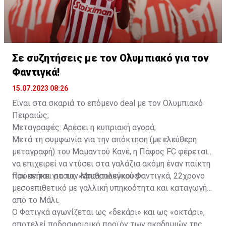
τέλει το 2021 η Λοκομοτίβ Μόσχας τον αγόρασε και
έτσι ο Γεντβάι συνέχισε την καριέρα του στη Ρωσία.
Εκεί έπαιξε για μιάμιση σεζόν, προτού ζητήσει να
φύγει το χειμώνα του 2023, λόγω του αποκλεισμού
των ρωσικών ομάδων από τις ευρωπαϊκές
Σε συζητήσεις με τον Ολυμπιακό για τον
διοργανώσεις. Δόθηκε δανεικός στην Αλ Αΐν όπου
Φαντιγκά!
αγωνίστηκε έως τον περασμένο Μάιο.
15.07.2023 08:26
Είναι στα σκαριά το επόμενο deal με τον Ολυμπιακό
Πειραιώς;
Μεταγραφές: Αρέσει η κυπριακή αγορά;
Μετά τη συμφωνία για την απόκτηση (με ελεύθερη
μεταγραφή) του Μαμαντού Κανέ, η Πάφος FC φέρεται
να επιχειρεί να ντύσει στα γαλάζια ακόμη έναν παίκτη
που ανήκει στους «ερυθρολεύκους».
Πρόκειται για τον Μπαντιουγκού Φαντιγκά, 22χρονο
μεσοεπιθετικό με γαλλική υπηκοότητα και καταγωγή
από το Μάλι.
Ο Φατιγκά αγωνίζεται ως «δεκάρι» και ως «οκτάρι»,
αποτελεί ποδοσφαιρικό προϊόν των ακαδημιών της