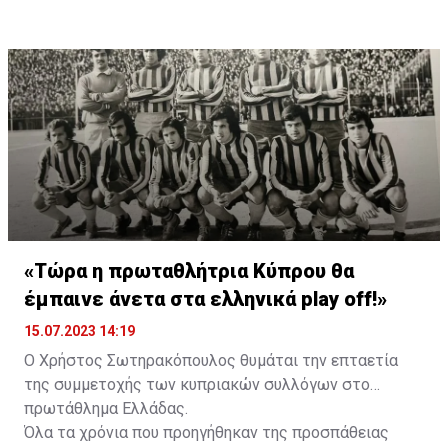
σεζόν ο Σέρβος μέτρησε 13 γκολ και 21 ασίστ σε 47
συμμετοχές σε όλες τις διοργανώσεις.
«Τώρα η πρωταθλήτρια Κύπρου θα
έμπαινε άνετα στα ελληνικά play off!»
15.07.2023 14:19
Ο Χρήστος Σωτηρακόπουλος θυμάται την επταετία
της συμμετοχής των κυπριακών συλλόγων στο
πρωτάθλημα Ελλάδας.
Όλα τα χρόνια που προηγήθηκαν της προσπάθειας