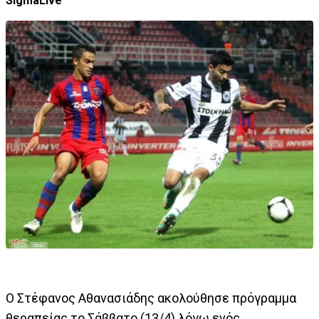
SigmaLive
O Στέφανος Αθανασιάδης ακολούθησε πρόγραμμα
θεραπείας το Σάββατο (13/4) λόγω ενός