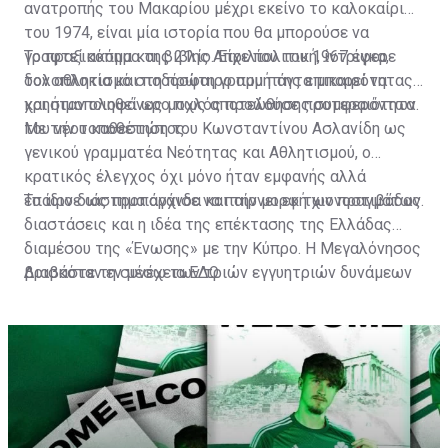
ανατροπής του Μακαρίου μέχρι εκείνο το καλοκαίρι
του 1974, είναι μία ιστορία που θα μπορούσε να
γραφτεί ακόμα και βιβλίο. Είχε πολιτική, ίντριγκα,
Το πραξικόπημα της 21ης Απριλίου του 1967 έφερε
δολοπλοκία και ποδόσφαιρο που πάντα μπορεί να
τον αθλητισμό στη πρώτη γραμμή της επικαιρότητας
χρησιμοποιηθεί ως μοχλός προώθησης συμφερόντων.
και ήταν ολοφάνερο πως αποτελούσε προτεραιότητα
του νέου καθεστώτος.
Με την τοποθέτηση του Κωνσταντίνου Ασλανίδη ως
γενικού γραμματέα Νεότητας και Αθλητισμού, ο
κρατικός έλεγχος όχι μόνο ήταν εμφανής αλλά
έπαιρνε ως προπαγάνδα και την μορφή χιονοστιβάδας.
Το ίδιο διάστημα άρχισε να παίρνει εκ των πραγμάτων
διαστάσεις και η ιδέα της επέκτασης της Ελλάδας
διαμέσου της «Ένωσης» με την Κύπρο. Η Μεγαλόνησος
βρισκόταν εν μέσω των τριών εγγυητριών δυνάμεων
Διαβάστε τη συνέχεια
ΕΔΩ
(Αγγλία, Ελλάδα, Τουρκία) και στα χαρτιά τουλάχιστον,
σύμφωνα με την συνθήκη της Ζυρίχης, έπρεπε να
αποτελεί αποστρατικοποιημένη ζώνη.