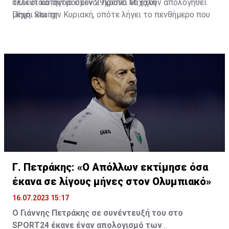
όλοι οι κατηγορούμενοι πρέπει να έχουν απολογηθεί
τελευταίο αντίο στον 29χρονο Μιχάλη
μέχρι και την Κυριακή, οπότε λήγει το πενθήμερο που
Πηγή: Skai.gr
ορίζει ο νόμος για τις κρατήσεις μέχρι την απολογία.
Γ. Πετράκης: «Ο Απόλλων εκτίμησε όσα
έκανα σε λίγους μήνες στον Ολυμπιακό»
16.07.2023 15:17
Ο Γιάννης Πετράκης σε συνέντευξή του στο
SPORT24 έκανε έναν απολογισμό των