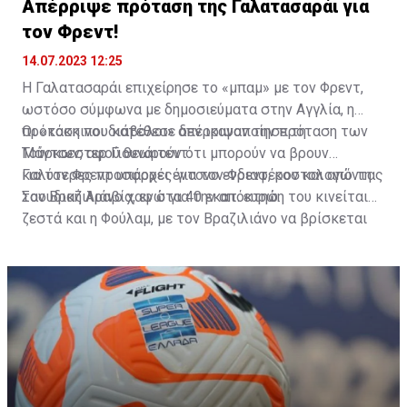
Απέρριψε πρόταση της Γαλατασαράι για
τον Φρεντ!
14.07.2023 12:25
Η Γαλατασαράι επιχείρησε το «μπαμ» με τον Φρεντ,
ωστόσο σύμφωνα με δημοσιεύματα στην Αγγλία, η
πρόταση που κατέθεσε δεν ικανοποίησε τη
Οι «κόκκινοι διάβολοι» απέρριψαν την πρόταση των
Μάντσεστερ Γιουνάιτεντ.
Τούρκων, αφού θεωρούν ότι μπορούν να βρουν
καλύτερες προσφορές για τον Φρεντ, κοστολογώντας
Για τον Φρεντ υπάρχει έντονο ενδιαφέρον και από τη
τον Βραζιλιάνο χαφ στα 40 εκατ. ευρώ.
Σαουδική Αραβία, ενώ για την απόκτηση του κινείται
ζεστά και η Φούλαμ, με τον Βραζιλιάνο να βρίσκεται
στην πόρτα της εξόδου από το «Ολντ Τράφορντ».