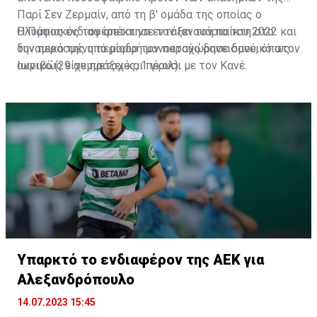
Παρί Σεν Ζερμαίν, από τη β' ομάδα της οποίας ο
Ολυμπιακός τον απέκτησε τον Ιανουάριο του 2022 και
Η Πάφος ενδιαφέρεται να εντάξει τον παίκτη στο
την περασμένη περίοδο τον παραχώρησε δανεικό στον
δυναμικό της υπό μορφή μονοετούς δανεισμού, όπως
Ιωνικό (29 συμμετοχές, 1 γκολ).
ακριβώς είχε πράξει και πέρυσι με τον Κανέ.
Υπαρκτό το ενδιαφέρον της ΑΕΚ για
Αλεξανδρόπουλο
14.07.2023 15:45