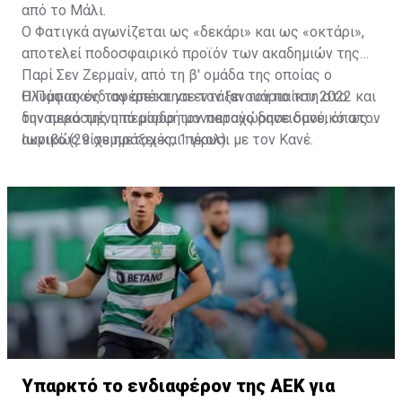
από το Μάλι.
Ο Φατιγκά αγωνίζεται ως «δεκάρι» και ως «οκτάρι»,
αποτελεί ποδοσφαιρικό προϊόν των ακαδημιών της
Παρί Σεν Ζερμαίν, από τη β' ομάδα της οποίας ο
Ολυμπιακός τον απέκτησε τον Ιανουάριο του 2022 και
Η Πάφος ενδιαφέρεται να εντάξει τον παίκτη στο
την περασμένη περίοδο τον παραχώρησε δανεικό στον
δυναμικό της υπό μορφή μονοετούς δανεισμού, όπως
Ιωνικό (29 συμμετοχές, 1 γκολ).
ακριβώς είχε πράξει και πέρυσι με τον Κανέ.
Υπαρκτό το ενδιαφέρον της ΑΕΚ για