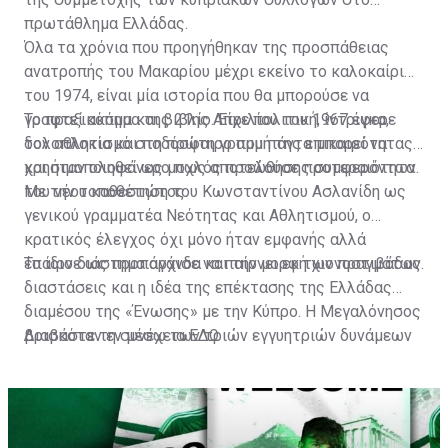
πρωτάθλημα Ελλάδας.
Όλα τα χρόνια που προηγήθηκαν της προσπάθειας
ανατροπής του Μακαρίου μέχρι εκείνο το καλοκαίρι
του 1974, είναι μία ιστορία που θα μπορούσε να
γραφτεί ακόμα και βιβλίο. Είχε πολιτική, ίντριγκα,
Το πραξικόπημα της 21ης Απριλίου του 1967 έφερε
δολοπλοκία και ποδόσφαιρο που πάντα μπορεί να
τον αθλητισμό στη πρώτη γραμμή της επικαιρότητας
χρησιμοποιηθεί ως μοχλός προώθησης συμφερόντων.
και ήταν ολοφάνερο πως αποτελούσε προτεραιότητα
του νέου καθεστώτος.
Με την τοποθέτηση του Κωνσταντίνου Ασλανίδη ως
γενικού γραμματέα Νεότητας και Αθλητισμού, ο
κρατικός έλεγχος όχι μόνο ήταν εμφανής αλλά
έπαιρνε ως προπαγάνδα και την μορφή χιονοστιβάδας.
Το ίδιο διάστημα άρχισε να παίρνει εκ των πραγμάτων
διαστάσεις και η ιδέα της επέκτασης της Ελλάδας
διαμέσου της «Ένωσης» με την Κύπρο. Η Μεγαλόνησος
βρισκόταν εν μέσω των τριών εγγυητριών δυνάμεων
Διαβάστε τη συνέχεια
ΕΔΩ
(Αγγλία, Ελλάδα, Τουρκία) και στα χαρτιά τουλάχιστον,
σύμφωνα με την συνθήκη της Ζυρίχης, έπρεπε να
αποτελεί αποστρατικοποιημένη ζώνη.