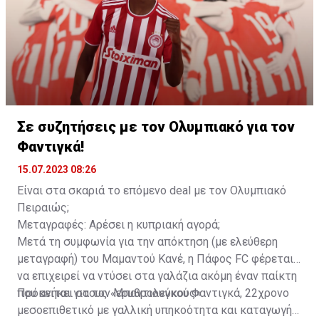
Λεβερκούζεν αποφάσισε να του δώσει ακόμα μία
σεζόν, την τελευταία του στον γερμανικό σύλλογο. Εν
τέλει το 2021 η Λοκομοτίβ Μόσχας τον αγόρασε και
έτσι ο Γεντβάι συνέχισε την καριέρα του στη Ρωσία.
Εκεί έπαιξε για μιάμιση σεζόν, προτού ζητήσει να
φύγει το χειμώνα του 2023, λόγω του αποκλεισμού
των ρωσικών ομάδων από τις ευρωπαϊκές
Σε συζητήσεις με τον Ολυμπιακό για τον
διοργανώσεις. Δόθηκε δανεικός στην Αλ Αΐν όπου
Φαντιγκά!
αγωνίστηκε έως τον περασμένο Μάιο.
15.07.2023 08:26
Είναι στα σκαριά το επόμενο deal με τον Ολυμπιακό
Πειραιώς;
Μεταγραφές: Αρέσει η κυπριακή αγορά;
Μετά τη συμφωνία για την απόκτηση (με ελεύθερη
μεταγραφή) του Μαμαντού Κανέ, η Πάφος FC φέρεται
να επιχειρεί να ντύσει στα γαλάζια ακόμη έναν παίκτη
που ανήκει στους «ερυθρολεύκους».
Πρόκειται για τον Μπαντιουγκού Φαντιγκά, 22χρονο
μεσοεπιθετικό με γαλλική υπηκοότητα και καταγωγή