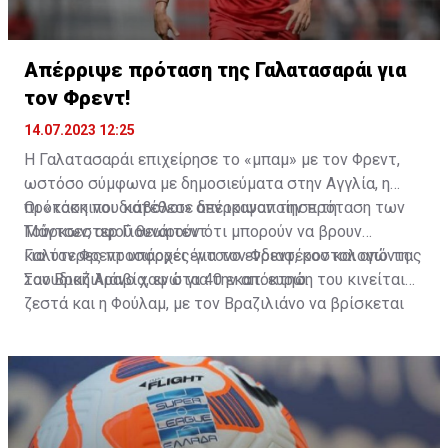
Απέρριψε πρόταση της Γαλατασαράι για
τον Φρεντ!
14.07.2023 12:25
Η Γαλατασαράι επιχείρησε το «μπαμ» με τον Φρεντ,
ωστόσο σύμφωνα με δημοσιεύματα στην Αγγλία, η
πρόταση που κατέθεσε δεν ικανοποίησε τη
Οι «κόκκινοι διάβολοι» απέρριψαν την πρόταση των
Μάντσεστερ Γιουνάιτεντ.
Τούρκων, αφού θεωρούν ότι μπορούν να βρουν
καλύτερες προσφορές για τον Φρεντ, κοστολογώντας
Για τον Φρεντ υπάρχει έντονο ενδιαφέρον και από τη
τον Βραζιλιάνο χαφ στα 40 εκατ. ευρώ.
Σαουδική Αραβία, ενώ για την απόκτηση του κινείται
ζεστά και η Φούλαμ, με τον Βραζιλιάνο να βρίσκεται
στην πόρτα της εξόδου από το «Ολντ Τράφορντ».