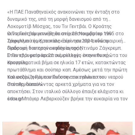
«Η ΠΑΕ Παναθηναϊκός ανακοινώνει την ένταξη στο
δυναμικό της, υπό τη μορφή δανεισμού από τη
Λοκομοτίβ Μόσχας, του Τιν Γεντβάι. Ο Κροάτης
κεντρικός αμυντικός θα ανήκει στο ρόστερ του
Ο Τιν Γεντβάι γεννήθηκε στις 28 Νοεμβρίου 1995 στο
Τριφυλλιού έως το καλοκαίρι του 2024, ενώ οι
Ζάγκρεμπ της Κροατίας. Ξεκίνησε την ποδοσφαιρική
Πράσινοι διατηρούν οψιόν αγοράς.
διαδρομή του στην ακαδημία της Ντινάμο Ζάγκρεμπ.
Στον κορυφαίο κροατικό σύλλογο έκανε τα πρώτα του
Ο Γεντβάι μετράει 26 συμμετοχές στην εθνική
επαγγελματικά βήμα σε ηλικία 17 ετών, κατακτώντας
Κροατίας.
πρωτάθλημα και σούπερ καπ. Αμέσως μετά την πρώτη
του σεζόν, η Ρόμα επένδυσε στο ταλέντο του νεαρού
Καλωσορίζουμε τον Τιν στην οικογένεια του
στόπερ, δαπανώντας αρκετά χρήματα για να τον
Παναθηναϊκού!»
αποκτήσει. Στον ιταλικό σύλλογο έπαιξε ελάχιστα κι
έτσι η Μπάγερ Λεβερκούζεν βρήκε την ευκαιρία να τον
sdna.gr
ζητήσει δανεικό. Μετά από έξι μήνες οι Γερμανοί
αποφάσισαν να προχωρήσουν στην αγορά του Γεντβάι.
Στο Λεβερκούζεν παρέμεινε για μια πενταετία σερί,
προτού δοθεί δανεικός το 2019 στην Άουγκσμπουργκ.
Παίζοντας βασικός σχεδόν σε όλα τα παιχνίδια, η