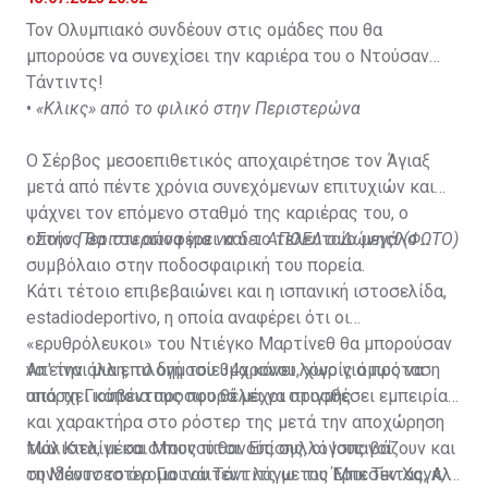
Τον Ολυμπιακό συνδέουν στις ομάδες που θα
μπορούσε να συνεχίσει την καριέρα του ο Ντούσαν
Τάντιντς!
•
«Κλικς» από το φιλικό στην Περιστερώνα
Ο Σέρβος μεσοεπιθετικός αποχαιρέτησε τον Άγιαξ
μετά από πέντε χρόνια συνεχόμενων επιτυχιών και
ψάχνει τον επόμενο σταθμό της καριέρας του, ο
οποίος θα του αποφέρει και το τελευταίο μεγάλο
•
Στην Περιστερώνα για να δει ΑΠΟΕΛ ο Δώνης! (ΦΩΤΟ)
συμβόλαιο στην ποδοσφαιρική του πορεία.
Κάτι τέτοιο επιβεβαιώνει και η ισπανική ιστοσελίδα,
estadiodeportivo, η οποία αναφέρει ότι οι
«ερυθρόλευκοι» του Ντιέγκο Μαρτίνεθ θα μπορούσαν
να είναι μια επιλογή του 34χρονου, χωρίς όμως να
Απ' την άλλη, το δημοσίευμα κάνει λόγο για πρόταση
υπάρχει κάποια προσφορά μέχρι στιγμής.
από τη Γιουβέντους που θέλει να προσθέσει εμπειρία
και χαρακτήρα στο ρόστερ της μετά την αποχώρηση
των Κιελίνι και Μπονούτσι. Επίσης, οι Ισπανοί
Μάλιστα, μέσα στους πιθανούς συλλόγους βάζουν και
συνδέουν το όνομα του Τάντιτς με τις Μπεσίκτας, Αλ
τη Μάντσεστερ Γιουνάιτεντ λόγω του Έρικ Τεν Χαγκ, ο