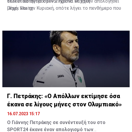
όλοι οι κατηγορούμενοι πρέπει να έχουν απολογηθεί
τελευταίο αντίο στον 29χρονο Μιχάλη
μέχρι και την Κυριακή, οπότε λήγει το πενθήμερο που
Πηγή: Skai.gr
ορίζει ο νόμος για τις κρατήσεις μέχρι την απολογία.
Γ. Πετράκης: «Ο Απόλλων εκτίμησε όσα
έκανα σε λίγους μήνες στον Ολυμπιακό»
16.07.2023 15:17
Ο Γιάννης Πετράκης σε συνέντευξή του στο
SPORT24 έκανε έναν απολογισμό των