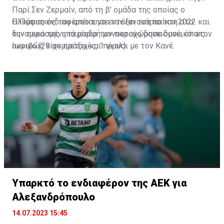
Παρί Σεν Ζερμαίν, από τη β' ομάδα της οποίας ο
Ολυμπιακός τον απέκτησε τον Ιανουάριο του 2022 και
Η Πάφος ενδιαφέρεται να εντάξει τον παίκτη στο
την περασμένη περίοδο τον παραχώρησε δανεικό στον
δυναμικό της υπό μορφή μονοετούς δανεισμού, όπως
Ιωνικό (29 συμμετοχές, 1 γκολ).
ακριβώς είχε πράξει και πέρυσι με τον Κανέ.
Υπαρκτό το ενδιαφέρον της ΑΕΚ για
Αλεξανδρόπουλο
14.07.2023 15:45