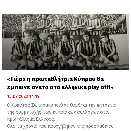
σεζόν ο Σέρβος μέτρησε 13 γκολ και 21 ασίστ σε 47
συμμετοχές σε όλες τις διοργανώσεις.
«Τώρα η πρωταθλήτρια Κύπρου θα
έμπαινε άνετα στα ελληνικά play off!»
15.07.2023 14:19
Ο Χρήστος Σωτηρακόπουλος θυμάται την επταετία
της συμμετοχής των κυπριακών συλλόγων στο
πρωτάθλημα Ελλάδας.
Όλα τα χρόνια που προηγήθηκαν της προσπάθειας