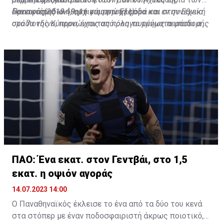
δανεικός(2018-19, 16 συμμετοχές).
«κανονιέρηδων», αρχικά στην Ελλάδα και εν συνεχεία
Προσφάτως κλήθηκε για πρώτη φορά και στην Εθνική
στο Λονδίνο, περνώντας από όλα τα τμήματα υποδομής
ομάδα της Κύπρου, έχοντας προηγουμένως περάσει από
των «κανονιέρηδων», αγωνιζόμενος μέχρι και την U
όλα τα ηλικιακά κλιμάκια του αντιπροσωπευτικού
21.
συγκροτήματος.
ΠΑΟ: Ένα εκατ. στον Γεντβάι, στο 1,5
εκατ. η οψιόν αγοράς
14.07.2023 14:00
Ο Παναθηναϊκός έκλεισε το ένα από τα δύο του κενά
στα στόπερ με έναν ποδοσφαιριστή άκρως ποιοτικό, ο