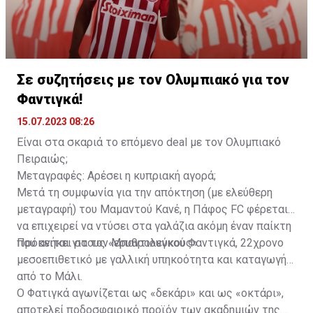
τέλει το 2021 η Λοκομοτίβ Μόσχας τον αγόρασε και
έτσι ο Γεντβάι συνέχισε την καριέρα του στη Ρωσία.
Εκεί έπαιξε για μιάμιση σεζόν, προτού ζητήσει να
φύγει το χειμώνα του 2023, λόγω του αποκλεισμού
των ρωσικών ομάδων από τις ευρωπαϊκές
Σε συζητήσεις με τον Ολυμπιακό για τον
διοργανώσεις. Δόθηκε δανεικός στην Αλ Αΐν όπου
Φαντιγκά!
αγωνίστηκε έως τον περασμένο Μάιο.
15.07.2023 08:26
Είναι στα σκαριά το επόμενο deal με τον Ολυμπιακό
Πειραιώς;
Μεταγραφές: Αρέσει η κυπριακή αγορά;
Μετά τη συμφωνία για την απόκτηση (με ελεύθερη
μεταγραφή) του Μαμαντού Κανέ, η Πάφος FC φέρεται
να επιχειρεί να ντύσει στα γαλάζια ακόμη έναν παίκτη
που ανήκει στους «ερυθρολεύκους».
Πρόκειται για τον Μπαντιουγκού Φαντιγκά, 22χρονο
μεσοεπιθετικό με γαλλική υπηκοότητα και καταγωγή
από το Μάλι.
Ο Φατιγκά αγωνίζεται ως «δεκάρι» και ως «οκτάρι»,
αποτελεί ποδοσφαιρικό προϊόν των ακαδημιών της