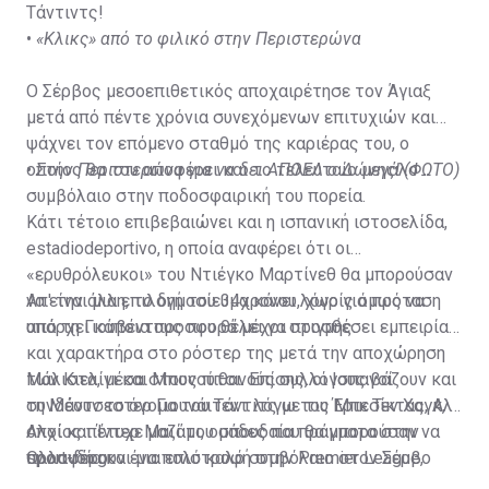
Τάντιντς!
•
«Κλικς» από το φιλικό στην Περιστερώνα
Ο Σέρβος μεσοεπιθετικός αποχαιρέτησε τον Άγιαξ
μετά από πέντε χρόνια συνεχόμενων επιτυχιών και
ψάχνει τον επόμενο σταθμό της καριέρας του, ο
οποίος θα του αποφέρει και το τελευταίο μεγάλο
•
Στην Περιστερώνα για να δει ΑΠΟΕΛ ο Δώνης! (ΦΩΤΟ)
συμβόλαιο στην ποδοσφαιρική του πορεία.
Κάτι τέτοιο επιβεβαιώνει και η ισπανική ιστοσελίδα,
estadiodeportivo, η οποία αναφέρει ότι οι
«ερυθρόλευκοι» του Ντιέγκο Μαρτίνεθ θα μπορούσαν
να είναι μια επιλογή του 34χρονου, χωρίς όμως να
Απ' την άλλη, το δημοσίευμα κάνει λόγο για πρόταση
υπάρχει κάποια προσφορά μέχρι στιγμής.
από τη Γιουβέντους που θέλει να προσθέσει εμπειρία
και χαρακτήρα στο ρόστερ της μετά την αποχώρηση
των Κιελίνι και Μπονούτσι. Επίσης, οι Ισπανοί
Μάλιστα, μέσα στους πιθανούς συλλόγους βάζουν και
συνδέουν το όνομα του Τάντιτς με τις Μπεσίκτας, Αλ
τη Μάντσεστερ Γιουνάιτεντ λόγω του Έρικ Τεν Χαγκ, ο
Αλχί και Ίντερ Μαϊάμι, ομάδες που θα μπορούσαν να
οποίος πέτυχε μαζί του σπουδαία πράγματα στην
προσφέρουν ένα πολύ καλό συμβόλαιο στον Σέρβο
Ολλανδία και μια επιστροφή στην Premier League,
sport-fm.gr
αρτίστα.
μόνο αδιάφορο δεν θα άφηνε τον Τάντιντς. Τη φετινή