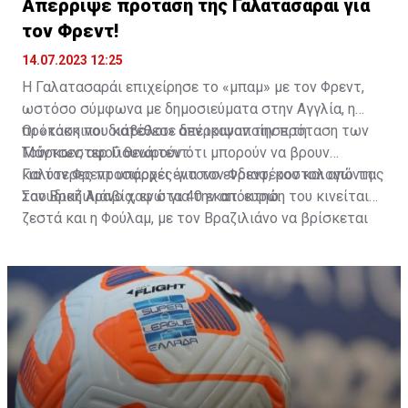
Απέρριψε πρόταση της Γαλατασαράι για
τον Φρεντ!
14.07.2023 12:25
Η Γαλατασαράι επιχείρησε το «μπαμ» με τον Φρεντ,
ωστόσο σύμφωνα με δημοσιεύματα στην Αγγλία, η
πρόταση που κατέθεσε δεν ικανοποίησε τη
Οι «κόκκινοι διάβολοι» απέρριψαν την πρόταση των
Μάντσεστερ Γιουνάιτεντ.
Τούρκων, αφού θεωρούν ότι μπορούν να βρουν
καλύτερες προσφορές για τον Φρεντ, κοστολογώντας
Για τον Φρεντ υπάρχει έντονο ενδιαφέρον και από τη
τον Βραζιλιάνο χαφ στα 40 εκατ. ευρώ.
Σαουδική Αραβία, ενώ για την απόκτηση του κινείται
ζεστά και η Φούλαμ, με τον Βραζιλιάνο να βρίσκεται
στην πόρτα της εξόδου από το «Ολντ Τράφορντ».