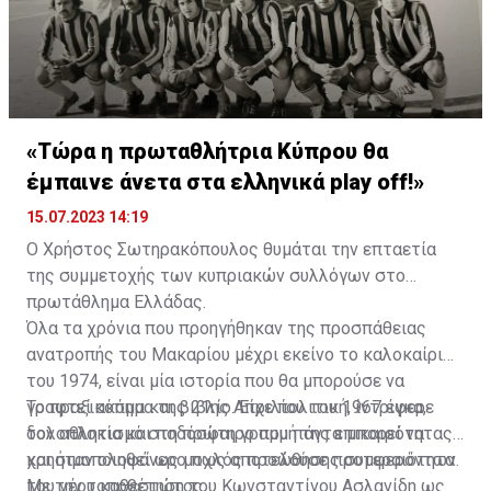
«Τώρα η πρωταθλήτρια Κύπρου θα
έμπαινε άνετα στα ελληνικά play off!»
15.07.2023 14:19
Ο Χρήστος Σωτηρακόπουλος θυμάται την επταετία
της συμμετοχής των κυπριακών συλλόγων στο
πρωτάθλημα Ελλάδας.
Όλα τα χρόνια που προηγήθηκαν της προσπάθειας
ανατροπής του Μακαρίου μέχρι εκείνο το καλοκαίρι
του 1974, είναι μία ιστορία που θα μπορούσε να
γραφτεί ακόμα και βιβλίο. Είχε πολιτική, ίντριγκα,
Το πραξικόπημα της 21ης Απριλίου του 1967 έφερε
δολοπλοκία και ποδόσφαιρο που πάντα μπορεί να
τον αθλητισμό στη πρώτη γραμμή της επικαιρότητας
χρησιμοποιηθεί ως μοχλός προώθησης συμφερόντων.
και ήταν ολοφάνερο πως αποτελούσε προτεραιότητα
του νέου καθεστώτος.
Με την τοποθέτηση του Κωνσταντίνου Ασλανίδη ως