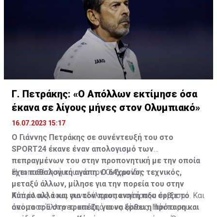
Γ. Πετράκης: «Ο Απόλλων εκτίμησε όσα
έκανα σε λίγους μήνες στον Ολυμπιακό»
16.07.2023 15:17
Ο Γιάννης Πετράκης σε συνέντευξή του στο
SPORT24 έκανε έναν απολογισμό των
πεπραγμένων του στην προπονητική με την οποία
έχει παθολογική αγάπη. Ο 64χρονος τεχνικός,
Η τοποθέτησή του για τον Ουζουνίδη:
μεταξύ άλλων, μίλησε για την πορεία του στην
Κύπρο αλλά και για τον προπονητή που έριξε το
Από όλους τους συναδέλφους εισέπραξα σεβασμό. Και
όνομα του στο τραπέζι, για να έρθει η πρόταση και
από τους Έλληνες και από τους ξένους. Πάντα μου