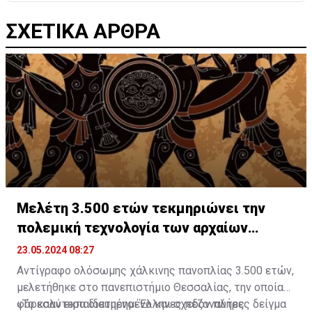
ΣΧΕΤΙΚΑ ΑΡΘΡΑ
Μελέτη 3.500 ετών τεκμηριώνει την
πολεμική τεχνολογία των αρχαίων
Ελλήνων
23.05.2024 08:27
Αντίγραφο ολόσωμης χάλκινης πανοπλίας 3.500 ετών,
μελετήθηκε στο πανεπιστήμιο Θεσσαλίας, την οποίαν
φόρεσαν εκπαιδευμένοι Έλληνες πεζοναύτες
«Το καλύτερα διατηρημένο και σχεδόν πλήρες δείγμα