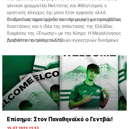
γενικού γραμματέα Νεότητας και Αθλητισμού, ο
κρατικός έλεγχος όχι μόνο ήταν εμφανής αλλά
έπαιρνε ως προπαγάνδα και την μορφή χιονοστιβάδας.
Το ίδιο διάστημα άρχισε να παίρνει εκ των πραγμάτων
διαστάσεις και η ιδέα της επέκτασης της Ελλάδας
διαμέσου της «Ένωσης» με την Κύπρο. Η Μεγαλόνησος
βρισκόταν εν μέσω των τριών εγγυητριών δυνάμεων
Διαβάστε τη συνέχεια
ΕΔΩ
(Αγγλία, Ελλάδα, Τουρκία) και στα χαρτιά τουλάχιστον,
σύμφωνα με την συνθήκη της Ζυρίχης, έπρεπε να
αποτελεί αποστρατικοποιημένη ζώνη.
Επίσημο: Στον Παναθηναϊκό ο Γεντβάι!
15.07.2023 13:53