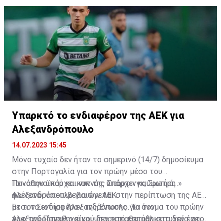
Υπαρκτό το ενδιαφέρον της ΑΕΚ για
Αλεξανδρόπουλο
14.07.2023 15:45
Μόνο τυχαίο δεν ήταν το σημερινό (14/7) δημοσίευμα
στην Πορτογαλία για τον πρώην μέσο του
Παναθηναϊκού και νυν της Σπόρτινγκ, Σωτήρη
Το «όπου υπάρχει καπνός, υπάρχει και φωτιά...»
Αλεξανδρόπουλο για την ΑΕΚ.
φαίνεται να επιβεβαιώνεται στην περίπτωση της ΑΕΚ
με τον Σωτήρη Αλεξανδρόπουλο. Το όνομα του πρώην
Έτσι το ενδιαφέρον της Ένωσης για τον
χαφ του Παναθηναϊκού δεν τοποθετήθηκε τυχαία στο
Αλεξανδρόπουλο είναι υπαρκτό και μάλιστα δεν έχει