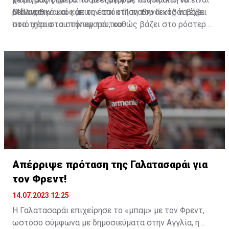
ρεαλιστικό και κάπως έτσι ο Παναθηναϊκός να έχει
Μόναχο.
Ο Παναθηναϊκός με την απόκτηση του Γεντβάι βάζει
στα.. χέρια του την αγορά του.
ποιότητα στα στόπερ του, καθώς βάζει στο ρόστερ
του έναν ποδοσφαιριστή που έχει αγωνιστεί σε
μεγάλα πρωταθλήματα και έχει παραστάσεις το
υψηλότερο επίπεδο.
Απέρριψε πρόταση της Γαλατασαράι για
τον Φρεντ!
14.07.2023 12:25
Η Γαλατασαράι επιχείρησε το «μπαμ» με τον Φρεντ,
ωστόσο σύμφωνα με δημοσιεύματα στην Αγγλία, η