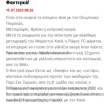
Φαντιγκά!
αγωνίστηκε έως τον περασμένο Μάιο.
15.07.2023 08:26
Είναι στα σκαριά το επόμενο deal με τον Ολυμπιακό
Πειραιώς;
Μεταγραφές: Αρέσει η κυπριακή αγορά;
Μετά τη συμφωνία για την απόκτηση (με ελεύθερη
μεταγραφή) του Μαμαντού Κανέ, η Πάφος FC φέρεται
να επιχειρεί να ντύσει στα γαλάζια ακόμη έναν παίκτη
που ανήκει στους «ερυθρολεύκους».
Πρόκειται για τον Μπαντιουγκού Φαντιγκά, 22χρονο
μεσοεπιθετικό με γαλλική υπηκοότητα και καταγωγή
από το Μάλι.
Ο Φατιγκά αγωνίζεται ως «δεκάρι» και ως «οκτάρι»,
αποτελεί ποδοσφαιρικό προϊόν των ακαδημιών της
Παρί Σεν Ζερμαίν, από τη β' ομάδα της οποίας ο
Ολυμπιακός τον απέκτησε τον Ιανουάριο του 2022 και
Η Πάφος ενδιαφέρεται να εντάξει τον παίκτη στο
την περασμένη περίοδο τον παραχώρησε δανεικό στον
δυναμικό της υπό μορφή μονοετούς δανεισμού, όπως
Ιωνικό (29 συμμετοχές, 1 γκολ).
ακριβώς είχε πράξει και πέρυσι με τον Κανέ.