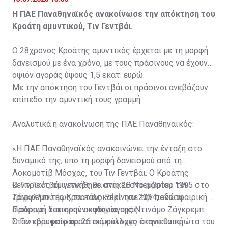
Η ΠΑΕ Παναθηναϊκός ανακοίνωσε την απόκτηση του
Κροάτη αμυντικού, Τιν Γεντβάι.
Ο 28χρονος Κροάτης αμυντικός έρχεται με τη μορφή
δανεισμού με ένα χρόνο, με τους πράσινους να έχουν
οψιόν αγοράς ύψους 1,5 εκατ. ευρώ.
Με την απόκτηση του Γεντβάι οι πράσινοι ανεβάζουν
επίπεδο την αμυντική τους γραμμή.
Αναλυτικά η ανακοίνωση της ΠΑΕ Παναθηναϊκός:
«Η ΠΑΕ Παναθηναϊκός ανακοινώνει την ένταξη στο
δυναμικό της, υπό τη μορφή δανεισμού από τη
Λοκομοτίβ Μόσχας, του Τιν Γεντβάι. Ο Κροάτης
κεντρικός αμυντικός θα ανήκει στο ρόστερ του
Ο Τιν Γεντβάι γεννήθηκε στις 28 Νοεμβρίου 1995 στο
Τριφυλλιού έως το καλοκαίρι του 2024, ενώ οι
Ζάγκρεμπ της Κροατίας. Ξεκίνησε την ποδοσφαιρική
Πράσινοι διατηρούν οψιόν αγοράς.
διαδρομή του στην ακαδημία της Ντινάμο Ζάγκρεμπ.
Στον κορυφαίο κροατικό σύλλογο έκανε τα πρώτα του
Ο Γεντβάι μετράει 26 συμμετοχές στην εθνική