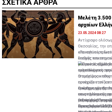
ΣΧΕΤΙΚΑ ΑΡΘΡΑ
Μελέτη 3.500
αρχαίων Ελλή
23.05.2024 08:27
Αντίγραφο ολόσωμ
Θεσσαλίας, την ο
απαιτητικό πρωτό
«Το καλύτερα δια
διεθνές επιστημον
εποχής που αποτε
μπορούσε κάλλιστα
αιώνα π.Χ., βρέθη
τελετουργική αμφί
αρχαιολόγους τον 
απασχόλησε τους ε
Ο ομότιμος καθηγη
προορίζονταν και 
συνέχισε τονίζοντ
τεκμηριωμένης απ
ερώτημα χρειάστη
Ο καθηγητής Δρ Αν
στις πολεμικές συ
επιστημών, της αρ
πανοπλία-αντίγραφ
μετασχηματισμούς
επακριβώς τα φορτ
παρόμοιο βάρος μ
Ο Σταύρος Πετμεζά
Πρακτορείο Ειδήσε
των εθελοντών. Τα
διαιτολόγιο” 4.50
επισημαίνουν στο