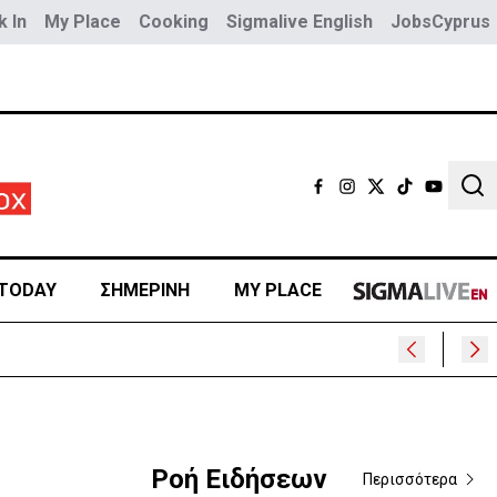
 In
My Place
Cooking
Sigmalive English
JobsCyprus
Sear
TODAY
ΣΗΜΕΡΙΝΗ
MY PLACE
Ροή Ειδήσεων
Περισσότερα