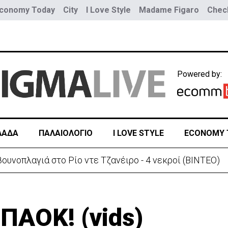
conomy Today
City
I Love Style
Madame Figaro
Check
Powered by:
ΛΑΔΑ
ΠΑΛΑΙΟΛΟΓΙΟ
I LOVE STYLE
ECONOMY 
κλέτα στη Λάρνακα – Σε κρίσιμη κατάσταση 22χρονη
ΠΑΟΚ! (vids)