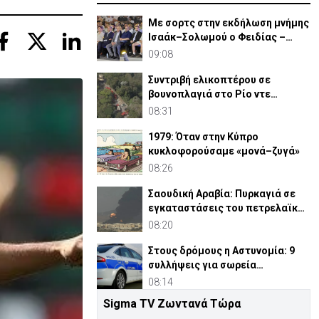
Με σορτς στην εκδήλωση μνήμης
Ισαάκ–Σολωμού ο Φειδίας –
Έντονες αντιδράσεις
09:08
Συντριβή ελικοπτέρου σε
βουνοπλαγιά στο Ρίο ντε
Τζανέιρο - 4 νεκροί (BINTEO)
08:31
1979: Όταν στην Κύπρο
κυκλοφορούσαμε «μονά–ζυγά»
08:26
Σαουδική Αραβία: Πυρκαγιά σε
εγκαταστάσεις του πετρελαϊκού
κολοσσού Aramco
08:20
Στους δρόμους η Αστυνομία: 9
συλλήψεις για σωρεία
αδικημάτων
08:14
Sigma TV Ζωντανά Τώρα
Στην παρουσία ΠτΔ και άλλων