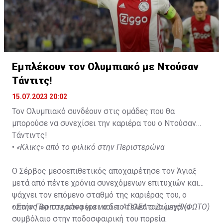
Εμπλέκουν τον Ολυμπιακό με Ντούσαν
Τάντιτς!
15.07.2023 20:02
Τον Ολυμπιακό συνδέουν στις ομάδες που θα
μπορούσε να συνεχίσει την καριέρα του ο Ντούσαν
Τάντιντς!
•
«Κλικς» από το φιλικό στην Περιστερώνα
Ο Σέρβος μεσοεπιθετικός αποχαιρέτησε τον Άγιαξ
μετά από πέντε χρόνια συνεχόμενων επιτυχιών και
ψάχνει τον επόμενο σταθμό της καριέρας του, ο
οποίος θα του αποφέρει και το τελευταίο μεγάλο
•
Στην Περιστερώνα για να δει ΑΠΟΕΛ ο Δώνης! (ΦΩΤΟ)
συμβόλαιο στην ποδοσφαιρική του πορεία.