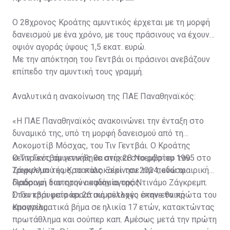
Ο 28χρονος Κροάτης αμυντικός έρχεται με τη μορφή
δανεισμού με ένα χρόνο, με τους πράσινους να έχουν
οψιόν αγοράς ύψους 1,5 εκατ. ευρώ.
Με την απόκτηση του Γεντβάι οι πράσινοι ανεβάζουν
επίπεδο την αμυντική τους γραμμή.
Αναλυτικά η ανακοίνωση της ΠΑΕ Παναθηναϊκός:
«Η ΠΑΕ Παναθηναϊκός ανακοινώνει την ένταξη στο
δυναμικό της, υπό τη μορφή δανεισμού από τη
Λοκομοτίβ Μόσχας, του Τιν Γεντβάι. Ο Κροάτης
κεντρικός αμυντικός θα ανήκει στο ρόστερ του
Ο Τιν Γεντβάι γεννήθηκε στις 28 Νοεμβρίου 1995 στο
Τριφυλλιού έως το καλοκαίρι του 2024, ενώ οι
Ζάγκρεμπ της Κροατίας. Ξεκίνησε την ποδοσφαιρική
Πράσινοι διατηρούν οψιόν αγοράς.
διαδρομή του στην ακαδημία της Ντινάμο Ζάγκρεμπ.
Στον κορυφαίο κροατικό σύλλογο έκανε τα πρώτα του
Ο Γεντβάι μετράει 26 συμμετοχές στην εθνική
επαγγελματικά βήμα σε ηλικία 17 ετών, κατακτώντας
Κροατίας.
πρωτάθλημα και σούπερ καπ. Αμέσως μετά την πρώτη