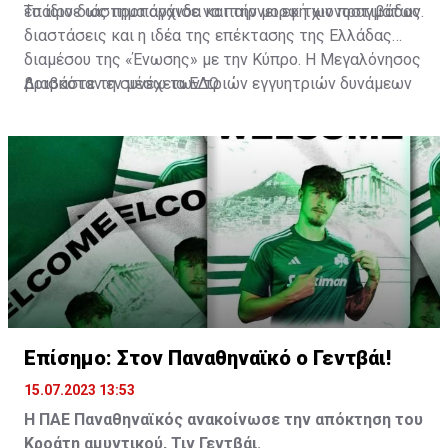
έπαιρνε ως προπαγάνδα και την μορφή χιονοστιβάδας.
Το ίδιο διάστημα άρχισε να παίρνει εκ των πραγμάτων
διαστάσεις και η ιδέα της επέκτασης της Ελλάδας
διαμέσου της «Ένωσης» με την Κύπρο. Η Μεγαλόνησος
βρισκόταν εν μέσω των τριών εγγυητριών δυνάμεων
Διαβάστε τη συνέχεια
ΕΔΩ
(Αγγλία, Ελλάδα, Τουρκία) και στα χαρτιά τουλάχιστον,
σύμφωνα με την συνθήκη της Ζυρίχης, έπρεπε να
αποτελεί αποστρατικοποιημένη ζώνη.
Επίσημο: Στον Παναθηναϊκό ο Γεντβάι!
15.07.2023 13:53
Η ΠΑΕ Παναθηναϊκός ανακοίνωσε την απόκτηση του
Κροάτη αμυντικού, Τιν Γεντβάι.