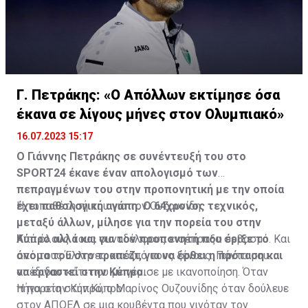
Γ. Πετράκης: «Ο Απόλλων εκτίμησε όσα
έκανα σε λίγους μήνες στον Ολυμπιακό»
16.07.2023 15:17
Ο Γιάννης Πετράκης σε συνέντευξή του στο
SPORT24 έκανε έναν απολογισμό των
πεπραγμένων του στην προπονητική με την οποία
έχει παθολογική αγάπη. Ο 64χρονος τεχνικός,
Η τοποθέτησή του για τον Ουζουνίδη:
μεταξύ άλλων, μίλησε για την πορεία του στην
Κύπρο αλλά και για τον προπονητή που έριξε το
Από όλους τους συναδέλφους εισέπραξα σεβασμό. Και
όνομα του στο τραπέζι, για να έρθει η πρόταση και
από τους Έλληνες και από τους ξένους. Πάντα μου
να εργαστεί στην Κύπρο.
απέδιδαν κάτι που με γέμισε με ικανοποίηση. Όταν
πήγα στην Κύπρο, ο Μαρίνος Ουζουνίδης όταν δούλευε
Η πορεία στην Κύπρο
στον ΑΠΟΕΛ σε μια κουβέντα που γινόταν τον