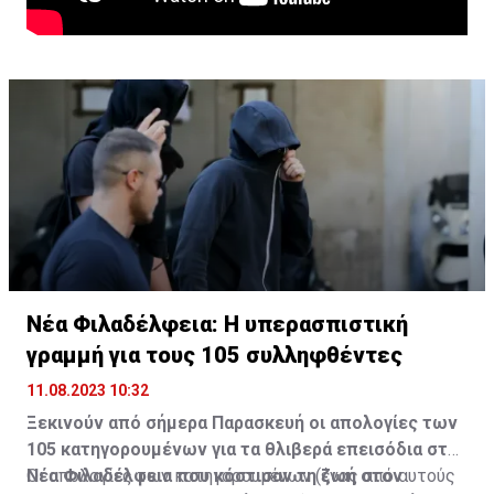
Νέα Φιλαδέλφεια: Η υπερασπιστική
γραμμή για τους 105 συλληφθέντες
11.08.2023 10:32
Ξεκινούν από σήμερα Παρασκευή οι απολογίες των
105 κατηγορουμένων για τα θλιβερά επεισόδια στη
Νέα Φιλαδέλφεια που κόστισαν τη ζωή στον
Οι απολογίες των κατηγορουμένων (ένας από αυτούς