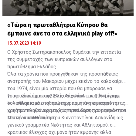
«Τώρα η πρωταθλήτρια Κύπρου θα
έμπαινε άνετα στα ελληνικά play off!»
15.07.2023 14:19
Ο Χρήστος Σωτηρακόπουλος θυμάται την επταετία
της συμμετοχής των κυπριακών συλλόγων στο
πρωτάθλημα Ελλάδας.
Όλα τα χρόνια που προηγήθηκαν της προσπάθειας
ανατροπής του Μακαρίου μέχρι εκείνο το καλοκαίρι
του 1974, είναι μία ιστορία που θα μπορούσε να
γραφτεί ακόμα και βιβλίο. Είχε πολιτική, ίντριγκα,
Το πραξικόπημα της 21ης Απριλίου του 1967 έφερε
δολοπλοκία και ποδόσφαιρο που πάντα μπορεί να
τον αθλητισμό στη πρώτη γραμμή της επικαιρότητας
χρησιμοποιηθεί ως μοχλός προώθησης συμφερόντων.
και ήταν ολοφάνερο πως αποτελούσε προτεραιότητα
του νέου καθεστώτος.
Με την τοποθέτηση του Κωνσταντίνου Ασλανίδη ως
γενικού γραμματέα Νεότητας και Αθλητισμού, ο
κρατικός έλεγχος όχι μόνο ήταν εμφανής αλλά