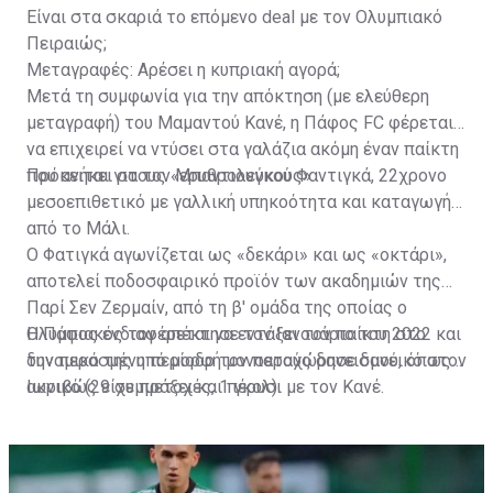
Είναι στα σκαριά το επόμενο deal με τον Ολυμπιακό
Πειραιώς;
Μεταγραφές: Αρέσει η κυπριακή αγορά;
Μετά τη συμφωνία για την απόκτηση (με ελεύθερη
μεταγραφή) του Μαμαντού Κανέ, η Πάφος FC φέρεται
να επιχειρεί να ντύσει στα γαλάζια ακόμη έναν παίκτη
που ανήκει στους «ερυθρολεύκους».
Πρόκειται για τον Μπαντιουγκού Φαντιγκά, 22χρονο
μεσοεπιθετικό με γαλλική υπηκοότητα και καταγωγή
από το Μάλι.
Ο Φατιγκά αγωνίζεται ως «δεκάρι» και ως «οκτάρι»,
αποτελεί ποδοσφαιρικό προϊόν των ακαδημιών της
Παρί Σεν Ζερμαίν, από τη β' ομάδα της οποίας ο
Ολυμπιακός τον απέκτησε τον Ιανουάριο του 2022 και
Η Πάφος ενδιαφέρεται να εντάξει τον παίκτη στο
την περασμένη περίοδο τον παραχώρησε δανεικό στον
δυναμικό της υπό μορφή μονοετούς δανεισμού, όπως
Ιωνικό (29 συμμετοχές, 1 γκολ).
ακριβώς είχε πράξει και πέρυσι με τον Κανέ.