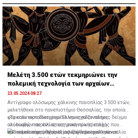
Μελέτη 3.500 ετών τεκμηριώνει την
πολεμική τεχνολογία των αρχαίων
Ελλήνων
23.05.2024 08:27
Αντίγραφο ολόσωμης χάλκινης πανοπλίας 3.500 ετών,
μελετήθηκε στο πανεπιστήμιο Θεσσαλίας, την οποίαν
φόρεσαν εκπαιδευμένοι Έλληνες πεζοναύτες
«Το καλύτερα διατηρημένο και σχεδόν πλήρες δείγμα
ακολουθώντας ένα απαιτητικό πρωτόκολλο
ολόσωμης πανοπλίας της μυκηναϊκής εποχής που
προσομοίωσης μάχης. Η μελέτη δημοσιεύθηκε
αποτελείται από πλάκες σφυρήλατου χαλκού και