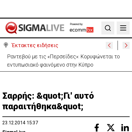
Powered by:
Search
Έκτακτες ειδήσεις
Κολομβία: Σε κατάσταση «εθνικής καταστροφής»
μετά τον σεισμό-111 νεκροί
Σαρρής: &quot;Γι' αυτό
παραιτήθηκα&quot;
23.12.2014 15:37