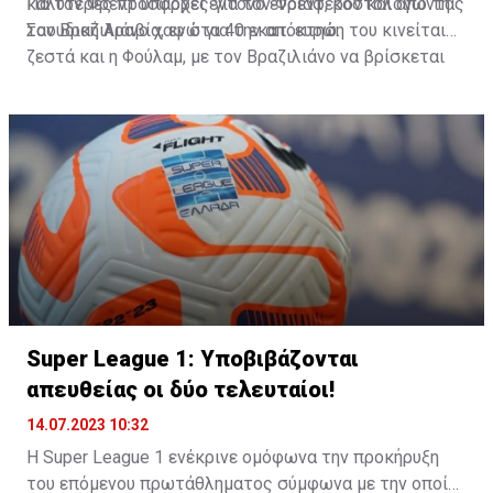
καλύτερες προσφορές για τον Φρεντ, κοστολογώντας
Για τον Φρεντ υπάρχει έντονο ενδιαφέρον και από τη
τον Βραζιλιάνο χαφ στα 40 εκατ. ευρώ.
Σαουδική Αραβία, ενώ για την απόκτηση του κινείται
ζεστά και η Φούλαμ, με τον Βραζιλιάνο να βρίσκεται
στην πόρτα της εξόδου από το «Ολντ Τράφορντ».
Super League 1: Yποβιβάζονται
απευθείας οι δύο τελευταίοι!
14.07.2023 10:32
Η Super League 1 ενέκρινε ομόφωνα την προκήρυξη
του επόμενου πρωτάθληματος σύμφωνα με την οποία