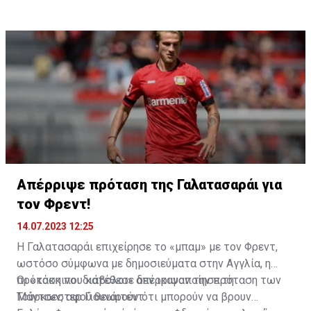
του έναν ποδοσφαιριστή που έχει αγωνιστεί σε
μεγάλα πρωταθλήματα και έχει παραστάσεις το
υψηλότερο επίπεδο.
Απέρριψε πρόταση της Γαλατασαράι για
τον Φρεντ!
14.07.2023 12:25
Η Γαλατασαράι επιχείρησε το «μπαμ» με τον Φρεντ,
ωστόσο σύμφωνα με δημοσιεύματα στην Αγγλία, η
πρόταση που κατέθεσε δεν ικανοποίησε τη
Οι «κόκκινοι διάβολοι» απέρριψαν την πρόταση των
Μάντσεστερ Γιουνάιτεντ.
Τούρκων, αφού θεωρούν ότι μπορούν να βρουν