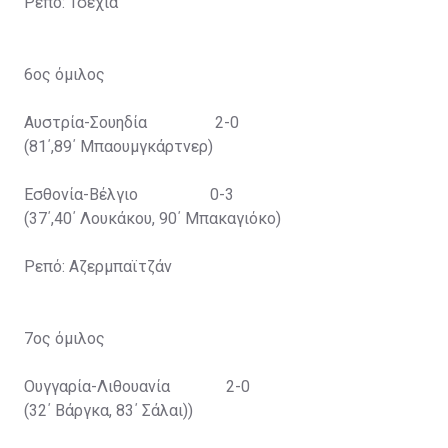
Ρεπό: Τσεχία
6ος όμιλος
Αυστρία-Σουηδία 2-0
(81΄,89΄ Μπαουμγκάρτνερ)
Εσθονία-Βέλγιο 0-3
(37΄,40΄ Λουκάκου, 90΄ Μπακαγιόκο)
Ρεπό: Αζερμπαϊτζάν
7ος όμιλος
Ουγγαρία-Λιθουανία 2-0
(32΄ Βάργκα, 83΄ Σάλαι))