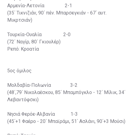
Αρμενία-Λετονία 2-1
(35΄ Τικνιζιάν, 90΄ πέν. Μπαρσεγκιάν - 67΄ αυτ.
Μικρτσιάν)
Τουρκία-Ουαλία 2-0
(72΄ Ναγίρ, 80΄ Γκιουλέρ)
Ρεπό: Κροατία
5ος όμιλος
Μολδαβία-Πολωνία 3-2
(48΄,79΄ Νικολαέσκου, 85΄ Μπαμπόγκλο - 12΄ Μίλικ, 34΄
Λεβαντόφσκι)
Νησιά Φερόε-Αλβανία 1-3
(45΄+1 Φαέρο - 20΄ Μπαϊράμι, 51΄ Ασλάνι, 90΄+3 Μούσι)