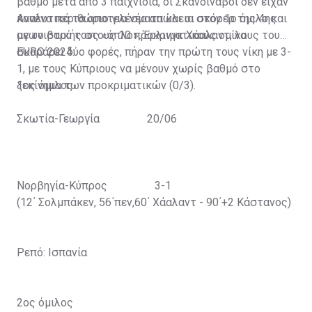
βαθμό μετά από 3 παιχνίδια, οι Σκανδιναβοί δεν είχαν
κανένα περιθώριο για νέα απώλεια στον 1ο όμιλο και
Αναλυτικά τα αποτελέσματα και οι σκόρερ της 4ης
με το βαρύ τους «όπλο», Έρλινγκ Χάαλαντ, να
αγωνιστικής στους 10 προκριματικούς ομίλους του
σκοράρει δύο φορές, πήραν την πρώτη τους νίκη με 3-
EURO 2024:
1, με τους Κύπριους να μένουν χωρίς βαθμό στο
ξεκίνημα των προκριματικών (0/3).
1ος όμιλος
Σκωτία-Γεωργία 20/06
Νορβηγία-Κύπρος 3-1
(12΄ Σολμπάκεν, 56΄πεν,60΄ Χάαλαντ - 90΄+2 Κάστανος)
Ρεπό: Ισπανία
2ος όμιλος