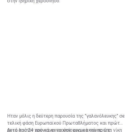
στην Ιβηρική χερσόνησο:
Ηταν μόλις η δεύτερη παρουσία της "γαλανόλευκης" σε
τελική φάση Ευρωπαϊκού Πρωταθλήματος και πρώτη
μετά από 24 χρόνια, αγνοούσε φυσικά την πρώτη νίκη
Aυτό λοιπόν που κάνει το επίτευγμα εκείνης της