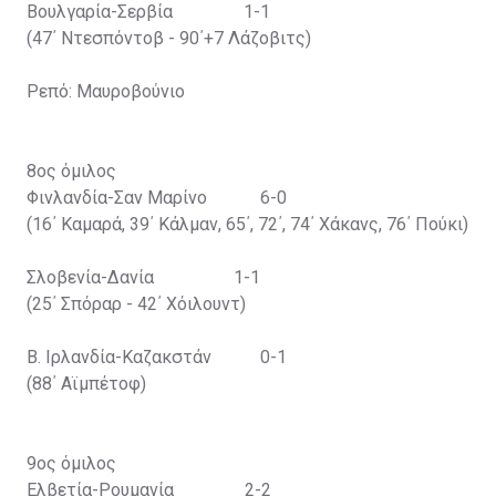
Βουλγαρία-Σερβία 1-1
(47΄ Ντεσπόντοβ - 90΄+7 Λάζοβιτς)
Ρεπό: Μαυροβούνιο
8ος όμιλος
Φινλανδία-Σαν Μαρίνο 6-0
(16΄ Καμαρά, 39΄ Κάλμαν, 65΄, 72΄, 74΄ Χάκανς, 76΄ Πούκι)
Σλοβενία-Δανία 1-1
(25΄ Σπόραρ - 42΄ Χόιλουντ)
Β. Ιρλανδία-Καζακστάν 0-1
(88΄ Αϊμπέτοφ)
9ος όμιλος
Ελβετία-Ρουμανία 2-2