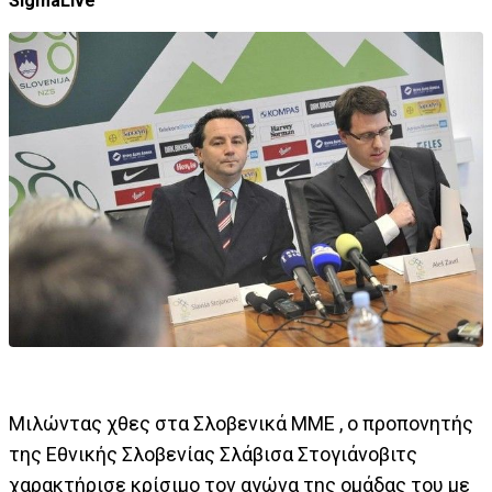
SigmaLive
Μιλώντας χθες στα Σλοβενικά ΜΜΕ , ο προπονητής
της Εθνικής Σλοβενίας Σλάβισα Στογιάνοβιτς
χαρακτήρισε κρίσιμο τον αγώνα της ομάδας του με