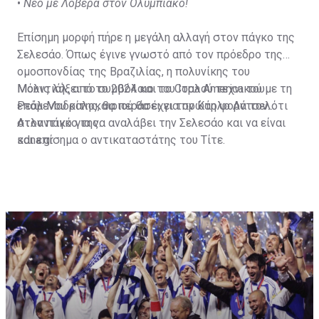
•
Νέο με Λοβέρα στον Ολυμπιακό!
Επίσημη μορφή πήρε η μεγάλη αλλαγή στον πάγκο της
Σελεσάο. Όπως έγινε γνωστό από τον πρόεδρο της
ομοσπονδίας της Βραζιλίας, η πολυνίκης του
Μουντιάλ, από το 2024 και το Copa America του
Μόλις λήξει το συμβόλαιο του Ιταλού τεχνικού με τη
επόμενου καλοκαιριού θα έχει τον Κάρλο Αντσελότι
Ρεάλ Μαδρίτης, θα περάσει για πρώτη φορά τον
στον πάγκο της.
Ατλαντικό για να αναλάβει την Σελεσάο και να είναι
και επίσημα ο αντικαταστάτης του Τίτε.
sdna.gr