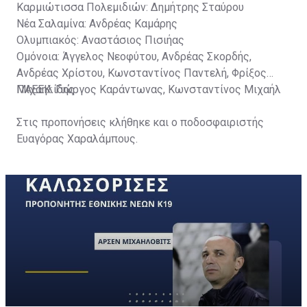
Καρμιώτισσα Πολεμιδιών: Δημήτρης Σταύρου
Νέα Σαλαμίνα: Ανδρέας Καμάρης
Ολυμπιακός: Αναστάσιος Πισιήας
Ομόνοια: Άγγελος Νεοφύτου, Ανδρέας Σκορδής,
Ανδρέας Χρίστου, Κωνσταντίνος Παντελή, Φρίξος
Μιχαηλίδης
ΠΑΕΕΚ: Γιώργος Καράντωνας, Κωνσταντίνος Μιχαήλ
Στις προπονήσεις κλήθηκε και ο ποδοσφαιριστής
Ευαγόρας Χαραλάμπους.