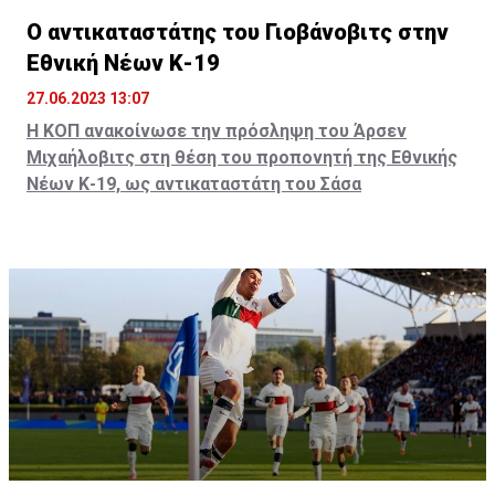
Ο αντικαταστάτης του Γιοβάνοβιτς στην
Εθνική Νέων Κ-19
27.06.2023 13:07
Η ΚΟΠ ανακοίνωσε την πρόσληψη του Άρσεν
Μιχαήλοβιτς στη θέση του προπονητή της Εθνικής
Νέων Κ-19, ως αντικαταστάτη του Σάσα
Γιοβάνοβιτς.
Σούπερ πρόταση: Από την Νάπολι στην Σαουδική
Αραβία;
Απολλωνίστας και ο Tendayi Darikwa - Το συμβόλαιό
του!
Η ενημέρωση:
«Η Κυπριακή Ομοσπονδία Ποδοσφαίρου ανακοινώνει
την πρόσληψη του Άρσεν Μιχαήλοβιτς στη θέση του
προπονητή της Εθνικής Νέων Κ-19.
Ο Άρσεν Μιχαήλοβιτς είναι κάτοχος του
προπονητικού διπλώματος UEFA Pro. Πρωτοήρθε στην