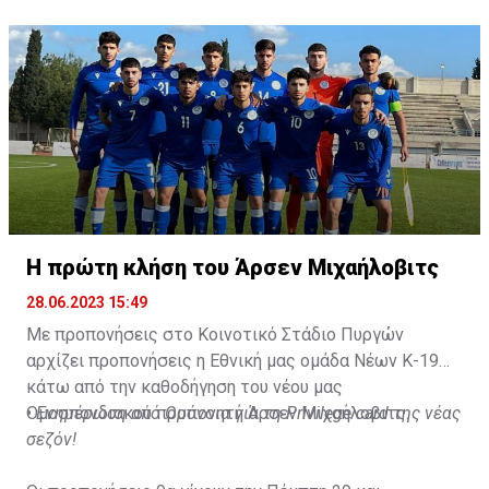
Η πρώτη κλήση του Άρσεν Μιχαήλοβιτς
28.06.2023 15:49
Με προπονήσεις στο Κοινοτικό Στάδιο Πυργών
αρχίζει προπονήσεις η Εθνική μας ομάδα Νέων Κ-19
κάτω από την καθοδήγηση του νέου μας
Ομοσπονδιακού προπονητή Άρσεν Μιχαήλοβιτς.
•
Ενημέρωση από Ομόνοια για τη Privilege card της νέας
σεζόν!