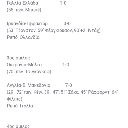
Γαλλία-Ελλάδα 1-0
(55΄ πέν. Μπαπέ)
Ιρλανδία-Γιβραλτάρ 3-0
(53΄ Τζόνστον, 59΄ Φέργκιουσον, 90΄+2΄ Ιντάχ)
Ρεπό: Ολλανδία
3ος όμιλος
Ουκρανία-Μάλτα 1-0
(70΄ πέν. Τσιγκάνκοφ)
Αγγλία-Β. Μακεδονία 7-0
(29΄, 72΄ πέν. Κέιν, 39΄, 47΄, 51΄ Σάκα, 45΄ Ράσφορντ, 64΄
Φίλιπς)
Ρεπό: Ιταλία
4ος όμιλος