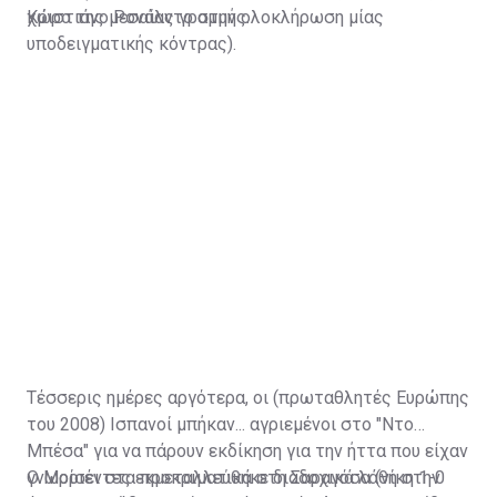
Κριστιάνο Ρονάλντο στην ολοκλήρωση μίας
χώρο της μεσαίας γραμμής.
υποδειγματικής κόντρας).
Τέσσερις ημέρες αργότερα, οι (πρωταθλητές Ευρώπης
του 2008) Ισπανοί μπήκαν... αγριεμένοι στο "Ντο
Μπέσα" για να πάρουν εκδίκηση για την ήττα που είχαν
γνωρίσει στα προκριματικά στη Σαραγόσα (νίκη 1-0
Ο Μοριέντες εκμεταλλεύθηκε διαδοχικά λάθη στην