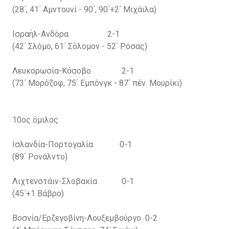
(28΄, 41΄ Αμντουνί - 90΄, 90΄+2΄ Μιχάιλα)
Ισραήλ-Ανδόρα 2-1
(42΄ Σλόμο, 61΄ Σόλομον - 52΄ Ρόσας)
Λευκορωσία-Κόσοβο 2-1
(73΄ Μορόζοφ, 75΄ Εμπόνγκ - 87΄ πέν. Μουρίκι)
10ος όμιλος
Ισλανδία-Πορτογαλία 0-1
(89΄ Ρονάλντο)
Λιχτενστάιν-Σλοβακία 0-1
(45΄+1 Βάβρο)
Βοσνία/Ερζεγοβίνη-Λουξεμβούργο 0-2