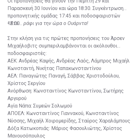
Οι προπονήσεις θα γίνουν την Πέμπτη 29 και
Παρασκευή 30 Ιουνίου και ώρα 18:30. Συγκέντρωση
προπονητικής ομάδας 17:45 και ποδοσφαιριστών
18:00.
•
Στο... ράφι για την ώρα ο Ουάρντα!
Στην κλήση για τις πρώτες προπονήσεις του Άρσεν
Μιχαήλοβιτς συμπεριλαμβάνονται οι ακόλουθοι
ποδοσφαιριστές:
ΑΕΚ: Ανδρέας Καψής, Ανδρέας Λαός, Λάμπρος Μιχαήλ
Κωνσταντή, Νικήτας Παπακωνσταντίνου
ΑΕΛ: Παναγιώτης Παναγή, Σάββας Χριστοδούλου,
Χρίστος Σεργίου
Ανόρθωση: Κωνσταντίνος Κωνσταντίνου, Σωτήρης
Αργυρού
Αγία Νάπα: Συμεών Σολωμού
ΑΠΟΕΛ: Κωνσταντίνος Γιαννακού, Κωνσταντίνος
Νύσσης, Μιχαήλ Χοιρομερίδης, Σταύρος Χαραλάμπους
Δόξα Κατωκοπιάς: Μάριος Φασουλιώτης, Χρίστος
Μανουσόπουλος