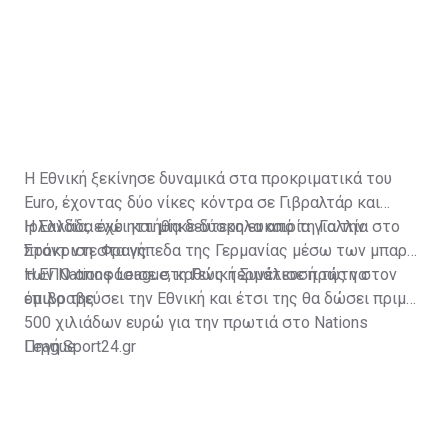
Η Εθνική ξεκίνησε δυναμικά στα προκριματικά του
Euro, έχοντας δύο νίκες κόντρα σε Γιβραλτάρ και
Ιρλανδία, ενώ ηττήθηκε δύσκολα από τη Γαλλία στο
Η Ελλάδα έχει και μία δεύτερη ευκαιρία για την
Σταντ ντε Φρανς.
πρόκριση στα γήπεδα της Γερμανίας μέσω των μπαράζ
των Nations League, καθώς τερμάτισε πρώτη στον
Η ΕΠΟ αποφάσισε στη Γενική Συνέλευσή της να
όμιλο της.
επιβραβεύσει την Εθνική και έτσι της θα δώσει πριμ
500 χιλιάδων ευρώ για την πρωτιά στο Nations
League.
Πηγή:Sport24.gr