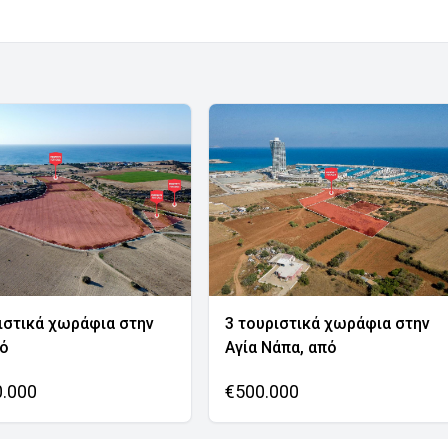
ιστικά χωράφια στην
3 τουριστικά χωράφια στην
νό
Αγία Νάπα, από
0.000
€500.000