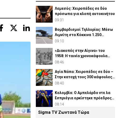
Λεμεσός: Χειροπέδες σε δύο
πρόσωπα για κλοπή αυτοκινήτου
09:31
Βομβαρδισμοί Τηλλυρίας: Μέσω
Λιμνίτη στα Κόκκινα 1.250
Τουρκοκύπριοι
09:10
«Διακοπές στην Αίγινα» του
1958: Η ταινία χρονοκάψουλα
μιας Ελλάδας που χάθηκε
08:46
Αγία Νάπα: Χειροπέδες σε δύο –
Στην κατοχή τους 300 κάψουλες
«laughing gas»
08:40
Κολομβία: Ο Αμπελάρδο ντε λα
Εσπριέγια ορκίστηκε πρόεδρος
της χώρας
08:14
Sigma TV Ζωντανά Τώρα
Τηλλυρία: 62 χρόνια από τους