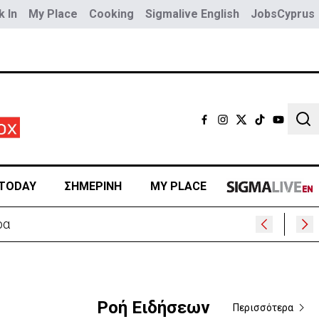
 In
My Place
Cooking
Sigmalive English
JobsCyprus
Sear
TODAY
ΣΗΜΕΡΙΝΗ
MY PLACE
ρα
Ροή Ειδήσεων
Περισσότερα