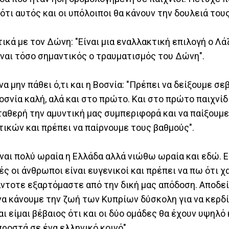
ότι αυτός και οι υπόλοιποι θα κάνουν την δουλειά του
ικά με τον Δώνη: "Είναι μια εναλλακτική επιλογή ο Λάζ
ναι τόσο σημαντικός ο τραυματισμός του Δώνη".
να μην πάθει ό,τι και η Βοσνία: "Πρέπει να δείξουμε σ
οσνία καλή, αλά και στο πρώτο. Και στο πρώτο παιχνίδ
αθερή την αμυντική μας συμπεριφορά και να παίξουμε
τικών και πρέπει να παίρνουμε τους βαθμούς".
ίναι πολύ ωραία η Ελλάδα αλλά νιώθω ωραία και εδώ. Ε
ς οι άνθρωποι είναι ευγενικοί και πρέπει να πω ότι χ
άντοτε εξαρτόμαστε από την δική μας απόδοση. Αποδεί
να κάνουμε την ζωή των Κυπρίων δύσκολη για να κερδί
 είμαι βέβαιος ότι και οι δύο ομάδες θα έχουν υψηλό 
προστά σε ένα ελληνικό κοινό".