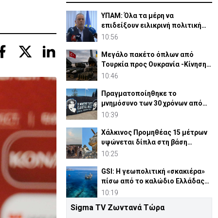
ΥΠΑΜ: Όλα τα μέρη να
επιδείξουν ειλικρινή πολιτική
βούληση στο Κυπριακό
10:56
Μεγάλο πακέτο όπλων από
Τουρκία προς Ουκρανία -Κίνηση
με μήνυμα προς Μόσχα;
10:46
Πραγματοποίηθηκε το
μνημόσυνο των 30 χρόνων από
τις θυσίες Ισαάκ-Σολωμού (pic)
10:39
Χάλκινος Προμηθέας 15 μέτρων
υψώνεται δίπλα στη βάση
SpaceX του Έλον Μασκ
10:25
GSI: Η γεωπολιτική «σκακιέρα»
πίσω από το καλώδιο Ελλάδας–
Κύπρου–Ισραήλ
10:19
Sigma TV Ζωντανά Τώρα
ΚΕ: Σαφής προοπτική