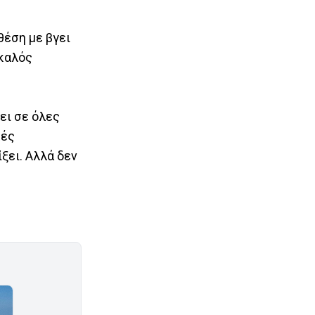
θέση με βγει
 καλός
ει σε όλες
κές
ξει. Αλλά δεν