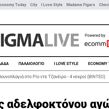
conomy Today
City
I Love Style
Madame Figaro
Check
Powered by:
ΛΑΔΑ
ΠΑΛΑΙΟΛΟΓΙΟ
I LOVE STYLE
ECONOMY 
ουνοπλαγιά στο Ρίο ντε Τζανέιρο - 4 νεκροί (BINTEO)
ος αδελφοκτόνου αγ