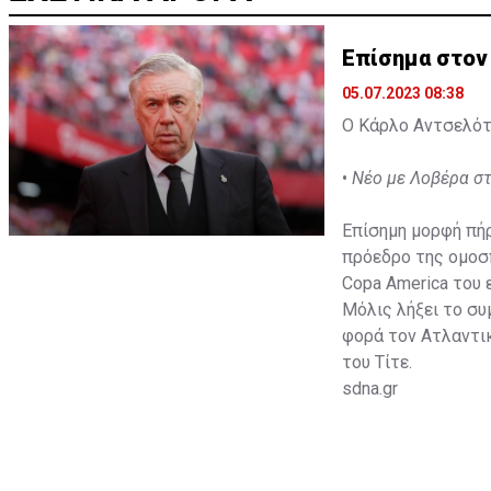
Επίσημα στον 
05.07.2023 08:38
Ο Κάρλο Αντσελότι
•
Νέο με Λοβέρα σ
Επίσημη μορφή πήρ
πρόεδρο της ομοσπ
Copa America του 
Μόλις λήξει το συ
φορά τον Ατλαντικ
του Τίτε.
sdna.gr