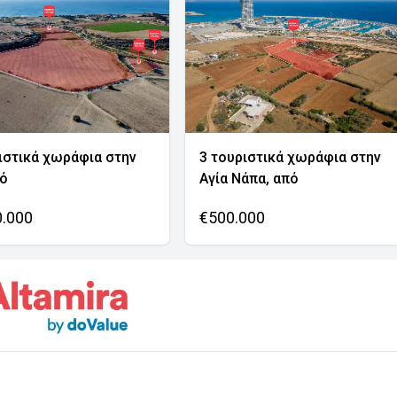
ιστικά χωράφια στην
3 τουριστικά χωράφια στην
νό
Αγία Νάπα, από
0.000
€500.000