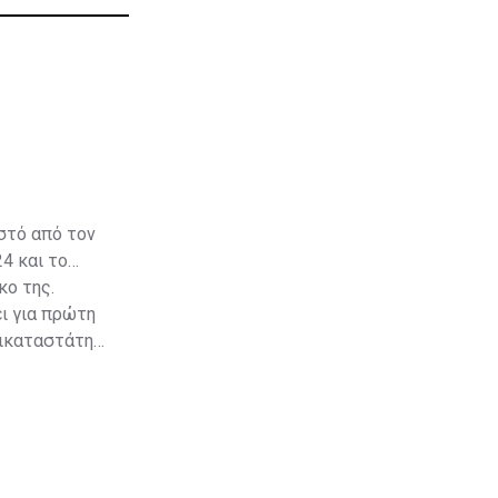
στό από τον
4 και το
κο της.
ει για πρώτη
ντικαταστάτης