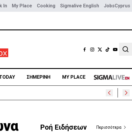
 In
My Place
Cooking
Sigmalive English
JobsCyprus
Sear
TODAY
ΣΗΜΕΡΙΝΗ
MY PLACE
ώνα
Ροή Ειδήσεων
Περισσότερα