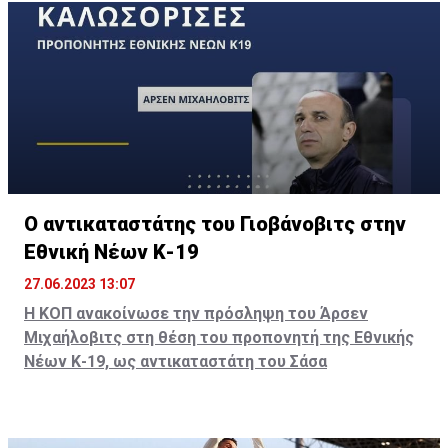
Ο αντικαταστάτης του Γιοβάνοβιτς στην
Εθνική Νέων Κ-19
27.06.2023 13:07
Η ΚΟΠ ανακοίνωσε την πρόσληψη του Άρσεν
Μιχαήλοβιτς στη θέση του προπονητή της Εθνικής
Νέων Κ-19, ως αντικαταστάτη του Σάσα
Γιοβάνοβιτς.
Σούπερ πρόταση: Από την Νάπολι στην Σαουδική
Αραβία;