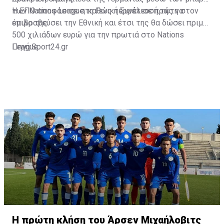
των Nations League, καθώς τερμάτισε πρώτη στον
Η ΕΠΟ αποφάσισε στη Γενική Συνέλευσή της να
όμιλο της.
επιβραβεύσει την Εθνική και έτσι της θα δώσει πριμ
500 χιλιάδων ευρώ για την πρωτιά στο Nations
League.
Πηγή:Sport24.gr
Η πρώτη κλήση του Άρσεν Μιχαήλοβιτς