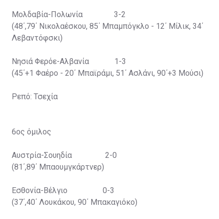
Μολδαβία-Πολωνία 3-2
(48΄,79΄ Νικολαέσκου, 85΄ Μπαμπόγκλο - 12΄ Μίλικ, 34΄
Λεβαντόφσκι)
Νησιά Φερόε-Αλβανία 1-3
(45΄+1 Φαέρο - 20΄ Μπαϊράμι, 51΄ Ασλάνι, 90΄+3 Μούσι)
Ρεπό: Τσεχία
6ος όμιλος
Αυστρία-Σουηδία 2-0
(81΄,89΄ Μπαουμγκάρτνερ)
Εσθονία-Βέλγιο 0-3
(37΄,40΄ Λουκάκου, 90΄ Μπακαγιόκο)