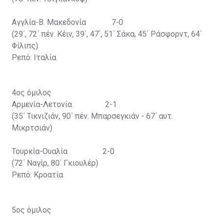
Αγγλία-Β. Μακεδονία 7-0
(29΄, 72΄ πέν. Κέιν, 39΄, 47΄, 51΄ Σάκα, 45΄ Ράσφορντ, 64΄
Φίλιπς)
Ρεπό: Ιταλία
4ος όμιλος
Αρμενία-Λετονία 2-1
(35΄ Τικνιζιάν, 90΄ πέν. Μπαρσεγκιάν - 67΄ αυτ.
Μικρτσιάν)
Τουρκία-Ουαλία 2-0
(72΄ Ναγίρ, 80΄ Γκιουλέρ)
Ρεπό: Κροατία
5ος όμιλος