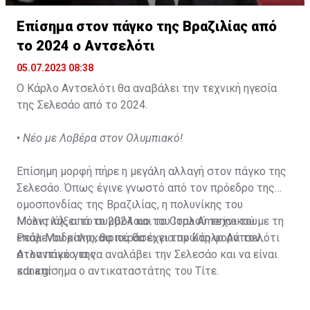
Επίσημα στον πάγκο της Βραζιλίας από
το 2024 ο Αντσελότι
05.07.2023 08:38
Ο Κάρλο Αντσελότι θα αναβάλει την τεχνική ηγεσία
της Σελεσάο από το 2024.
•
Νέο με Λοβέρα στον Ολυμπιακό!
Επίσημη μορφή πήρε η μεγάλη αλλαγή στον πάγκο της
Σελεσάο. Όπως έγινε γνωστό από τον πρόεδρο της
ομοσπονδίας της Βραζιλίας, η πολυνίκης του
Μουντιάλ, από το 2024 και το Copa America του
Μόλις λήξει το συμβόλαιο του Ιταλού τεχνικού με τη
επόμενου καλοκαιριού θα έχει τον Κάρλο Αντσελότι
Ρεάλ Μαδρίτης, θα περάσει για πρώτη φορά τον
στον πάγκο της.
Ατλαντικό για να αναλάβει την Σελεσάο και να είναι
και επίσημα ο αντικαταστάτης του Τίτε.
sdna.gr