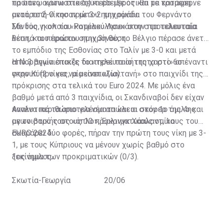
πρώτες αγωνιστικές) κι έδειξε ότι θα τα κατάφερνε
τα πάνω κάτω στο δεύτερο μέρος και με τρομερή
μετά το 2-0 του πρώτου ημιχρόνου.
ανατροπή νίκησαν με 3-2 την ομάδα του Φερνάντο
Σάντος, η οποία «κατρακύλησε» στην προτελευταία
Με δύο γκολ του Ρομέλου Λουκάκου στα τελευταία
θέση, και πέρασαν στην 3η θέση.
λεπτά του πρώτου ημιχρόνου, το Βέλγιο πέρασε άνετα
το εμπόδιο της Εσθονίας στο Ταλίν με 3-0 και μετά
από 3 αγωνιστικές διατηρεί το αήττητο στο 6ο
Η Νορβηγία έπαιζε το «τελευταίο της χαρτί» απέναντι
γκρουπ (2 νίκες, μία ισοπαλία).
στην Κύπρο για να μείνει «ζωντανή» στο παιχνίδι της
πρόκρισης στα τελικά του Euro 2024. Με μόλις ένα
βαθμό μετά από 3 παιχνίδια, οι Σκανδιναβοί δεν είχαν
κανένα περιθώριο για νέα απώλεια στον 1ο όμιλο και
Αναλυτικά τα αποτελέσματα και οι σκόρερ της 4ης
με το βαρύ τους «όπλο», Έρλινγκ Χάαλαντ, να
αγωνιστικής στους 10 προκριματικούς ομίλους του
σκοράρει δύο φορές, πήραν την πρώτη τους νίκη με 3-
EURO 2024:
1, με τους Κύπριους να μένουν χωρίς βαθμό στο
ξεκίνημα των προκριματικών (0/3).
1ος όμιλος
Σκωτία-Γεωργία 20/06