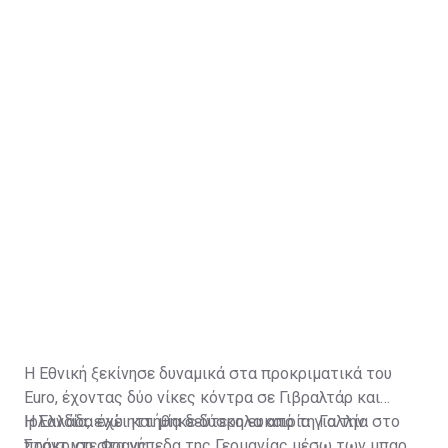
Η Εθνική ξεκίνησε δυναμικά στα προκριματικά του
Euro, έχοντας δύο νίκες κόντρα σε Γιβραλτάρ και
Ιρλανδία, ενώ ηττήθηκε δύσκολα από τη Γαλλία στο
Η Ελλάδα έχει και μία δεύτερη ευκαιρία για την
Σταντ ντε Φρανς.
πρόκριση στα γήπεδα της Γερμανίας μέσω των μπαράζ