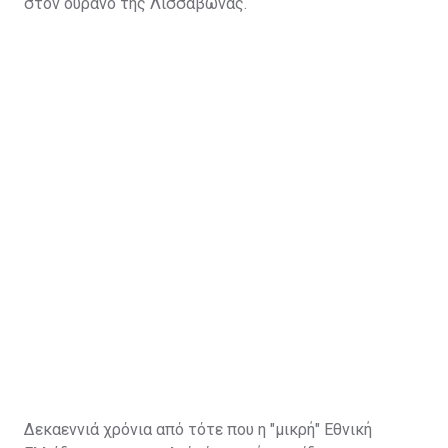
στον ουρανό της Λισσαβώνας.
Δεκαεννιά χρόνια από τότε που η "μικρή"
Εθνική