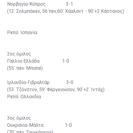
Νορβηγία-Κύπρος 3-1
(12΄ Σολμπάκεν, 56΄πεν,60΄ Χάαλαντ - 90΄+2 Κάστανος)
Ρεπό: Ισπανία
2ος όμιλος
Γαλλία-Ελλάδα 1-0
(55΄ πέν. Μπαπέ)
Ιρλανδία-Γιβραλτάρ 3-0
(53΄ Τζόνστον, 59΄ Φέργκιουσον, 90΄+2΄ Ιντάχ)
Ρεπό: Ολλανδία
3ος όμιλος
Ουκρανία-Μάλτα 1-0
(70΄ πέν. Τσιγκάνκοφ)