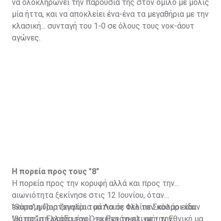
να ολοκληρώνει την παρουσία της στον όμιλο με μόλις
μία ήττα, και να αποκλείει ένα-ένα τα μεγαθήρια με την
κλασική... συνταγή του 1-0 σε όλους τους νοκ-άουτ
αγώνες.
Η πορεία προς τους "8"
Η πορεία προς την κορυφή αλλά και προς την...
αιωνιότητα ξεκίνησε στις 12 Ιουνίου, όταν
εκατομμύρια ζευγάρια μάτια σε όλο τον κόσμο είδαν
"Θύμα" η Πορτογαλία του Λουίς Φελίπε Σκολάρι και
για πρώτη φορά μέχρι -εκείνη τη στιγμή- την
"θύτης" η Ελλάδα του Ότο Ρεχάγκελ, με την Εθνική μας