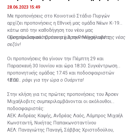
28.06.2023 15:49
Με προπονήσεις στο Κοινοτικό Στάδιο Πυργών
αρχίζει προπονήσεις η Εθνική μας ομάδα Νέων Κ-19
κάτω από την καθοδήγηση του νέου μας
Ομοσπονδιακού προπονητή Άρσεν Μιχαήλοβιτς.
•
Ενημέρωση από Ομόνοια για τη Privilege card της νέας
σεζόν!
Οι προπονήσεις θα γίνουν την Πέμπτη 29 και
Παρασκευή 30 Ιουνίου και ώρα 18:30. Συγκέντρωση
προπονητικής ομάδας 17:45 και ποδοσφαιριστών
18:00.
•
Στο... ράφι για την ώρα ο Ουάρντα!
Στην κλήση για τις πρώτες προπονήσεις του Άρσεν
Μιχαήλοβιτς συμπεριλαμβάνονται οι ακόλουθοι
ποδοσφαιριστές:
ΑΕΚ: Ανδρέας Καψής, Ανδρέας Λαός, Λάμπρος Μιχαήλ
Κωνσταντή, Νικήτας Παπακωνσταντίνου
ΑΕΛ: Παναγιώτης Παναγή, Σάββας Χριστοδούλου,