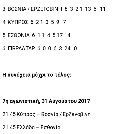
3. ΒΟΣΝΙΑ / ΕΡΖΕΓΟΒΙΝΗ
6
3
2
1
13
5
11
4. ΚΥΠΡΟΣ
6
2
1
3
5
9
7
5. ΕΣΘΟΝΙΑ
6
1
1
4
5
17
4
6. ΓΙΒΡΑΛΤΑΡ
6
0
0
6
3
24
0
Η συνέχεια μέχρι το τέλος:
7η αγωνιστική, 31 Αυγούστου 2017
21:45 Κύπρος – Βοσνία / Ερζεγοβίνη
21:45 Ελλάδα – Εσθονία