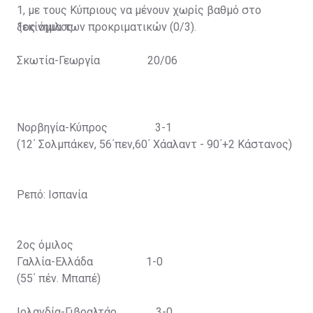
1, με τους Κύπριους να μένουν χωρίς βαθμό στο
ξεκίνημα των προκριματικών (0/3).
1ος όμιλος
Σκωτία-Γεωργία 20/06
Νορβηγία-Κύπρος 3-1
(12΄ Σολμπάκεν, 56΄πεν,60΄ Χάαλαντ - 90΄+2 Κάστανος)
Ρεπό: Ισπανία
2ος όμιλος
Γαλλία-Ελλάδα 1-0
(55΄ πέν. Μπαπέ)
Ιρλανδία-Γιβραλτάρ 3-0