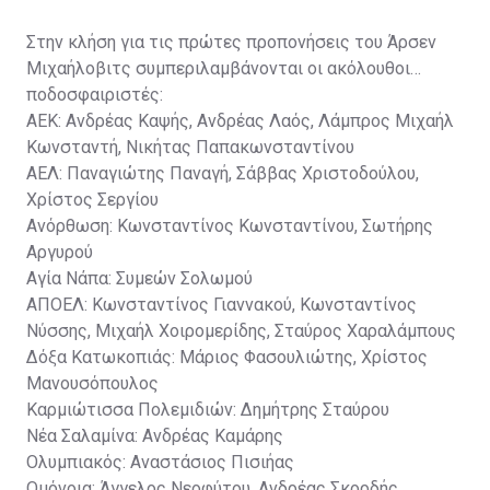
Στην κλήση για τις πρώτες προπονήσεις του Άρσεν
Μιχαήλοβιτς συμπεριλαμβάνονται οι ακόλουθοι
ποδοσφαιριστές:
ΑΕΚ: Ανδρέας Καψής, Ανδρέας Λαός, Λάμπρος Μιχαήλ
Κωνσταντή, Νικήτας Παπακωνσταντίνου
ΑΕΛ: Παναγιώτης Παναγή, Σάββας Χριστοδούλου,
Χρίστος Σεργίου
Ανόρθωση: Κωνσταντίνος Κωνσταντίνου, Σωτήρης
Αργυρού
Αγία Νάπα: Συμεών Σολωμού
ΑΠΟΕΛ: Κωνσταντίνος Γιαννακού, Κωνσταντίνος
Νύσσης, Μιχαήλ Χοιρομερίδης, Σταύρος Χαραλάμπους
Δόξα Κατωκοπιάς: Μάριος Φασουλιώτης, Χρίστος
Μανουσόπουλος
Καρμιώτισσα Πολεμιδιών: Δημήτρης Σταύρου
Νέα Σαλαμίνα: Ανδρέας Καμάρης
Ολυμπιακός: Αναστάσιος Πισιήας
Ομόνοια: Άγγελος Νεοφύτου, Ανδρέας Σκορδής,