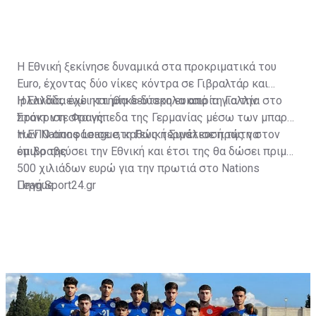
Η Εθνική ξεκίνησε δυναμικά στα προκριματικά του
Euro, έχοντας δύο νίκες κόντρα σε Γιβραλτάρ και
Ιρλανδία, ενώ ηττήθηκε δύσκολα από τη Γαλλία στο
Η Ελλάδα έχει και μία δεύτερη ευκαιρία για την
Σταντ ντε Φρανς.
πρόκριση στα γήπεδα της Γερμανίας μέσω των μπαράζ
των Nations League, καθώς τερμάτισε πρώτη στον
Η ΕΠΟ αποφάσισε στη Γενική Συνέλευσή της να
όμιλο της.
επιβραβεύσει την Εθνική και έτσι της θα δώσει πριμ
500 χιλιάδων ευρώ για την πρωτιά στο Nations
League.
Πηγή:Sport24.gr