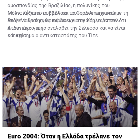
ομοσπονδίας της Βραζιλίας, η πολυνίκης του
Μουντιάλ, από το 2024 και το Copa America του
Μόλις λήξει το συμβόλαιο του Ιταλού τεχνικού με τη
επόμενου καλοκαιριού θα έχει τον Κάρλο Αντσελότι
Ρεάλ Μαδρίτης, θα περάσει για πρώτη φορά τον
στον πάγκο της.
Ατλαντικό για να αναλάβει την Σελεσάο και να είναι
και επίσημα ο αντικαταστάτης του Τίτε.
sdna.gr
Euro 2004: Όταν η Ελλάδα τρέλανε τον