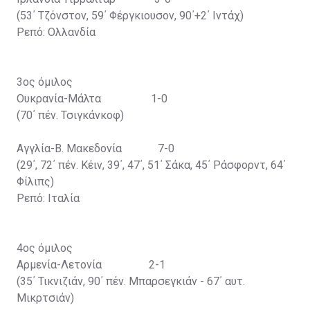
(53΄ Τζόνστον, 59΄ Φέργκιουσον, 90΄+2΄ Ιντάχ)
Ρεπό: Ολλανδία
3ος όμιλος
Ουκρανία-Μάλτα 1-0
(70΄ πέν. Τσιγκάνκοφ)
Αγγλία-Β. Μακεδονία 7-0
(29΄, 72΄ πέν. Κέιν, 39΄, 47΄, 51΄ Σάκα, 45΄ Ράσφορντ, 64΄
Φίλιπς)
Ρεπό: Ιταλία
4ος όμιλος
Αρμενία-Λετονία 2-1
(35΄ Τικνιζιάν, 90΄ πέν. Μπαρσεγκιάν - 67΄ αυτ.
Μικρτσιάν)