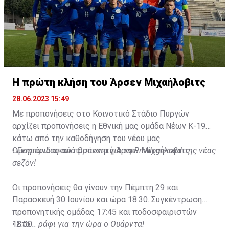
Η πρώτη κλήση του Άρσεν Μιχαήλοβιτς
28.06.2023 15:49
Με προπονήσεις στο Κοινοτικό Στάδιο Πυργών
αρχίζει προπονήσεις η Εθνική μας ομάδα Νέων Κ-19
κάτω από την καθοδήγηση του νέου μας
Ομοσπονδιακού προπονητή Άρσεν Μιχαήλοβιτς.
•
Ενημέρωση από Ομόνοια για τη Privilege card της νέας
σεζόν!
Οι προπονήσεις θα γίνουν την Πέμπτη 29 και
Παρασκευή 30 Ιουνίου και ώρα 18:30. Συγκέντρωση
προπονητικής ομάδας 17:45 και ποδοσφαιριστών
18:00.
•
Στο... ράφι για την ώρα ο Ουάρντα!