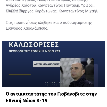
Ανδρέας Χρίστου, Κωνσταντίνος Παντελή, Φρίξος
Μιχαηλίδης
ΠΑΕΕΚ: Γιώργος Καράντωνας, Κωνσταντίνος Μιχαήλ
Στις προπονήσεις κλήθηκε και ο ποδοσφαιριστής
Ευαγόρας Χαραλάμπους.
Ο αντικαταστάτης του Γιοβάνοβιτς στην
Εθνική Νέων Κ-19