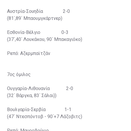
Αυστρία-Σουηδία 2-0
(81΄,89΄ Μπαουμγκάρτνερ)
Εσθονία-Βέλγιο 0-3
(37΄,40΄ Λουκάκου, 90΄ Μπακαγιόκο)
Ρεπό: Αζερμπαϊτζάν
7ος όμιλος
Ουγγαρία-Λιθουανία 2-0
(32΄ Βάργκα, 83΄ Σάλαι))
Βουλγαρία-Σερβία 1-1
(47΄ Ντεσπόντοβ - 90΄+7 Λάζοβιτς)
Ρεπό: Μαυροβούνιο