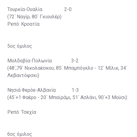
Τουρκία-Ουαλία 2-0
(72΄ Ναγίρ, 80΄ Γκιουλέρ)
Ρεπό: Κροατία
5ος όμιλος
Μολδαβία-Πολωνία 3-2
(48΄,79΄ Νικολαέσκου, 85΄ Μπαμπόγκλο - 12΄ Μίλικ, 34΄
Λεβαντόφσκι)
Νησιά Φερόε-Αλβανία 1-3
(45΄+1 Φαέρο - 20΄ Μπαϊράμι, 51΄ Ασλάνι, 90΄+3 Μούσι)
Ρεπό: Τσεχία
6ος όμιλος