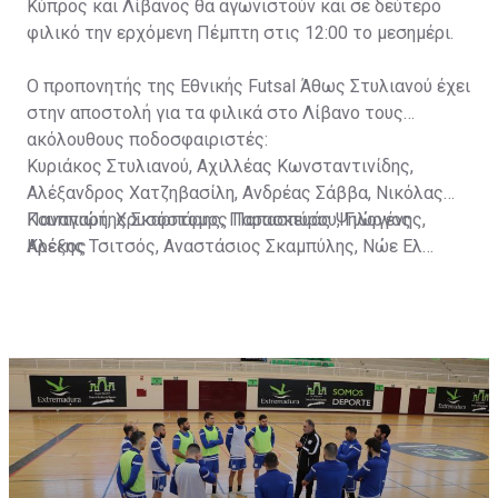
Κύπρος και Λίβανος θα αγωνιστούν και σε δεύτερο
φιλικό την ερχόμενη Πέμπτη στις 12:00 το μεσημέρι.
Ο προπονητής της Εθνικής Futsal Άθως Στυλιανού έχει
στην αποστολή για τα φιλικά στο Λίβανο τους
ακόλουθους ποδοσφαιριστές:
Κυριάκος Στυλιανού, Αχιλλέας Κωνσταντινίδης,
Αλέξανδρος Χατζηβασίλη, Ανδρέας Σάββα, Νικόλας
Κουππαρή, Χρυσόστομος Παπασπύρου, Γιώργος
Παναγιώτης Σκαρπάρης, Παρασκευάς Ψηλογένης,
Κρέκος
Αλέξης Τσιτσός, Αναστάσιος Σκαμπύλης, Νώε Ελ
Κέμπε και Τάχα Ελ Κέμπε.