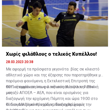
Χωρίς φιλάθλους ο τελικός Κυπέλλου!
28.03.2023 20:38
Με αφορμή τα πρόσφατα γεγονότα βίας σε κλειστό
αθλητικό χώρο και της έξαρσης που παρατηρήθηκε με
παρόμοια φαινόμενα, η Εκτελεστική Επιτροπή της
ΚΟΠ αποφάσισε όπως ο τελικός Κυπέλλου Futsal
Θετική εμφάνιση και φιλική ισοπαλία για την Εθνική
μεταξύ ΑΠΟΕΛ – ΑΕΛ, που είναι ορισμένος για
μας
διεξαγωγή την ερχόμενη Πέμπτη και ώρα 19:00 στο
Κίτιον Αθλητικό Κέντρο, να διεξαχθεί χωρίς
Οι διαγωνιζόμενες ομάδες, θα ενημερώσουν την