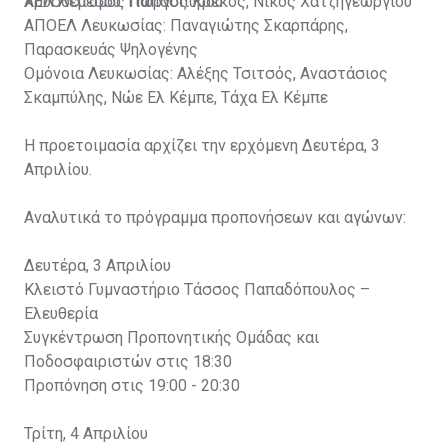
Χρυσόστομος Παπασπύρου
ΑΕΛ Λεμεσού: Γιώργος Κρέκος, Νίκος Χατζηγεωργίου
ΑΠΟΕΛ Λευκωσίας: Παναγιώτης Σκαρπάρης,
Παρασκευάς Ψηλογένης
Ομόνοια Λευκωσίας: Αλέξης Τσιτσός, Αναστάσιος
Σκαμπύλης, Νώε Ελ Κέμπε, Τάχα Ελ Κέμπε
Η προετοιμασία αρχίζει την ερχόμενη Δευτέρα, 3
Απριλίου.
Αναλυτικά το πρόγραμμα προπονήσεων και αγώνων:
Δευτέρα, 3 Απριλίου
Κλειστό Γυμναστήριο Τάσσος Παπαδόπουλος –
Ελευθερία
Συγκέντρωση Προπονητικής Ομάδας και
Ποδοσφαιριστών στις 18:30
Προπόνηση στις 19:00 - 20:30
Τρίτη, 4 Απριλίου