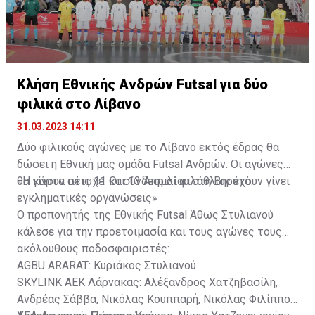
Κλήση Εθνικής Ανδρών Futsal για δύο
φιλικά στο Λίβανο
31.03.2023 14:11
Δύο φιλικούς αγώνες με το Λίβανο εκτός έδρας θα
δώσει η Εθνική μας ομάδα Futsal Ανδρών. Οι αγώνες
θα γίνουν στις 11 και 13 Απριλίου στη Βηρυτό.
«Η κάρτα πέτυχε. Οι σύνδεσμοί φιλάθλων έχουν γίνει
εγκληματικές οργανώσεις»
Ο προπονητής της Εθνικής Futsal Άθως Στυλιανού
κάλεσε για την προετοιμασία και τους αγώνες τους
ακόλουθους ποδοσφαιριστές:
AGBU ARARAT: Κυριάκος Στυλιανού
SKYLINK ΑΕΚ Λάρνακας: Αλέξανδρος Χατζηβασίλη,
Ανδρέας Σάββα, Νικόλας Κουππαρή, Νικόλας Φιλίππου,