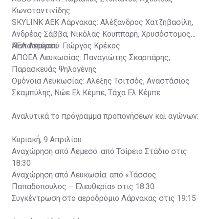
Κωνσταντινίδης
SKYLINK ΑΕΚ Λάρνακας: Αλέξανδρος Χατζηβασίλη,
Ανδρέας Σάββα, Νικόλας Κουππαρή, Χρυσόστομος
Παπασπύρου
ΑΕΛ Λεμεσού: Γιώργος Κρέκος
ΑΠΟΕΛ Λευκωσίας: Παναγιώτης Σκαρπάρης,
Παρασκευάς Ψηλογένης
Ομόνοια Λευκωσίας: Αλέξης Τσιτσός, Αναστάσιος
Σκαμπύλης, Νώε Ελ Κέμπε, Τάχα Ελ Κέμπε
Αναλυτικά το πρόγραμμα προπονήσεων και αγώνων:
Κυριακή, 9 Απριλίου
Αναχώρηση από Λεμεσό: από Τσίρειο Στάδιο στις
18:30
Αναχώρηση από Λευκωσία: από «Τάσσος
Παπαδόπουλος – Ελευθερία» στις 18:30
Συγκέντρωση στο αεροδρόμιο Λάρνακας στις 19:15