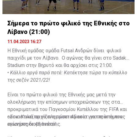
Σήμερα το πρώτο φιλικό της Εθνικής στο
Λίβανο (21:00)
11.04.2023 16:27
Η Εθνική ομάδας ομάδα Futsal Ανδρών δίνει φιλικό
παιχνίδι με τον Λίβανο. Ο αγώνας θα γίνει στο Sadaka
Stadium στην Βηρυτό και θα αρχίσει στις 21:00.
•
Κάλλιο αργά παρά ποτέ: Κατέκτησε τώρα το κύπελλο
της σεζόν 2021/22!
Είναι το πρώτο φιλικό της Εθνικής μας μετά την
ολοκλήρωση την επίσημων υποχρεώσεων της στα
προκριματικά του Παγκοσμίου Κυπέλλου της FIFA και
ουσιαστικά, αρχίζει η προετοιμασία για τις επόμενες
•
Σοκ: Καλείται να πληρώσει 45 εκατ. για παίκτη που
επίσημες διοργανώσεις.
αγωνίστηκε 48 λεπτά!