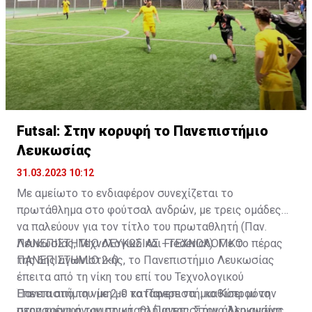
Futsal: Στην κορυφή το Πανεπιστήμιο
Λευκωσίας
31.03.2023 10:12
Με αμείωτο το ενδιαφέρον συνεχίζεται το
πρωτάθλημα στο φούτσαλ ανδρών, με τρεις ομάδες
να παλεύουν για τον τίτλο του πρωταθλητή (Παν.
Λευκωσίας, Τεχνολογικό και Frederick). Με το πέρας
ΠΑΝΕΠΙΣΤΗΜΙΟ ΛΕΥΚΩΣΙΑΣ - ΤΕΧΝΟΛΟΓΙΚΟ
της 6ης αγωνιστικής, το Πανεπιστήμιο Λευκωσίας
ΠΑΝΕΠΙΣΤΗΜΙΟ 2-0
έπειτα από τη νίκη του επί του Τεχνολογικού
Πανεπιστήμιου με 2-0 κατάφερε να… καθίσει μόνο
Έπειτα από τη νίκη με το Πανεπιστήμιο Κύπρου την
στην κορυφή του πρωταθλήματος. Στον άλλο αγώνα
περασμένη αγωνιστική, το Πανεπιστήμιο Λευκωσίας