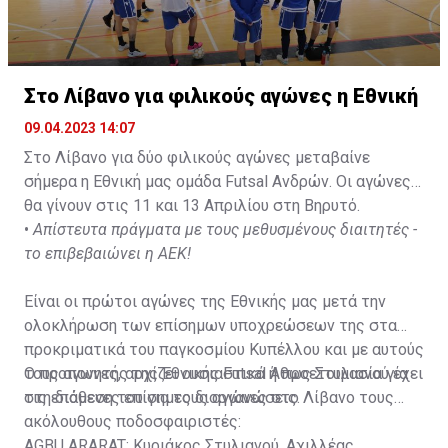
Στο Λίβανο για φιλικούς αγώνες η Εθνική
09.04.2023 14:07
Στο Λίβανο για δύο φιλικούς αγώνες μεταβαίνε
σήμερα η Εθνική μας ομάδα Futsal Ανδρών. Οι αγώνες
θα γίνουν στις 11 και 13 Απριλίου στη Βηρυτό.
•
Απίστευτα πράγματα με τους μεθυσμένους διαιτητές -
το επιβεβαιώνει η ΑΕΚ!
Είναι οι πρώτοι αγώνες της Εθνικής μας μετά την
ολοκλήρωση των επίσημων υποχρεώσεων της στα
προκριματικά του παγκοσμίου Κυπέλλου και με αυτούς
τους αγωνες, αρχίζει ουσιαστικά η προετοιμασία για
Ο προπονητής της Εθνικής Futsal Άθως Στυλιανού έχει
τις επόμενες επίσημες διοργανώσεις.
στη διάθεση του για τους αγώνες στο Λίβανο τους
ακόλουθους ποδοσφαιριστές:
AGBU ARARAT: Κυριάκος Στυλιανού, Αχιλλέας