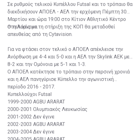
Σε ρυθμούς τελικού Κυπέλλου Futsal και το τρόπαιο θα
διεκδικήσουν ΑΠΟΕΛ - ΑΕΛ την ερχόμενη Πέμπτη 30
Μαρτίου και ώρα 19:00 στο Κίτιον Αθλητικό Κέντρο
στη Λάρνακα.
Ο τελικός με τη στήριξη της ΚΟΠ θα μεταδοθεί
απευθείας από τη Cytavision.
Για να φτάσει στον τελικό ο ΑΠΟΕΛ απέκλεισε την
Ανόρθωση με 4-4 και 5-0 και η ΑΕΛ την Skylink ΑΕΚ με
8-2 και την Ομόνοια με 5-1 και 1-3.
Ο ΑΠΟΕΛ κατέκτησε το τρόπαιο στην περσινή χρονιά
και η ΑΕΛ πανηγύρισε Κύπελλο την αγωνιστική
περίοδο 2016 - 2017.
Κυπελλούχοι Futsal
1999-2000
AGBU ARARAT
2000-2001
Ολυμπιακός Λευκωσίας
2001-2002
Δεν έγινε
2002-2003
AGBU ARARAT
2003-2004
Δεν έγινε
2004-2005
AGBU ARARAT