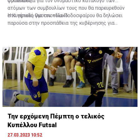
φιλάθλους.
Ομοσπονδία για τον ονομαστικό κατάλογο των
ατόμων των συμβουλίων τους που θα παρευρεθούν
στο γήπεδο για τον τελικό.
Η Κυπριακή Ομοσπονδία Ποδοσφαίρου θα δηλώσει
παρούσα στην προσπάθεια της κυβέρνησης για
αντιμετώπιση της βίας σε αθλητικά γεγονότα.
Την ερχόμενη Πέμπτη ο τελικός
Κυπέλλου Futsal
27.03.2023 10:52