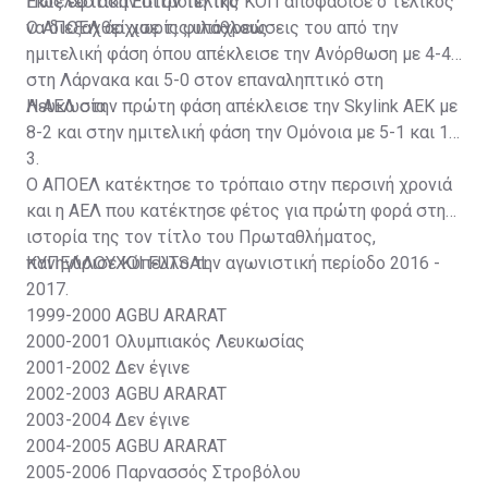
Εκτελεστική Επιτροπή της ΚΟΠ αποφάσισε ο τελικός
Πως έφτασαν στον τελικό
να διεξαχθεί χωρίς φιλάθλους.
Ο ΑΠΟΕΛ άρχισε τις υποχρεώσεις του από την
ημιτελική φάση όπου απέκλεισε την Ανόρθωση με 4-4
στη Λάρνακα και 5-0 στον επαναληπτικό στη
Λευκωσία.
Η ΑΕΛ στην πρώτη φάση απέκλεισε την Skylink ΑΕΚ με
8-2 και στην ημιτελική φάση την Ομόνοια με 5-1 και 1-
3.
Ο ΑΠΟΕΛ κατέκτησε το τρόπαιο στην περσινή χρονιά
και η ΑΕΛ που κατέκτησε φέτος για πρώτη φορά στην
ιστορία της τον τίτλο του Πρωταθλήματος,
πανηγύρισε Κύπελλο την αγωνιστική περίοδο 2016 -
ΚΥΠΕΛΛΟΥΧΟΙ FUTSAL
2017.
1999-2000
AGBU ARARAT
2000-2001
Ολυμπιακός Λευκωσίας
2001-2002
Δεν έγινε
2002-2003
AGBU ARARAT
2003-2004
Δεν έγινε
2004-2005
AGBU ARARAT
2005-2006
Παρνασσός Στροβόλου