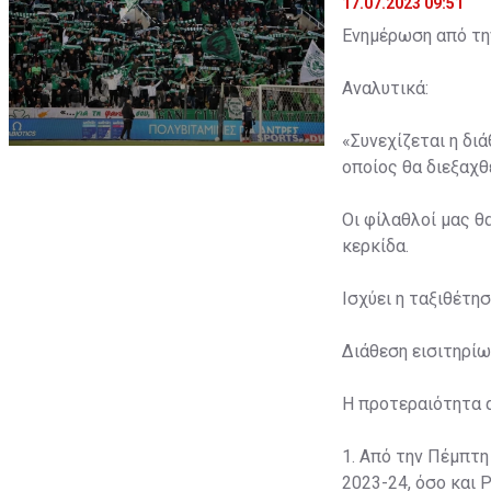
17.07.2023 09:51
Ενημέρωση από την
Αναλυτικά:
«Συνεχίζεται η δι
οποίος θα διεξαχθε
Οι φίλαθλοί μας θ
κερκίδα.
Ισχύει η ταξιθέτη
Διάθεση εισιτηρίω
Η προτεραιότητα 
1. Από την Πέμπτη
2023-24, όσο και P