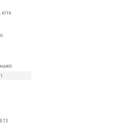
 είτε
ο.
0613