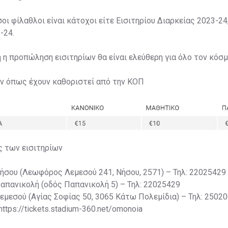
σοι φίλαθλοι είναι κάτοχοι είτε Εισιτηρίου Διαρκείας 2023-24,
-24.
η η προπώληση εισιτηρίων θα είναι ελεύθερη για όλο τον κόσμ
ων όπως έχουν καθοριστεί από την ΚΟΠ
ς των εισιτηρίων
Νήσου (Λεωφόρος Λεμεσού 241, Νήσου, 2571) – Τηλ: 22025429
Παπανικολή (οδός Παπανικολή 5) – Τηλ: 22025429
Λεμεσού (Αγίας Σοφίας 50, 3065 Κάτω Πολεμίδια) – Τηλ: 2502
 https://tickets.stadium-360.net/omonoia