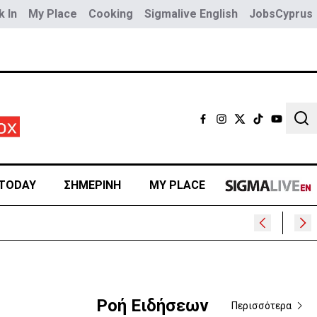
 In
My Place
Cooking
Sigmalive English
JobsCyprus
Sear
TODAY
ΣΗΜΕΡΙΝΗ
MY PLACE
Ροή Ειδήσεων
Περισσότερα