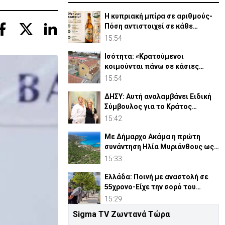
Η κυπριακή μπίρα σε αριθμούς-
Πόση αντιστοιχεί σε κάθε
κάτοικο
15:54
Ισότητα: «Κρατούμενοι
κοιμούνται πάνω σε κάσιες
πατατών - Η κατάσταση ξέφυγε»
15:54
ΔΗΣΥ: Αυτή αναλαμβάνει Ειδική
Σύμβουλος για το Κράτος
Δικαίου
15:42
Με Δήμαρχο Ακάμα η πρώτη
συνάντηση Ηλία Μυριάνθους ως
Επ. Περιβάλλοντος
15:33
Ελλάδα: Ποινή με αναστολή σε
55χρονο-Είχε την σορό του
πατέρα του σε καταψύκτη
15:29
Sigma TV Ζωντανά Τώρα
Αβέβαιη η θαλάσσια σύνδεση