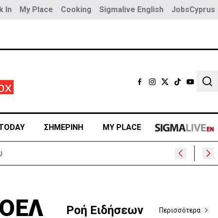
 In
My Place
Cooking
Sigmalive English
JobsCyprus
Sear
TODAY
ΣΗΜΕΡΙΝΗ
MY PLACE
ΠΟΕΛ
Ροή Ειδήσεων
Περισσότερα