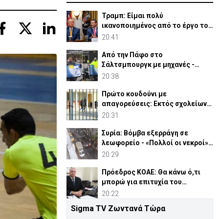
Τραμπ: Είμαι πολύ
ικανοποιημένος από το έργο του
Χέγκσεθ στο Υπ. Άμυνας
20:41
Από την Πάφο στο
Σάλτσμπουργκ με μηχανές -
6.000 χιλιόμετρα για την ομάδα
20:38
τους
Πρώτο κουδούνι με
απαγορεύσεις: Εκτός σχολείων
εμβλήματα κομμάτων και
20:31
ομάδων
Συρία: Βόμβα εξερράγη σε
λεωφορείο - «Πολλοί οι νεκροί»
(ΒΙΝΤΕΟ)
20:29
Πρόεδρος ΚΟΑΕ: Θα κάνω ό,τι
μπορώ για επιτυχία του
Οργανισμού
20:22
Sigma TV Ζωντανά Τώρα
Το παρασκήνιο της τελετής