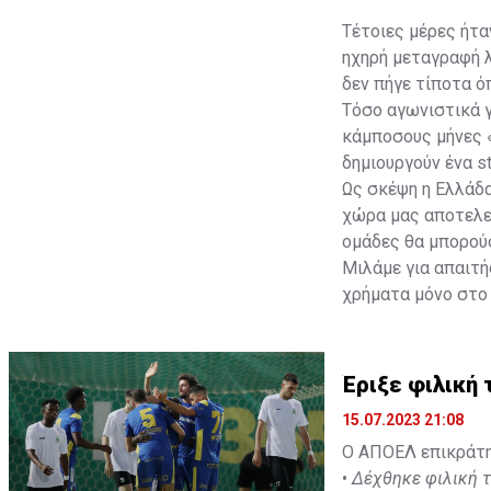
Τέτοιες μέρες ήτα
ηχηρή μεταγραφή λ
δεν πήγε τίποτα ό
Τόσο αγωνιστικά γι
κάμποσους μήνες «
δημιουργούν ένα s
Ως σκέψη η Ελλάδα
χώρα μας αποτελεί
ομάδες θα μπορούσ
Μιλάμε για απαιτή
χρήματα μόνο στο 
κοιτούσαν τώρα τον
οι αριθμοί του ήτ
Έριξε φιλική 
15.07.2023 21:08
Ο ΑΠΟΕΛ επικράτησ
•
Δέχθηκε φιλική 