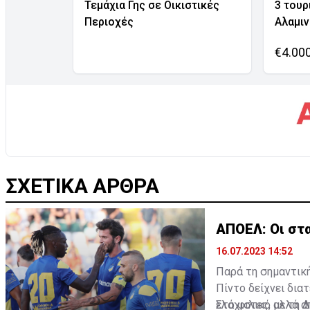
Τεμάχια Γης σε Οικιστικές
3 τουρ
Περιοχές
Αλαμι
€4.00
ΣΧΕΤΙΚΑ ΑΡΘΡΑ
ΑΠΟΕΛ: Οι στα
16.07.2023 14:52
Παρά τη σημαντική
Πίντο δείχνει δια
ελάχιστες, αλλά α
Στο φιλικό με τη Δ