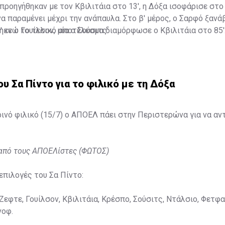
προηγήθηκαν με τον Κβιλιτάια στο 13', η Δόξα ισοφάρισε στο 
 να παραμένει μέχρι την ανάπαυλα. Στο β' μέρος, ο Σαρφό ξαν
 ενώ το τελικό αποτέλεσμα διαμόρφωσε ο Κβιλιτάια στο 85'
κε ο Γουίλσον, μία ο Σούσιτς.
ου Σα Πίντο για το φιλικό με τη Δόξα
ινό φιλικό (15/7) ο ΑΠΟΕΛ πάει στην Περιστερώνα για να αν
 από τους ΑΠΟΕΛίστες (ΦΩΤΟΣ)
επιλογές του Σα Πίντο:
Ζεφτε, Γουίλσον, Κβιλιτάια, Κρέσπο, Σούσιτς, Ντάλσιο, Φετφα
νοφ.