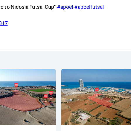
 στο Nicosia Futsal Cup"
#apoel
#apoelfutsal
017