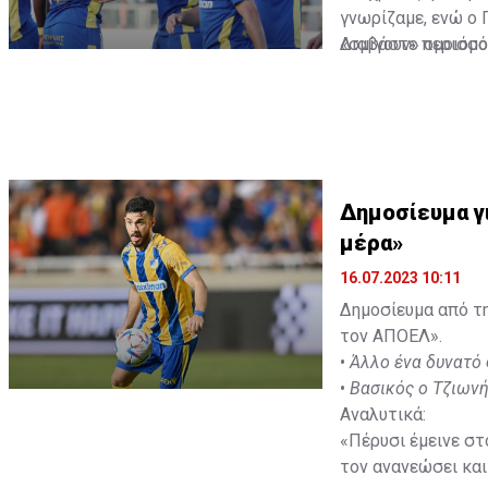
γνωρίζαμε, ενώ ο 
«σμίγουν» ομοιόμο
Διαβάστε περισσ
Δημοσίευμα γι
μέρα»
16.07.2023 10:11
Δημοσίευμα από τη
τον ΑΠΟΕΛ».
•
Άλλο ένα δυνατό 
•
Βασικός ο Τζιωνής
Αναλυτικά:
«Πέρυσι έμεινε στ
τον ανανεώσει και