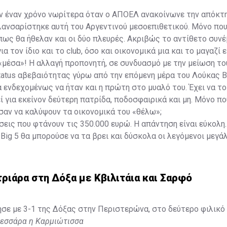
ν έναν χρόνο νωρίτερα όταν ο ΑΠΟΕΛ ανακοίνωνε την απόκτη
ανσαρίστηκε αυτή του Αργεντινού μεσοεπιθετικού. Μόνο που
πως θα ήθελαν και οι δύο πλευρές. Ακριβώς το αντίθετο συνέ
α τον ίδιο και το club, όσο και οικονομικά μια και το μαγαζί ε
μέσα»! Η αλλαγή προπονητή, σε συνδυασμό με την μείωση το
tatus αβεβαιότητας γύρω από την επόμενη μέρα του Λούκας Β
 ενδεχομένως να ήταν και η πρώτη στο μυαλό του. Έχει να το
 για εκείνον δεύτερη πατρίδα, ποδοσφαιρικά και μη. Μόνο π
αν να καλύψουν τα οικονομικά του «θέλω»;
σεις που φτάνουν τις 350.000 ευρώ. Η απάντηση είναι εύκολη.
Big 5 θα μπορούσε να τα βρει και δύσκολα οι λεγόμενοι μεγάλ
 «Βίγια» μετά τη σεζόν που έκανε και σε αυτή την ηλικία. Για
αν 24 ματς σε όλες τις διοργανώσεις και τέσσερις ασίστ.»
τριάρα στη Δόξα με Κβιλιτάια και Σαρφό
ε με 3-1 της Δόξας στην Περιστερώνα, στο δεύτερο φιλικό 
τεσσάρα η Καρμιώτισσα