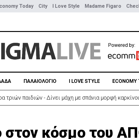
conomy Today
City
I Love Style
Madame Figaro
Check
Powered by:
ΛΑΔΑ
ΠΑΛΑΙΟΛΟΓΙΟ
I LOVE STYLE
ECONOMY 
ύο τραμ - Τουλάχιστον 25 τραυματίες, οι 7 σοβαρά
ο στον κόσμο του Α