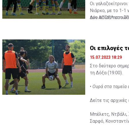
Οι γαλαζοκίτρινοι 
Νιάρκο, με το 1-1
τον ΑΠΟΕΛ στο 51'
Δύο ασίστ πιστώθη
Οι επιλογές τ
15.07.2023 18:29
Στο δεύτερο σημερ
τη Δόξα (19:00).
•
Ουρά στα ταμεία
Δείτε τις αρχικές 
Μπέλετς, Ντβάλι, 
Σαρφό, Κονσταντί