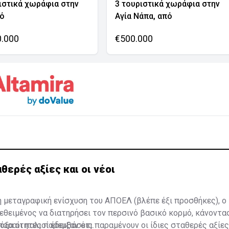
ιστικά χωράφια στην
3 τουριστικά χωράφια στην
νό
Αγία Νάπα, από
0.000
€500.000
θερές αξίες και οι νέοι
 μεταγραφική ενίσχυση του ΑΠΟΕΛ (βλέπε έξι προσθήκες), ο
τεθειμένος να διατηρήσει τον περσινό βασικό κορμό, κάνοντα
παραίτητες παρεμβάσεις.
όξα οι παλιοί έδειξαν ότι παραμένουν οι ίδιες σταθερές αξίε