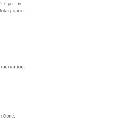
27' με τον
άβαλε μπροστά
.
τιμετωπίσει
τζίδης,