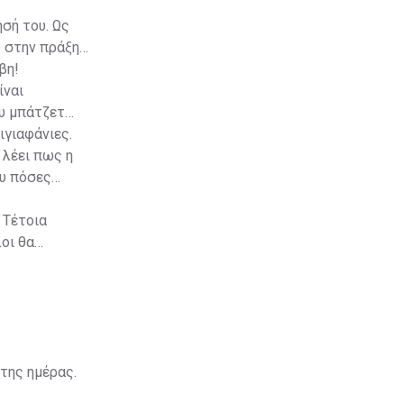
σή του. Ως
 στην πράξη
βη!
ίναι
υ μπάτζετ
ιγιαφάνιες.
 λέει πως η
ου πόσες
 Τέτοια
οι θα
 την ιστορία
της ημέρας.