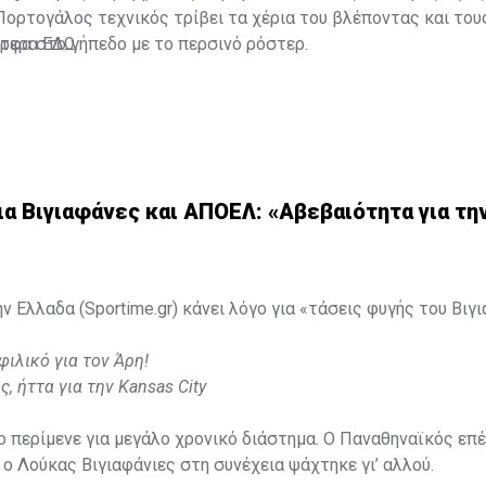
Πορτογάλος τεχνικός τρίβει τα χέρια του βλέποντας και του
ρφα στο γήπεδο με το περσινό ρόστερ.
ότερα
ΕΔΩ
.
α Βιγιαφάνες και ΑΠΟΕΛ: «Αβεβαιότητα για τ
ν Ελλαδα (Sportime.gr) κάνει λόγο για «τάσεις φυγής του Βιγ
φιλικό για τον Άρη!
, ήττα για την Kansas City
ο περίμενε για μεγάλο χρονικό διάστημα. Ο Παναθηναϊκός επέ
 ο Λούκας Βιγιαφάνιες στη συνέχεια ψάχτηκε γι’ αλλού.