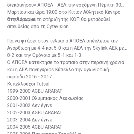
διεκδικήσουν ΑΠΟΕΛ - ΑΕΛ την ερχόμενη Πέμπτη 30
Μαρτίου και ώρα 19:00 στο Κίτιον Αθλητικό Κέντρο
στη Λάρνακα.
Ο τελικός με τη στήριξη της ΚΟΠ θα μεταδοθεί
απευθείας από τη Cytavision.
Για να φτάσει στον τελικό ο ΑΠΟΕΛ απέκλεισε την
Ανόρθωση με 4-4 και 5-0 και η ΑΕΛ την Skylink ΑΕΚ με
8-2 και την Ομόνοια με 5-1 και 1-3.
Ο ΑΠΟΕΛ κατέκτησε το τρόπαιο στην περσινή χρονιά
και η ΑΕΛ πανηγύρισε Κύπελλο την αγωνιστική
περίοδο 2016 - 2017.
Κυπελλούχοι Futsal
1999-2000
AGBU ARARAT
2000-2001
Ολυμπιακός Λευκωσίας
2001-2002
Δεν έγινε
2002-2003
AGBU ARARAT
2003-2004
Δεν έγινε
2004-2005
AGBU ARARAT