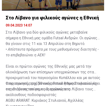
Στο Λίβανο για φιλικούς αγώνες η Εθνική
09.04.2023 14:07
Στο Λίβανο για δύο φιλικούς αγώνες μεταβαίνε
σήμερα η Εθνική μας ομάδα Futsal Ανδρών. Οι αγώνες
θα γίνουν στις 11 και 13 Απριλίου στη Βηρυτό.
•
Απίστευτα πράγματα με τους μεθυσμένους διαιτητές -
το επιβεβαιώνει η ΑΕΚ!
Είναι οι πρώτοι αγώνες της Εθνικής μας μετά την
ολοκλήρωση των επίσημων υποχρεώσεων της στα
προκριματικά του παγκοσμίου Κυπέλλου και με αυτούς
τους αγωνες, αρχίζει ουσιαστικά η προετοιμασία για
Ο προπονητής της Εθνικής Futsal Άθως Στυλιανού έχει
τις επόμενες επίσημες διοργανώσεις.
στη διάθεση του για τους αγώνες στο Λίβανο τους
ακόλουθους ποδοσφαιριστές:
AGBU ARARAT: Κυριάκος Στυλιανού, Αχιλλέας