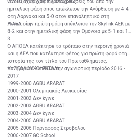
να διεξαχθεί χωρίς φιλάθλους.
Ο ΑΠΟΕΛ άρχισε τις υποχρεώσεις του από την
ημιτελική φάση όπου απέκλεισε την Ανόρθωση με 4-4
στη Λάρνακα και 5-0 στον επαναληπτικό στη
Λευκωσία.
Η ΑΕΛ στην πρώτη φάση απέκλεισε την Skylink ΑΕΚ με
8-2 και στην ημιτελική φάση την Ομόνοια με 5-1 και 1-
3.
Ο ΑΠΟΕΛ κατέκτησε το τρόπαιο στην περσινή χρονιά
και η ΑΕΛ που κατέκτησε φέτος για πρώτη φορά στην
ιστορία της τον τίτλο του Πρωταθλήματος,
πανηγύρισε Κύπελλο την αγωνιστική περίοδο 2016 -
ΚΥΠΕΛΛΟΥΧΟΙ FUTSAL
2017.
1999-2000
AGBU ARARAT
2000-2001
Ολυμπιακός Λευκωσίας
2001-2002
Δεν έγινε
2002-2003
AGBU ARARAT
2003-2004
Δεν έγινε
2004-2005
AGBU ARARAT
2005-2006
Παρνασσός Στροβόλου
2006-2007
GC School