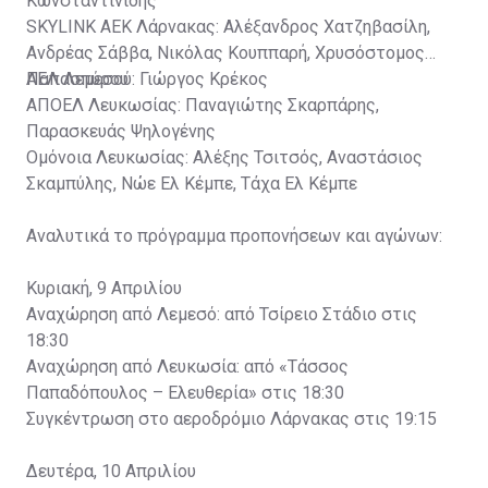
Κωνσταντινίδης
SKYLINK ΑΕΚ Λάρνακας: Αλέξανδρος Χατζηβασίλη,
Ανδρέας Σάββα, Νικόλας Κουππαρή, Χρυσόστομος
Παπασπύρου
ΑΕΛ Λεμεσού: Γιώργος Κρέκος
ΑΠΟΕΛ Λευκωσίας: Παναγιώτης Σκαρπάρης,
Παρασκευάς Ψηλογένης
Ομόνοια Λευκωσίας: Αλέξης Τσιτσός, Αναστάσιος
Σκαμπύλης, Νώε Ελ Κέμπε, Τάχα Ελ Κέμπε
Αναλυτικά το πρόγραμμα προπονήσεων και αγώνων:
Κυριακή, 9 Απριλίου
Αναχώρηση από Λεμεσό: από Τσίρειο Στάδιο στις
18:30
Αναχώρηση από Λευκωσία: από «Τάσσος
Παπαδόπουλος – Ελευθερία» στις 18:30
Συγκέντρωση στο αεροδρόμιο Λάρνακας στις 19:15
Δευτέρα, 10 Απριλίου