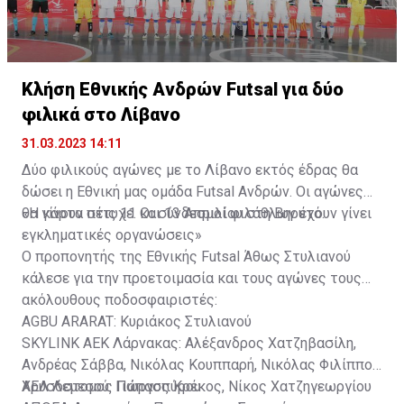
Κλήση Εθνικής Ανδρών Futsal για δύο
φιλικά στο Λίβανο
31.03.2023 14:11
Δύο φιλικούς αγώνες με το Λίβανο εκτός έδρας θα
δώσει η Εθνική μας ομάδα Futsal Ανδρών. Οι αγώνες
θα γίνουν στις 11 και 13 Απριλίου στη Βηρυτό.
«Η κάρτα πέτυχε. Οι σύνδεσμοί φιλάθλων έχουν γίνει
εγκληματικές οργανώσεις»
Ο προπονητής της Εθνικής Futsal Άθως Στυλιανού
κάλεσε για την προετοιμασία και τους αγώνες τους
ακόλουθους ποδοσφαιριστές:
AGBU ARARAT: Κυριάκος Στυλιανού
SKYLINK ΑΕΚ Λάρνακας: Αλέξανδρος Χατζηβασίλη,
Ανδρέας Σάββα, Νικόλας Κουππαρή, Νικόλας Φιλίππου,
Χρυσόστομος Παπασπύρου
ΑΕΛ Λεμεσού: Γιώργος Κρέκος, Νίκος Χατζηγεωργίου