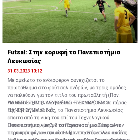
Futsal: Στην κορυφή το Πανεπιστήμιο
Λευκωσίας
31.03.2023 10:12
Με αμείωτο το ενδιαφέρον συνεχίζεται το
πρωτάθλημα στο φούτσαλ ανδρών, με τρεις ομάδες
να παλεύουν για τον τίτλο του πρωταθλητή (Παν.
Λευκωσίας, Τεχνολογικό και Frederick). Με το πέρας
ΠΑΝΕΠΙΣΤΗΜΙΟ ΛΕΥΚΩΣΙΑΣ - ΤΕΧΝΟΛΟΓΙΚΟ
της 6ης αγωνιστικής, το Πανεπιστήμιο Λευκωσίας
ΠΑΝΕΠΙΣΤΗΜΙΟ 2-0
έπειτα από τη νίκη του επί του Τεχνολογικού
Πανεπιστήμιου με 2-0 κατάφερε να… καθίσει μόνο
Έπειτα από τη νίκη με το Πανεπιστήμιο Κύπρου την
στην κορυφή του πρωταθλήματος. Στον άλλο αγώνα
περασμένη αγωνιστική, το Πανεπιστήμιο Λευκωσίας