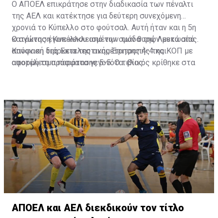
Ο ΑΠΟΕΛ επικράτησε στην διαδικασία των πέναλτι
της ΑΕΛ και κατέκτησε για δεύτερη συνεχόμενη
χρονιά το Κύπελλο στο φούτσαλ. Αυτή ήταν και η 5η
κατάκτηση Κυπέλλου από την ομάδα της Λευκωσίας.
Ο αγώνας έγινε κεκλεισμένων των θυρών μετά από
Κανονική διάρκεια της αναμέτρησης 4-4 και
απόφαση της Εκτελεστικής Επιτροπής της ΚΟΠ με
αποτέλεσμα παράτασης 5-5. Ο τελικός κρίθηκε στα
αφορμή τα πρόσφατα γεγονότα βίας.
πέναλτι με 5-4 υπέρ του ΑΠΟΕΛ.
Διαβάστε
ΕΔΩ
περισσότερα
ΑΠΟΕΛ και ΑΕΛ διεκδικούν τον τίτλο