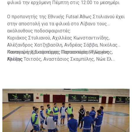
φιλικό την ερχόμενη Πέμπτη στις 12:00 το μεσημέρι.
Ο προπονητής της Εθνικής Futsal Άθως Στυλιανού έχει
στην αποστολή για τα φιλικά στο Λίβανο τους
ακόλουθους ποδοσφαιριστές:
Κυριάκος Στυλιανού, Αχιλλέας Κωνσταντινίδης,
Αλέξανδρος Χατζηβασίλη, Ανδρέας Σάββα, Νικόλας
Κουππαρή, Χρυσόστομος Παπασπύρου, Γιώργος
Παναγιώτης Σκαρπάρης, Παρασκευάς Ψηλογένης,
Κρέκος
Αλέξης Τσιτσός, Αναστάσιος Σκαμπύλης, Νώε Ελ
Κέμπε και Τάχα Ελ Κέμπε.