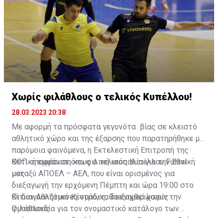
Χωρίς φιλάθλους ο τελικός Κυπέλλου!
28.03.2023 20:38
Με αφορμή τα πρόσφατα γεγονότα βίας σε κλειστό
αθλητικό χώρο και της έξαρσης που παρατηρήθηκε με
παρόμοια φαινόμενα, η Εκτελεστική Επιτροπή της
ΚΟΠ αποφάσισε όπως ο τελικός Κυπέλλου Futsal
Θετική εμφάνιση και φιλική ισοπαλία για την Εθνική
μεταξύ ΑΠΟΕΛ – ΑΕΛ, που είναι ορισμένος για
μας
διεξαγωγή την ερχόμενη Πέμπτη και ώρα 19:00 στο
Κίτιον Αθλητικό Κέντρο, να διεξαχθεί χωρίς
Οι διαγωνιζόμενες ομάδες, θα ενημερώσουν την
φιλάθλους.
Ομοσπονδία για τον ονομαστικό κατάλογο των