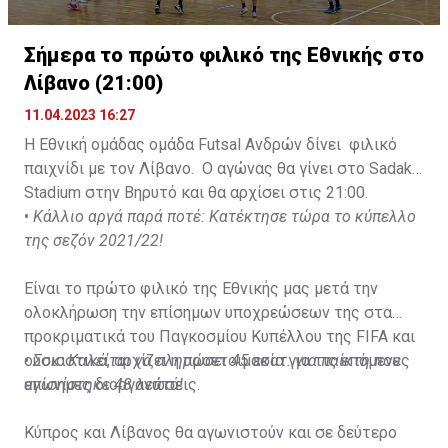
Σήμερα το πρώτο φιλικό της Εθνικής στο
Λίβανο (21:00)
11.04.2023 16:27
Η Εθνική ομάδας ομάδα Futsal Ανδρών δίνει φιλικό
παιχνίδι με τον Λίβανο. Ο αγώνας θα γίνει στο Sadaka
Stadium στην Βηρυτό και θα αρχίσει στις 21:00.
•
Κάλλιο αργά παρά ποτέ: Κατέκτησε τώρα το κύπελλο
της σεζόν 2021/22!
Είναι το πρώτο φιλικό της Εθνικής μας μετά την
ολοκλήρωση την επίσημων υποχρεώσεων της στα
προκριματικά του Παγκοσμίου Κυπέλλου της FIFA και
ουσιαστικά, αρχίζει η προετοιμασία για τις επόμενες
•
Σοκ: Καλείται να πληρώσει 45 εκατ. για παίκτη που
επίσημες διοργανώσεις.
αγωνίστηκε 48 λεπτά!
Κύπρος και Λίβανος θα αγωνιστούν και σε δεύτερο