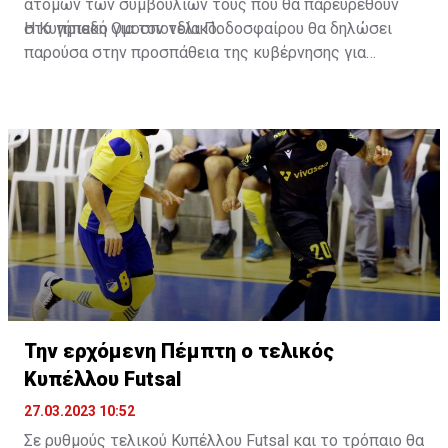
ατόμων των συμβουλίων τους που θα παρευρεθούν
στο γήπεδο για τον τελικό.
Η Κυπριακή Ομοσπονδία Ποδοσφαίρου θα δηλώσει
παρούσα στην προσπάθεια της κυβέρνησης για
αντιμετώπιση της βίας σε αθλητικά γεγονότα.
Την ερχόμενη Πέμπτη ο τελικός
Κυπέλλου Futsal
27.03.2023 10:52
Σε ρυθμούς τελικού Κυπέλλου Futsal και το τρόπαιο θα