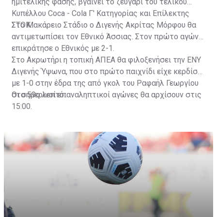
ημιτελικής φάσης, βγαίνει το ζευγάρι του τελικού
Κυπέλλου Coca - Cola Γ' Κατηγορίας και Επίλεκτης
ΣΤΟΚ.
Στο Μακάρειο Στάδιο ο Διγενής Ακρίτας Μόρφου θα
αντιμετωπίσει τον Εθνικό Άσσιας. Στον πρώτο αγώνα
επικράτησε ο Εθνικός με 2-1.
Στο Ακρωτήρι η τοπική ΑΠΕΑ θα φιλοξενήσει την ΕΝΥ
Διγενής Ύψωνα, που στο πρώτο παιχνίδι είχε κερδίσει
με 1-0 στην έδρα της από γκολ του Ραφαήλ Γεωργίου
στο 59ο λεπτό.
Οι σημερινοί επαναληπτικοί αγώνες θα αρχίσουν στις
15:00.