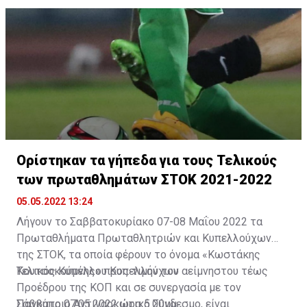
ποδοσφαίρου. Η Επιτροπή σύντομα θα έρθει σε
επαφές με ντόπιους και διεθνείς οίκους για την
εξεύρεση των κατάλληλων για την ανάθεση
διεξαγωγής και ολοκλήρωσης της εν λόγω έρευνας».
Ορίστηκαν τα γήπεδα για τους Τελικούς
των πρωταθλημάτων ΣΤΟΚ 2021-2022
05.05.2022 13:24
Λήγουν το Σαββατοκυρίακο 07-08 Μαΐου 2022 τα
Πρωταθλήματα Πρωταθλητριών και Κυπελλούχων
της ΣΤΟΚ, τα οποία φέρουν το όνομα «Κωστάκης
Κουτσοκούμνης» προς τιμήν του αείμνηστου τέως
Τελικός Κυπέλλου Κυπελλούχων
Προέδρου της ΚΟΠ και σε συνεργασία με τον
Παγκύπριο Αντιναρκωτικό Σύνδεσμο, είναι
Σάββατο 07.05.2022 ώρα 5.00μμ