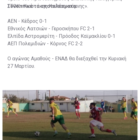
ΣΤΟΚ «Κωστάκης Κουτσοκούμνης».
Συνοπτικά τα αποτελέσματα:
ΑΕΝ - Κέδρος 0-1
Εθνικός Λατσιών - Γεροσκήπου FC 2-1
Ελπίδα Αστρομερίτη - Πρόοδος Καϊμακλίου 0-1
ΑΕΠ Πολεμιδιών - Κόρνος FC 2-2
Ο αγώνας Αμαθούς - ΕΝΑΔ θα διεξαχθεί την Κυριακή
27 Μαρτίου.