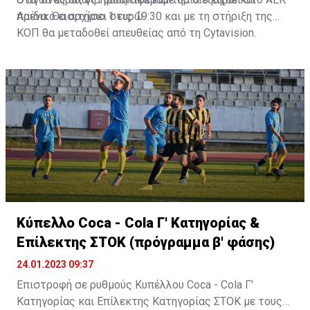
παιδικό εισιτήριο 1 ευρώ.
Αρένα. Θα αρχίσει στις 19:30 και με τη στήριξη της
ΚΟΠ θα μεταδοθεί απευθείας από τη Cytavision.
Κύπελλο Coca - Cola Γ' Κατηγορίας &
Επίλεκτης ΣΤΟΚ (πρόγραμμα β' φάσης)
24.01.2023 09:37
Επιστροφή σε ρυθμούς Κυπέλλου Coca - Cola Γ'
Κατηγορίας και Επίλεκτης Κατηγορίας ΣΤΟΚ με τους