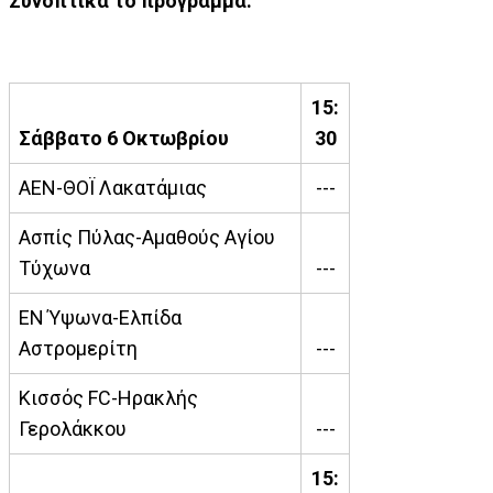
Συνοπτικά το πρόγραμμα:
15:
Σάββατο 6 Οκτωβρίου
30
ΑΕΝ-ΘΟΪ Λακατάμιας
---
Ασπίς Πύλας-Αμαθούς Αγίου
Τύχωνα
---
ΕΝ Ύψωνα-Ελπίδα
Αστρομερίτη
---
Κισσός FC-Ηρακλής
Γερολάκκου
---
15: