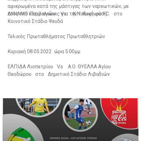
αφιερωμένα κατά της μάστιγας των ναρκωτικών, με
τους πιο κάτω αγώνες για την τελική φάση:
ΔΥΝΑΜΟ Περβολιών Vs Κ.Ν. Κοφίνου F.C. στο
Κοινοτικό Στάδιο Ψευδά
Τελικός Πρωταθλήματος Πρωταθλητριών
Κυριακή 08.05.2022 ώρα 5.00μμ
ΕΛΠΙΔΑ Λιοπετρίου Vs Α.Ο. ΘΥΕΛΛΑ Αγίου
Θεοδώρου στο Δημοτικό Στάδιο Λιβαδιών