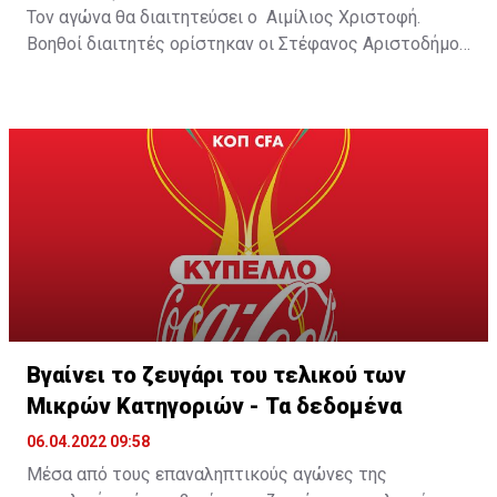
Τον αγώνα θα διαιτητεύσει ο Αιμίλιος Χριστοφή.
Βοηθοί διαιτητές ορίστηκαν οι Στέφανος Αριστοδήμου
και Γεώργιος Ποουτίδης, τέταρτος διαιτητής ο
Παύλος Ττοφή και παρατηρητής διαιτησίας ο Ιάκωβος
Τοκκαρή.
Βγαίνει το ζευγάρι του τελικού των
Μικρών Κατηγοριών - Τα δεδομένα
06.04.2022 09:58
Μέσα από τους επαναληπτικούς αγώνες της