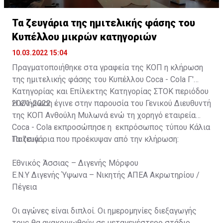
Τα ζευγάρια της ημιτελικής φάσης του
Κυπέλλου μικρών κατηγοριών
10.03.2022 15:04
Πραγματοποιήθηκε στα γραφεία της ΚΟΠ η κλήρωση
της ημιτελικής φάσης του Κυπέλλου Coca - Cola Γ'
Κατηγορίας και Επίλεκτης Κατηγορίας ΣΤΟΚ περιόδου
2021-2022.
H κλήρωση έγινε στην παρουσία του Γενικού Διευθυντή
της ΚΟΠ Ανθούλη Μυλωνά ενώ τη χορηγό εταιρεία
Coca - Cola εκπροσώπησε η εκπρόσωπος τύπου Κάλια
Πατσιά.
Τα ζευγάρια που προέκυψαν από την κλήρωση:
Εθνικός Άσσιας – Διγενής Μόρφου
Ε.Ν.Υ Διγενής Ύψωνα – Νικητής ΑΠΕΑ Ακρωτηρίου /
Πέγεια
Οι αγώνες είναι διπλοί. Οι ημερομηνίες διεξαγωγής
τους θα ανακοινωθούν σε μεταγενέστερο στάδιο.