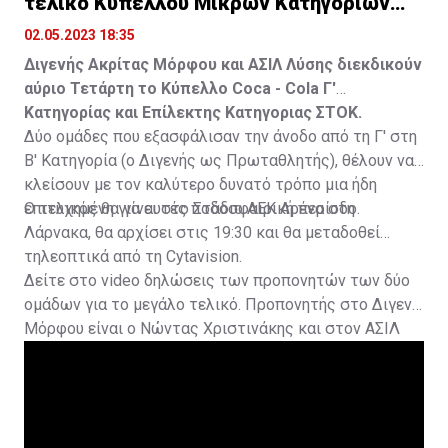
τελικό Κυπέλλου Μικρών Κατηγοριών
(vid)
02.05.2023 18:35
Διγενής Ακρίτας Μόρφου και ΑΣΙΛ Λύσης διεκδικούν
αύριο Τετάρτη το Κύπελλο Coca - Cola Γ'
Κατηγορίας και Επίλεκτης Κατηγοριας ΣΤΟΚ.
Δύο ομάδες που εξασφάλισαν την άνοδο από τη Γ' στη
Β' Κατηγορία (ο Διγενής ως Πρωταθλητής), θέλουν να
κλείσουν με τον καλύτερο δυνατό τρόπο μια ήδη
επιτυχημένη για αυτές ποδοσφαιρική περίοδο.
Ο τελικός θα γίνει στο Στάδιο ΑΕΚ Αρένα στη
Λάρνακα, θα αρχίσει στις 19:30 και θα μεταδοθεί
τηλεοπτικά από τη Cytavision.
Δείτε στο video δηλώσεις των προπονητών των δύο
ομάδων για το μεγάλο τελικό. Προπονητής στο Διγενή
Μόρφου είναι ο Νώντας Χριστινάκης και στον ΑΣΙΛ
Λύσης ο Άγγελος Ευθυμίου.