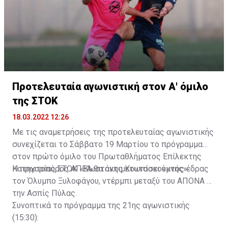
Προτελευταία αγωνιστική στον Α' όμιλο
της ΣΤΟΚ
18.03.2022 12:26
Με τις αναμετρήσεις της προτελευταίας αγωνιστικής
συνεχίζεται το Σάββατο 19 Μαρτίου το πρόγραμμα
στον πρώτο όμιλο του Πρωταθλήματος Επίλεκτης
Κατηγορίας ΣΤΟΚ «Κωστάκης Κουτσοκούμνης».
Η πρωτοπόρος ΑΠΕΑ θα αντιμετωπίσει εκτός έδρας
τον Όλυμπο Ξυλοφάγου, ντέρμπι μεταξύ του ΑΠΟΝΑ με
την Ασπίς Πύλας.
Συνοπτικά το πρόγραμμα της 21ης αγωνιστικής
(15:30):