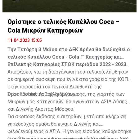
Ορίστηκε ο τελικός Κυπέλλου Coca –
Cola Μικρών Κατηγοριών
11.04.2023 15:05
Την Τετάρτη 3 Μαϊου στο ΑΕΚ Αρένα θα διεξαχθεί ο
τελικός Κυπέλλου Coca - Cola Γ' Κατηγορίας και
Επίλεκτης Κατηγορίας ΣΤΟΚ περιόδου 2022 - 2023.
Αποφάσεις για τη διοργάνωση του τελικού, λήφθηκαν
σε σημερινή σύσκεψη που έγινε στα γραφεία της ΚΟΠ
στην παρουσία του Γενικού Διευθυντή της
Ομοσπονδίας Ανθούλη Μυλωνά.
Στον 13ο τελικό της διοργάνωσης, της γιορτής των
Μικρών μας Κατηγοριών, θα αγωνιστούν ΑΣΙΛ Λύσης
και Διγενής Ακρίτας Μόρφου.
Για σκοπούς έκδοσης εισιτηρίων, μετά από κλήρωση
γηπεδούχος ομάδα θα είναι ο Διγενής και
φιλοξενούμενος ο ΑΣΙΛ. Η γενική είσοδος καθορίστηκε
στα 10 ευρώ, για μαθητικά εισιτήρια 5 ευρώ και
Ο αγώνας όπως προαναφέραμε θα διεξαχθεί στο ΑΕΚ