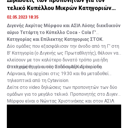
τελικό Κυπέλλου Μικρών Κατηγοριών
(vid)
02.05.2023 18:35
Διγενής Ακρίτας Μόρφου και ΑΣΙΛ Λύσης διεκδικούν
αύριο Τετάρτη το Κύπελλο Coca - Cola Γ'
Κατηγορίας και Επίλεκτης Κατηγοριας ΣΤΟΚ.
Δύο ομάδες που εξασφάλισαν την άνοδο από τη Γ' στη
Β' Κατηγορία (ο Διγενής ως Πρωταθλητής), θέλουν να
κλείσουν με τον καλύτερο δυνατό τρόπο μια ήδη
επιτυχημένη για αυτές ποδοσφαιρική περίοδο.
Ο τελικός θα γίνει στο Στάδιο ΑΕΚ Αρένα στη
Λάρνακα, θα αρχίσει στις 19:30 και θα μεταδοθεί
τηλεοπτικά από τη Cytavision.
Δείτε στο video δηλώσεις των προπονητών των δύο
ομάδων για το μεγάλο τελικό. Προπονητής στο Διγενή
Μόρφου είναι ο Νώντας Χριστινάκης και στον ΑΣΙΛ
Λύσης ο Άγγελος Ευθυμίου.