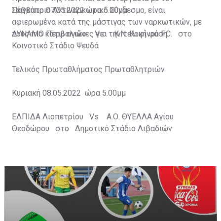
Παγκύπριο Αντιναρκωτικό Σύνδεσμο, είναι
Σάββατο 07.05.2022 ώρα 5.00μμ
αφιερωμένα κατά της μάστιγας των ναρκωτικών, με
τους πιο κάτω αγώνες για την τελική φάση:
ΔΥΝΑΜΟ Περβολιών Vs Κ.Ν. Κοφίνου F.C. στο
Κοινοτικό Στάδιο Ψευδά
Τελικός Πρωταθλήματος Πρωταθλητριών
Κυριακή 08.05.2022 ώρα 5.00μμ
ΕΛΠΙΔΑ Λιοπετρίου Vs Α.Ο. ΘΥΕΛΛΑ Αγίου
Θεοδώρου στο Δημοτικό Στάδιο Λιβαδιών