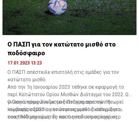
Ο ΠΑΣΠ για τον κατώτατο μισθό στο
ποδόσφαιρο
17.01.2023 13:23
Ο ΠΑΣΠ απέστειλε επιστολή στις ομάδες για τον
κατώτατο μισθό.
Από την 1η Ιανουαρίου 2023 τέθηκε σε εφαρμογή το
περί Κατώτατου Ορίου Μισθών Διάταγμα του 2022. Ως
γνωστό, σύμφωνα με το διάταγμα, από την 1η
Ο Παγκύπριος Σύνδεσμος Ποδοσφαιριστών θεωρεί
Ιανουαρίου 2023 ο κατώτατος μισθός καθορίζεται
κομβικής σημασίας το συγκεκριμένο διάταγμα για
στα €940 μηνιαίως. Το ποσό αυτό αντιστοιχεί στο
τους ποδοσφαιριστές και τις ποδοσφαιρίστριες,
σύνολο των ακαθάριστων ασφαλιστέων απολαβών
καθώς και το σύνολο του κυπριακού ποδοσφαίρου και
των ποδοσφαιριστών. Όπως επίσης καθορίζεται από
με σχετική επιστολή που απέστειλε προς τις ομάδες/