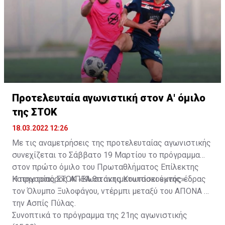
Προτελευταία αγωνιστική στον Α' όμιλο
της ΣΤΟΚ
18.03.2022 12:26
Με τις αναμετρήσεις της προτελευταίας αγωνιστικής
συνεχίζεται το Σάββατο 19 Μαρτίου το πρόγραμμα
στον πρώτο όμιλο του Πρωταθλήματος Επίλεκτης
Κατηγορίας ΣΤΟΚ «Κωστάκης Κουτσοκούμνης».
Η πρωτοπόρος ΑΠΕΑ θα αντιμετωπίσει εκτός έδρας
τον Όλυμπο Ξυλοφάγου, ντέρμπι μεταξύ του ΑΠΟΝΑ με
την Ασπίς Πύλας.
Συνοπτικά το πρόγραμμα της 21ης αγωνιστικής