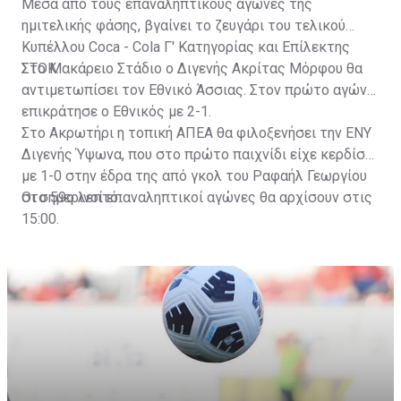
Μέσα από τους επαναληπτικούς αγώνες της
ημιτελικής φάσης, βγαίνει το ζευγάρι του τελικού
Κυπέλλου Coca - Cola Γ' Κατηγορίας και Επίλεκτης
ΣΤΟΚ.
Στο Μακάρειο Στάδιο ο Διγενής Ακρίτας Μόρφου θα
αντιμετωπίσει τον Εθνικό Άσσιας. Στον πρώτο αγώνα
επικράτησε ο Εθνικός με 2-1.
Στο Ακρωτήρι η τοπική ΑΠΕΑ θα φιλοξενήσει την ΕΝΥ
Διγενής Ύψωνα, που στο πρώτο παιχνίδι είχε κερδίσει
με 1-0 στην έδρα της από γκολ του Ραφαήλ Γεωργίου
στο 59ο λεπτό.
Οι σημερινοί επαναληπτικοί αγώνες θα αρχίσουν στις
15:00.