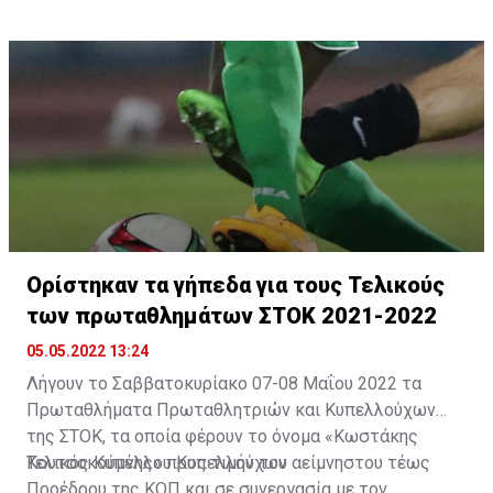
χρηματοδότησης των Σωματείων και/ή των Εταιρειών
ποδοσφαίρου. Η Επιτροπή σύντομα θα έρθει σε
επαφές με ντόπιους και διεθνείς οίκους για την
εξεύρεση των κατάλληλων για την ανάθεση
διεξαγωγής και ολοκλήρωσης της εν λόγω έρευνας».
Ορίστηκαν τα γήπεδα για τους Τελικούς
των πρωταθλημάτων ΣΤΟΚ 2021-2022
05.05.2022 13:24
Λήγουν το Σαββατοκυρίακο 07-08 Μαΐου 2022 τα
Πρωταθλήματα Πρωταθλητριών και Κυπελλούχων
της ΣΤΟΚ, τα οποία φέρουν το όνομα «Κωστάκης
Κουτσοκούμνης» προς τιμήν του αείμνηστου τέως
Τελικός Κυπέλλου Κυπελλούχων
Προέδρου της ΚΟΠ και σε συνεργασία με τον