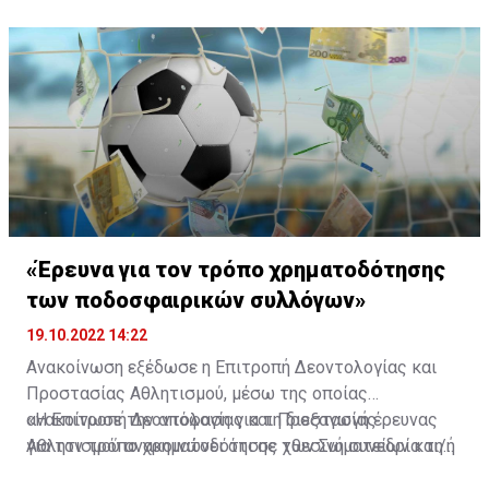
«Έρευνα για τον τρόπο χρηματοδότησης
των ποδοσφαιρικών συλλόγων»
19.10.2022 14:22
Ανακοίνωση εξέδωσε η Επιτροπή Δεοντολογίας και
Προστασίας Αθλητισμού, μέσω της οποίας
ανακοίνωσε την απόφαση για τη διεξαγωγή έρευνας
«Η Επιτροπή Δεοντολογίας και Προστασίας
για τον τρόπο χρηματοδότησης των Σωματείων και/ή
Αθλητισμού ανακοινώνει ότι σε χθεσινή συνεδρία της
των Εταιρειών ποδοσφαίρου:
αποφάσισε τη διεξαγωγή έρευνας για τον τρόπο