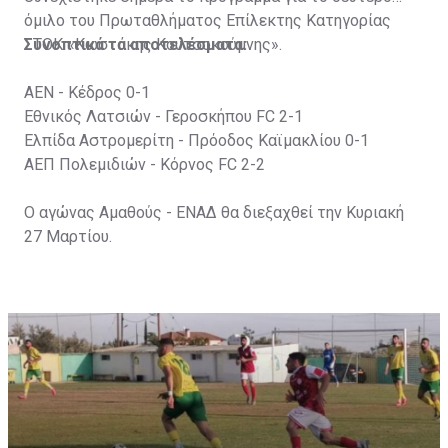
όμιλο του Πρωταθλήματος Επίλεκτης Κατηγορίας
ΣΤΟΚ «Κωστάκης Κουτσοκούμνης».
Συνοπτικά τα αποτελέσματα:
ΑΕΝ - Κέδρος 0-1
Εθνικός Λατσιών - Γεροσκήπου FC 2-1
Ελπίδα Αστρομερίτη - Πρόοδος Καϊμακλίου 0-1
ΑΕΠ Πολεμιδιών - Κόρνος FC 2-2
Ο αγώνας Αμαθούς - ΕΝΑΔ θα διεξαχθεί την Κυριακή
27 Μαρτίου.