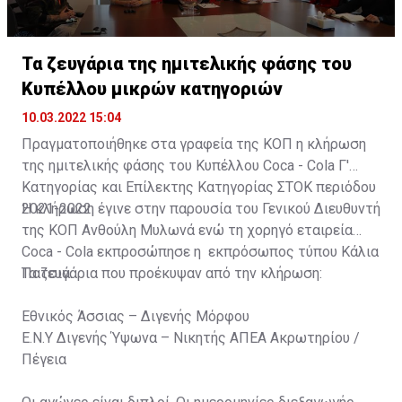
Τα ζευγάρια της ημιτελικής φάσης του
Κυπέλλου μικρών κατηγοριών
10.03.2022 15:04
Πραγματοποιήθηκε στα γραφεία της ΚΟΠ η κλήρωση
της ημιτελικής φάσης του Κυπέλλου Coca - Cola Γ'
Κατηγορίας και Επίλεκτης Κατηγορίας ΣΤΟΚ περιόδου
2021-2022.
H κλήρωση έγινε στην παρουσία του Γενικού Διευθυντή
της ΚΟΠ Ανθούλη Μυλωνά ενώ τη χορηγό εταιρεία
Coca - Cola εκπροσώπησε η εκπρόσωπος τύπου Κάλια
Πατσιά.
Τα ζευγάρια που προέκυψαν από την κλήρωση:
Εθνικός Άσσιας – Διγενής Μόρφου
Ε.Ν.Υ Διγενής Ύψωνα – Νικητής ΑΠΕΑ Ακρωτηρίου /
Πέγεια