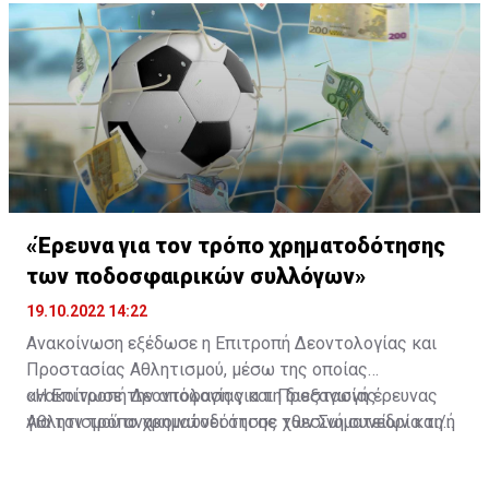
«Έρευνα για τον τρόπο χρηματοδότησης
των ποδοσφαιρικών συλλόγων»
19.10.2022 14:22
Ανακοίνωση εξέδωσε η Επιτροπή Δεοντολογίας και
Προστασίας Αθλητισμού, μέσω της οποίας
ανακοίνωσε την απόφαση για τη διεξαγωγή έρευνας
«Η Επιτροπή Δεοντολογίας και Προστασίας
για τον τρόπο χρηματοδότησης των Σωματείων και/ή
Αθλητισμού ανακοινώνει ότι σε χθεσινή συνεδρία της
των Εταιρειών ποδοσφαίρου:
αποφάσισε τη διεξαγωγή έρευνας για τον τρόπο
χρηματοδότησης των Σωματείων και/ή των Εταιρειών