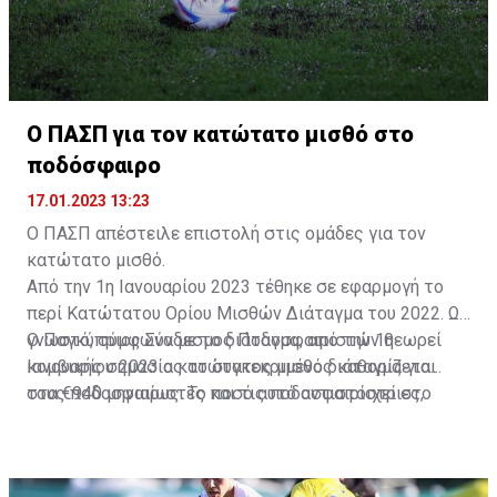
Ο ΠΑΣΠ για τον κατώτατο μισθό στο
ποδόσφαιρο
17.01.2023 13:23
Ο ΠΑΣΠ απέστειλε επιστολή στις ομάδες για τον
κατώτατο μισθό.
Από την 1η Ιανουαρίου 2023 τέθηκε σε εφαρμογή το
περί Κατώτατου Ορίου Μισθών Διάταγμα του 2022. Ως
γνωστό, σύμφωνα με το διάταγμα, από την 1η
Ο Παγκύπριος Σύνδεσμος Ποδοσφαιριστών θεωρεί
Ιανουαρίου 2023 ο κατώτατος μισθός καθορίζεται
κομβικής σημασίας το συγκεκριμένο διάταγμα για
στα €940 μηνιαίως. Το ποσό αυτό αντιστοιχεί στο
τους ποδοσφαιριστές και τις ποδοσφαιρίστριες,
σύνολο των ακαθάριστων ασφαλιστέων απολαβών
καθώς και το σύνολο του κυπριακού ποδοσφαίρου και
των ποδοσφαιριστών. Όπως επίσης καθορίζεται από
με σχετική επιστολή που απέστειλε προς τις ομάδες/
το διάταγμα, ποδοσφαιριστές οι οποίοι την 1η
εταιρίες φέρει σε γνώση την υποχρέωσή τους να