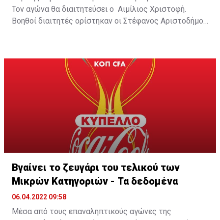
Τον αγώνα θα διαιτητεύσει ο Αιμίλιος Χριστοφή.
Βοηθοί διαιτητές ορίστηκαν οι Στέφανος Αριστοδήμου
και Γεώργιος Ποουτίδης, τέταρτος διαιτητής ο
Παύλος Ττοφή και παρατηρητής διαιτησίας ο Ιάκωβος
Τοκκαρή.
Βγαίνει το ζευγάρι του τελικού των
Μικρών Κατηγοριών - Τα δεδομένα
06.04.2022 09:58
Μέσα από τους επαναληπτικούς αγώνες της