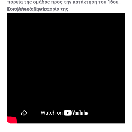
πορεία της ομάδας προς την κατάκτηση του 16ου
Κυπέλλου στην Ιστορία της.
Το σχετικό βίντεο: