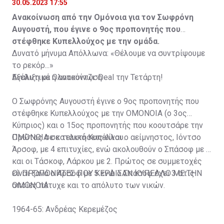
30.05.2023 17:55
Ανακοίνωση από την Ομόνοια για τον Σωφρόνη
Αυγουστή, που έγινε ο 9ος προπονητής που
στέφθηκε Κυπελλούχος με την ομάδα.
Δυνατό μήνυμα Απόλλωνα: «Θέλουμε να συντρίψουμε
το ρεκόρ...»
Εξέλιξη με Ολατούντζι: Deal την Τετάρτη!
Αναλυτικά η ανακοίνωση:
Ο Σωφρόνης Αυγουστή έγινε ο 9ος προπονητής που
στέφθηκε Κυπελλούχος με την ΟΜΟΝΟΙΑ (ο 3ος
Κύπριος) και ο 15ος προπονητής που κοουτσάρε την
ΟΜΟΝΟΙΑ σε τελικό Κυπέλλου.
Πρώτος σε κατακτήσεις είναι ο αείμνηστος, Ιόντσο
Άρσοφ, με 4 επιτυχίες, ενώ ακολουθούν ο Σπάσοφ με 3
και οι Τάσκοφ, Λάρκου με 2. Πρώτος σε συμμετοχές
είναι ξανά ο Άρσοφ με 5 ενώ ο Σπάσοφ έχει 3 στις
ΟΙ ΠΡΟΠΟΝΗΤΕΣ ΠΟΥ ΚΕΡΔΙΣΑΝ ΚΥΠΕΛΛΟ ΜΕ ΤΗΝ
οποίες πέτυχε και το απόλυτο των νικών.
ΟΜΟΝΟΙΑ
1964-65: Ανδρέας Κερεμέζος