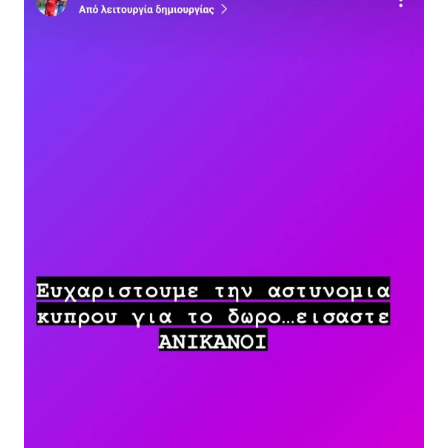
άτομα συγχαρητήρια ανίκανοι».