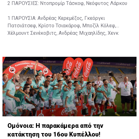
2 ΠΑΡΟΥΣΙΕΣ: Ντοπρομίρ Τάσκοφ, Νεόφυτος Λάρκου
1 ΠΑΡΟΥΣΙΑ: Ανδρέας Κερεμέζος, Γκεόργκι
Πατσιάτσεφ, Κρίστο Τσιακάροφ, Μποζίλ Κόλεφ,
Χέλμουντ Σενέκοβιτς, Ανδρέας Μιχαηλίδης, Χενκ
Χάουαρντ, Γιάννης Μαντζουράκης, Βλάνταν
Μιλόγεβιτς, Νιλ Λένον, Σωφρόνης Αυγουστή
Ομόνοια: Η παρακάμερα από την
κατάκτηση του 16ου Κυπέλλου!