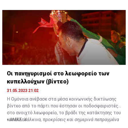
Οι πανηγυρισμοί στο λεωφορείο των
κυπελλούχων (βίντεο)
31.05.2023 21:02
Η Ομόνοια ανέβασε στα μέσα κοινωνικής δικτύωσης
βίντεο από το πάρτι που έστησαν οι ποδοσφαιριστές
στο ανοιχτό λεωφορείο, το βράδι της κατάκτησης του
κυπέλλου.
•
ΑΜΚΕ: Χάλκινα, προκρίσεις και σημερινά πεπραγμένα