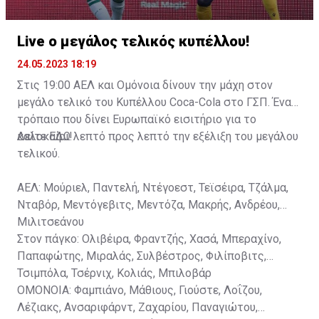
Live ο μεγάλος τελικός κυπέλλου!
24.05.2023 18:19
Στις 19:00 ΑΕΛ και Ομόνοια δίνουν την μάχη στον
μεγάλο τελικό του Κυπέλλου Coca-Cola στο ΓΣΠ. Ένα
τρόπαιο που δίνει Ευρωπαϊκό εισιτήριο για το
καλοκαίρι!
Δείτε
ΕΔΩ
λεπτό προς λεπτό την εξέλιξη του μεγάλου
τελικού.
ΑΕΛ: Μούριελ, Παντελή, Ντέγοεστ, Τεϊσέιρα, Τζάλμα,
Νταβόρ, Μεντόγεβιτς, Μεντόζα, Μακρής, Ανδρέου,
Μιλιτσεάνου
Στον πάγκο: Ολιβέιρα, Φραντζής, Χασά, Μπεραχίνο,
Παπαφώτης, Μιραλάς, Συλβέστρος, Φιλίποβιτς,
Τσιμπόλα, Τσέρνιχ, Κολιάς, Μπιλοβάρ
OMONOIA: Φαμπιάνο, Μάθιους, Γιούστε, Λοΐζου,
Λέζιακς, Ανσαριφάρντ, Ζαχαρίου, Παναγιώτου,