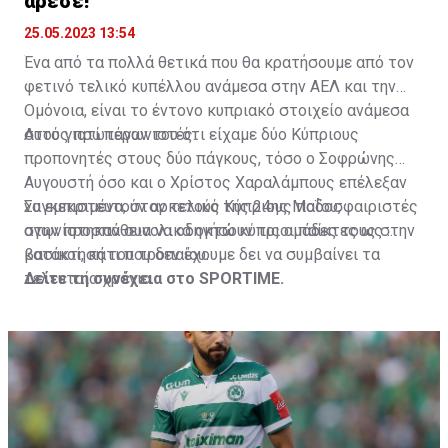
άρεσε!
25.05.2023 13:54
Ένα από τα πολλά θετικά που θα κρατήσουμε από τον
φετινό τελικό κυπέλλου ανάμεσα στην ΑΕΛ και την
Ομόνοια, είναι το έντονο κυπριακό στοιχείο ανάμεσα
στους πρωταγωνιστές.
Αυτό γιατί πέραν του ότι είχαμε δύο Κύπριους
προπονητές στους δύο πάγκους, τόσο ο Σοφρώνης
Αυγουστή όσο και ο Χρίστος Χαραλάμπους επέλεξαν
να εμπιστευτούν αρκετούς Κύπριους ποδοσφαιριστές
Συγκεκριμένα, στον τελικό της 24ης Μαΐου,
στην προσπάθεια να οδηγήσουν τις ομάδες τους στην
αγωνίστηκαν συνολικά οκτώ κύπριοι παίκτες ως
κατάκτηση του τροπαίου.
βασικοί, κάτι που δεν έχουμε δει να συμβαίνει τα
τελευταία χρόνια.
Δείτε τη συνέχεια στο
SPORTIME
.