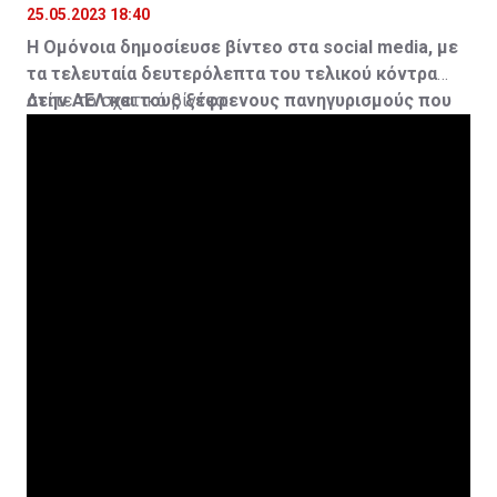
25.05.2023 18:40
Η Ομόνοια δημοσίευσε βίντεο στα social media, με
τα τελευταία δευτερόλεπτα του τελικού κόντρα
στην ΑΕΛ και τους ξέφρενους πανηγυρισμούς που
Δείτε το σχετικό βίντεο:
ακολούθησαν.