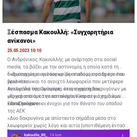
Ξέσπασμα Κακουλλή: «Συγχαρητήρια
ανίκανοι»
25.05.2023 10:10
Ο Ανδρόνικος Κακουλλής με ανάρτηση στα social
media, τα βάζει με την αστυνομία, η οποία κατά τη
διάρκεια μικρο εντάσεων με οπαδούς στο δρόμο που
•
«Δυστυχώς ο αγώνας κρίθηκε από μια φάση και ένα
βρισκόταν και το ανοιχτό λεωφορείο που μετέφερε
γκολ που...»
την ομάδα της Ομόνοιας, έκανε χρήση δακρυγόνων με
Αναλυτικά όσα αναφέρει στις αναρτήσεις:
μερικά από αυτά να καταλήγουν και στο όχημα των
«Ευχαριστούμε την αστυνομία Κύπρου για το δώρο...
κυπελλούχων.
Είστε ανίκανοι».
•
Αναζητούνται οι ένοχοι για τον θάνατο του οπαδού
της ΑΕΚ
«Δύο δακρυγόνα με απίστευτο σημάδια μέσα στο
λεωφορείο χωρίς λόγο και αιτία (υποτιθέμενη ένταση
που έγινε ενώ μπροστά από λεωφορείο υπήρχαν 4-5