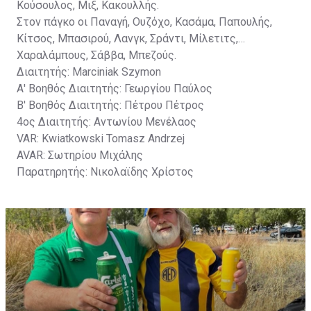
Κούσουλος, Μιξ, Κακουλλής.
Στον πάγκο οι Παναγή, Ουζόχο, Κασάμα, Παπουλής,
Κίτσος, Μπασιρού, Λανγκ, Σράντι, Μίλετιτς,
Χαραλάμπους, Σάββα, Μπεζούς.
Διαιτητής: Marciniak Szymon
Α' Βοηθός Διαιτητής: Γεωργίου Παύλος
Β' Βοηθός Διαιτητής: Πέτρου Πέτρος
4ος Διαιτητής: Αντωνίου Μενέλαος
VAR: Kwiatkowski Tomasz Andrzej
AVAR: Σωτηρίου Μιχάλης
Παρατηρητής: Νικολαϊδης Χρίστος