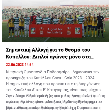
Σημαντική Αλλαγή για το θεσμό του
Κυπέλλου: Διπλοί αγώνες μόνο στα
ημιτελικά
22.06.2023 14:54
Κυπριακή Ομοσπονδία Ποδοσφαίρου δημοσιεύει την
προκήρυξη του Κυπέλλου Coca - Cola 2023 - 2024.
Η σημαντική αλλαγή που προκύπτει στη διοργάνωση
του Κυπέλλου Α' και Β' Κατηγορίας, είναι πως μέχρι και
την προημιτελική φάση (συμπεριλαμβανομένης) οι
Στην Α' και Β' φάση καθώς και στην προημιτελική φάση
αγώνες θα είναι μονοί. Διπλούς αγώνες θα έχουμε
όπου οι αγώνες είναι μονοί, τα έξοδα διεξαγωγής του
μόνο στην ημιτελική φάση.
αγώνα θα τα επωμίζεται το γηπεδούχο σωματείο.
Προκρίνονται απευθείας στη Β' φάση η Ομόνοια και η