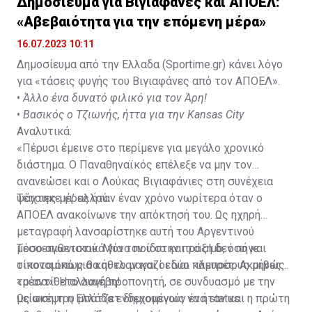
Δημοσίευμα για Βιγιαφάνες και ΑΠΟΕΛ:
«Αβεβαιότητα για την επόμενη μέρα»
16.07.2023 10:11
Δημοσίευμα από την Ελλαδα (Sportime.gr) κάνει λόγο
για «τάσεις φυγής του Βιγιαφάνες από τον ΑΠΟΕΛ».
•
Άλλο ένα δυνατό φιλικό για τον Άρη!
•
Βασικός ο Τζιωνής, ήττα για την Kansas City
Αναλυτικά:
«Πέρυσι έμεινε στο περίμενε για μεγάλο χρονικό
διάστημα. Ο Παναθηναϊκός επέλεξε να μην τον
ανανεώσει και ο Λούκας Βιγιαφάνιες στη συνέχεια
ψάχτηκε γι’ αλλού.
Τέτοιες μέρες ήταν έναν χρόνο νωρίτερα όταν ο
ΑΠΟΕΛ ανακοίνωνε την απόκτησή του. Ως ηχηρή
μεταγραφή λανσαρίστηκε αυτή του Αργεντινού
μεσοεπιθετικού. Μόνο που στην πράξη δεν πήγε
Τόσο αγωνιστικά για τον ίδιο και το club, όσο και
τίποτα όπως θα ήθελαν και οι δύο πλευρές. Ακριβώς
οικονομικά μια και το μαγαζί είναι κάμποσους μήνες
το αντίθετο συνέβη!
«μέσα»! Η αλλαγή προπονητή, σε συνδυασμό με την
μείωση του μπάτζετ δημιουργούν ένα status
Ως σκέψη η Ελλάδα ενδεχομένως να ήταν και η πρώτη