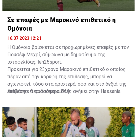
Σε επαφές με Μαροκινό επιθετικό η
Ομόνοια
16.07.2023 12:21
Η Ομόνοια βρίσκεται σε προχωρημένες επαφές με τον
Γιουσέφ Μεχρί, σύμφωνα με δημοσίευμα της
ιστοσελίδας, leh25sport.
Πρόκειται για 23χρονο Μαροκινό επιθετικό ο οποίος
πέραν από την κορυφή της επίθεσης, μπορεί να
αγωνιστεί, τόσο στα αριστερά, όσο και στα δεξιά της
επίθεσης. Ο ποδοσφαιριστής ανήκει στην Hassania
Διαβάστε περισσότερα
ΕΔΩ
.
d'Agadir με την οποία διατηρεί συμβόλαιο μέχρι το
2026.