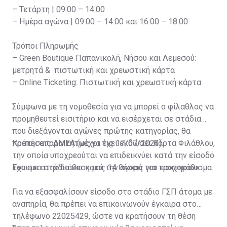
– Τετάρτη | 09:00 – 14:00
– Ημέρα αγώνα | 09:00 – 14:00 και 16:00 – 18:00
Τρόποι Πληρωμής
– Green Boutique Παπανικολή, Νήσου και Λεμεσού:
μετρητά & πιστωτική και χρεωστική κάρτα
– Online Ticketing: Πιστωτική και χρεωστική κάρτα
Σύμφωνα με τη νομοθεσία για να μπορεί ο φίλαθλος να
προμηθευτεί εισιτήριο και να εισέρχεται σε στάδια
που διεξάγονται αγώνες πρώτης κατηγορίας, θα
πρέπει απαραιτήτως να έχει εκδώσει Κάρτα Φιλάθλου,
Κρατήσεις ΑΜΕΑ (μέχρι τις 17/07/2023)
την οποία υποχρεούται να επιδεικνύει κατά την είσοδό
του στο στάδιο και κατά την αγορά του εισιτηρίου.
Έχουμε στην διάθεση μας 14 θέσεις για τροχοκάθισμα.
Για να εξασφαλίσουν είσοδο στο στάδιο ΓΣΠ άτομα με
αναπηρία, θα πρέπει να επικοινωνούν έγκαιρα στο
τηλέφωνο 22025429, ώστε να κρατήσουν τη θέση