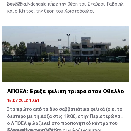
συνέχεια.
Στο 78’ ο Ndongala πήρε την θέση του Σταύρου Γαβριήλ
και ο Κίττος, την θέση του Χριστοδούλου
ΑΠΟΕΛ: Έριξε φιλική τριάρα στον Οθέλλο
15.07.2023 10:51
Στο πρώτο από τα δύο σαββατιάτικα φιλικά (σ.σ. το
δεύτερο με τη Δόξα στις 19:00, στην Περιστερώνα)
ο ΑΠΟΕΛ φιλοξενεί στο προπονητικό κέντρο του
Αρχαγγέλου τον Οθέλλο.
Κάτω από αφόρητη ζέστη οι φιλοξενούμενοι