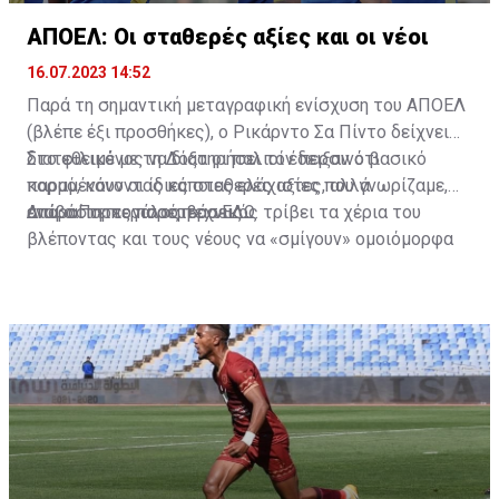
ΑΠΟΕΛ: Οι σταθερές αξίες και οι νέοι
16.07.2023 14:52
Παρά τη σημαντική μεταγραφική ενίσχυση του ΑΠΟΕΛ
(βλέπε έξι προσθήκες), ο Ρικάρντο Σα Πίντο δείχνει
διατεθειμένος να διατηρήσει τον περσινό βασικό
Στο φιλικό με τη Δόξα οι παλιοί έδειξαν ότι
κορμό, κάνοντας κάποιες ελάχιστες, αλλά
παραμένουν οι ίδιες σταθερές αξίες που γνωρίζαμε,
απαραίτητες παρεμβάσεις.
ενώ ο Πορτογάλος τεχνικός τρίβει τα χέρια του
Διαβάστε περισσότερα
ΕΔΩ
.
βλέποντας και τους νέους να «σμίγουν» ομοιόμορφα
στο γήπεδο με το περσινό ρόστερ.