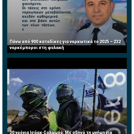
Πάνω από 900 καταδίκες για ναρκωτικά το 2025 – 232
ναρκέμποροι στη φυλακή
30 χρόνια Ισάακ-Σολωμού: Με οδηγό τη μνήμη για