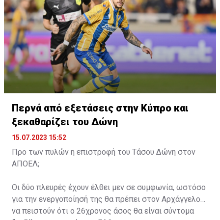
Πολωνία!
pic.twitter.com/sAN4Hjjmql
— OMONOIA FC (@OMONOIAfootball)
July 15, 2023
Περνά από εξετάσεις στην Κύπρο και
ξεκαθαρίζει του Δώνη
15.07.2023 15:52
Προ των πυλών η επιστροφή του Τάσου Δώνη στον
ΑΠΟΕΛ;
Οι δύο πλευρές έχουν έλθει μεν σε συμφωνία, ωστόσο
για την ενεργοποίησή της θα πρέπει στον Αρχάγγελο
να πειστούν ότι ο 26χρονος άσος θα είναι σύντομα