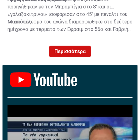
προηγήθηκαν με τον Μπραμπίγια στο 8' και οι
«γαλαζοκίτρινοι» ισοφάρισαν στο 45' με πέναλτι του
Μαρκίνιος.
Το αποτέλεσμα του αγώνα διαμορφώθηκε στο δεύτερο
ημίχρονο με τέρματα των Εφραίμ στο 56ο και Γαβριήλ
στο 74ο λεπτό
Περισσότερα