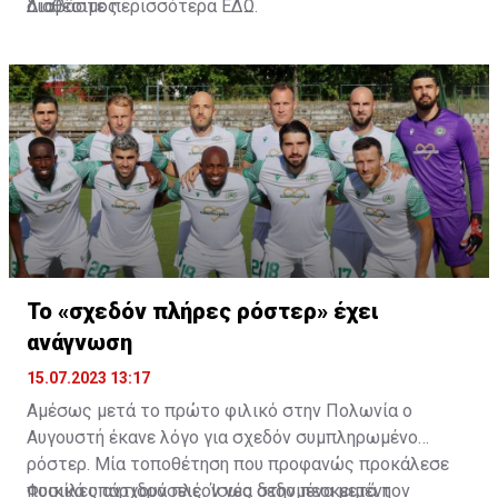
διαθέσιμος.
Διαβάστε περισσότερα
ΕΔΩ
.
Το «σχεδόν πλήρες ρόστερ» έχει
ανάγνωση
15.07.2023 13:17
Αμέσως μετά το πρώτο φιλικό στην Πολωνία ο
Αυγουστή έκανε λόγο για σχεδόν συμπληρωμένο
ρόστερ. Μία τοποθέτηση που προφανώς προκάλεσε
ποικίλες αντιδράσεις. Ίσως στην πεοκειμένη
Φυσικά υπάρχουν πλέον νέα δεδομένα μετά τον