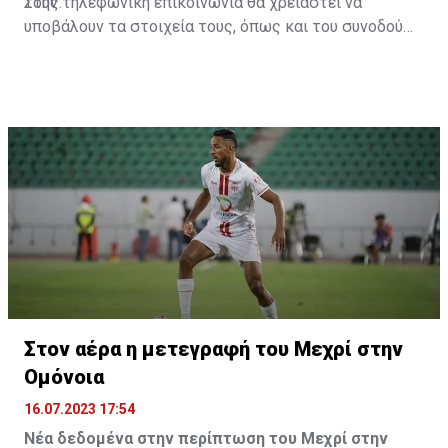
τους.
Στην τηλεφωνική επικοινωνία θα χρειαστεί να
υποβάλουν τα στοιχεία τους, όπως και του συνοδού
τους. Τα στοιχεία που χρειάζονται είναι:
ονοματεπώνυμο, αριθμός πινακίδας αυτοκινήτου,
κάρτα ΑμεΑ και αριθμός κάρτας φιλάθλου του
συνοδού.»
Στον αέρα η μετεγραφή του Μεχρί στην
Ομόνοια
16.07.2023 17:54
Νέα δεδομένα στην περίπτωση του Μεχρί στην