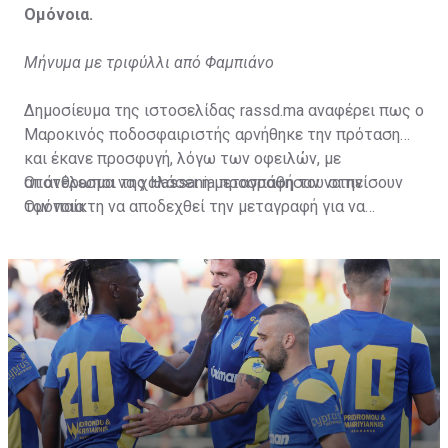
Ομόνοια.
Μήνυμα με τριφύλλι από Φαμπιάνο
Δημοσίευμα της ιστοσελίδας rassd.ma αναφέρει πως ο
Μαροκινός ποδοσφαιριστής αρνήθηκε την πρόταση
και έκανε προσφυγή, λόγω των οφειλών, με
αποτέλεσμα να χαλάσει η μεταγραφή του στην
Οι άνθρωποι της Hassania προσπάθησαν να πείσουν
Ομόνοια.
τον παίκτη να αποδεχθεί την μεταγραφή για να
επωφεληθεί και ο ίδιος από το ποσό που θα κόστιζε η
μετακίνησή του, αλλά ο παίκτης αρνήθηκε και επέμεινε
να λύσει το συμβόλαιό του, ώστε να μετακομίσει
ελεύθερα σε οποιαδήποτε νέα ομάδα το τρέχον
καλοκαίρι.