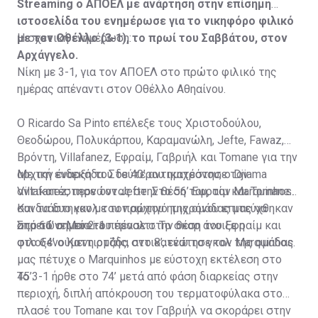
Streaming ο ΑΠΟΕΛ με ανάρτηση στην επίσημη
ιστοσελίδα του ενημέρωσε για το νικηφόρο φιλικό
με τον Οθέλλο (3-1), το πρωί του Σαββάτου, στον
Η σχετική ενημέρωση:
Αρχάγγελο.
Νίκη με 3-1, για τον ΑΠΟΕΛ στο πρώτο φιλικό της
ημέρας απέναντι στον Οθέλλο Αθηαίνου.
Ο Ricardo Sa Pinto επέλεξε τους Χριστοδούλου,
Θεοδώρου, Πολυκάρπου, Καραμανώλη, Jefte, Fawaz,
Βρόντη, Villafanez, Εφραίμ, Γαβριήλ και Tomane για την
αρχική ενδεκάδα. Στο 40’ αντικατέστησε τον
Με την έναρξη του δεύτερου ημιχρόνου, ο Djiama
Villafanez, περνώντας στην θέση του, τον Marquinhos.
αντικατέστησε τον Jefte. Στο 56’ Εφραίμ και Tomane
Και τα δυο γκολ του πρώτου ημιχρόνου επιτεύχθηκαν
συνδυάστηκαν με τον αρχηγό της ομάδας μας να
από το σημείο του πέναλτι. Το σκορ άνοιξε η
σημειώνει το 2-1.
Στο 61’ ο Moreira πέρασε στην θέση του Εφραίμ και
φιλοξενούμενη ομάδα στο 8’, ενώ το γκολ της ομάδας
στο 64’ ο Καττιρτζής, αντικατέστησε τον Marquinhos.
μας πέτυχε ο Marquinhos με εύστοχη εκτέλεση στο
45’.
Το 3-1 ήρθε στο 74’ μετά από φάση διαρκείας στην
περιοχή, διπλή απόκρουση του τερματοφύλακα στο
πλασέ του Tomane και τον Γαβριήλ να σκοράρει στην