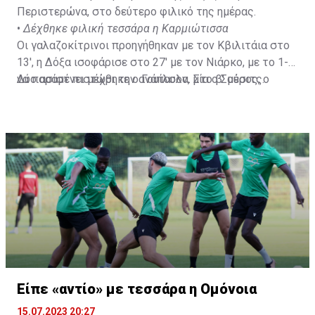
Περιστερώνα, στο δεύτερο φιλικό της ημέρας.
•
Δέχθηκε φιλική τεσσάρα η Καρμιώτισσα
Οι γαλαζοκίτρινοι προηγήθηκαν με τον Κβιλιτάια στο
13', η Δόξα ισοφάρισε στο 27' με τον Νιάρκο, με το 1-1
να παραμένει μέχρι την ανάπαυλα. Στο β' μέρος, ο
Δύο ασίστ πιστώθηκε ο Γουίλσον, μία ο Σούσιτς.
Σαρφό ξανάβαλε μπροστά τον ΑΠΟΕΛ στο 51' ενώ το
τελικό αποτέλεσμα διαμόρφωσε ο Κβιλιτάια στο 85'.
Είπε «αντίο» με τεσσάρα η Ομόνοια
15.07.2023 20:27