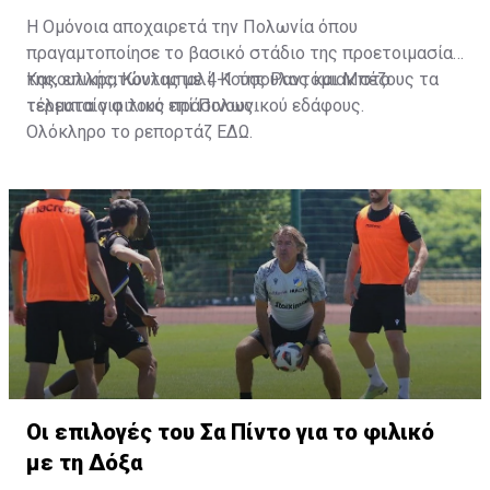
Η Ομόνοια αποχαιρετά την Πολωνία όπου
πραγαμτοποίησε το βασικό στάδιο της προετοιμασίας
της, επικρατώντας με 4-1 της Ραντόμιακ στο
Κακουλλής, Κουλιμπαλί, Κούσουλος και Μπέζους τα
τελευταίο φιλικό επί Πολωνικού εδάφους.
τέρματα για τους πράσινους.
Ολόκληρο το ρεπορτάζ
ΕΔΩ
.
Οι επιλογές του Σα Πίντο για το φιλικό
με τη Δόξα