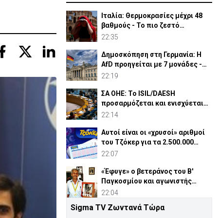
Ιταλία: Θερμοκρασίες μέχρι 48
βαθμούς - Το πιο ζεστό
καλοκαίρι των 100 χρόνων
22:35
Δημοσκόπηση στη Γερμανία: Η
AfD προηγείται με 7 μονάδες -
Διεύρυνε τη διαφορά
22:19
ΣΑ ΟΗΕ: Το ISIL/DAESH
προσαρμόζεται και ενισχύεται
στην Αφρική - Πώς απειλεί
22:14
Αυτοί είναι οι «χρυσοί» αριθμοί
του Τζόκερ για τα 2.500.000
ευρώ
22:07
«Έφυγε» ο βετεράνος του Β'
Παγκοσμίου και αγωνιστής
ΕΟΚΑ, Παύλος Μ. Κασάπης
22:04
Sigma TV Ζωντανά Τώρα
«Όχι» 9 χωρών σε ισχυρισμό