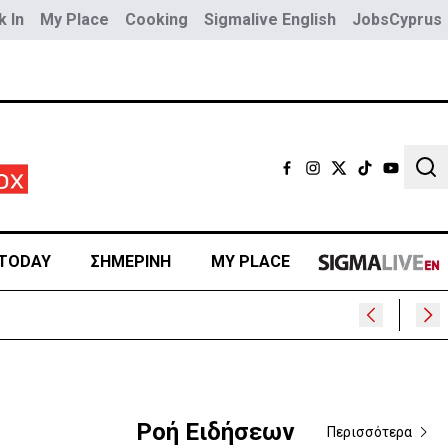
 In
My Place
Cooking
Sigmalive English
JobsCyprus
Sear
TODAY
ΣΗΜΕΡΙΝΗ
MY PLACE
Ροή Ειδήσεων
Περισσότερα