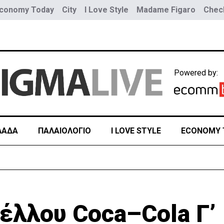
conomy Today
City
I Love Style
Madame Figaro
Check
Powered by:
ΛΑΔΑ
ΠΑΛΑΙΟΛΟΓΙΟ
I LOVE STYLE
ECONOMY 
ύο τραμ - Τουλάχιστον 25 τραυματίες, οι 7 σοβαρά
έλλου Coca–Cola Γ’